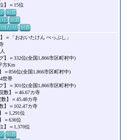
位】＝15位
グ
別窓
り)
別窓
m当たり)
別窓
な】＝「おおいたけん べっぷし」
寺
8人
＝332位(全国1,866市区町村中)
平方Km
856位(全国1,866市区町村中)
24世帯
＝301位(全国1,866市区町村中)
数】＝46.67カ寺
】＝45.48カ寺
＝102.47カ寺
1,291位
＝636位
＝1,370位
グ
別窓