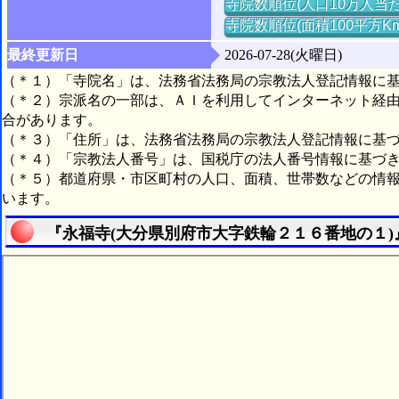
寺院数順位(人口10万人当た
寺院数順位(面積100平方K
最終更新日
2026-07-28(火曜日)
（＊１）「寺院名」は、法務省法務局の宗教法人登記情報に
（＊２）宗派名の一部は、ＡＩを利用してインターネット経
合があります。
（＊３）「住所」は、法務省法務局の宗教法人登記情報に基
（＊４）「宗教法人番号」は、国税庁の法人番号情報に基づ
（＊５）都道府県・市区町村の人口、面積、世帯数などの情
います。
『永福寺(大分県別府市大字鉄輪２１６番地の１)