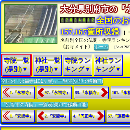
大分県別府市の
全国のお
157,167箇所収録
【
名前別全国の仏閣・寺院ランキン
《お寺メイト》
ホーム
[As of 26/
寺院一覧
神社一覧
寺院ラン
神社ラン
(県別)▼
(県別)▼
キング▼
キング▼
全国の「永福寺(101ヶ寺)」一覧表(矢印で移動可)
1.『永福寺』
97.『永福寺』
99.『永福寺』
101.『
「別府市の寺院」一覧表(矢印で移動可能)
1.『安樂寺』
2.『安龍寺』
4.『円正寺』
57.『蓮臺