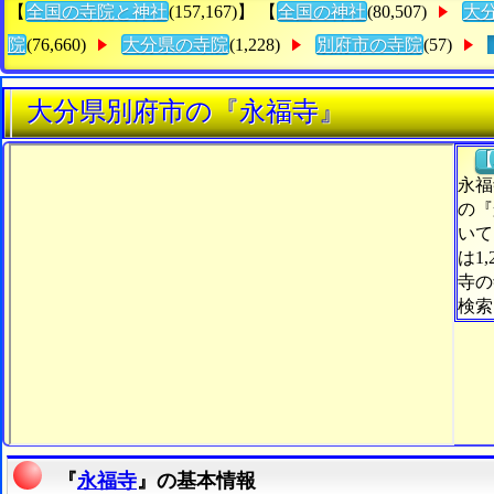
【
全国の寺院と神社
(157,167)】 【
全国の神社
(80,507)
大
院
(76,660)
大分県の寺院
(1,228)
別府市の寺院
(57)
大分県別府市の『永福寺』
【
永福
の『
いて
は1
寺の
検索
『
永福寺
』の基本情報