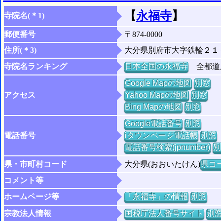
【
永福寺
】
寺院名(＊1)
郵便番号
〒874-0000
住所(＊3)
大分県別府市大字鉄輪２１
寺院名ランキング
日本全国の永福寺
全都道府
Google Mapの地図
別窓
アクセス
Yahoo Mapの地図
別窓
Bing Mapの地図
別窓
Google電話番号
別窓
電話番号
iタウンページ電話帳
別窓
電話番号検索(jpnumber)
別
県・市町村コード
大分県(おおいたけん)
県コー
コメント等
ホームページ等
「永福寺」の情報
別窓
宗教法人情報
国税庁法人番号サイト
別