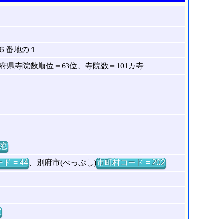
６番地の１
県寺院数順位＝63位、寺院数＝101カ寺
窓
ド = 44
、別府市(べっぷし)
市町村コード = 202
窓