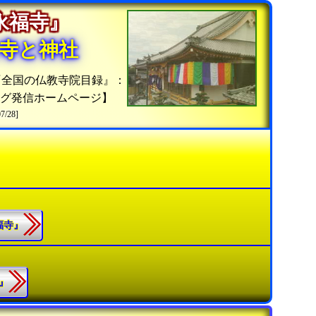
『永福寺』
寺と神社
『全国の仏教寺院目録』：
グ発信ホームページ】
07/28]
永福寺』
寺』