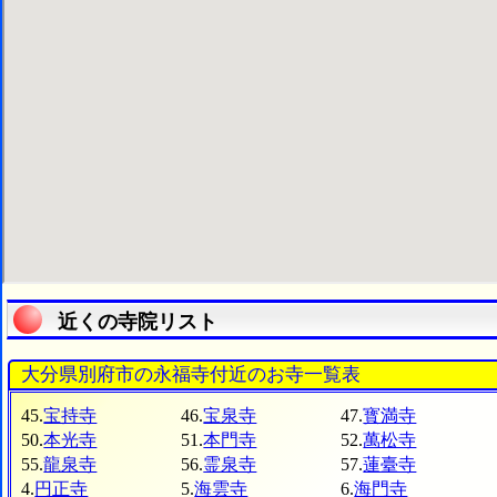
近くの寺院リスト
大分県別府市の永福寺付近のお寺一覧表
45.
宝持寺
46.
宝泉寺
47.
寳満寺
50.
本光寺
51.
本門寺
52.
萬松寺
55.
龍泉寺
56.
霊泉寺
57.
蓮臺寺
4.
円正寺
5.
海雲寺
6.
海門寺