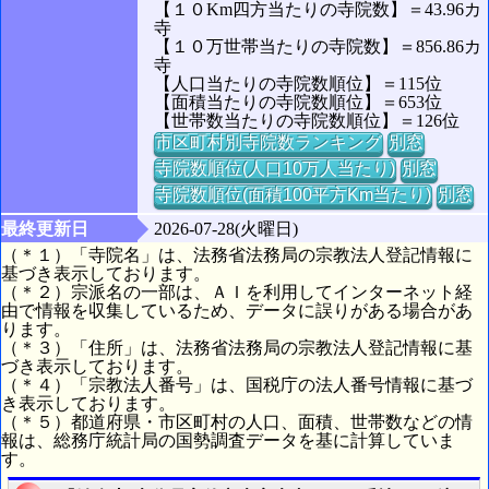
【１０Km四方当たりの寺院数】＝43.96カ
寺
【１０万世帯当たりの寺院数】＝856.86カ
寺
【人口当たりの寺院数順位】＝115位
【面積当たりの寺院数順位】＝653位
【世帯数当たりの寺院数順位】＝126位
市区町村別寺院数ランキング
別窓
寺院数順位(人口10万人当たり)
別窓
寺院数順位(面積100平方Km当たり)
別窓
最終更新日
2026-07-28(火曜日)
（＊１）「寺院名」は、法務省法務局の宗教法人登記情報に
基づき表示しております。
（＊２）宗派名の一部は、ＡＩを利用してインターネット経
由で情報を収集しているため、データに誤りがある場合があ
ります。
（＊３）「住所」は、法務省法務局の宗教法人登記情報に基
づき表示しております。
（＊４）「宗教法人番号」は、国税庁の法人番号情報に基づ
き表示しております。
（＊５）都道府県・市区町村の人口、面積、世帯数などの情
報は、総務庁統計局の国勢調査データを基に計算していま
す。