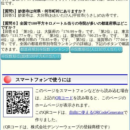
位です。
【質問5】妙楽寺は何県・何市町村にありますか？
【回答5】妙楽寺は、大分県(おおいたけん)宇佐市(うさし)のお寺です。
【質問６】全国で100平方キロメートル当りの寺院が多いの都道府県はどこ
ですか？
【回答６】「第1位」は、大阪府の『176.99ヶ寺』です。「第2位」は、東京
都の『131.77ヶ寺』です。「第3位」は、愛知県の『90.25ヶ寺』です。「第
4位」は、神奈川県の『78.85ヶ寺』です。「第5位」は、滋賀県の『77.04ヶ
寺』です。全国の都道府県別寺院ランキングの詳細は、下記のボタンで確認
できます。
都道府県別寺院数ランキング
寺院数順位(人口10万人当たり)
寺院数順位(面積100平方Km当たり)
スマートフォンで使うには
このページをスマートフォンなどから読み込む場合
は、上記の
QRコード
を読み取ると、このページの
ホームページが表示されます。
このQRコードは、
自由に使えるQRCodeGenerator
で
作りました。
（QRコードは、株式会社デンソーウェーブの登録商標です）