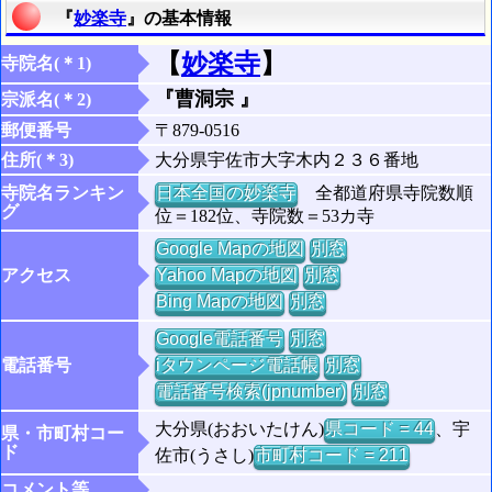
『
妙楽寺
』の基本情報
【
妙楽寺
】
寺院名(＊1)
『曹洞宗 』
宗派名(＊2)
郵便番号
〒879-0516
住所(＊3)
大分県宇佐市大字木内２３６番地
寺院名ランキン
日本全国の妙楽寺
全都道府県寺院数順
グ
位＝182位、寺院数＝53カ寺
Google Mapの地図
別窓
アクセス
Yahoo Mapの地図
別窓
Bing Mapの地図
別窓
Google電話番号
別窓
電話番号
iタウンページ電話帳
別窓
電話番号検索(jpnumber)
別窓
大分県(おおいたけん)
県コード = 44
、宇
県・市町村コー
ド
佐市(うさし)
市町村コード = 211
コメント等