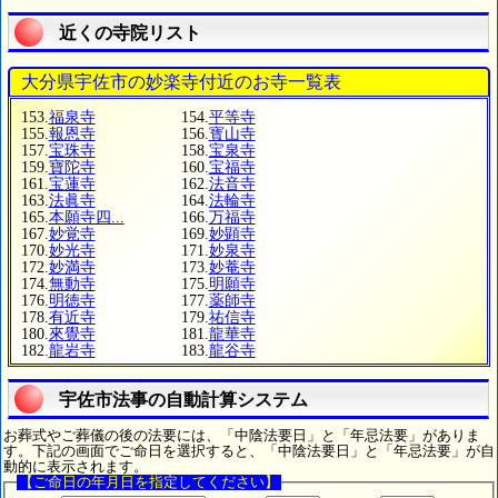
近くの寺院リスト
大分県宇佐市の妙楽寺付近のお寺一覧表
153.
福泉寺
154.
平等寺
155.
報恩寺
156.
寳山寺
157.
宝珠寺
158.
宝泉寺
159.
寶陀寺
160.
宝福寺
161.
宝蓮寺
162.
法音寺
163.
法眞寺
164.
法輪寺
165.
本願寺四...
166.
万福寺
167.
妙覚寺
169.
妙顕寺
170.
妙光寺
171.
妙泉寺
172.
妙満寺
173.
妙菴寺
174.
無動寺
175.
明願寺
176.
明徳寺
177.
薬師寺
178.
有近寺
179.
祐信寺
180.
來覺寺
181.
龍華寺
182.
龍岩寺
183.
龍谷寺
宇佐市法事の自動計算システム
お葬式やご葬儀の後の法要には、「中陰法要日」と「年忌法要」がありま
す。下記の画面でご命日を選択すると、「中陰法要日」と「年忌法要」が自
動的に表示されます。
【ご命日の年月日を指定してください】