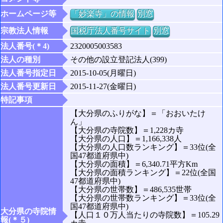
ホームページ等
「妙楽寺」の情報
別窓
宗教法人情報
国税庁法人番号サイト
別窓
法人番号(＊4)
2320005003583
法人の種別
その他の設立登記法人(399)
法人番号指定日
2015-10-05(月曜日)
法人番号更新日
2015-11-27(金曜日)
特記事項
【大分県のふりがな】＝「おおいたけ
ん」
【大分県の寺院数】＝1,228カ寺
【大分県の人口】＝1,166,338人
【大分県の人口数ランキング】＝33位(全
国47都道府県中)
【大分県の面積】＝6,340.71平方Km
【大分県の面積ランキング】＝22位(全国
47都道府県中)
【大分県の世帯数】＝486,535世帯
【大分県の世帯数ランキング】＝33位(全
国47都道府県中)
大分県の寺院情
【人口１０万人当たりの寺院数】＝105.29
報(＊５)