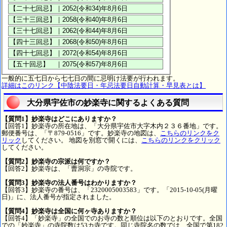
一般的に五七日から七七日の間に忌明け法要が行われます。
詳細はこのリンク【中陰法要日・年忌法要日自動計算・早見表とは】
大分県宇佐市の妙楽寺に関するよくある質問
【質問1】妙楽寺はどこにありますか？
【回答1】妙楽寺の所在地は、「大分県宇佐市大字木内２３６番地」です。
郵便番号は、「〒879-0516」です。妙楽寺の地図は、
こちらのリンクをク
リック
してください。 地図を別窓で開くには、
こちらのリンクをクリック
してください。
【質問2】妙楽寺の宗派は何ですか？
【回答2】妙楽寺は、「曹洞宗」の寺院です。
【質問3】妙楽寺の法人番号はわかりますか？
【回答3】妙楽寺の番号は、「2320005003583」です。「2015-10-05(月曜
日)」に、法人番号が指定されました。
【質問4】妙楽寺は全国に何ヶ寺ありますか？
【回答4】「妙楽寺」の全国でのお寺の数と順位は以下のとおりです。全国
での「妙楽寺」の寺院数は53カ寺です。同じ寺院名の数では、全国で第182