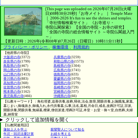
[This page was uploaded on 2026年07月28日(火曜
日)08時38分29秒]
『お寺メイト』 ｜ Temple Mate
｜
2006-2026
It's fun to see
the shrines and temples.
「寺社情報検索サイト」
《お寺巡り・
寺院仏閣探索》
【全国の寺院－お寺の研究】
「全国の寺院の総合情報サイト ～寺院仏閣超入門
～」
【更新日時：2026年(令和08年)07月26日（日曜日）10時11分11秒】
プライバシー・ポリシー
、
稼働環境
、
利用規約
【他府県の寺院】
大阪府の寺
(3372)
兵庫県の寺
(3259)
奈良県の寺
(1799)
和歌山県の寺
(1573)
鳥取県の寺
(467)
島根県の寺
(1304)
岡山県の寺
(1380)
広島県の寺
(1741)
山口県の寺
(1413)
徳島県の寺
(633)
香川県の寺
(883)
愛媛県の寺
(1070)
高知県の寺
(368)
福岡県の寺
(2279)
佐賀県の寺
(1049)
長崎県の寺
(729)
熊本県の寺
(1162)
宮崎県の寺
(337)
鹿児島県の寺
(466)
沖縄県の寺
(66)
【仏教キーワード】：角柱塔婆,追善供養,改葬,帰依,法会,散骨,開眼供養,お施餓鬼,家墓,
墓じまい,御魂抜き,御魂入れ,永代供養墓,仏事,法名,墓相,月命日,戒名,改葬許可証,宗派,
開眼供養,閉眼供養,無縁墓,檀家,僧侶派遣,埋葬許可証,本堂・お堂・御々堂,自然葬,夫婦
墓,納骨室
クリックして追加情報を開く
【仏教関連用語】
蓮如上人を学ぶ
親鸞聖人について知る
年忌・回忌法要計算
お経を考える