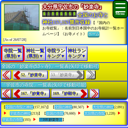
大分県宇佐市の『妙楽寺』
全国のお寺と
神社157,167箇所収録
【『国内の
お寺総覧』：名前別日本国中のお寺統計一覧ホー
ムページ】《お寺メイト》
ホーム
[As of 26/07/28]
寺院一覧
神社一覧
寺院ラン
神社ラン
(県別)▼
(県別)▼
キング▼
キング▼
全国の「妙楽寺(53ヶ寺)」一覧表(矢印で移動可)
53.『妙楽寺』
52.『妙楽寺』
「宇佐市の寺院」一覧表(矢印で移動可能)
167.『妙覚寺』
169.『妙顕寺』
【
全国の寺院と神社
(157,167)】 【
全国の神社
(80,507)
大分県の神社
(2,091)
宇佐市の神社
(213)】 【
全国の寺院
(76,660)
大分県の寺院
(1,228)
宇佐市の寺院
(193)
「168.妙楽寺」
】