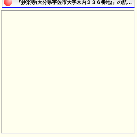
『妙楽寺(大分県宇佐市大字木内２３６番地)』の航空写