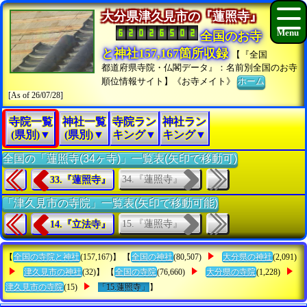
大分県津久見市の『蓮照寺』
全国のお寺
と神社157,167箇所収録
【『全国
都道府県寺院・仏閣データ』：名前別全国のお寺
順位情報サイト】《お寺メイト》
ホーム
[As of 26/07/28]
寺院一覧
神社一覧
寺院ラン
神社ラン
(県別)▼
(県別)▼
キング▼
キング▼
全国の「蓮照寺(34ヶ寺)」一覧表(矢印で移動可)
34.『蓮照寺』
33.『蓮照寺』
「津久見市の寺院」一覧表(矢印で移動可能)
15.『蓮照寺』
14.『立法寺』
【
全国の寺院と神社
(157,167)】 【
全国の神社
(80,507)
大分県の神社
(2,091)
津久見市の神社
(32)】 【
全国の寺院
(76,660)
大分県の寺院
(1,228)
津久見市の寺院
(15)
「15.蓮照寺」
】