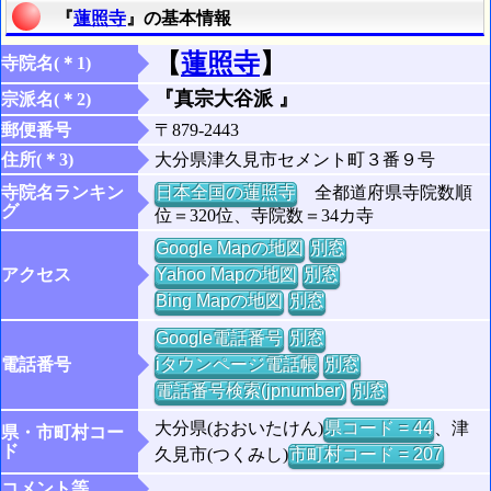
『
蓮照寺
』の基本情報
【
蓮照寺
】
寺院名(＊1)
『真宗大谷派 』
宗派名(＊2)
郵便番号
〒879-2443
住所(＊3)
大分県津久見市セメント町３番９号
寺院名ランキン
日本全国の蓮照寺
全都道府県寺院数順
グ
位＝320位、寺院数＝34カ寺
Google Mapの地図
別窓
アクセス
Yahoo Mapの地図
別窓
Bing Mapの地図
別窓
Google電話番号
別窓
電話番号
iタウンページ電話帳
別窓
電話番号検索(jpnumber)
別窓
大分県(おおいたけん)
県コード = 44
、津
県・市町村コー
ド
久見市(つくみし)
市町村コード = 207
コメント等