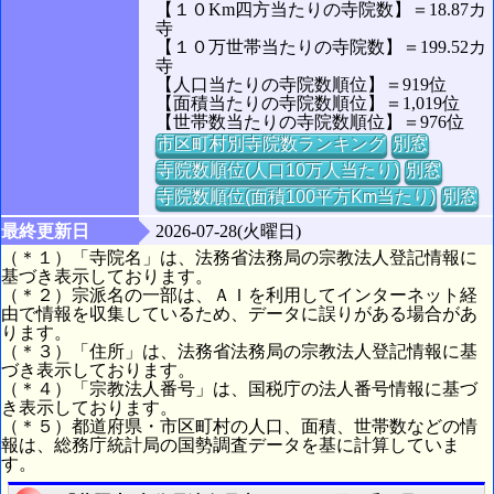
【１０Km四方当たりの寺院数】＝18.87カ
寺
【１０万世帯当たりの寺院数】＝199.52カ
寺
【人口当たりの寺院数順位】＝919位
【面積当たりの寺院数順位】＝1,019位
【世帯数当たりの寺院数順位】＝976位
市区町村別寺院数ランキング
別窓
寺院数順位(人口10万人当たり)
別窓
寺院数順位(面積100平方Km当たり)
別窓
最終更新日
2026-07-28(火曜日)
（＊１）「寺院名」は、法務省法務局の宗教法人登記情報に
基づき表示しております。
（＊２）宗派名の一部は、ＡＩを利用してインターネット経
由で情報を収集しているため、データに誤りがある場合があ
ります。
（＊３）「住所」は、法務省法務局の宗教法人登記情報に基
づき表示しております。
（＊４）「宗教法人番号」は、国税庁の法人番号情報に基づ
き表示しております。
（＊５）都道府県・市区町村の人口、面積、世帯数などの情
報は、総務庁統計局の国勢調査データを基に計算していま
す。