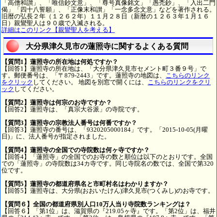
「高僧和讃」、「唯信鈔文意」、「尊号真像銘文」「愚禿鈔」、「入出二門
偈」「四十八誓願」、「正像末和讃」「一念多念文意」などを著作される。
旧暦の弘長２年（１２６２年）１１月２８日（新暦の１２６３年１月１６
日）親鸞聖人は９０歳で入滅される。
詳細はこのリンク【親鸞聖人を考える】
大分県津久見市の蓮照寺に関するよくある質問
【質問1】蓮照寺の所在地は何処ですか？
【回答1】蓮照寺の所在地は、「大分県津久見市セメント町３番９号」で
す。郵便番号は、「〒879-2443」です。蓮照寺の地図は、
こちらのリンク
をクリック
してください。 地図を別窓で開くには、
こちらのリンクをクリ
ック
してください。
【質問2】蓮照寺は何宗のお寺ですか？
【回答2】蓮照寺は、「真宗大谷派」の寺院です。
【質問3】蓮照寺の宗教法人番号は何番ですか？
【回答3】蓮照寺の番号は、「9320205000184」です。「2015-10-05(月曜
日)」に、法人番号が指定されました。
【質問4】蓮照寺の全国での寺院数は何ヶ寺ですか？
【回答4】「蓮照寺」の全国でのお寺の数と順位は以下のとおりです。全国
での「蓮照寺」の寺院数は34カ寺です。同じ寺院名の数では、全国で第320
位です。
【質問5】蓮照寺の都道府県名と市町村名はわかりますか？
【回答5】蓮照寺は、大分県(おおいたけん)津久見市(つくみし)のお寺です。
【質問６】全国の都道府県別人口10万人当り寺院数ランキングは？
【回答６】「第1位」は、滋賀県の『219.05ヶ寺』です。「第2位」は、福井