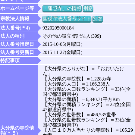
ホームページ等
「蓮照寺」の情報
別窓
宗教法人情報
国税庁法人番号サイト
別窓
法人番号(＊4)
9320205000184
法人の種別
その他の設立登記法人(399)
法人番号指定日
2015-10-05(月曜日)
法人番号更新日
2015-11-27(金曜日)
特記事項
【大分県のふりがな】＝「おおいたけ
ん」
【大分県の寺院数】＝1,228カ寺
【大分県の人口】＝1,166,338人
【大分県の人口数ランキング】＝33位(全
国47都道府県中)
【大分県の面積】＝6,340.71平方Km
【大分県の面積ランキング】＝22位(全国
47都道府県中)
【大分県の世帯数】＝486,535世帯
【大分県の世帯数ランキング】＝33位(全
国47都道府県中)
大分県の寺院情
【人口１０万人当たりの寺院数】＝105.29
報(＊５)