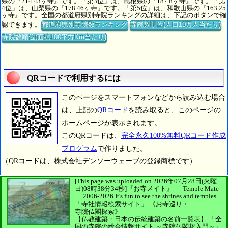
県の『214.43ヶ寺』です。「第3位」は、島根県の『187.8ヶ寺』です。「第
4位」は、山梨県の『178.46ヶ寺』です。「第5位」は、和歌山県の『163.25
ヶ寺』です。全国の都道府県別寺院ランキングの詳細は、下記のボタンで確
認できます。
都道府県別寺院数ランキング
寺院数順位(人口10万人当たり)
寺院数順位(面積100平方Km当たり)
QRコードで利用するには
このページをスマートフォンなどから読み込む場合
は、上記の
QRコード
を読み取ると、このページの
ホームページが表示されます。
このQRコードは、
完全永久100%無料QRコード作成
プログラム
で作りました。
（QRコードは、株式会社デンソーウェーブの登録商標です）
[This page was uploaded on 2026年07月28日(火曜
日)08時38分34秒]
『お寺メイト』 ｜ Temple Mate
｜
2006-2026
It's fun to see
the shrines and temples.
「寺社情報検索サイト」
《お寺巡り・
寺院仏閣探索》
【仏教建築・日本の伝統建築の名前一覧表】
「全
国の寺院の総合情報サイト ～寺院仏閣超入門～」