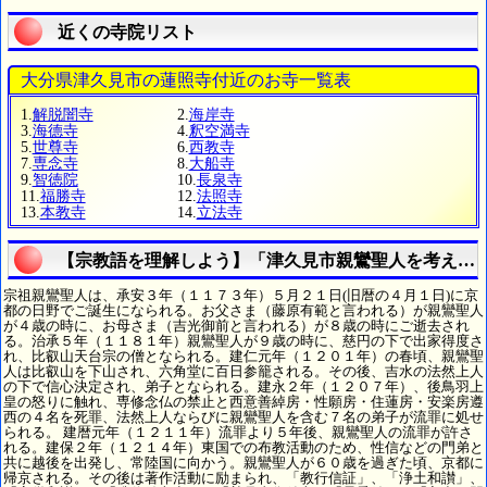
近くの寺院リスト
大分県津久見市の蓮照寺付近のお寺一覧表
1.
解脱闇寺
2.
海岸寺
3.
海德寺
4.
釈空満寺
5.
世尊寺
6.
西教寺
7.
専念寺
8.
大船寺
9.
智徳院
10.
長泉寺
11.
福勝寺
12.
法照寺
13.
本教寺
14.
立法寺
【宗教語を理解しよう】「津久見市親鸞聖人を考える
宗祖親鸞聖人は、承安３年（１１７３年）５月２１日(旧暦の４月１日)に京
都の日野でご誕生になられる。お父さま（藤原有範と言われる）が親鸞聖人
が４歳の時に、お母さま（吉光御前と言われる）が８歳の時にご逝去され
る。治承５年（１１８１年）親鸞聖人が９歳の時に、慈円の下で出家得度さ
れ、比叡山天台宗の僧となられる。建仁元年（１２０１年）の春頃、親鸞聖
人は比叡山を下山され、六角堂に百日参籠される。その後、吉水の法然上人
の下で信心決定され、弟子となられる。建永２年（１２０７年）、後鳥羽上
皇の怒りに触れ、専修念仏の禁止と西意善綽房・性願房・住蓮房・安楽房遵
西の４名を死罪、法然上人ならびに親鸞聖人を含む７名の弟子が流罪に処せ
られる。 建暦元年（１２１１年）流罪より５年後、親鸞聖人の流罪が許さ
れる。建保２年（１２１４年）東国での布教活動のため、性信などの門弟と
共に越後を出発し、常陸国に向かう。親鸞聖人が６０歳を過ぎた頃、京都に
帰京される。その後は著作活動に励まられ、「教行信証」、「浄土和讃」、