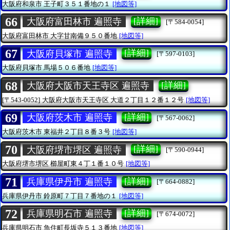
大阪府和泉市
王子町３５１番地の１
[地図等]
66
[詳細]
大阪府富田林市 遍照寺
[〒584-0054]
大阪府富田林市
大字甘南備９５０番地
[地図等]
67
[詳細]
大阪府貝塚市 遍照寺
[〒597-0103]
大阪府貝塚市
馬場５０６番地
[地図等]
68
[詳細]
大阪府大阪市天王寺区 遍照寺
[〒543-0052]
大阪府大阪市天王寺区
大道２丁目１２番１２号
[地図等]
69
[詳細]
大阪府茨木市 遍照寺
[〒567-0062]
大阪府茨木市
東福井２丁目８番３号
[地図等]
70
[詳細]
大阪府堺市堺区 遍照寺
[〒590-0944]
大阪府堺市堺区
櫛屋町東４丁１番１０号
[地図等]
71
[詳細]
兵庫県伊丹市 遍照寺
[〒664-0882]
兵庫県伊丹市
鈴原町７丁目７番地の１
[地図等]
72
[詳細]
兵庫県明石市 遍照寺
[〒674-0072]
兵庫県明石市
魚住町長坂寺５１３番地
[地図等]