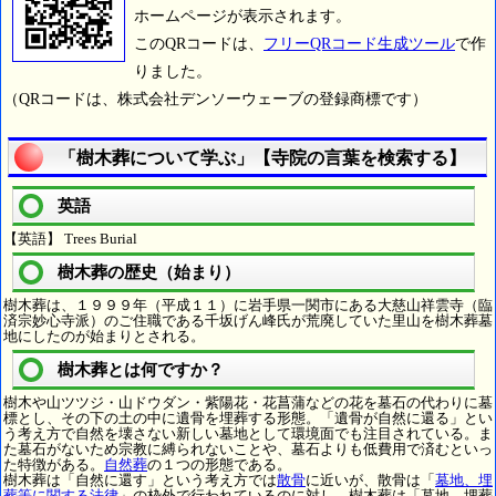
ホームページが表示されます。
このQRコードは、
フリーQRコード生成ツール
で作
りました。
（QRコードは、株式会社デンソーウェーブの登録商標です）
「樹木葬について学ぶ」【寺院の言葉を検索する】
英語
【英語】 Trees Burial
樹木葬の歴史（始まり）
樹木葬は、１９９９年（平成１１）に岩手県一関市にある大慈山祥雲寺（臨
済宗妙心寺派）のご住職である千坂げん峰氏が荒廃していた里山を樹木葬墓
地にしたのが始まりとされる。
樹木葬とは何ですか？
樹木や山ツツジ・山ドウダン・紫陽花・花菖蒲などの花を墓石の代わりに墓
標とし、その下の土の中に遺骨を埋葬する形態。「遺骨が自然に還る」とい
う考え方で自然を壊さない新しい墓地として環境面でも注目されている。ま
た墓石がないため宗教に縛られないことや、墓石よりも低費用で済むといっ
た特徴がある。
自然葬
の１つの形態である。
樹木葬は「自然に還す」という考え方では
散骨
に近いが、散骨は「
墓地、埋
葬等に関する法律
」の枠外で行われているのに対し、樹木葬は「墓地、埋葬