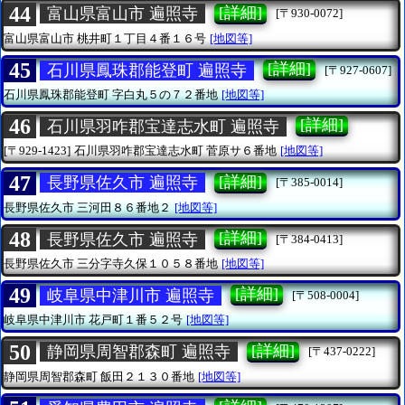
44
[詳細]
富山県富山市 遍照寺
[〒930-0072]
富山県富山市
桃井町１丁目４番１６号
[地図等]
45
[詳細]
石川県鳳珠郡能登町 遍照寺
[〒927-0607]
石川県鳳珠郡能登町
字白丸５の７２番地
[地図等]
46
[詳細]
石川県羽咋郡宝達志水町 遍照寺
[〒929-1423]
石川県羽咋郡宝達志水町
菅原サ６番地
[地図等]
47
[詳細]
長野県佐久市 遍照寺
[〒385-0014]
長野県佐久市
三河田８６番地２
[地図等]
48
[詳細]
長野県佐久市 遍照寺
[〒384-0413]
長野県佐久市
三分字寺久保１０５８番地
[地図等]
49
[詳細]
岐阜県中津川市 遍照寺
[〒508-0004]
岐阜県中津川市
花戸町１番５２号
[地図等]
50
[詳細]
静岡県周智郡森町 遍照寺
[〒437-0222]
静岡県周智郡森町
飯田２１３０番地
[地図等]