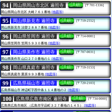
94
[詳細]
岡山県岡山市北区 遍照寺
[〒701-1336]
岡山県岡山市北区
大崎７６１番地
[地図等]
95
[詳細]
岡山県新見市 遍照寺
[〒719-2552]
岡山県新見市
法曽２８８７番地
[地図等]
96
[詳細]
岡山県笠岡市 遍照寺
[〒714-0081]
岡山県笠岡市
笠岡５９３０番地
[地図等]
97
[詳細]
岡山県美作市 遍照寺
[〒707-0031]
岡山県美作市
山口２７０番地の１
[地図等]
98
[詳細]
岡山県真庭市 遍照寺
[〒719-3153]
岡山県真庭市
栗原９９３番地
[地図等]
99
[詳細]
広島県福山市 遍照寺
[〒720-2103]
広島県福山市
神辺町字西中条１１４番地の２
[地図等]
100
[詳細]
広島県広島市南区 遍照寺
[〒734-0000]
広島県広島市南区
（広島市宇品町３２７番地の１４５）
[地図等]