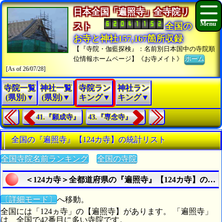
日本全国「遍照寺」全寺院リ
スト
全国の
お寺と神社157,167箇所収録
【『寺院・伽藍探検』：名前別日本国中の寺院順
位情報ホームページ】《お寺メイト》
ホーム
[As of 26/07/28]
寺院一覧
神社一覧
寺院ラン
神社ラン
(県別)▼
(県別)▼
キング▼
キング▼
41.『願成寺』
43.『専念寺』
全国の『遍照寺』【124カ寺】の統計リスト
全国寺院名前ランキング
全国の寺院
＜124カ寺＞全都道府県の『遍照寺』【124カ寺】のす
〔詳細モード〕
へ移動。
全国には「124ヵ寺」の【遍照寺】があります。 「遍照寺」
は、全国で42番目に多い寺院です。