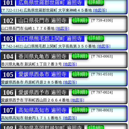
101
[詳細]
広島県世羅郡世羅町 遍照寺
[〒722-1114]
広島県世羅郡世羅町
大字東神崎４５番地
[地図等]
102
[詳細]
山口県長門市 遍照寺
[〒759-4106]
山口県長門市
仙崎１７７６番地
[地図等]
103
[詳細]
山口県熊毛郡上関町 遍照寺
[〒742-1402]
山口県熊毛郡上関町
大字長島第３５０番地
[地図等]
104
[詳細]
香川県丸亀市 遍照寺
[〒763-0063]
香川県丸亀市
新浜町１丁目７番３号
[地図等]
105
[詳細]
愛媛県西条市 遍照寺
[〒791-0510]
愛媛県西条市
丹原町丹原２８５番地
[地図等]
106
[詳細]
愛媛県西予市 遍照寺
[〒797-0024]
愛媛県西予市
宇和町西山田２６６４番地
[地図等]
107
[詳細]
高知県高知市 遍照寺
[〒780-8063]
高知県高知市
朝倉丙１７１１番地５
[地図等]
108
[詳細]
高知県高岡郡越知町 遍照寺