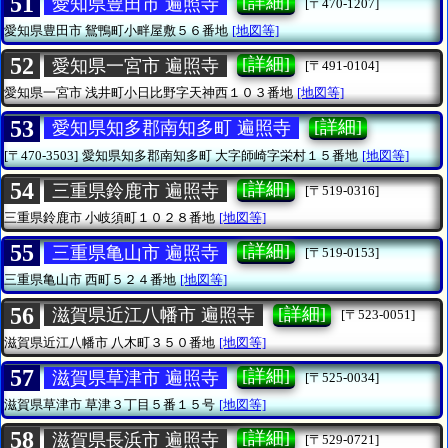
51
[詳細]
愛知県豊田市 遍照寺
[〒470-1207]
愛知県豊田市
鴛鴨町小畔屋敷５６番地
[地図等]
52
[詳細]
愛知県一宮市 遍照寺
[〒491-0104]
愛知県一宮市
浅井町小日比野字天神西１０３番地
[地図等]
53
[詳細]
愛知県知多郡南知多町 遍照寺
[〒470-3503]
愛知県知多郡南知多町
大字師崎字栄村１５番地
[地図等]
54
[詳細]
三重県鈴鹿市 遍照寺
[〒519-0316]
三重県鈴鹿市
小岐須町１０２８番地
[地図等]
55
[詳細]
三重県亀山市 遍照寺
[〒519-0153]
三重県亀山市
西町５２４番地
[地図等]
56
[詳細]
滋賀県近江八幡市 遍照寺
[〒523-0051]
滋賀県近江八幡市
八木町３５０番地
[地図等]
57
[詳細]
滋賀県草津市 遍照寺
[〒525-0034]
滋賀県草津市
草津３丁目５番１５号
[地図等]
58
[詳細]
滋賀県長浜市 遍照寺
[〒529-0721]