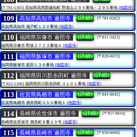
[〒781-1305]
高知県高岡郡越知町
野老山２９４番地・２９５番地
[地図等]
109
[詳細]
高知県高知市 遍照寺
[〒781-0262]
高知県高知市
浦戸町１２０番地
[地図等]
110
[詳細]
福岡県宗像市 遍照寺
[〒811-3423]
福岡県宗像市
野坂２７２３番地４
[地図等]
111
[詳細]
福岡県飯塚市 遍照寺
[〒820-0015]
福岡県飯塚市
菰田１３６番地
[地図等]
112
[詳細]
福岡県田川郡糸田町 遍照寺
[〒822-1300]
福岡県田川郡糸田町
３１０１番地
[地図等]
113
[詳細]
佐賀県鳥栖市 遍照寺
[〒841-0042]
佐賀県鳥栖市
酒井西町３５０番地１
[地図等]
114
[詳細]
長崎県佐世保市 遍照寺
[〒857-0834]
長崎県佐世保市
潮見町８番２０号
[地図等]
115
[詳細]
長崎県長崎市 遍照寺
[〒850-0000]