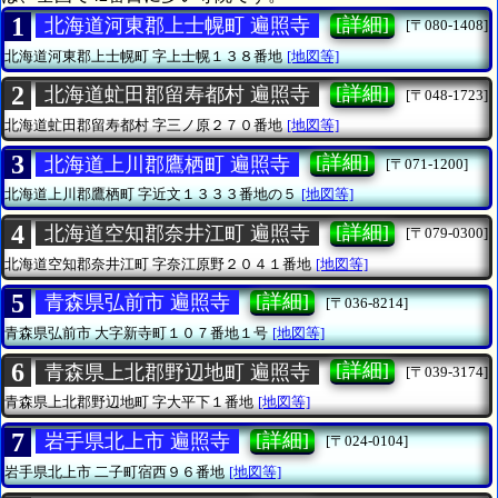
1
[詳細]
北海道河東郡上士幌町 遍照寺
[〒080-1408]
北海道河東郡上士幌町
字上士幌１３８番地
[地図等]
2
[詳細]
北海道虻田郡留寿都村 遍照寺
[〒048-1723]
北海道虻田郡留寿都村
字三ノ原２７０番地
[地図等]
3
[詳細]
北海道上川郡鷹栖町 遍照寺
[〒071-1200]
北海道上川郡鷹栖町
字近文１３３３番地の５
[地図等]
4
[詳細]
北海道空知郡奈井江町 遍照寺
[〒079-0300]
北海道空知郡奈井江町
字奈江原野２０４１番地
[地図等]
5
[詳細]
青森県弘前市 遍照寺
[〒036-8214]
青森県弘前市
大字新寺町１０７番地１号
[地図等]
6
[詳細]
青森県上北郡野辺地町 遍照寺
[〒039-3174]
青森県上北郡野辺地町
字大平下１番地
[地図等]
7
[詳細]
岩手県北上市 遍照寺
[〒024-0104]
岩手県北上市
二子町宿西９６番地
[地図等]