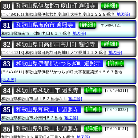
80
[詳細]
和歌山県伊都郡九度山町 遍照寺
[〒648-0101]
和歌山県伊都郡九度山町
大字九度山１３２８番地
[地図等]
81
[詳細]
和歌山県海南市 遍照寺
[〒649-0121]
和歌山県海南市
下津町丸田６１７番地
[地図等]
82
[詳細]
和歌山県日高郡日高川町 遍照寺
[〒644-1213]
和歌山県日高郡日高川町
大字愛川１１３番地
[地図等]
83
[詳細]
和歌山県伊都郡かつらぎ町 遍照寺
[〒643-0611]
和歌山県伊都郡かつらぎ町
大字花園梁瀬１５６７番地
[地図等]
84
[詳細]
和歌山県和歌山市 遍照寺
[〒649-6311]
和歌山県和歌山市
里１５３番地の１
[地図等]
85
[詳細]
和歌山県和歌山市 遍照寺
[〒640-0323]
和歌山県和歌山市
小瀬田５３番地
[地図等]
86
[詳細]
和歌山県和歌山市 遍照寺
[〒640-8151]
和歌山県和歌山市
屋形町４丁目２８番地
[地図等]