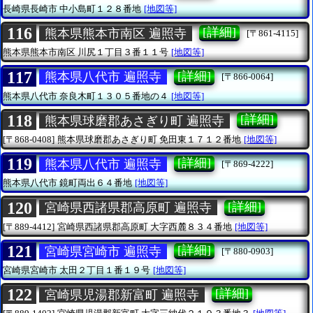
長崎県長崎市
中小島町１２８番地
[地図等]
116
[詳細]
熊本県熊本市南区 遍照寺
[〒861-4115]
熊本県熊本市南区
川尻１丁目３番１１号
[地図等]
117
[詳細]
熊本県八代市 遍照寺
[〒866-0064]
熊本県八代市
奈良木町１３０５番地の４
[地図等]
118
[詳細]
熊本県球磨郡あさぎり町 遍照寺
[〒868-0408]
熊本県球磨郡あさぎり町
免田東１７１２番地
[地図等]
119
[詳細]
熊本県八代市 遍照寺
[〒869-4222]
熊本県八代市
鏡町両出６４番地
[地図等]
120
[詳細]
宮崎県西諸県郡高原町 遍照寺
[〒889-4412]
宮崎県西諸県郡高原町
大字西麓８３４番地
[地図等]
121
[詳細]
宮崎県宮崎市 遍照寺
[〒880-0903]
宮崎県宮崎市
太田２丁目１番１９号
[地図等]
122
[詳細]
宮崎県児湯郡新富町 遍照寺