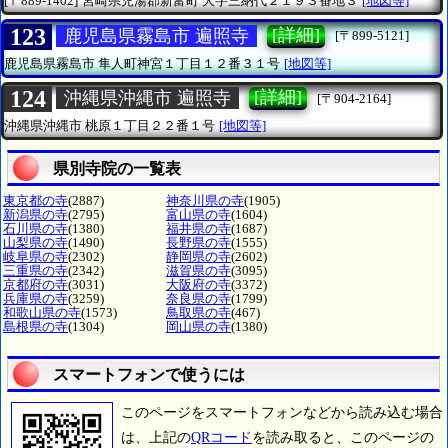
[〒889-1402]
宮崎県児湯郡新富町
大字三納代２１９３番地３
[地図等]
123
[詳細]
鹿児島県霧島市 遍照寺
[〒899-5121]
鹿児島県霧島市
隼人町神宮１丁目１２番３１号
[地図等]
124
[詳細]
沖縄県沖縄市 遍照寺
[〒904-2164]
沖縄県沖縄市
桃原１丁目２２番１号
[地図等]
県別寺院の一覧表
東京都の寺
(2887)
神奈川県の寺
(1905)
新潟県の寺
(2795)
富山県の寺
(1604)
石川県の寺
(1380)
福井県の寺
(1687)
山梨県の寺
(1490)
長野県の寺
(1555)
岐阜県の寺
(2302)
静岡県の寺
(2602)
三重県の寺
(2342)
滋賀県の寺
(3095)
京都府の寺
(3031)
大阪府の寺
(3372)
兵庫県の寺
(3259)
奈良県の寺
(1799)
和歌山県の寺
(1573)
鳥取県の寺
(467)
島根県の寺
(1304)
岡山県の寺
(1380)
スマートフォンで使うには
このページをスマートフォンなどから読み込む場合
は、上記の
QRコード
を読み取ると、このページの