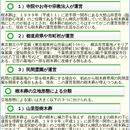
１）寺院やお寺や宗教法人が運営
樹木葬は、１９９９年（平成１１）に岩手県一関市にある大慈山祥雲寺（臨
済宗妙心寺派）のご住職である千坂げん峰氏が荒廃していた里山を樹木葬墓
地にしたのが始まりとされ、樹木葬の始めのころはすべてがこの運営形態で
あった。現在でも樹木葬の運営形態の主流を占めている。
２）都道府県や市町村が運営
東京都立小平霊園（東京都東村山市萩山町1-16-1）、横浜市営墓地メモリア
ルグリーン（神奈川県横浜市戸塚区俣野町1367番地1）、愛知県長久手市卯
塚墓園（愛知県長久手市卯塚）、千葉県浦安市営墓地公園(千葉県浦安市日
の出八丁目1番1号)など、都道府県や市町村が運営する樹木葬は増加しつつ
ある。公営の墓地の一部を樹木葬に改修する例もある。
３）民間霊園が運営
民間の霊園墓地の一部を樹木葬にする場合や、初めから樹木葬専用の民間霊
園を開発する場合もある。現在、この運営形態の樹木葬が増えつつある。
樹木葬の立地形態による分類
立地形態による違いは大きく以下の３つに分けられる。
１）山里型樹木葬
山里型樹木葬は、山や里の樹木に極力手を加えず、自然のままの樹木の下に
遺骨を埋葬する樹木葬。１９９９年（平成１１）に岩手県一関市にある大慈
山祥雲寺（臨済宗妙心寺派）のご住職である千坂げん峰氏が始めた樹木葬は
このタイプ。「命が終わった後は自然に還りたい」と願う人には最もふさわ