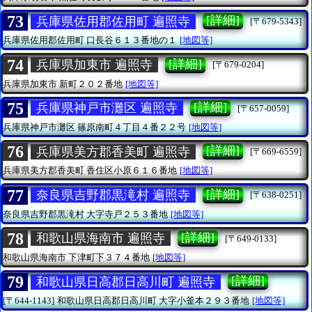
73
[詳細]
兵庫県佐用郡佐用町 遍照寺
[〒679-5343]
兵庫県佐用郡佐用町
口長谷６１３番地の１
[地図等]
74
[詳細]
兵庫県加東市 遍照寺
[〒679-0204]
兵庫県加東市
新町２０２番地
[地図等]
75
[詳細]
兵庫県神戸市灘区 遍照寺
[〒657-0059]
兵庫県神戸市灘区
篠原南町４丁目４番２２号
[地図等]
76
[詳細]
兵庫県美方郡香美町 遍照寺
[〒669-6559]
兵庫県美方郡香美町
香住区小原６１６番地
[地図等]
77
[詳細]
奈良県吉野郡黒滝村 遍照寺
[〒638-0251]
奈良県吉野郡黒滝村
大字寺戸２５３番地
[地図等]
78
[詳細]
和歌山県海南市 遍照寺
[〒649-0133]
和歌山県海南市
下津町下３７４番地
[地図等]
79
[詳細]
和歌山県日高郡日高川町 遍照寺
[〒644-1143]
和歌山県日高郡日高川町
大字小釜本２９３番地
[地図等]