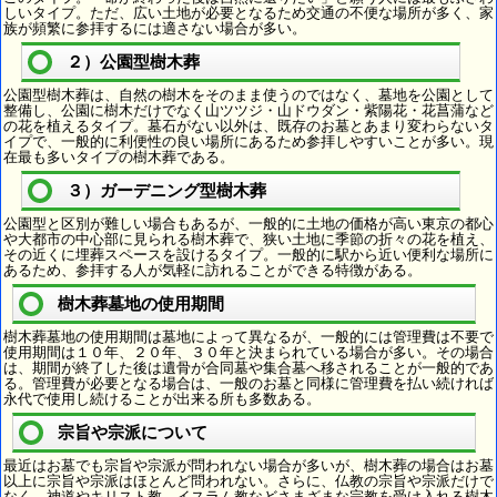
しいタイプ。ただ、広い土地が必要となるため交通の不便な場所が多く、家
族が頻繁に参拝するには適さない場合が多い。
２）公園型樹木葬
公園型樹木葬は、自然の樹木をそのまま使うのではなく、墓地を公園として
整備し、公園に樹木だけでなく山ツツジ・山ドウダン・紫陽花・花菖蒲など
の花を植えるタイプ。墓石がない以外は、既存のお墓とあまり変わらないタ
イプで、一般的に利便性の良い場所にあるため参拝しやすいことが多い。現
在最も多いタイプの樹木葬である。
３）ガーデニング型樹木葬
公園型と区別が難しい場合もあるが、一般的に土地の価格が高い東京の都心
や大都市の中心部に見られる樹木葬で、狭い土地に季節の折々の花を植え、
その近くに埋葬スペースを設けるタイプ。一般的に駅から近い便利な場所に
あるため、参拝する人が気軽に訪れることができる特徴がある。
樹木葬墓地の使用期間
樹木葬墓地の使用期間は墓地によって異なるが、一般的には管理費は不要で
使用期間は１０年、２０年、３０年と決まられている場合が多い。その場合
は、期間が終了した後は遺骨が合同墓や集合墓へ移されることが一般的であ
る。管理費が必要となる場合は、一般のお墓と同様に管理費を払い続ければ
永代で使用し続けることが出来る所も多数ある。
宗旨や宗派について
最近はお墓でも宗旨や宗派が問われない場合が多いが、樹木葬の場合はお墓
以上に宗旨や宗派はほとんど問われない。さらに、仏教の宗旨や宗派だけで
なく、神道やキリスト教、イスラム教などさまざまな宗教を受け入れる樹木