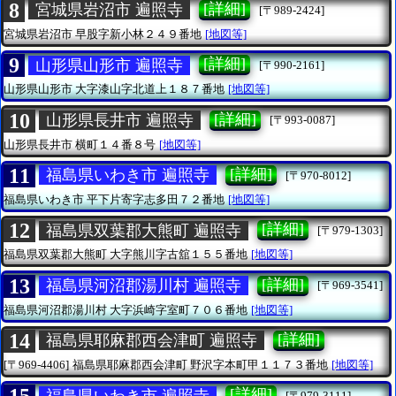
8
[詳細]
宮城県岩沼市 遍照寺
[〒989-2424]
宮城県岩沼市
早股字新小林２４９番地
[地図等]
9
[詳細]
山形県山形市 遍照寺
[〒990-2161]
山形県山形市
大字漆山字北道上１８７番地
[地図等]
10
[詳細]
山形県長井市 遍照寺
[〒993-0087]
山形県長井市
横町１４番８号
[地図等]
11
[詳細]
福島県いわき市 遍照寺
[〒970-8012]
福島県いわき市
平下片寄字志多田７２番地
[地図等]
12
[詳細]
福島県双葉郡大熊町 遍照寺
[〒979-1303]
福島県双葉郡大熊町
大字熊川字古舘１５５番地
[地図等]
13
[詳細]
福島県河沼郡湯川村 遍照寺
[〒969-3541]
福島県河沼郡湯川村
大字浜崎字室町７０６番地
[地図等]
14
[詳細]
福島県耶麻郡西会津町 遍照寺
[〒969-4406]
福島県耶麻郡西会津町
野沢字本町甲１１７３番地
[地図等]
[詳細]
福島県いわき市 遍照寺
[〒979-3111]