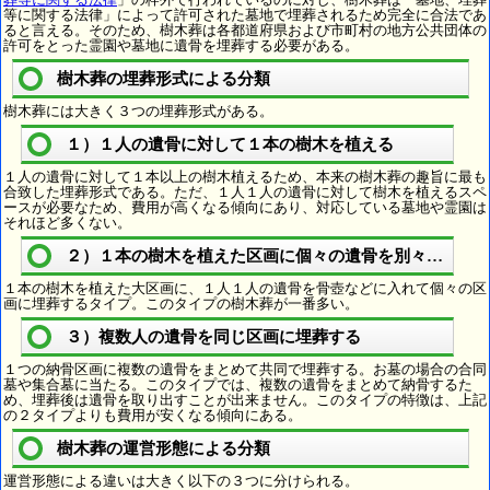
等に関する法律」によって許可された墓地で埋葬されるため完全に合法であ
ると言える。そのため、樹木葬は各都道府県および市町村の地方公共団体の
許可をとった霊園や墓地に遺骨を埋葬する必要がある。
樹木葬の埋葬形式による分類
樹木葬には大きく３つの埋葬形式がある。
１）１人の遺骨に対して１本の樹木を植える
１人の遺骨に対して１本以上の樹木植えるため、本来の樹木葬の趣旨に最も
合致した埋葬形式である。ただ、１人１人の遺骨に対して樹木を植えるスペ
ースが必要なため、費用が高くなる傾向にあり、対応している墓地や霊園は
それほど多くない。
２）１本の樹木を植えた区画に個々の遺骨を別々に埋葬
１本の樹木を植えた大区画に、１人１人の遺骨を骨壺などに入れて個々の区
画に埋葬するタイプ。このタイプの樹木葬が一番多い。
３）複数人の遺骨を同じ区画に埋葬する
１つの納骨区画に複数の遺骨をまとめて共同で埋葬する。お墓の場合の合同
墓や集合墓に当たる。このタイプでは、複数の遺骨をまとめて納骨するた
め、埋葬後は遺骨を取り出すことが出来ません。このタイプの特徴は、上記
の２タイプよりも費用が安くなる傾向にある。
樹木葬の運営形態による分類
運営形態による違いは大きく以下の３つに分けられる。