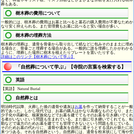
葬もある。
樹木葬の費用について
一般的には、樹木葬の費用はお墓と比べると墓石の購入費用が不要なためか
なり安く抑えられる。また管理費もお墓に比べると安い場合が多い。
樹木葬の埋葬方法
樹木葬の埋葬は、遺骨を骨壷から取り出して紙などに包みそのまま土に埋め
る場合と、骨壷ごと埋葬する場合がある。一般的に誰を埋葬したかがわかる
ように、埋葬した場所に樹木を植えたりプレートを置いたりする。
詳細はこのリンク【樹木葬について学ぶ】
「自然葬について学ぶ」【寺院の言葉を検索する】
英語
【英語】 Natural Burial
自然葬とは
明治時代以降、火葬した後の遺骨や遺灰は
お墓
を作って納骨することが一般
的であった。しかし現代では、お墓の購入はかなり高価なものとなり、また
少子化や高齢化、核家族化などでお墓を建ててもそのお墓を引き継いでくれ
る者がいないという問題も生まれている。また仮に引き継いでくれても、転
勤などで遠方のためお墓を建てても管理できないという問題も生じている。
そのためお墓の代わりに、遺骨や遺灰を自然に還そうとする流れが新たに出
来つつある。それを自然葬という。自然葬には、遺骨を粉末状にして海や空