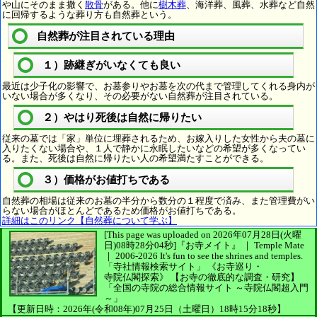
や山にそのまま撒く
散骨
がある。他に
樹木葬
、海洋葬、風葬、水葬など自然
に回帰するような葬り方も自然葬という。
自然葬が注目されている理由
１）跡継ぎがいなくても良い
最近は少子化の影響で、お墓参りやお墓を次の代まで管理してくれる身内が
いない場合が多くなり、その必要がない自然葬が注目されている。
２）やはり死後は自然に帰りたい
従来の墓では「家」単位に埋葬されるため、お嫁入りした女性から夫の墓に
入りたくない場合や、１人で静かに永眠したいなどの希望が多くなってい
る。また、死後は自然に帰りたい人の希望満たすことができる。
３）価格がお値打ちである
自然葬の相場は従来のお墓の半分から数分の１程度で済み、また管理費がい
らない場合がほとんどであるため価格がお値打ちである。
詳細はこのリンク【自然葬について学ぶ】
[This page was uploaded on 2026年07月28日(火曜
日)08時28分04秒]
『お寺メイト』 ｜ Temple Mate
｜
2006-2026
It's fun to see
the shrines and temples.
「寺社情報検索サイト」
《お寺巡り・
寺院仏閣探索》
【お寺の徹底的な調査・研究】
「全国の寺院の総合情報サイト ～寺院仏閣超入門
～」
【更新日時：2026年(令和08年)07月25日（土曜日）18時15分18秒】