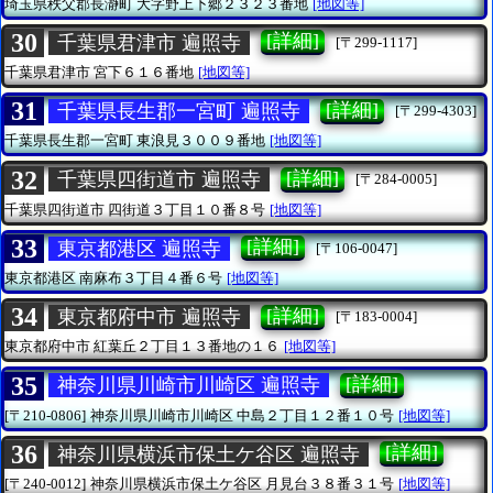
埼玉県秩父郡長瀞町
大字野上下郷２３２３番地
[地図等]
30
[詳細]
千葉県君津市 遍照寺
[〒299-1117]
千葉県君津市
宮下６１６番地
[地図等]
31
[詳細]
千葉県長生郡一宮町 遍照寺
[〒299-4303]
千葉県長生郡一宮町
東浪見３００９番地
[地図等]
32
[詳細]
千葉県四街道市 遍照寺
[〒284-0005]
千葉県四街道市
四街道３丁目１０番８号
[地図等]
33
[詳細]
東京都港区 遍照寺
[〒106-0047]
東京都港区
南麻布３丁目４番６号
[地図等]
34
[詳細]
東京都府中市 遍照寺
[〒183-0004]
東京都府中市
紅葉丘２丁目１３番地の１６
[地図等]
35
[詳細]
神奈川県川崎市川崎区 遍照寺
[〒210-0806]
神奈川県川崎市川崎区
中島２丁目１２番１０号
[地図等]
36
[詳細]
神奈川県横浜市保土ケ谷区 遍照寺
[〒240-0012]
神奈川県横浜市保土ケ谷区
月見台３８番３１号
[地図等]