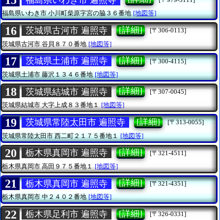
15
福島県いわき市
小川町柴原字宮の脇３６番地
[地図等]
16
[詳細]
茨城県古河市 遍照寺
[〒306-0113]
茨城県古河市
谷貝８７０番地
[地図等]
17
[詳細]
茨城県土浦市 遍照寺
[〒300-4115]
茨城県土浦市
藤沢１３４６番地
[地図等]
18
[詳細]
茨城県結城市 遍照寺
[〒307-0045]
茨城県結城市
大字上成８３番地１
[地図等]
19
[詳細]
茨城県常陸太田市 遍照寺
[〒313-0055]
茨城県常陸太田市
西二町２１７５番地１
[地図等]
20
[詳細]
栃木県真岡市 遍照寺
[〒321-4511]
栃木県真岡市
高田９７５番地１
[地図等]
21
[詳細]
栃木県真岡市 遍照寺
[〒321-4351]
栃木県真岡市
中２４０２番地
[地図等]
22
[詳細]
栃木県足利市 遍照寺
[〒326-0331]