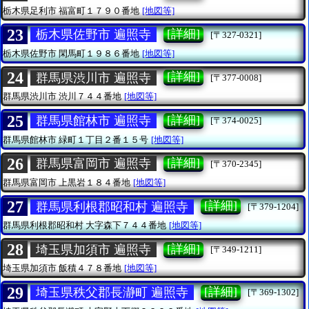
栃木県足利市
福富町１７９０番地
[地図等]
23
[詳細]
栃木県佐野市 遍照寺
[〒327-0321]
栃木県佐野市
閑馬町１９８６番地
[地図等]
24
[詳細]
群馬県渋川市 遍照寺
[〒377-0008]
群馬県渋川市
渋川７４４番地
[地図等]
25
[詳細]
群馬県館林市 遍照寺
[〒374-0025]
群馬県館林市
緑町１丁目２番１５号
[地図等]
26
[詳細]
群馬県富岡市 遍照寺
[〒370-2345]
群馬県富岡市
上黒岩１８４番地
[地図等]
27
[詳細]
群馬県利根郡昭和村 遍照寺
[〒379-1204]
群馬県利根郡昭和村
大字森下７４４番地
[地図等]
28
[詳細]
埼玉県加須市 遍照寺
[〒349-1211]
埼玉県加須市
飯積４７８番地
[地図等]
29
[詳細]
埼玉県秩父郡長瀞町 遍照寺
[〒369-1302]