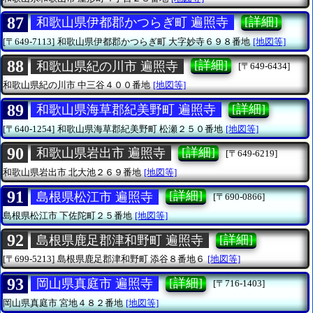
87
[詳細]
和歌山県伊都郡かつらぎ町 遍照寺
[〒649-7113]
和歌山県伊都郡かつらぎ町
大字妙寺６９８番地
[地図等]
88
[詳細]
和歌山県紀の川市 遍照寺
[〒649-6434]
和歌山県紀の川市
中三谷４００番地
[地図等]
89
[詳細]
和歌山県海草郡紀美野町 遍照寺
[〒640-1254]
和歌山県海草郡紀美野町
松瀬２５０番地
[地図等]
90
[詳細]
和歌山県岩出市 遍照寺
[〒649-6219]
和歌山県岩出市
北大池２６９番地
[地図等]
91
[詳細]
島根県松江市 遍照寺
[〒690-0866]
島根県松江市
下佐陀町２５番地
[地図等]
92
[詳細]
島根県鹿足郡津和野町 遍照寺
[〒699-5213]
島根県鹿足郡津和野町
添谷８番地６
[地図等]
93
[詳細]
岡山県真庭市 遍照寺
[〒716-1403]
岡山県真庭市
宮地４８２番地
[地図等]