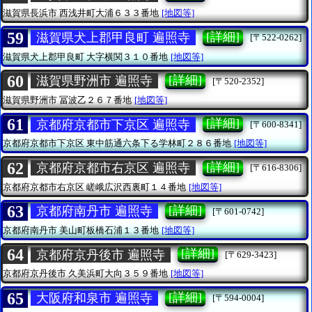
滋賀県長浜市
西浅井町大浦６３３番地
[地図等]
59
[詳細]
滋賀県犬上郡甲良町 遍照寺
[〒522-0262]
滋賀県犬上郡甲良町
大字横関３１０番地
[地図等]
60
[詳細]
滋賀県野洲市 遍照寺
[〒520-2352]
滋賀県野洲市
冨波乙２６７番地
[地図等]
61
[詳細]
京都府京都市下京区 遍照寺
[〒600-8341]
京都府京都市下京区
東中筋通六条下る学林町２８６番地
[地図等]
62
[詳細]
京都府京都市右京区 遍照寺
[〒616-8306]
京都府京都市右京区
嵯峨広沢西裏町１４番地
[地図等]
63
[詳細]
京都府南丹市 遍照寺
[〒601-0742]
京都府南丹市
美山町板橋石浦１３番地
[地図等]
64
[詳細]
京都府京丹後市 遍照寺
[〒629-3423]
京都府京丹後市
久美浜町大向３５９番地
[地図等]
65
[詳細]
大阪府和泉市 遍照寺
[〒594-0004]