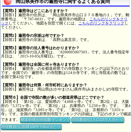
岡山県美作市の遍照寺に関するよくある質問
【質問1】遍照寺はどこにありますか？
【回答1】遍照寺の住所は、「岡山県美作市山口２７０番地の１」です。郵
便番号は、「〒707-0031」です。遍照寺の地図は、
こちらのリンクをクリ
ック
してください。 地図を別窓で開くには、
こちらのリンクをクリック
し
てください。
【質問2】遍照寺の宗派は何ですか？
【回答2】遍照寺の宗派は、「高野山真言宗」です。
【質問3】遍照寺の法人番号はわかりますか？
【回答3】遍照寺の法人番号は、「8260005007503」です。法人番号指定年
月日は、「2015-10-05(月曜日)」です。
【質問4】遍照寺は全国に何ヶ寺ありますか？
【回答4】「遍照寺」の全都道府県での寺院数とランキングは以下のとおり
です。全国での「遍照寺」の寺院数は124カ寺です。同じ寺院名の数では、
全国で第42位です。
【質問5】遍照寺は何県・何市町村にありますか？
【回答5】遍照寺は、岡山県(おかやまけん)美作市(みまさかし)の寺院です。
【質問６】全国で寺院の数が多いの都道府県はどこですか？
【回答６】「第1位」は、愛知県の『4,668ヶ寺』です。「第2位」は、大阪
府の『3,372ヶ寺』です。「第3位」は、兵庫県の『3,259ヶ寺』です。「第4
位」は、滋賀県の『3,095ヶ寺』です。「第5位」は、京都府の『3,031ヶ
寺』です。全国の都道府県別寺院ランキングの詳細は、下記のボタンで確認
できます。
都道府県別寺院数ランキング
寺院数順位(人口10万人当たり)
寺院数順位(面積100平方Km当たり)