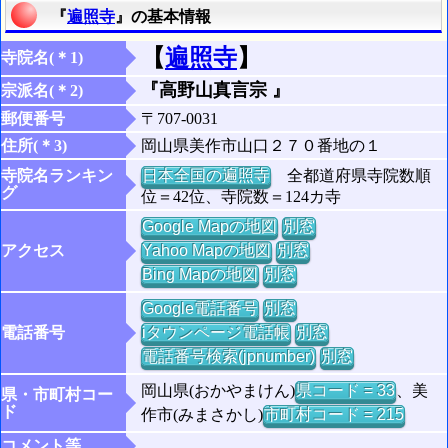
『
遍照寺
』の基本情報
【
遍照寺
】
寺院名(＊1)
『高野山真言宗 』
宗派名(＊2)
郵便番号
〒707-0031
住所(＊3)
岡山県美作市山口２７０番地の１
寺院名ランキン
日本全国の遍照寺
全都道府県寺院数順
グ
位＝42位、寺院数＝124カ寺
Google Mapの地図
別窓
アクセス
Yahoo Mapの地図
別窓
Bing Mapの地図
別窓
Google電話番号
別窓
電話番号
iタウンページ電話帳
別窓
電話番号検索(jpnumber)
別窓
岡山県(おかやまけん)
県コード = 33
、美
県・市町村コー
ド
作市(みまさかし)
市町村コード = 215
コメント等