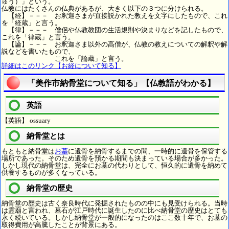
ゅう）」という。
仏教にはたくさんの仏典があるが、大きく以下の３つに分けられる。
【経】－－－ お釈迦さまが直接説かれた教えを文字にしたもので、これ
を「経蔵」と言う。
【律】－－－ 僧侶や仏教教団の生活規則や決まりなどを記したもので、
これを「律蔵」と言う。
【論】－－－ お釈迦さま以外の高僧が、仏教の教えについての解釈や解
説などを書いたもので、
これを「論蔵」と言う。
詳細はこのリンク【お経について知る】
「美作市納骨堂について知る」【仏教語がわかる】
英語
【英語】 ossuary
納骨堂とは
もともと納骨堂は
お墓
に遺骨を納骨するまでの間、一時的に遺骨を保管する
場所であった。そのため遺骨を預かる期間も決まっている場合が多かった。
しかし現代の納骨堂は、完全にお墓の代わりとして、恒久的に遺骨を納めて
供養するものが多くなっている。
納骨堂の歴史
納骨堂の歴史は古く奈良時代に発掘されたものの中にも見受けられる。当時
は霊廟と言われ、墓石が江戸時代に誕生したのに比べ納骨堂の歴史はとても
永く続いている。しかし納骨堂が一般的になったのはここ数十年で、お墓の
取得費用が高騰したことが背景にある。