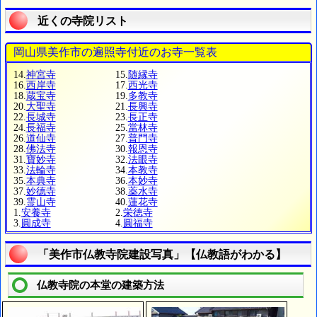
近くの寺院リスト
岡山県美作市の遍照寺付近のお寺一覧表
14.
神宮寺
15.
随縁寺
16.
西岸寺
17.
西光寺
18.
蔵宝寺
19.
多教寺
20.
大聖寺
21.
長興寺
22.
長城寺
23.
長正寺
24.
長福寺
25.
當林寺
26.
道仙寺
27.
普門寺
28.
佛法寺
30.
報恩寺
31.
寶妙寺
32.
法眼寺
33.
法輪寺
34.
本教寺
35.
本典寺
36.
本妙寺
37.
妙德寺
38.
薬水寺
39.
霊山寺
40.
蓮花寺
1.
安養寺
2.
栄徳寺
3.
圓成寺
4.
圓福寺
「美作市仏教寺院建設写真」【仏教語がわかる】
仏教寺院の本堂の建築方法