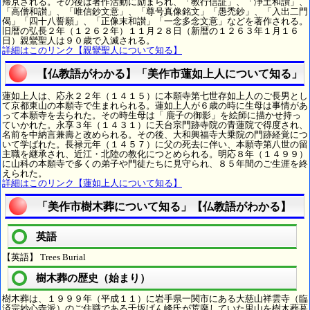
帰京される。その後は著作活動に励まられ、「教行信証」、「浄土和讃」、
「高僧和讃」、「唯信鈔文意」、「尊号真像銘文」「愚禿鈔」、「入出二門
偈」「四十八誓願」、「正像末和讃」「一念多念文意」などを著作される。
旧暦の弘長２年（１２６２年）１１月２８日（新暦の１２６３年１月１６
日）親鸞聖人は９０歳で入滅される。
詳細はこのリンク【親鸞聖人について知る】
【仏教語がわかる】「美作市蓮如上人について知る」
蓮如上人は、応永２２年（１４１５）に本願寺第七世存如上人のご長男とし
て京都東山の本願寺で生まれられる。蓮如上人が６歳の時に生母は事情があ
って本願寺を去られた。その時生母は「 鹿子の御影」を絵師に描かせ持っ
ていかれた。永享３年（１４３１）に天台宗門跡寺院の青蓮院で得度され、
名前を中納言兼壽と改められる。その後、大和興福寺大乗院の門跡経覚につ
いて学ばれた。長禄元年（１４５７）に父の死去に伴い、本願寺第八世の留
主職を継承され、近江・北陸の教化につとめられる。明応８年（１４９９）
に山科の本願寺で多くの弟子や門徒たちに見守られ、８５年間のご生涯を終
えられた。
詳細はこのリンク【蓮如上人について知る】
「美作市樹木葬について知る」【仏教語がわかる】
英語
【英語】 Trees Burial
樹木葬の歴史（始まり）
樹木葬は、１９９９年（平成１１）に岩手県一関市にある大慈山祥雲寺（臨
済宗妙心寺派）のご住職である千坂げん峰氏が荒廃していた里山を樹木葬墓