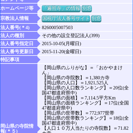
ホームページ等
「遍照寺」の情報
別窓
宗教法人情報
国税庁法人番号サイト
別窓
法人番号(＊4)
8260005007503
法人の種別
その他の設立登記法人(399)
法人番号指定日
2015-10-05(月曜日)
法人番号更新日
2015-11-20(金曜日)
特記事項
【岡山県のふりがな】＝「おかやまけ
ん」
【岡山県の寺院数】＝1,380カ寺
【岡山県の人口】＝1,921,525人
【岡山県の人口数ランキング】＝20位(全
国47都道府県中)
【岡山県の面積】＝7,114.5平方Km
【岡山県の面積ランキング】＝17位(全国
47都道府県中)
【岡山県の世帯数】＝772,977世帯
【岡山県の世帯数ランキング】＝18位(全
国47都道府県中)
岡山県の寺院情
【人口１０万人当たりの寺院数】＝71.82
報(＊５)