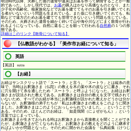
明治時代以降、火葬した後の遺骨や遺灰はお墓を作って納骨することが一般
的であった。しかし現代では、
お墓
の購入はかなり高価なものとなり、また
少子化や高齢化、核家族化などでお墓を建ててもそのお墓を引き継いでくれ
る者がいないという問題も生まれている。また仮に引き継いでくれても、転
勤などで遠方のためお墓を建てても管理できないという問題も生じている。
そのため、火葬された遺骨を細かく砕いて山や海や川などにまく散骨が行わ
れるようになっている。自然に還ることを願って行われる
自然葬
の１つの形
態である。
詳細はこのリンク【散骨について知る】
【仏教語がわかる】「美作市お経について知る」
英語
【英語】 sutra
【お経】
お経はサンスクリット語で「スートラ」と言う。「スートラ」とは縦糸の意
味で、当時はお釈迦さま（仏陀）の教えを木の葉や木の皮などに書き、それ
に穴を開けて糸を通したため「スートラ」と呼ぶようになった。お経はお釈
迦さまが説法された教えである。お釈迦さまは自分の教えを文字で残されて
いないため、すべてのお経が本当にお釈迦様が説かれた教えかどうかは分か
らないが、お釈迦様の弟子たちが「私はお釈迦さまの教えをこのように聞き
ました。お釈迦さまはこのようにおっしゃられていました。」ということで
ある。そのため、ほとんどのお経は、「如是我聞（にょぜがもん）」という
言葉ではじまっている。
お釈迦さまが生きておられる時はお釈迦さまから直接教えを聞くことができ
たが、お釈迦さまが亡くなられると、お釈迦さまの教えをどのように継承す
ればよいかが問題となった。そのために開かれた会議を「仏典結集（けつじ