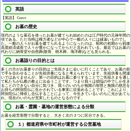
英語
【英語】 Grave
お墓の歴史
現代のような墓石を使ったお墓が建てられ始めたのは江戸時代の元禄年間の
頃である。ただ当時は権力者などが中心で一般の人々には縁遠いものでし
た。一般の人々がお墓を建てられるようになったのは、昭和の初期から戦後
高度経済成長で人々が豊かになってからだと言われている。最近ではお墓の
代わりに納骨堂や自然葬(散骨、樹木葬、海洋葬)なども見られる。
お墓詣りの目的とは
多くの方がお墓参りの目的はご先祖さまに会いに行くことであり、お墓の前
で手を合わせることが先祖供養になると考えられています。先祖供養も間違
いではありませんが、第一の目的はお墓に参りすることでご先祖さまを通し
て私たちが仏教の教えに出会うことです。つまり我々は煩悩の中でしか生き
ることのできない自分に気づき、我々のいのちが無限の智慧と無限の慈悲を
お持ちの阿弥陀仏に生かされている事実に目覚めることです。これにより、
阿弥陀仏に帰依し念仏することによって、今生きているいのちに光があてら
れ、現在のいのちが充実したものとなるのです。
お墓・霊園・墓地の運営形態による分類
お墓を経営形態で分類すると、大きく次の３つに区分できる。
１）都道府県や市町村が運営する公営墓地