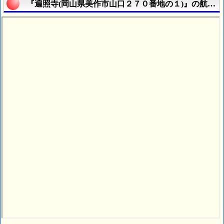
『遍照寺(岡山県美作市山口２７０番地の１)』の航空写