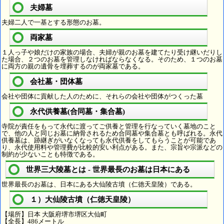
夫婦墓
夫婦二人で一基とする形態のお墓。
両家墓
１人っ子や娘だけの家族の場合、夫婦が親のお墓を建てたり受け継いだりし
た場合、２つのお墓を管理しなければならなくなる。そのため、１つのお墓
に両方の親の遺骨を埋葬するのが両家墓である。
会社墓・団体墓
会社や団体に貢献した人のために、それらの会社や団体がつくった墓
永代供養墓(合同墓・集合墓)
寺院が責任をもって永代に渡ってご供養と管理を行なっていく墓地のこと
で、他の人と同じお墓に納骨されるため合同墓や集合墓とも呼ばれる。永代
供養墓は、跡継ぎがいなくなっても永代供養をしてもらうことが可能であ
り、永代使用料や管理費が比較的安い利点がある。また、宗旨や宗派などの
制約が少ないことも特徴である。
世界三大陵墓とは - 世界最長のお墓は日本にある
世界最長のお墓は、日本にある大仙陵古墳（仁徳天皇陵）である。
１）大仙陵古墳（仁徳天皇陵）
【場所】日本 大阪府堺市堺区大仙町
【全長】486メートル