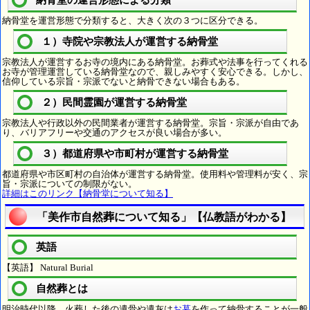
納骨堂の運営形態による分類
納骨堂を運営形態で分類すると、大きく次の３つに区分できる。
１）寺院や宗教法人が運営する納骨堂
宗教法人が運営するお寺の境内にある納骨堂。お葬式や法事を行ってくれる
お寺が管理運営している納骨堂なので、親しみやすく安心できる。しかし、
信仰している宗旨・宗派でないと納骨できない場合もある。
２）民間霊園が運営する納骨堂
宗教法人や行政以外の民間業者が運営する納骨堂。宗旨・宗派が自由であ
り、バリアフリーや交通のアクセスが良い場合が多い。
３）都道府県や市町村が運営する納骨堂
都道府県や市区町村の自治体が運営する納骨堂。使用料や管理料が安く、宗
旨・宗派についての制限がない。
詳細はこのリンク【納骨堂について知る】
「美作市自然葬について知る」【仏教語がわかる】
英語
【英語】 Natural Burial
自然葬とは
明治時代以降、火葬した後の遺骨や遺灰は
お墓
を作って納骨することが一般