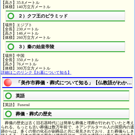
【高さ】35.8メートル
【体積】140万立方メートル
２）クフ王のピラミッド
【場所】エジプト
【全長】230メートル
【高さ】146メートル
【体積】260万立方メートル
３）秦の始皇帝陵
【場所】中国
【全長】350メートル
【高さ】76メートル
【体積】300万立方メートル
詳細はこのリンク【お墓について知る】
「美作市葬儀・葬式について知る」【仏教語がわかる
英語
【英語】 Funeral
葬儀・葬式の歴史
葬儀の歴史は古く旧石器時代には簡単な葬儀と埋葬が行われていたと考え
られる。もっとも古い葬儀は数万年前で、ネアンデルタール人の洞窟内の遺
跡からは、多くの骨の化石が副葬品と共に発見されており、また葬儀らしき