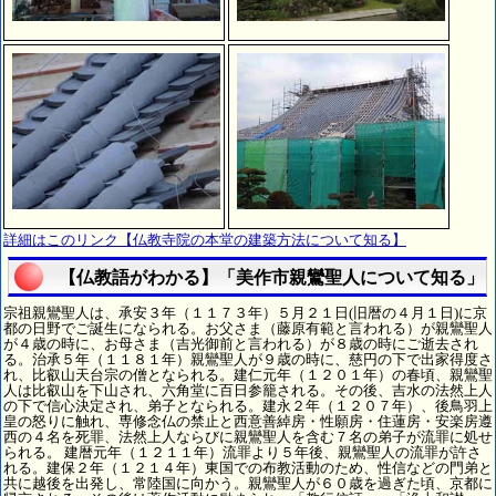
詳細はこのリンク【仏教寺院の本堂の建築方法について知る】
【仏教語がわかる】「美作市親鸞聖人について知る」
宗祖親鸞聖人は、承安３年（１１７３年）５月２１日(旧暦の４月１日)に京
都の日野でご誕生になられる。お父さま（藤原有範と言われる）が親鸞聖人
が４歳の時に、お母さま（吉光御前と言われる）が８歳の時にご逝去され
る。治承５年（１１８１年）親鸞聖人が９歳の時に、慈円の下で出家得度さ
れ、比叡山天台宗の僧となられる。建仁元年（１２０１年）の春頃、親鸞聖
人は比叡山を下山され、六角堂に百日参籠される。その後、吉水の法然上人
の下で信心決定され、弟子となられる。建永２年（１２０７年）、後鳥羽上
皇の怒りに触れ、専修念仏の禁止と西意善綽房・性願房・住蓮房・安楽房遵
西の４名を死罪、法然上人ならびに親鸞聖人を含む７名の弟子が流罪に処せ
られる。 建暦元年（１２１１年）流罪より５年後、親鸞聖人の流罪が許さ
れる。建保２年（１２１４年）東国での布教活動のため、性信などの門弟と
共に越後を出発し、常陸国に向かう。親鸞聖人が６０歳を過ぎた頃、京都に