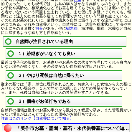
的であった。しかし現代では、お墓の購入はかなり高価なものとなり、また
少子化や高齢化、核家族化などでお墓を建ててもそのお墓を引き継いでくれ
る者がいないという問題も生まれている。また仮に引き継いでくれても、転
勤などで遠方のためお墓を建てても管理できないという問題も生じている。
そのためお墓の代わりに、遺骨や遺灰を自然に還そうとする流れが新たに出
来つつある。それを自然葬という。自然葬には、遺骨を粉末状にして海や空
や山にそのまま撒く
散骨
がある。他に
樹木葬
、海洋葬、風葬、水葬など自然
に回帰するような葬り方も自然葬という。
自然葬が注目されている理由
１）跡継ぎがいなくても良い
最近は少子化の影響で、お墓参りやお墓を次の代まで管理してくれる身内が
いない場合が多くなり、その必要がない自然葬が注目されている。
２）やはり死後は自然に帰りたい
従来の墓では「家」単位に埋葬されるため、お嫁入りした女性から夫の墓に
入りたくない場合や、１人で静かに永眠したいなどの希望が多くなってい
る。また、死後は自然に帰りたい人の希望満たすことができる。
３）価格がお値打ちである
自然葬の相場は従来のお墓の半分から数分の１程度で済み、また管理費がい
らない場合がほとんどであるため価格がお値打ちである。
詳細はこのリンク【自然葬について知る】
「美作市お墓・霊園・墓石・永代供養墓について知る