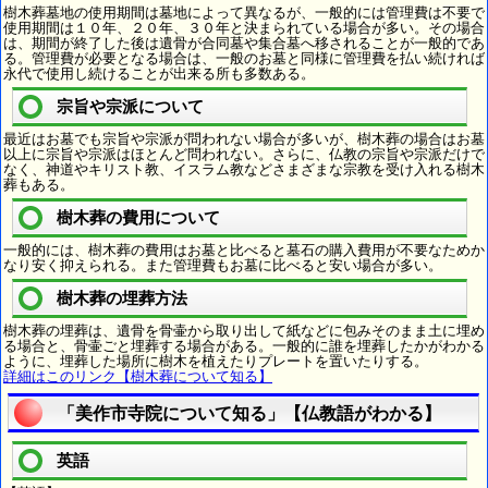
樹木葬墓地の使用期間は墓地によって異なるが、一般的には管理費は不要で
使用期間は１０年、２０年、３０年と決まられている場合が多い。その場合
は、期間が終了した後は遺骨が合同墓や集合墓へ移されることが一般的であ
る。管理費が必要となる場合は、一般のお墓と同様に管理費を払い続ければ
永代で使用し続けることが出来る所も多数ある。
宗旨や宗派について
最近はお墓でも宗旨や宗派が問われない場合が多いが、樹木葬の場合はお墓
以上に宗旨や宗派はほとんど問われない。さらに、仏教の宗旨や宗派だけで
なく、神道やキリスト教、イスラム教などさまざまな宗教を受け入れる樹木
葬もある。
樹木葬の費用について
一般的には、樹木葬の費用はお墓と比べると墓石の購入費用が不要なためか
なり安く抑えられる。また管理費もお墓に比べると安い場合が多い。
樹木葬の埋葬方法
樹木葬の埋葬は、遺骨を骨壷から取り出して紙などに包みそのまま土に埋め
る場合と、骨壷ごと埋葬する場合がある。一般的に誰を埋葬したかがわかる
ように、埋葬した場所に樹木を植えたりプレートを置いたりする。
詳細はこのリンク【樹木葬について知る】
「美作市寺院について知る」【仏教語がわかる】
英語