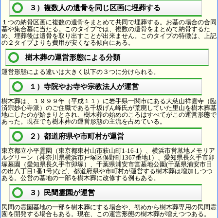
３）複数人の遺骨を同じ区画に埋葬する
１つの納骨区画に複数の遺骨をまとめて共同で埋葬する。お墓の場合の合同
墓や集合墓に当たる。このタイプでは、複数の遺骨をまとめて納骨するた
め、埋葬後は遺骨を取り出すことが出来ません。このタイプの特徴は、上記
の２タイプよりも費用が安くなる傾向にある。
樹木葬の運営形態による分類
運営形態による違いは大きく以下の３つに分けられる。
１）寺院やお寺や宗教法人が運営
樹木葬は、１９９９年（平成１１）に岩手県一関市にある大慈山祥雲寺（臨
済宗妙心寺派）のご住職である千坂げん峰氏が荒廃していた里山を樹木葬墓
地にしたのが始まりとされ、樹木葬の始めのころはすべてがこの運営形態で
あった。現在でも樹木葬の運営形態の主流を占めている。
２）都道府県や市町村が運営
東京都立小平霊園（東京都東村山市萩山町1-16-1）、横浜市営墓地メモリア
ルグリーン（神奈川県横浜市戸塚区俣野町1367番地1）、愛知県長久手市卯
塚墓園（愛知県長久手市卯塚）、千葉県浦安市営墓地公園(千葉県浦安市日
の出八丁目1番1号)など、都道府県や市町村が運営する樹木葬は増加しつつ
ある。公営の墓地の一部を樹木葬に改修する例もある。
３）民間霊園が運営
民間の霊園墓地の一部を樹木葬にする場合や、初めから樹木葬専用の民間霊
園を開発する場合もある。現在、この運営形態の樹木葬が増えつつある。