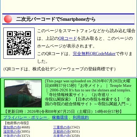
二次元バーコードでSmartphoneから
このページをスマートフォンなどから読み込む場合
は、上記の
QRコード
を読み取ると、このページの
ホームページが表示されます。
このQRコードは、
完全無料QRCodeMaker
で作りま
した。
（QRコードは、株式会社デンソーウェーブの登録商標です）
[This page was uploaded on 2026年07月28日(火曜
日)08時37分15秒]
『お寺メイト』 ｜ Temple Mate
｜
2006-2026
It's fun to see
the shrines and temples.
「寺社情報検索サイト」
《お寺巡り・
寺院仏閣探索》
【日本の寺院を検索する】
「全
国の寺院の総合情報サイト ～寺院仏閣超入門～」
【更新日時：2026年(令和08年)07月25日（土曜日）14時46分57秒】
プライバシー・ポリシー
、
稼働環境
、
利用規約
【他府県の寺院】
愛知県の寺
(4668)
三重県の寺
(2342)
滋賀県の寺
(3095)
京都府の寺
(3031)
大阪府の寺
(3372)
兵庫県の寺
(3259)