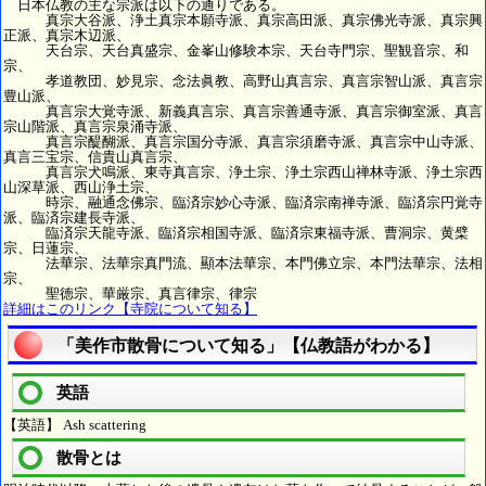
日本仏教の主な宗派は以下の通りである。
真宗大谷派、浄土真宗本願寺派、真宗高田派、真宗佛光寺派、真宗興
正派、真宗木辺派、
天台宗、天台真盛宗、金峯山修験本宗、天台寺門宗、聖観音宗、和
宗、
孝道教団、妙見宗、念法眞教、高野山真言宗、真言宗智山派、真言宗
豊山派、
真言宗大覚寺派、新義真言宗、真言宗善通寺派、真言宗御室派、真言
宗山階派、真言宗泉涌寺派、
真言宗醍醐派、真言宗国分寺派、真言宗須磨寺派、真言宗中山寺派、
真言三宝宗、信貴山真言宗、
真言宗犬鳴派、東寺真言宗、浄土宗、浄土宗西山禅林寺派、浄土宗西
山深草派、西山浄土宗、
時宗、融通念佛宗、臨済宗妙心寺派、臨済宗南禅寺派、臨済宗円覚寺
派、臨済宗建長寺派、
臨済宗天龍寺派、臨済宗相国寺派、臨済宗東福寺派、曹洞宗、黄檗
宗、日蓮宗、
法華宗、法華宗真門流、顯本法華宗、本門佛立宗、本門法華宗、法相
宗、
聖徳宗、華厳宗、真言律宗、律宗
詳細はこのリンク【寺院について知る】
「美作市散骨について知る」【仏教語がわかる】
英語
【英語】 Ash scattering
散骨とは