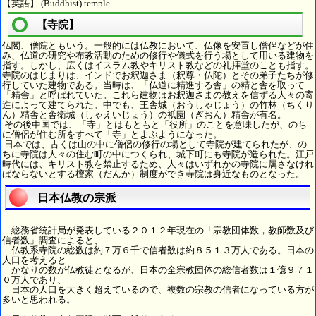
【英語】 (Buddhist) temple
【寺院】
仏閣、僧院ともいう。一般的には仏教において、仏像を安置し僧侶などが住
み、仏道の研究や布教活動のための修行や儀式を行う場として用いる建物を
指す。しかし、広くはイスラム教やキリスト教などの礼拝堂のことも指す。
寺院のはじまりは、インドでお釈迦さま（釈尊・仏陀）とその弟子たちが修
行していた建物である。当時は、「仏道に精進する舎」の精と舎を取って
「精舎」と呼ばれていた。これら建物はお釈迦さまの教えを信ずる人々の寄
進によって建てられた。中でも、王舎城（おうしゃじょう）の竹林（ちくり
ん）精舎と舎衛城（しゃえいじょう）の祇園（ぎおん）精舎が有名。
その後中国では、「寺」とはもともと「役所」のことを意味したが、のち
に僧侶が住む所をすべて「寺」とよぶようになった。
日本では、古くは山の中に僧侶の修行の場として寺院が建てられたが、の
ちに寺院は人々の住む町の中につくられ、城下町にも寺院が造られた。江戸
時代には、キリスト教を禁止するため、人々はいずれかの寺院に属さなけれ
ばならないとする檀家（だんか）制度ができ寺院は身近なものとなった。
日本仏教の宗派
総務省統計局が発表している２０１２年現在の「宗教団体数，教師数及び
信者数」調査によると、
仏教系寺院の総数は約７万６千で信者数は約８５１３万人である。日本の
人口を考えると
かなりの数が仏教徒となるが、日本の全宗教団体の総信者数は１億９７１
０万人であり、
日本の人口を大きく超えているので、複数の宗教の信者になっている方が
多いと思われる。