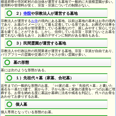
都道府県や市区町村の自治体が運営する墓地で一般的に大規模霊園が多い。
使用料や管理料が安く、宗旨・宗派についての制限がない。
２）
寺院
や宗教法人が運営する墓地
宗教法人が運営する
お寺
の境内にある墓地。以前は墓地の基本はお寺の境内
であり、お墓のイメージとして最も定着している形である。お葬式や法事を
行ってくれるお寺が管理運営している墓地なので、親しみやすく安心してお
墓を建てることができる。しかし、信仰している宗旨・宗派でないとお墓を
建てれない場合もあり、お墓のデザインに制約がある場合もある。
３）民間霊園が運営する墓地
宗教法人や行政以外の民間業者が運営する墓地。宗旨・宗派が自由であり、
バリアフリーの霊園や交通のアクセスが良い霊園が多い。
墓の形態
墓には次のような形態がある。
１）先祖代々墓（家墓、合祀墓）
近年までの一般的な形態のお墓。「○○家の墓」や「先祖代々墓」と書いた
墓石を一基だけ建て、親から子、子から孫へと家族の遺骨を一つのお墓に埋
葬する。お骨を納める度に墓誌か墓碑に法名や戒名を列記し、代々のお骨を
あわせてお参りするお墓。
個人墓
個人専用となっている形態のお墓。