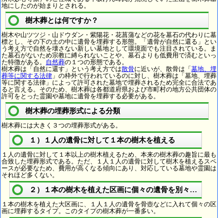
地にしたのが始まりとされる。
樹木葬とは何ですか？
樹木や山ツツジ・山ドウダン・紫陽花・花菖蒲などの花を墓石の代わりに墓
標とし、その下の土の中に遺骨を埋葬する形態。「遺骨が自然に還る」とい
う考え方で自然を壊さない新しい墓地として環境面でも注目されている。ま
た墓石がないため宗教に縛られないことや、墓石よりも低費用で済むといっ
た特徴がある。
自然葬
の１つの形態である。
樹木葬は「自然に還す」という考え方では
散骨
に近いが、散骨は「
墓地、埋
葬等に関する法律
」の枠外で行われているのに対し、樹木葬は「墓地、埋葬
等に関する法律」によって許可された墓地で埋葬されるため完全に合法であ
ると言える。そのため、樹木葬は各都道府県および市町村の地方公共団体の
許可をとった霊園や墓地に遺骨を埋葬する必要がある。
樹木葬の埋葬形式による分類
樹木葬には大きく３つの埋葬形式がある。
１）１人の遺骨に対して１本の樹木を植える
１人の遺骨に対して１本以上の樹木植えるため、本来の樹木葬の趣旨に最も
合致した埋葬形式である。ただ、１人１人の遺骨に対して樹木を植えるスペ
ースが必要なため、費用が高くなる傾向にあり、対応している墓地や霊園は
それほど多くない。
２）１本の樹木を植えた区画に個々の遺骨を別々に埋葬
１本の樹木を植えた大区画に、１人１人の遺骨を骨壺などに入れて個々の区
画に埋葬するタイプ。このタイプの樹木葬が一番多い。