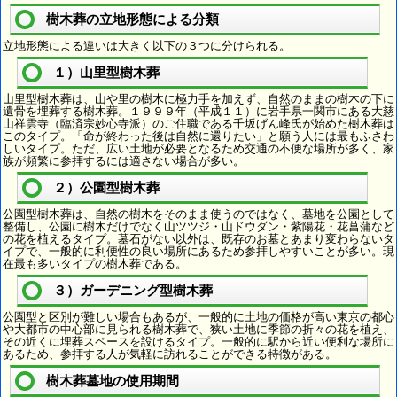
樹木葬の立地形態による分類
立地形態による違いは大きく以下の３つに分けられる。
１）山里型樹木葬
山里型樹木葬は、山や里の樹木に極力手を加えず、自然のままの樹木の下に
遺骨を埋葬する樹木葬。１９９９年（平成１１）に岩手県一関市にある大慈
山祥雲寺（臨済宗妙心寺派）のご住職である千坂げん峰氏が始めた樹木葬は
このタイプ。「命が終わった後は自然に還りたい」と願う人には最もふさわ
しいタイプ。ただ、広い土地が必要となるため交通の不便な場所が多く、家
族が頻繁に参拝するには適さない場合が多い。
２）公園型樹木葬
公園型樹木葬は、自然の樹木をそのまま使うのではなく、墓地を公園として
整備し、公園に樹木だけでなく山ツツジ・山ドウダン・紫陽花・花菖蒲など
の花を植えるタイプ。墓石がない以外は、既存のお墓とあまり変わらないタ
イプで、一般的に利便性の良い場所にあるため参拝しやすいことが多い。現
在最も多いタイプの樹木葬である。
３）ガーデニング型樹木葬
公園型と区別が難しい場合もあるが、一般的に土地の価格が高い東京の都心
や大都市の中心部に見られる樹木葬で、狭い土地に季節の折々の花を植え、
その近くに埋葬スペースを設けるタイプ。一般的に駅から近い便利な場所に
あるため、参拝する人が気軽に訪れることができる特徴がある。
樹木葬墓地の使用期間