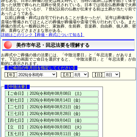
跡もある。日本の葬儀の歴史は縄文時代で、当時の遺跡には腕を曲げて体を
負った状態で葬られた屈葬が発見されている。日本では現在仏教葬儀で火葬
が主流になっているが、７世紀以前の仏教が伝来する前は土葬が当たり前で
あったようである。
以前は葬儀・葬式は自宅で行われることが多かったが、 近年は葬儀場や
斎場が整備されてほとんどの葬儀が葬儀場や斎場で執り行われている。また
葬儀の形式も一般葬以外に、家族葬、生前葬、音楽葬、自由葬、個人葬、密
葬、直葬などさまざまな形がある。
詳細はこのリンク【葬儀・葬式について知る】
美作市年忌・回忌法要を理解する
お葬式やご葬儀の後の法要には、「中陰法要日」と「年忌法要」がありま
す。下記の画面でご命日を選択すると、「中陰法要日」と「年忌法要」が自
動的に表示されます。
【ご命日の年月日を指定してください】
【年】
【月】
【日】
【中陰法要】