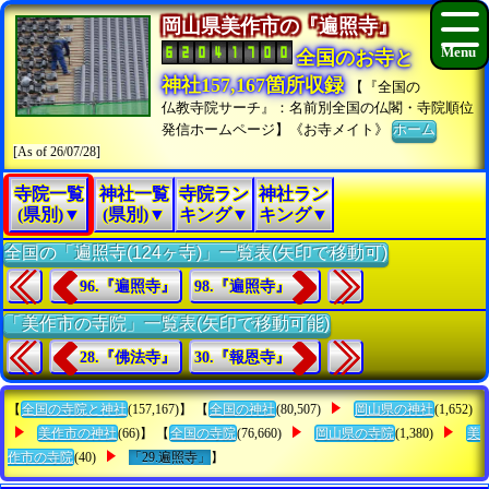
岡山県美作市の『遍照寺』
全国のお寺と
神社157,167箇所収録
【『全国の
仏教寺院サーチ』：名前別全国の仏閣・寺院順位
発信ホームページ】《お寺メイト》
ホーム
[As of 26/07/28]
寺院一覧
神社一覧
寺院ラン
神社ラン
(県別)▼
(県別)▼
キング▼
キング▼
全国の「遍照寺(124ヶ寺)」一覧表(矢印で移動可)
96.『遍照寺』
98.『遍照寺』
「美作市の寺院」一覧表(矢印で移動可能)
28.『佛法寺』
30.『報恩寺』
【
全国の寺院と神社
(157,167)】 【
全国の神社
(80,507)
岡山県の神社
(1,652)
美作市の神社
(66)】 【
全国の寺院
(76,660)
岡山県の寺院
(1,380)
美
作市の寺院
(40)
「29.遍照寺」
】