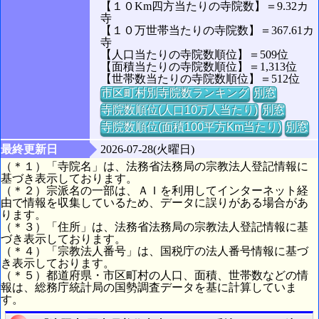
【１０Km四方当たりの寺院数】＝9.32カ
寺
【１０万世帯当たりの寺院数】＝367.61カ
寺
【人口当たりの寺院数順位】＝509位
【面積当たりの寺院数順位】＝1,313位
【世帯数当たりの寺院数順位】＝512位
市区町村別寺院数ランキング
別窓
寺院数順位(人口10万人当たり)
別窓
寺院数順位(面積100平方Km当たり)
別窓
最終更新日
2026-07-28(火曜日)
（＊１）「寺院名」は、法務省法務局の宗教法人登記情報に
基づき表示しております。
（＊２）宗派名の一部は、ＡＩを利用してインターネット経
由で情報を収集しているため、データに誤りがある場合があ
ります。
（＊３）「住所」は、法務省法務局の宗教法人登記情報に基
づき表示しております。
（＊４）「宗教法人番号」は、国税庁の法人番号情報に基づ
き表示しております。
（＊５）都道府県・市区町村の人口、面積、世帯数などの情
報は、総務庁統計局の国勢調査データを基に計算していま
す。