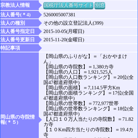
宗教法人情報
国税庁法人番号サイト
別窓
法人番号(＊4)
5260005007381
法人の種別
その他の設立登記法人(399)
法人番号指定日
2015-10-05(月曜日)
法人番号更新日
2015-11-20(金曜日)
特記事項
【岡山県のふりがな】＝「おかやまけ
ん」
【岡山県の寺院数】＝1,380カ寺
【岡山県の人口】＝1,921,525人
【岡山県の人口数ランキング】＝20位(全
国47都道府県中)
【岡山県の面積】＝7,114.5平方Km
【岡山県の面積ランキング】＝17位(全国
47都道府県中)
【岡山県の世帯数】＝772,977世帯
【岡山県の世帯数ランキング】＝18位(全
国47都道府県中)
岡山県の寺院情
【人口１０万人当たりの寺院数】＝71.82
報(＊５)
カ寺
【１０Km四方当たりの寺院数】＝19.4カ
寺