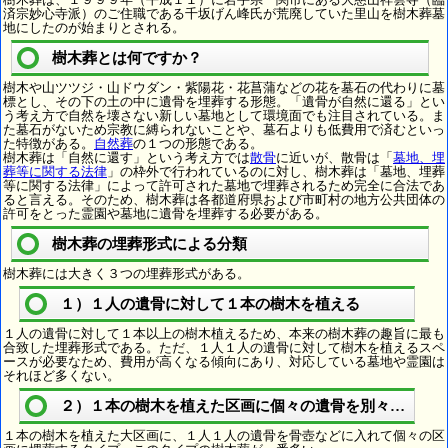
済宗妙心寺派）のご住職である千坂げん峰氏が荒廃していた里山を樹木葬墓
地にしたのが始まりとされる。
樹木葬とは何ですか？
樹木や山ツツジ・山ドウダン・紫陽花・花菖蒲などの花を墓石の代わりに墓
標とし、その下の土の中に遺骨を埋葬する形態。「遺骨が自然に還る」とい
う考え方で自然を壊さない新しい墓地として環境面でも注目されている。ま
た墓石がないため宗教に縛られないことや、墓石よりも低費用で済むといっ
た特徴がある。
自然葬
の１つの形態である。
樹木葬は「自然に還す」という考え方では
散骨
に近いが、散骨は「
墓地、埋
葬等に関する法律
」の枠外で行われているのに対し、樹木葬は「墓地、埋葬
等に関する法律」によって許可された墓地で埋葬されるため完全に合法であ
ると言える。そのため、樹木葬は各都道府県および市町村の地方公共団体の
許可をとった霊園や墓地に遺骨を埋葬する必要がある。
樹木葬の埋葬形式による分類
樹木葬には大きく３つの埋葬形式がある。
１）１人の遺骨に対して１本の樹木を植える
１人の遺骨に対して１本以上の樹木植えるため、本来の樹木葬の趣旨に最も
合致した埋葬形式である。ただ、１人１人の遺骨に対して樹木を植えるスペ
ースが必要なため、費用が高くなる傾向にあり、対応している墓地や霊園は
それほど多くない。
２）１本の樹木を植えた区画に個々の遺骨を別々に埋葬
１本の樹木を植えた大区画に、１人１人の遺骨を骨壺などに入れて個々の区