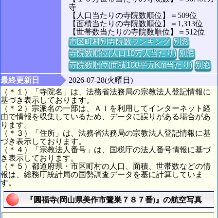
寺
【人口当たりの寺院数順位】＝509位
【面積当たりの寺院数順位】＝1,313位
【世帯数当たりの寺院数順位】＝512位
市区町村別寺院数ランキング
別窓
寺院数順位(人口10万人当たり)
別窓
寺院数順位(面積100平方Km当たり)
別窓
最終更新日
2026-07-28(火曜日)
（＊１）「寺院名」は、法務省法務局の宗教法人登記情報に
基づき表示しております。
（＊２）宗派名の一部は、ＡＩを利用してインターネット経
由で情報を収集しているため、データに誤りがある場合があ
ります。
（＊３）「住所」は、法務省法務局の宗教法人登記情報に基
づき表示しております。
（＊４）「宗教法人番号」は、国税庁の法人番号情報に基づ
き表示しております。
（＊５）都道府県・市区町村の人口、面積、世帯数などの情
報は、総務庁統計局の国勢調査データを基に計算していま
す。
『圓福寺(岡山県美作市鷺巣７８７番)』の航空写真