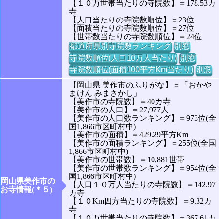
【１０万世帯当たりの寺院数】＝178.53カ
寺
【人口当たりの寺院数順位】＝23位
【面積当たりの寺院数順位】＝27位
【世帯数当たりの寺院数順位】＝24位
都道府県別寺院数ランキング
別窓
寺院数順位(人口10万人当たり)
別窓
寺院数順位(面積100平方Km当たり)
別窓
【岡山県 美作市のふりがな】＝「おかや
まけん みまさかし」
【美作市の寺院数】＝40カ寺
【美作市の人口】＝27,977人
【美作市の人口数ランキング】＝973位(全
国1,866市区町村中)
【美作市の面積】＝429.29平方Km
【美作市の面積ランキング】＝255位(全国
1,866市区町村中)
【美作市の世帯数】＝10,881世帯
【美作市の世帯数ランキング】＝954位(全
国1,866市区町村中)
岡山県美作市の
【人口１０万人当たりの寺院数】＝142.97
お寺情報(＊５)
カ寺
【１０Km四方当たりの寺院数】＝9.32カ
寺
【１０万世帯当たりの寺院数】＝367.61カ