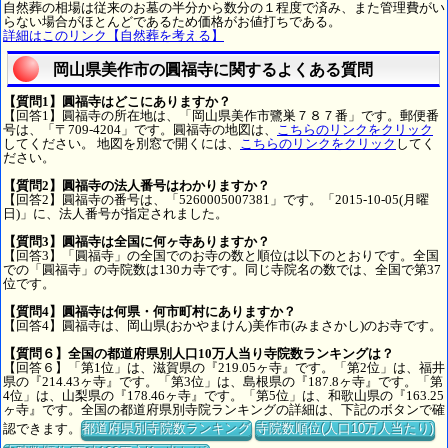
自然葬の相場は従来のお墓の半分から数分の１程度で済み、また管理費がい
らない場合がほとんどであるため価格がお値打ちである。
詳細はこのリンク【自然葬を考える】
岡山県美作市の圓福寺に関するよくある質問
【質問1】圓福寺はどこにありますか？
【回答1】圓福寺の所在地は、「岡山県美作市鷺巣７８７番」です。郵便番
号は、「〒709-4204」です。圓福寺の地図は、
こちらのリンクをクリック
してください。 地図を別窓で開くには、
こちらのリンクをクリック
してく
ださい。
【質問2】圓福寺の法人番号はわかりますか？
【回答2】圓福寺の番号は、「5260005007381」です。「2015-10-05(月曜
日)」に、法人番号が指定されました。
【質問3】圓福寺は全国に何ヶ寺ありますか？
【回答3】「圓福寺」の全国でのお寺の数と順位は以下のとおりです。全国
での「圓福寺」の寺院数は130カ寺です。同じ寺院名の数では、全国で第37
位です。
【質問4】圓福寺は何県・何市町村にありますか？
【回答4】圓福寺は、岡山県(おかやまけん)美作市(みまさかし)のお寺です。
【質問６】全国の都道府県別人口10万人当り寺院数ランキングは？
【回答６】「第1位」は、滋賀県の『219.05ヶ寺』です。「第2位」は、福井
県の『214.43ヶ寺』です。「第3位」は、島根県の『187.8ヶ寺』です。「第
4位」は、山梨県の『178.46ヶ寺』です。「第5位」は、和歌山県の『163.25
ヶ寺』です。全国の都道府県別寺院ランキングの詳細は、下記のボタンで確
認できます。
都道府県別寺院数ランキング
寺院数順位(人口10万人当たり)