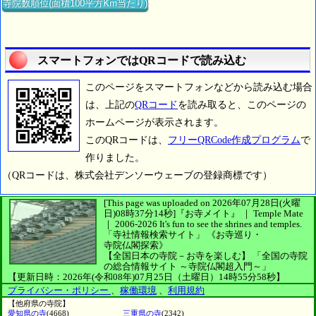
寺院数順位(面積100平方Km当たり)
スマートフォンではQRコードで読み込む
このページをスマートフォンなどから読み込む場合
は、上記の
QRコード
を読み取ると、このページの
ホームページが表示されます。
このQRコードは、
フリーQRCode作成プログラム
で
作りました。
（QRコードは、株式会社デンソーウェーブの登録商標です）
[This page was uploaded on 2026年07月28日(火曜
日)08時37分14秒]
『お寺メイト』 ｜ Temple Mate
｜
2006-2026
It's fun to see
the shrines and temples.
「寺社情報検索サイト」
《お寺巡り・
寺院仏閣探索》
【全国日本の寺院－お寺を楽しむ】
「全国の寺院
の総合情報サイト ～寺院仏閣超入門～」
【更新日時：2026年(令和08年)07月25日（土曜日）14時55分58秒】
プライバシー・ポリシー
、
稼働環境
、
利用規約
【他府県の寺院】
愛知県の寺
(4668)
三重県の寺
(2342)