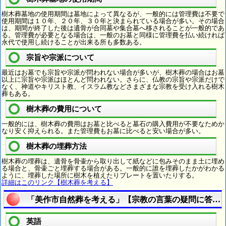
樹木葬墓地の使用期間は墓地によって異なるが、一般的には管理費は不要で
使用期間は１０年、２０年、３０年と決まられている場合が多い。その場合
は、期間が終了した後は遺骨が合同墓や集合墓へ移されることが一般的であ
る。管理費が必要となる場合は、一般のお墓と同様に管理費を払い続ければ
永代で使用し続けることが出来る所も多数ある。
宗旨や宗派について
最近はお墓でも宗旨や宗派が問われない場合が多いが、樹木葬の場合はお墓
以上に宗旨や宗派はほとんど問われない。さらに、仏教の宗旨や宗派だけで
なく、神道やキリスト教、イスラム教などさまざまな宗教を受け入れる樹木
葬もある。
樹木葬の費用について
一般的には、樹木葬の費用はお墓と比べると墓石の購入費用が不要なためか
なり安く抑えられる。また管理費もお墓に比べると安い場合が多い。
樹木葬の埋葬方法
樹木葬の埋葬は、遺骨を骨壷から取り出して紙などに包みそのまま土に埋め
る場合と、骨壷ごと埋葬する場合がある。一般的に誰を埋葬したかがわかる
ように、埋葬した場所に樹木を植えたりプレートを置いたりする。
詳細はこのリンク【樹木葬を考える】
「美作市自然葬を考える」【宗教の言葉の疑問に答え
英語