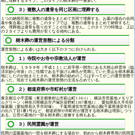
画に埋葬するタイプ。このタイプの樹木葬が一番多い。
３）複数人の遺骨を同じ区画に埋葬する
１つの納骨区画に複数の遺骨をまとめて共同で埋葬する。お墓の場合の合同
墓や集合墓に当たる。このタイプでは、複数の遺骨をまとめて納骨するた
め、埋葬後は遺骨を取り出すことが出来ません。このタイプの特徴は、上記
の２タイプよりも費用が安くなる傾向にある。
樹木葬の運営形態による分類
運営形態による違いは大きく以下の３つに分けられる。
１）寺院やお寺や宗教法人が運営
樹木葬は、１９９９年（平成１１）に岩手県一関市にある大慈山祥雲寺（臨
済宗妙心寺派）のご住職である千坂げん峰氏が荒廃していた里山を樹木葬墓
地にしたのが始まりとされ、樹木葬の始めのころはすべてがこの運営形態で
あった。現在でも樹木葬の運営形態の主流を占めている。
２）都道府県や市町村が運営
東京都立小平霊園（東京都東村山市萩山町1-16-1）、横浜市営墓地メモリア
ルグリーン（神奈川県横浜市戸塚区俣野町1367番地1）、愛知県長久手市卯
塚墓園（愛知県長久手市卯塚）、千葉県浦安市営墓地公園(千葉県浦安市日
の出八丁目1番1号)など、都道府県や市町村が運営する樹木葬は増加しつつ
ある。公営の墓地の一部を樹木葬に改修する例もある。
３）民間霊園が運営
民間の霊園墓地の一部を樹木葬にする場合や、初めから樹木葬専用の民間霊