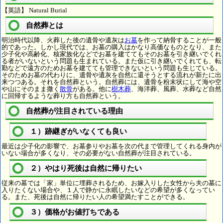
【英語】 Natural Burial
自然葬とは
明治時代以降、火葬した後の遺骨や遺灰は
お墓
を作って納骨することが一般
的であった。しかし現代では、お墓の購入はかなり高価なものとなり、また
少子化や高齢化、核家族化などでお墓を建ててもそのお墓を引き継いでくれ
る者がいないという問題も生まれている。また仮に引き継いでくれても、転
勤などで遠方のためお墓を建てても管理できないという問題も生じている。
そのためお墓の代わりに、遺骨や遺灰を自然に還そうとする流れが新たに出
来つつある。それを自然葬という。自然葬には、遺骨を粉末状にして海や空
や山にそのまま撒く
散骨
がある。他に
樹木葬
、海洋葬、風葬、水葬など自然
に回帰するような葬り方も自然葬という。
自然葬が注目されている理由
１）跡継ぎがいなくても良い
最近は少子化の影響で、お墓参りやお墓を次の代まで管理してくれる身内が
いない場合が多くなり、その必要がない自然葬が注目されている。
２）やはり死後は自然に帰りたい
従来の墓では「家」単位に埋葬されるため、お嫁入りした女性から夫の墓に
入りたくない場合や、１人で静かに永眠したいなどの希望が多くなってい
る。また、死後は自然に帰りたい人の希望満たすことができる。
３）価格がお値打ちである