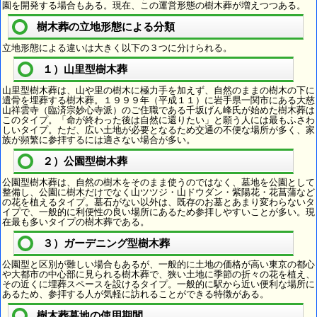
園を開発する場合もある。現在、この運営形態の樹木葬が増えつつある。
樹木葬の立地形態による分類
立地形態による違いは大きく以下の３つに分けられる。
１）山里型樹木葬
山里型樹木葬は、山や里の樹木に極力手を加えず、自然のままの樹木の下に
遺骨を埋葬する樹木葬。１９９９年（平成１１）に岩手県一関市にある大慈
山祥雲寺（臨済宗妙心寺派）のご住職である千坂げん峰氏が始めた樹木葬は
このタイプ。「命が終わった後は自然に還りたい」と願う人には最もふさわ
しいタイプ。ただ、広い土地が必要となるため交通の不便な場所が多く、家
族が頻繁に参拝するには適さない場合が多い。
２）公園型樹木葬
公園型樹木葬は、自然の樹木をそのまま使うのではなく、墓地を公園として
整備し、公園に樹木だけでなく山ツツジ・山ドウダン・紫陽花・花菖蒲など
の花を植えるタイプ。墓石がない以外は、既存のお墓とあまり変わらないタ
イプで、一般的に利便性の良い場所にあるため参拝しやすいことが多い。現
在最も多いタイプの樹木葬である。
３）ガーデニング型樹木葬
公園型と区別が難しい場合もあるが、一般的に土地の価格が高い東京の都心
や大都市の中心部に見られる樹木葬で、狭い土地に季節の折々の花を植え、
その近くに埋葬スペースを設けるタイプ。一般的に駅から近い便利な場所に
あるため、参拝する人が気軽に訪れることができる特徴がある。
樹木葬墓地の使用期間