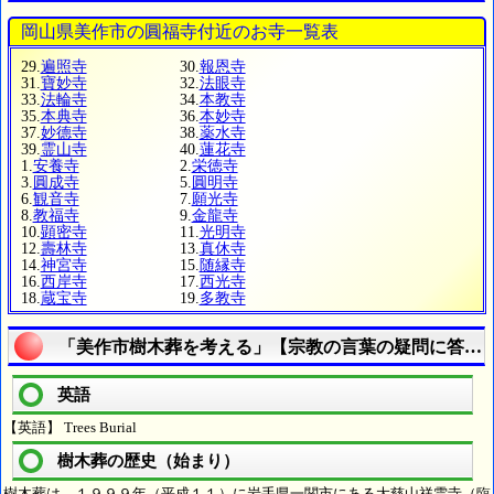
岡山県美作市の圓福寺付近のお寺一覧表
29.
遍照寺
30.
報恩寺
31.
寶妙寺
32.
法眼寺
33.
法輪寺
34.
本教寺
35.
本典寺
36.
本妙寺
37.
妙德寺
38.
薬水寺
39.
霊山寺
40.
蓮花寺
1.
安養寺
2.
栄徳寺
3.
圓成寺
5.
圓明寺
6.
観音寺
7.
願光寺
8.
教福寺
9.
金龍寺
10.
顕密寺
11.
光明寺
12.
壽林寺
13.
真休寺
14.
神宮寺
15.
随縁寺
16.
西岸寺
17.
西光寺
18.
蔵宝寺
19.
多教寺
「美作市樹木葬を考える」【宗教の言葉の疑問に答え
英語
【英語】 Trees Burial
樹木葬の歴史（始まり）
樹木葬は、１９９９年（平成１１）に岩手県一関市にある大慈山祥雲寺（臨