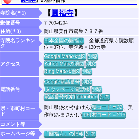
『
圓福寺
』の基本情報
【
圓福寺
】
寺院名(＊1)
郵便番号
〒709-4204
住所(＊3)
岡山県美作市鷺巣７８７番
寺院名ランキン
日本全国の圓福寺
全都道府県寺院数順
グ
位＝37位、寺院数＝130カ寺
Google Mapの地図
別窓
アクセス
Yahoo Mapの地図
別窓
Bing Mapの地図
別窓
Google電話番号
別窓
電話番号
iタウンページ電話帳
別窓
電話番号検索(jpnumber)
別窓
岡山県(おかやまけん)
県コード = 33
、美
県・市町村コー
ド
作市(みまさかし)
市町村コード = 215
コメント等
ホームページ等
「圓福寺」の情報
別窓