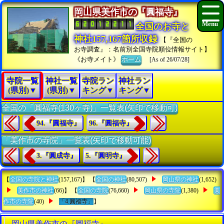
岡山県美作市の『圓福寺』
全国のお寺と
神社157,167箇所収録
【『全国の
お寺調査』：名前別全国寺院順位情報サイト】
《お寺メイト》
ホーム
[As of 26/07/28]
寺院一覧
神社一覧
寺院ラン
神社ラン
(県別)▼
(県別)▼
キング▼
キング▼
全国の「圓福寺(130ヶ寺)」一覧表(矢印で移動可)
94.『圓福寺』
96.『圓福寺』
「美作市の寺院」一覧表(矢印で移動可能)
3.『圓成寺』
5.『圓明寺』
【
全国の寺院と神社
(157,167)】 【
全国の神社
(80,507)
岡山県の神社
(1,652)
美作市の神社
(66)】 【
全国の寺院
(76,660)
岡山県の寺院
(1,380)
美
作市の寺院
(40)
「4.圓福寺」
】
岡山県美作市の『圓福寺』