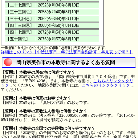
一般的に五七日から七七日の間に忌明け法要が行われます。
詳細はこのリンク【中陰法要日・年忌法要日自動計算・早見表って何？】
岡山県美作市の本教寺に関するよくある質問
【質問1】本教寺の所在地は何処ですか？
【回答1】本教寺の所在地は、「岡山県美作市川北１７０４番地」です。郵
便番号は、「〒709-4236」です。本教寺の地図は、
こちらのリンクをクリ
ック
してください。 地図を別窓で開くには、
こちらのリンクをクリック
し
てください。
【質問2】本教寺は何宗のお寺ですか？
【回答2】本教寺は、「真宗大谷派」のお寺です。
【質問3】本教寺の宗教法人番号は何番ですか？
【回答3】本教寺は、法人番号「2260005007509」の寺院です。「2015-10-
05(月曜日)」に、法人番号が指定されました。
【質問4】本教寺の全国での寺院数は何ヶ寺ですか？
【回答4】「本教寺」の全国でのお寺の数と順位は以下のとおりです。全国
での「本教寺」の寺院数は22カ寺です。同じ寺院名の数では、全国で第526