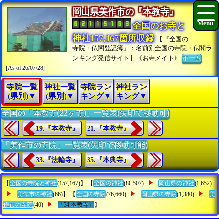
岡山県美作市の『本教寺』
全国のお寺と
神社157,167箇所収録
【『全国の
寺院・仏閣登記簿』：名前別全国の寺院・仏閣ラ
ンキング発信サイト】《お寺メイト》
ホーム
[As of 26/07/28]
寺院一覧
神社一覧
寺院ラン
神社ラン
(県別)▼
(県別)▼
キング▼
キング▼
全国の「本教寺(22ヶ寺)」一覧表(矢印で移動可)
19.『本教寺』
21.『本教寺』
「美作市の寺院」一覧表(矢印で移動可能)
33.『法輪寺』
35.『本典寺』
【
全国の寺院と神社
(157,167)】 【
全国の神社
(80,507)
岡山県の神社
(1,652)
美作市の神社
(66)】 【
全国の寺院
(76,660)
岡山県の寺院
(1,380)
美
作市の寺院
(40)
「34.本教寺」
】