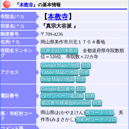
『
本教寺
』の基本情報
【
本教寺
】
寺院名(＊1)
『真宗大谷派 』
宗派名(＊2)
郵便番号
〒709-4236
住所(＊3)
岡山県美作市川北１７０４番地
寺院名ランキン
日本全国の本教寺
全都道府県寺院数順
グ
位＝526位、寺院数＝22カ寺
Google Mapの地図
別窓
アクセス
Yahoo Mapの地図
別窓
Bing Mapの地図
別窓
Google電話番号
別窓
電話番号
iタウンページ電話帳
別窓
電話番号検索(jpnumber)
別窓
岡山県(おかやまけん)
県コード = 33
、美
県・市町村コー
ド
作市(みまさかし)
市町村コード = 215
コメント等