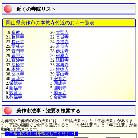
近くの寺院リスト
岡山県美作市の本教寺付近のお寺一覧表
19.
多教寺
20.
大聖寺
21.
長興寺
22.
長城寺
23.
長正寺
24.
長福寺
25.
當林寺
26.
道仙寺
27.
普門寺
28.
佛法寺
29.
遍照寺
30.
報恩寺
31.
寶妙寺
32.
法眼寺
33.
法輪寺
35.
本典寺
36.
本妙寺
37.
妙德寺
38.
薬水寺
39.
霊山寺
40.
蓮花寺
1.
安養寺
2.
栄徳寺
3.
圓成寺
4.
圓福寺
5.
圓明寺
6.
観音寺
7.
願光寺
8.
教福寺
9.
金龍寺
美作市法事・法要を検索する
お葬式やご葬儀の後の法要には、「中陰法要日」と「年忌法要」がありま
す。下記の画面でご命日を選択すると、「中陰法要日」と「年忌法要」が自
動的に表示されます。
【ご命日の年月日を指定してください】