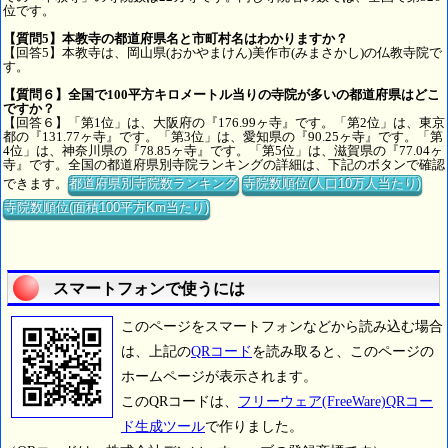
位です。
【質問5】本教寺の都道府県名と市町村名はわかりますか？
【回答5】本教寺は、岡山県(おかやまけん)美作市(みまさかし)の仏教寺院で
す。
【質問６】全国で100平方キロメートル当りの寺院が多いの都道府県はどこ
ですか？
【回答６】「第1位」は、大阪府の『176.99ヶ寺』です。「第2位」は、東京
都の『131.77ヶ寺』です。「第3位」は、愛知県の『90.25ヶ寺』です。「第
4位」は、神奈川県の『78.85ヶ寺』です。「第5位」は、滋賀県の『77.04ヶ
寺』です。全国の都道府県別寺院ランキングの詳細は、下記のボタンで確認
できます。
都道府県別寺院数ランキング
寺院数順位(人口10万人当たり)
寺院数順位(面積100平方Km当たり)
スマートフォンで使うには
このページをスマートフォンなどから読み込む場合
は、上記の
QRコード
を読み取ると、このページの
ホームページが表示されます。
このQRコードは、
フリーウェア(FreeWare)QRコー
ド生成ツール
で作りました。