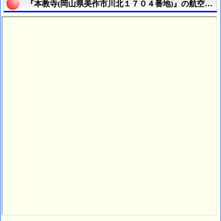
『本教寺(岡山県美作市川北１７０４番地)』の航空写真