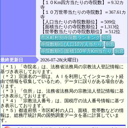
【１０Km四方当たりの寺院数】＝9.32カ
寺
【１０万世帯当たりの寺院数】＝367.61カ
寺
【人口当たりの寺院数順位】＝509位
【面積当たりの寺院数順位】＝1,313位
【世帯数当たりの寺院数順位】＝512位
市区町村別寺院数ランキング
別窓
寺院数順位(人口10万人当たり)
別窓
寺院数順位(面積100平方Km当たり)
別窓
最終更新日
2026-07-28(火曜日)
（＊１）「寺院名」は、法務省法務局の宗教法人登記情報に
基づき表示しております。
（＊２）宗派名の一部は、ＡＩを利用してインターネット経
由で情報を収集しているため、データに誤りがある場合があ
ります。
（＊３）「住所」は、法務省法務局の宗教法人登記情報に基
づき表示しております。
（＊４）「宗教法人番号」は、国税庁の法人番号情報に基づ
き表示しております。
（＊５）都道府県・市区町村の人口、面積、世帯数などの情
報は、総務庁統計局の国勢調査データを基に計算していま
す。