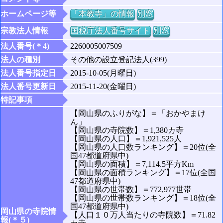
ホームページ等
「本教寺」の情報
別窓
宗教法人情報
国税庁法人番号サイト
別窓
法人番号(＊4)
2260005007509
法人の種別
その他の設立登記法人(399)
法人番号指定日
2015-10-05(月曜日)
法人番号更新日
2015-11-20(金曜日)
特記事項
【岡山県のふりがな】＝「おかやまけ
ん」
【岡山県の寺院数】＝1,380カ寺
【岡山県の人口】＝1,921,525人
【岡山県の人口数ランキング】＝20位(全
国47都道府県中)
【岡山県の面積】＝7,114.5平方Km
【岡山県の面積ランキング】＝17位(全国
47都道府県中)
【岡山県の世帯数】＝772,977世帯
【岡山県の世帯数ランキング】＝18位(全
国47都道府県中)
岡山県の寺院情
【人口１０万人当たりの寺院数】＝71.82
報(＊５)