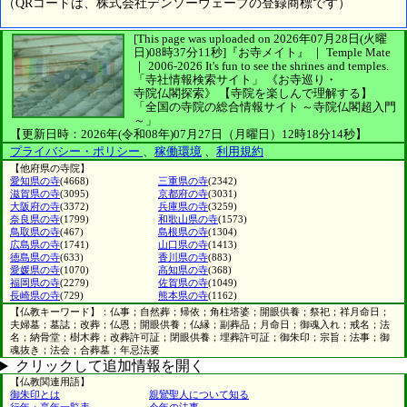
（QRコードは、株式会社デンソーウェーブの登録商標です）
[This page was uploaded on 2026年07月28日(火曜
日)08時37分11秒]
『お寺メイト』 ｜ Temple Mate
｜
2006-2026
It's fun to see
the shrines and temples.
「寺社情報検索サイト」
《お寺巡り・
寺院仏閣探索》
【寺院を楽しんで理解する】
「全国の寺院の総合情報サイト ～寺院仏閣超入門
～」
【更新日時：2026年(令和08年)07月27日（月曜日）12時18分14秒】
プライバシー・ポリシー
、
稼働環境
、
利用規約
【他府県の寺院】
愛知県の寺
(4668)
三重県の寺
(2342)
滋賀県の寺
(3095)
京都府の寺
(3031)
大阪府の寺
(3372)
兵庫県の寺
(3259)
奈良県の寺
(1799)
和歌山県の寺
(1573)
鳥取県の寺
(467)
島根県の寺
(1304)
広島県の寺
(1741)
山口県の寺
(1413)
徳島県の寺
(633)
香川県の寺
(883)
愛媛県の寺
(1070)
高知県の寺
(368)
福岡県の寺
(2279)
佐賀県の寺
(1049)
長崎県の寺
(729)
熊本県の寺
(1162)
【仏教キーワード】：仏事；自然葬；帰依；角柱塔婆；開眼供養；祭祀；祥月命日；
夫婦墓；墓誌；改葬；仏恩；開眼供養；仏縁；副葬品；月命日；御魂入れ；戒名；法
名；納骨堂；樹木葬；改葬許可証；閉眼供養；埋葬許可証；御朱印；宗旨；法事；御
魂抜き；法会；合葬墓；年忌法要
クリックして追加情報を開く
【仏教関連用語】
御朱印とは
親鸞聖人について知る