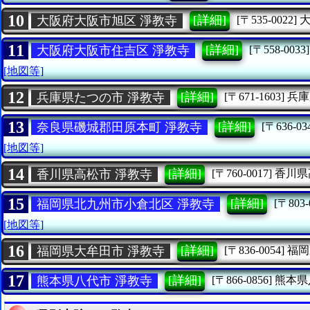
10
[詳細]
大阪府大阪市旭区 淨教寺
[〒535-0022]
11
[詳細]
大阪府大阪市住吉区 淨教寺
[〒558-0033]
[地図等]
12
[詳細]
兵庫県たつの市 淨教寺
[〒671-1603]
兵庫
13
[詳細]
奈良県磯城郡田原本町 淨教寺
[〒636-03
[地図等]
14
[詳細]
香川県高松市 淨教寺
[〒760-0017]
香川県
15
[詳細]
福岡県北九州市小倉北区 淨教寺
[〒803-
[地図等]
16
[詳細]
福岡県大牟田市 淨教寺
[〒836-0054]
福岡
17
[詳細]
熊本県八代市 淨教寺
[〒866-0856]
熊本県