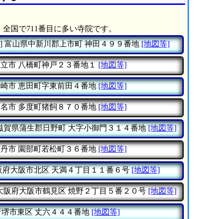
、全国で711番目に多い寺院です。
]
富山県中新川郡上市町
神田４９９番地
[地図等]
知立市
八橋町神戸２３番地１
[地図等]
岡崎市
恵田町字東前田４番地
[地図等]
桑名市
多度町猪飼８７０番地
[地図等]
滋賀県蒲生郡日野町
大字小御門３１４番地
[地図等]
南丹市
園部町若松町３６番地
[地図等]
阪府大阪市北区
天満４丁目１１番６号
[地図等]
大阪府大阪市鶴見区
焼野２丁目５番２０号
[地図等]
府堺市東区
丈六４４４番地
[地図等]