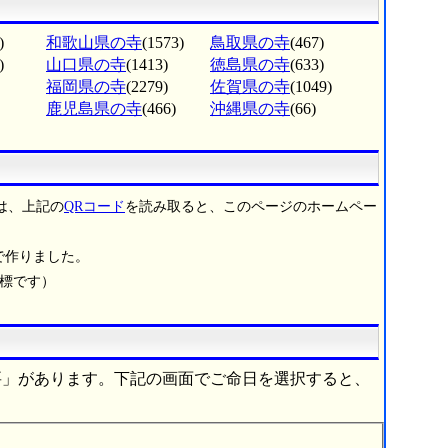
)
和歌山県の寺
(1573)
鳥取県の寺
(467)
)
山口県の寺
(1413)
徳島県の寺
(633)
福岡県の寺
(2279)
佐賀県の寺
(1049)
鹿児島県の寺
(466)
沖縄県の寺
(66)
は、上記の
QRコード
を読み取ると、このページのホームペー
で作りました。
商標です）
要」があります。下記の画面でご命日を選択すると、