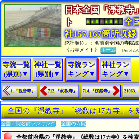
日本全国「淨教寺
ト
全
社157,167箇所収録
統計順位』：名前別全国の寺院統
《お寺メイト》
ホーム
[As of 26/
寺院一覧
神社一覧
寺院ラン
神社ラン
(県別)▼
(県別)▼
キング▼
キング▼
1.『観音寺』
712.『眞教寺』
714.『楞嚴寺』
2106
全国の『淨教寺』「総数は17カ寺」を
全国寺院名前ランキング
全国の寺院
全都道府県の『淨教寺』《総数は17カ寺》を検