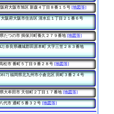
大阪府大阪市旭区
新森４丁目８番１５号
[地図等]
大阪府大阪市住吉区
清水丘１丁目２１番６号
県たつの市
揖保川町養久２７９番地
[地図等]
42]
奈良県磯城郡田原本町
大字三笠２８３番地
高松市
番町５丁目９番２８号
[地図等]
0817]
福岡県北九州市小倉北区
田町３番２４号
県大牟田市
天領町２丁目１７番地
[地図等]
八代市
通町５番３２号
[地図等]