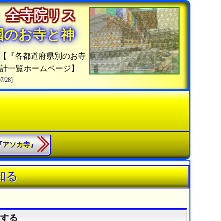
」全寺院リス
国のお寺と神
【『各都道府県別のお寺
計一覧ホームページ】
07/28]
3.『アソカ寺』
知る
索する