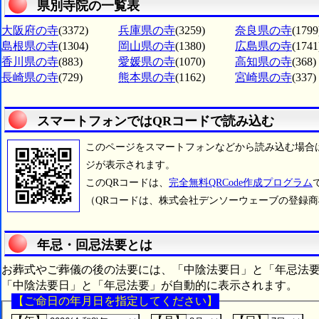
県別寺院の一覧表
大阪府の寺
(3372)
兵庫県の寺
(3259)
奈良県の寺
(1799
島根県の寺
(1304)
岡山県の寺
(1380)
広島県の寺
(1741
香川県の寺
(883)
愛媛県の寺
(1070)
高知県の寺
(368)
長崎県の寺
(729)
熊本県の寺
(1162)
宮崎県の寺
(337)
スマートフォンではQRコードで読み込む
このページをスマートフォンなどから読み込む場合
ジが表示されます。
このQRコードは、
完全無料QRCode作成プログラム
（QRコードは、株式会社デンソーウェーブの登録
年忌・回忌法要とは
お葬式やご葬儀の後の法要には、「中陰法要日」と「年忌法
「中陰法要日」と「年忌法要」が自動的に表示されます。
【ご命日の年月日を指定してください】