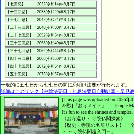
一般的に五七日から七七日の間に忌明け法要が行われます。
詳細はこのリンク【中陰法要日・年忌法要日自動計算・早見
[This page was uploaded on 2
28秒]
『お寺メイト』 ｜ Temple Ma
It's fun to see
the shrines and temples.
《お寺巡り・
寺院仏閣探索》
【歴史・寺院の名前リスト】
「全
ト ～寺院仏閣超入門～」