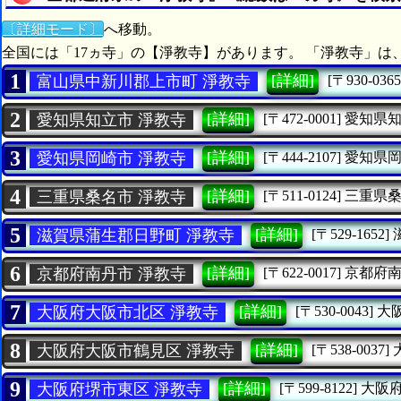
〔詳細モード〕
へ移動。
全国には「17ヵ寺」の【淨教寺】があります。 「淨教寺」は
1
[詳細]
富山県中新川郡上市町 淨教寺
[〒930-0365
2
[詳細]
愛知県知立市 淨教寺
[〒472-0001]
愛知県
3
[詳細]
愛知県岡崎市 淨教寺
[〒444-2107]
愛知県
4
[詳細]
三重県桑名市 淨教寺
[〒511-0124]
三重県
5
[詳細]
滋賀県蒲生郡日野町 淨教寺
[〒529-1652]
6
[詳細]
京都府南丹市 淨教寺
[〒622-0017]
京都府
7
[詳細]
大阪府大阪市北区 淨教寺
[〒530-0043]
大
8
[詳細]
大阪府大阪市鶴見区 淨教寺
[〒538-0037]
9
[詳細]
大阪府堺市東区 淨教寺
[〒599-8122]
大阪