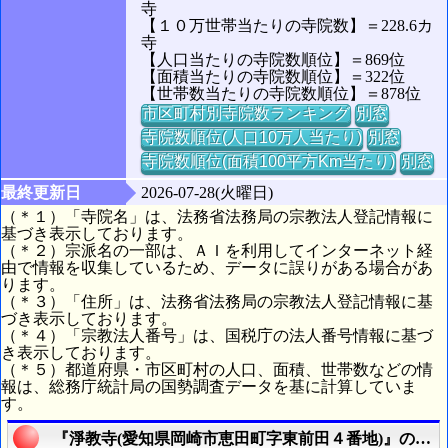
寺
【１０万世帯当たりの寺院数】＝228.6カ
寺
【人口当たりの寺院数順位】＝869位
【面積当たりの寺院数順位】＝322位
【世帯数当たりの寺院数順位】＝878位
市区町村別寺院数ランキング
別窓
寺院数順位(人口10万人当たり)
別窓
寺院数順位(面積100平方Km当たり)
別窓
最終更新日
2026-07-28(火曜日)
（＊１）「寺院名」は、法務省法務局の宗教法人登記情報に
基づき表示しております。
（＊２）宗派名の一部は、ＡＩを利用してインターネット経
由で情報を収集しているため、データに誤りがある場合があ
ります。
（＊３）「住所」は、法務省法務局の宗教法人登記情報に基
づき表示しております。
（＊４）「宗教法人番号」は、国税庁の法人番号情報に基づ
き表示しております。
（＊５）都道府県・市区町村の人口、面積、世帯数などの情
報は、総務庁統計局の国勢調査データを基に計算していま
す。
『淨教寺(愛知県岡崎市恵田町字東前田４番地)』の航