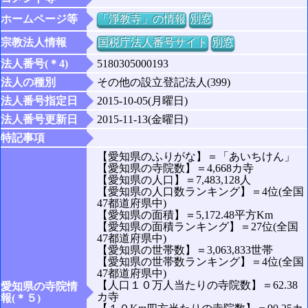
ホームページ等
「淨教寺」の情報
別窓
宗教法人情報
国税庁法人番号サイト
別窓
法人番号(＊4)
5180305000193
法人の種別
その他の設立登記法人(399)
法人番号指定日
2015-10-05(月曜日)
法人番号更新日
2015-11-13(金曜日)
特記事項
【愛知県のふりがな】＝「あいちけん」
【愛知県の寺院数】＝4,668カ寺
【愛知県の人口】＝7,483,128人
【愛知県の人口数ランキング】＝4位(全国
47都道府県中)
【愛知県の面積】＝5,172.48平方Km
【愛知県の面積ランキング】＝27位(全国
47都道府県中)
【愛知県の世帯数】＝3,063,833世帯
【愛知県の世帯数ランキング】＝4位(全国
47都道府県中)
【人口１０万人当たりの寺院数】＝62.38
愛知県の寺院情
カ寺
報(＊５)