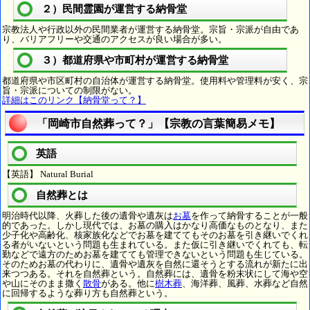
２）民間霊園が運営する納骨堂
宗教法人や行政以外の民間業者が運営する納骨堂。宗旨・宗派が自由であ
り、バリアフリーや交通のアクセスが良い場合が多い。
３）都道府県や市町村が運営する納骨堂
都道府県や市区町村の自治体が運営する納骨堂。使用料や管理料が安く、宗
旨・宗派についての制限がない。
詳細はこのリンク【納骨堂って？】
「岡崎市自然葬って？」【宗教の言葉簡易メモ】
英語
【英語】 Natural Burial
自然葬とは
明治時代以降、火葬した後の遺骨や遺灰は
お墓
を作って納骨することが一般
的であった。しかし現代では、お墓の購入はかなり高価なものとなり、また
少子化や高齢化、核家族化などでお墓を建ててもそのお墓を引き継いでくれ
る者がいないという問題も生まれている。また仮に引き継いでくれても、転
勤などで遠方のためお墓を建てても管理できないという問題も生じている。
そのためお墓の代わりに、遺骨や遺灰を自然に還そうとする流れが新たに出
来つつある。それを自然葬という。自然葬には、遺骨を粉末状にして海や空
や山にそのまま撒く
散骨
がある。他に
樹木葬
、海洋葬、風葬、水葬など自然
に回帰するような葬り方も自然葬という。