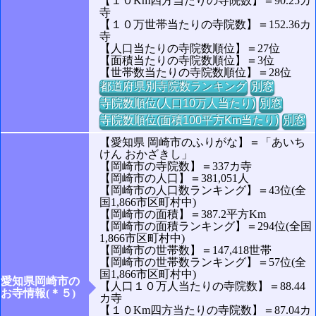
【１０Km四方当たりの寺院数】＝90.25カ
寺
【１０万世帯当たりの寺院数】＝152.36カ
寺
【人口当たりの寺院数順位】＝27位
【面積当たりの寺院数順位】＝3位
【世帯数当たりの寺院数順位】＝28位
都道府県別寺院数ランキング
別窓
寺院数順位(人口10万人当たり)
別窓
寺院数順位(面積100平方Km当たり)
別窓
【愛知県 岡崎市のふりがな】＝「あいち
けん おかざきし」
【岡崎市の寺院数】＝337カ寺
【岡崎市の人口】＝381,051人
【岡崎市の人口数ランキング】＝43位(全
国1,866市区町村中)
【岡崎市の面積】＝387.2平方Km
【岡崎市の面積ランキング】＝294位(全国
1,866市区町村中)
【岡崎市の世帯数】＝147,418世帯
【岡崎市の世帯数ランキング】＝57位(全
国1,866市区町村中)
愛知県岡崎市の
【人口１０万人当たりの寺院数】＝88.44
お寺情報(＊５)
カ寺
【１０Km四方当たりの寺院数】＝87.04カ