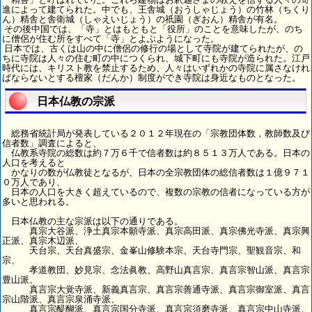
進によって建てられた。中でも、王舎城（おうしゃじょう）の竹林（ちくり
ん）精舎と舎衛城（しゃえいじょう）の祇園（ぎおん）精舎が有名。
その後中国では、「寺」とはもともと「役所」のことを意味したが、のち
に僧侶が住む所をすべて「寺」とよぶようになった。
日本では、古くは山の中に僧侶の修行の場として寺院が建てられたが、の
ちに寺院は人々の住む町の中につくられ、城下町にも寺院が造られた。江戸
時代には、キリスト教を禁止するため、人々はいずれかの寺院に属さなけれ
ばならないとする檀家（だんか）制度ができ寺院は身近なものとなった。
日本仏教の宗派
総務省統計局が発表している２０１２年現在の「宗教団体数，教師数及び
信者数」調査によると、
仏教系寺院の総数は約７万６千で信者数は約８５１３万人である。日本の
人口を考えると
かなりの数が仏教徒となるが、日本の全宗教団体の総信者数は１億９７１
０万人であり、
日本の人口を大きく超えているので、複数の宗教の信者になっている方が
多いと思われる。
日本仏教の主な宗派は以下の通りである。
真宗大谷派、浄土真宗本願寺派、真宗高田派、真宗佛光寺派、真宗興
正派、真宗木辺派、
天台宗、天台真盛宗、金峯山修験本宗、天台寺門宗、聖観音宗、和
宗、
孝道教団、妙見宗、念法眞教、高野山真言宗、真言宗智山派、真言宗
豊山派、
真言宗大覚寺派、新義真言宗、真言宗善通寺派、真言宗御室派、真言
宗山階派、真言宗泉涌寺派、
真言宗醍醐派、真言宗国分寺派、真言宗須磨寺派、真言宗中山寺派、