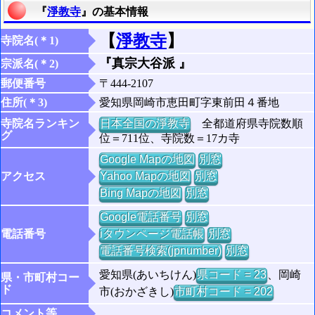
『
淨教寺
』の基本情報
【
淨教寺
】
寺院名(＊1)
『真宗大谷派 』
宗派名(＊2)
郵便番号
〒444-2107
住所(＊3)
愛知県岡崎市恵田町字東前田４番地
寺院名ランキン
日本全国の淨教寺
全都道府県寺院数順
グ
位＝711位、寺院数＝17カ寺
Google Mapの地図
別窓
アクセス
Yahoo Mapの地図
別窓
Bing Mapの地図
別窓
Google電話番号
別窓
電話番号
iタウンページ電話帳
別窓
電話番号検索(jpnumber)
別窓
愛知県(あいちけん)
県コード = 23
、岡崎
県・市町村コー
ド
市(おかざきし)
市町村コード = 202
コメント等