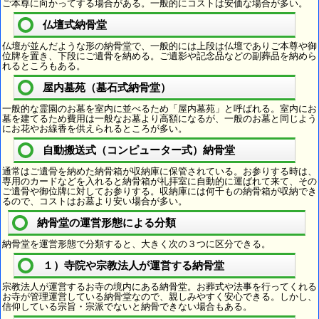
ご本尊に向かってする場合がある。一般的にコストは安価な場合が多い。
仏壇式納骨堂
仏壇が並んだような形の納骨堂で、一般的には上段は仏壇でありご本尊や御
位牌を置き、下段にご遺骨を納める。ご遺影や記念品などの副葬品を納めら
れるところもある。
屋内墓苑（墓石式納骨堂）
一般的な霊園のお墓を室内に並べるため「屋内墓苑」と呼ばれる。室内にお
墓を建てるため費用は一般なお墓より高額になるが、一般のお墓と同じよう
にお花やお線香を供えられるところが多い。
自動搬送式（コンピューター式）納骨堂
通常はご遺骨を納めた納骨箱が収納庫に保管されている。お参りする時は、
専用のカードなどを入れると納骨箱が礼拝室に自動的に運ばれて来て、その
ご遺骨や御位牌に対してお参りする。収納庫には何千もの納骨箱が収納でき
るので、コストはお墓より安い場合が多い。
納骨堂の運営形態による分類
納骨堂を運営形態で分類すると、大きく次の３つに区分できる。
１）寺院や宗教法人が運営する納骨堂
宗教法人が運営するお寺の境内にある納骨堂。お葬式や法事を行ってくれる
お寺が管理運営している納骨堂なので、親しみやすく安心できる。しかし、
信仰している宗旨・宗派でないと納骨できない場合もある。