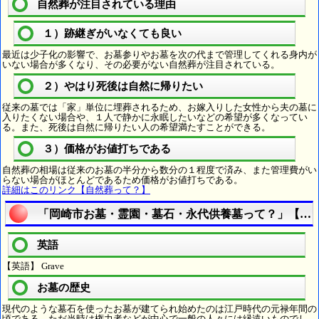
自然葬が注目されている理由
１）跡継ぎがいなくても良い
最近は少子化の影響で、お墓参りやお墓を次の代まで管理してくれる身内が
いない場合が多くなり、その必要がない自然葬が注目されている。
２）やはり死後は自然に帰りたい
従来の墓では「家」単位に埋葬されるため、お嫁入りした女性から夫の墓に
入りたくない場合や、１人で静かに永眠したいなどの希望が多くなってい
る。また、死後は自然に帰りたい人の希望満たすことができる。
３）価格がお値打ちである
自然葬の相場は従来のお墓の半分から数分の１程度で済み、また管理費がい
らない場合がほとんどであるため価格がお値打ちである。
詳細はこのリンク【自然葬って？】
「岡崎市お墓・霊園・墓石・永代供養墓って？」【宗
英語
【英語】 Grave
お墓の歴史
現代のような墓石を使ったお墓が建てられ始めたのは江戸時代の元禄年間の
頃である。ただ当時は権力者などが中心で一般の人々には縁遠いものでし