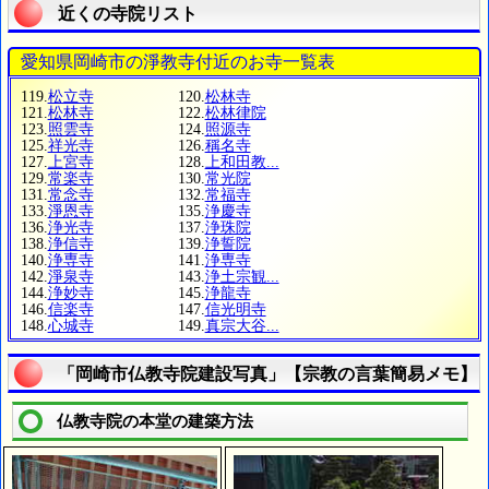
近くの寺院リスト
愛知県岡崎市の淨教寺付近のお寺一覧表
119.
松立寺
120.
松林寺
121.
松林寺
122.
松林律院
123.
照雲寺
124.
照源寺
125.
祥光寺
126.
稱名寺
127.
上宮寺
128.
上和田教...
129.
常楽寺
130.
常光院
131.
常念寺
132.
常福寺
133.
淨恩寺
135.
浄慶寺
136.
浄光寺
137.
浄珠院
138.
浄信寺
139.
浄誓院
140.
浄専寺
141.
浄専寺
142.
淨泉寺
143.
浄土宗観...
144.
浄妙寺
145.
浄龍寺
146.
信楽寺
147.
信光明寺
148.
心城寺
149.
真宗大谷...
「岡崎市仏教寺院建設写真」【宗教の言葉簡易メモ】
仏教寺院の本堂の建築方法