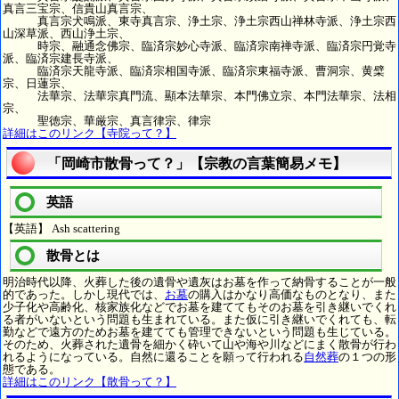
真言三宝宗、信貴山真言宗、
真言宗犬鳴派、東寺真言宗、浄土宗、浄土宗西山禅林寺派、浄土宗西
山深草派、西山浄土宗、
時宗、融通念佛宗、臨済宗妙心寺派、臨済宗南禅寺派、臨済宗円覚寺
派、臨済宗建長寺派、
臨済宗天龍寺派、臨済宗相国寺派、臨済宗東福寺派、曹洞宗、黄檗
宗、日蓮宗、
法華宗、法華宗真門流、顯本法華宗、本門佛立宗、本門法華宗、法相
宗、
聖徳宗、華厳宗、真言律宗、律宗
詳細はこのリンク【寺院って？】
「岡崎市散骨って？」【宗教の言葉簡易メモ】
英語
【英語】 Ash scattering
散骨とは
明治時代以降、火葬した後の遺骨や遺灰はお墓を作って納骨することが一般
的であった。しかし現代では、
お墓
の購入はかなり高価なものとなり、また
少子化や高齢化、核家族化などでお墓を建ててもそのお墓を引き継いでくれ
る者がいないという問題も生まれている。また仮に引き継いでくれても、転
勤などで遠方のためお墓を建てても管理できないという問題も生じている。
そのため、火葬された遺骨を細かく砕いて山や海や川などにまく散骨が行わ
れるようになっている。自然に還ることを願って行われる
自然葬
の１つの形
態である。
詳細はこのリンク【散骨って？】