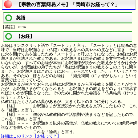
【宗教の言葉簡易メモ】「岡崎市お経って？」
英語
【英語】 sutra
【お経】
お経はサンスクリット語で「スートラ」と言う。「スートラ」とは縦糸の意
味で、当時はお釈迦さま（仏陀）の教えを木の葉や木の皮などに書き、それ
に穴を開けて糸を通したため「スートラ」と呼ぶようになった。お経はお釈
迦さまが説法された教えである。お釈迦さまは自分の教えを文字で残されて
いないため、すべてのお経が本当にお釈迦様が説かれた教えかどうかは分か
らないが、お釈迦様の弟子たちが「私はお釈迦さまの教えをこのように聞き
ました。お釈迦さまはこのようにおっしゃられていました。」ということで
ある。そのため、ほとんどのお経は、「如是我聞（にょぜがもん）」という
言葉ではじまっている。
お釈迦さまが生きておられる時はお釈迦さまから直接教えを聞くことができ
たが、お釈迦さまが亡くなられると、お釈迦さまの教えをどのように継承す
ればよいかが問題となった。そのために開かれた会議を「仏典結集（けつじ
ゅう）」という。
仏教にはたくさんの仏典があるが、大きく以下の３つに分けられる。
【経】－－－ お釈迦さまが直接説かれた教えを文字にしたもので、これ
を「経蔵」と言う。
【律】－－－ 僧侶や仏教教団の生活規則や決まりなどを記したもので、
これを「律蔵」と言う。
【論】－－－ お釈迦さま以外の高僧が、仏教の教えについての解釈や解
説などを書いたもので、
これを「論蔵」と言う。
詳細はこのリンク【お経って？】