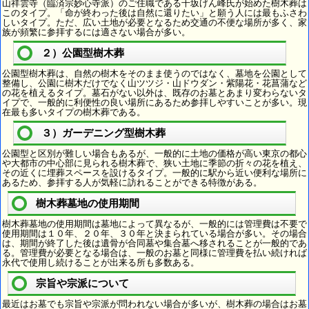
山祥雲寺（臨済宗妙心寺派）のご住職である千坂げん峰氏が始めた樹木葬は
このタイプ。「命が終わった後は自然に還りたい」と願う人には最もふさわ
しいタイプ。ただ、広い土地が必要となるため交通の不便な場所が多く、家
族が頻繁に参拝するには適さない場合が多い。
２）公園型樹木葬
公園型樹木葬は、自然の樹木をそのまま使うのではなく、墓地を公園として
整備し、公園に樹木だけでなく山ツツジ・山ドウダン・紫陽花・花菖蒲など
の花を植えるタイプ。墓石がない以外は、既存のお墓とあまり変わらないタ
イプで、一般的に利便性の良い場所にあるため参拝しやすいことが多い。現
在最も多いタイプの樹木葬である。
３）ガーデニング型樹木葬
公園型と区別が難しい場合もあるが、一般的に土地の価格が高い東京の都心
や大都市の中心部に見られる樹木葬で、狭い土地に季節の折々の花を植え、
その近くに埋葬スペースを設けるタイプ。一般的に駅から近い便利な場所に
あるため、参拝する人が気軽に訪れることができる特徴がある。
樹木葬墓地の使用期間
樹木葬墓地の使用期間は墓地によって異なるが、一般的には管理費は不要で
使用期間は１０年、２０年、３０年と決まられている場合が多い。その場合
は、期間が終了した後は遺骨が合同墓や集合墓へ移されることが一般的であ
る。管理費が必要となる場合は、一般のお墓と同様に管理費を払い続ければ
永代で使用し続けることが出来る所も多数ある。
宗旨や宗派について
最近はお墓でも宗旨や宗派が問われない場合が多いが、樹木葬の場合はお墓