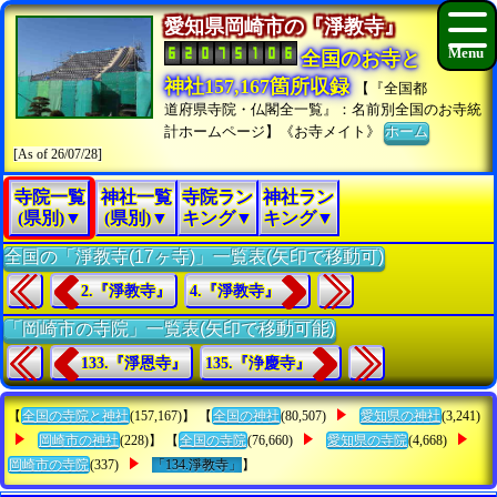
愛知県岡崎市の『淨教寺』
全国のお寺と
神社157,167箇所収録
【『全国都
道府県寺院・仏閣全一覧』：名前別全国のお寺統
計ホームページ】《お寺メイト》
ホーム
[As of 26/07/28]
寺院一覧
神社一覧
寺院ラン
神社ラン
(県別)▼
(県別)▼
キング▼
キング▼
全国の「淨教寺(17ヶ寺)」一覧表(矢印で移動可)
2.『淨教寺』
4.『淨教寺』
「岡崎市の寺院」一覧表(矢印で移動可能)
133.『淨恩寺』
135.『浄慶寺』
【
全国の寺院と神社
(157,167)】 【
全国の神社
(80,507)
愛知県の神社
(3,241)
岡崎市の神社
(228)】 【
全国の寺院
(76,660)
愛知県の寺院
(4,668)
岡崎市の寺院
(337)
「134.淨教寺」
】