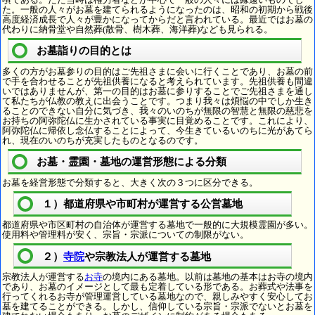
た。一般の人々がお墓を建てられるようになったのは、昭和の初期から戦後
高度経済成長で人々が豊かになってからだと言われている。最近ではお墓の
代わりに納骨堂や自然葬(散骨、樹木葬、海洋葬)なども見られる。
お墓詣りの目的とは
多くの方がお墓参りの目的はご先祖さまに会いに行くことであり、お墓の前
で手を合わせることが先祖供養になると考えられています。先祖供養も間違
いではありませんが、第一の目的はお墓に参りすることでご先祖さまを通し
て私たちが仏教の教えに出会うことです。つまり我々は煩悩の中でしか生き
ることのできない自分に気づき、我々のいのちが無限の智慧と無限の慈悲を
お持ちの阿弥陀仏に生かされている事実に目覚めることです。これにより、
阿弥陀仏に帰依し念仏することによって、今生きているいのちに光があてら
れ、現在のいのちが充実したものとなるのです。
お墓・霊園・墓地の運営形態による分類
お墓を経営形態で分類すると、大きく次の３つに区分できる。
１）都道府県や市町村が運営する公営墓地
都道府県や市区町村の自治体が運営する墓地で一般的に大規模霊園が多い。
使用料や管理料が安く、宗旨・宗派についての制限がない。
２）
寺院
や宗教法人が運営する墓地
宗教法人が運営する
お寺
の境内にある墓地。以前は墓地の基本はお寺の境内
であり、お墓のイメージとして最も定着している形である。お葬式や法事を
行ってくれるお寺が管理運営している墓地なので、親しみやすく安心してお
墓を建てることができる。しかし、信仰している宗旨・宗派でないとお墓を