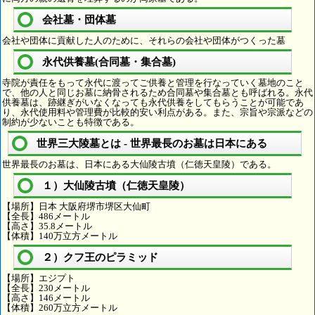
会社墓・団体墓
会社や団体に貢献した人のために、それらの会社や団体がつくった墓
永代供養墓(合同墓・集合墓)
寺院が責任をもって永代に渡ってご供養と管理を行なっていく墓地のこと
で、他の人と同じお墓に納骨されるため合同墓や集合墓とも呼ばれる。永代
供養墓は、跡継ぎがいなくなっても永代供養をしてもらうことが可能であ
り、永代使用料や管理費が比較的安い利点がある。また、宗旨や宗派などの
制約が少ないことも特徴である。
世界三大陵墓とは - 世界最長のお墓は日本にある
世界最長のお墓は、日本にある大仙陵古墳（仁徳天皇陵）である。
１）大仙陵古墳（仁徳天皇陵）
【場所】日本 大阪府堺市堺区大仙町
【全長】486メートル
【高さ】35.8メートル
【体積】140万立方メートル
２）クフ王のピラミッド
【場所】エジプト
【全長】230メートル
【高さ】146メートル
【体積】260万立方メートル