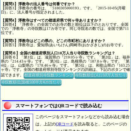
【質問3】淨教寺の法人番号は何番ですか？
【回答3】淨教寺の番号は、「5180305000193」です。「2015-10-05(月曜
日)」に、法人番号が指定されました。
【質問4】淨教寺はすべての都道府県で何ヶ寺ありますか？
【回答4】「淨教寺」の全国でのお寺の数と順位は以下のとおりです。全国
での「淨教寺」の寺院数は17カ寺です。同じ寺院名の数では、全国で第711
位です。
【質問5】淨教寺はどこの県の、どこの市町村にありますか？
【回答5】淨教寺は、愛知県(あいちけん)岡崎市(おかざきし)のお寺です。
【質問６】全国の都道府県別人口10万人当り寺院数ランキングは？
【回答６】「第1位」は、滋賀県の『219.05ヶ寺』です。「第2位」は、福井
県の『214.43ヶ寺』です。「第3位」は、島根県の『187.8ヶ寺』です。「第
4位」は、山梨県の『178.46ヶ寺』です。「第5位」は、和歌山県の『163.25
ヶ寺』です。全国の都道府県別寺院ランキングの詳細は、下記のボタンで確
認できます。
都道府県別寺院数ランキング
寺院数順位(人口10万人当たり)
寺院数順位(面積100平方Km当たり)
スマートフォンではQRコードで読み込む
このページをスマートフォンなどから読み込む場合
は、上記の
QRコード
を読み取ると、このページの