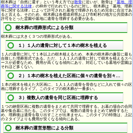
樹木葬は「自然に還す」という考え方では
散骨
に近いが、散骨は「
墓地、埋
葬等に関する法律
」の枠外で行われているのに対し、樹木葬は「墓地、埋葬
等に関する法律」によって許可された墓地で埋葬されるため完全に合法であ
ると言える。そのため、樹木葬は各都道府県および市町村の地方公共団体の
許可をとった霊園や墓地に遺骨を埋葬する必要がある。
樹木葬の埋葬形式による分類
樹木葬には大きく３つの埋葬形式がある。
１）１人の遺骨に対して１本の樹木を植える
１人の遺骨に対して１本以上の樹木植えるため、本来の樹木葬の趣旨に最も
合致した埋葬形式である。ただ、１人１人の遺骨に対して樹木を植えるスペ
ースが必要なため、費用が高くなる傾向にあり、対応している墓地や霊園は
それほど多くない。
２）１本の樹木を植えた区画に個々の遺骨を別々に埋葬
１本の樹木を植えた大区画に、１人１人の遺骨を骨壺などに入れて個々の区
画に埋葬するタイプ。このタイプの樹木葬が一番多い。
３）複数人の遺骨を同じ区画に埋葬する
１つの納骨区画に複数の遺骨をまとめて共同で埋葬する。お墓の場合の合同
墓や集合墓に当たる。このタイプでは、複数の遺骨をまとめて納骨するた
め、埋葬後は遺骨を取り出すことが出来ません。このタイプの特徴は、上記
の２タイプよりも費用が安くなる傾向にある。
樹木葬の運営形態による分類