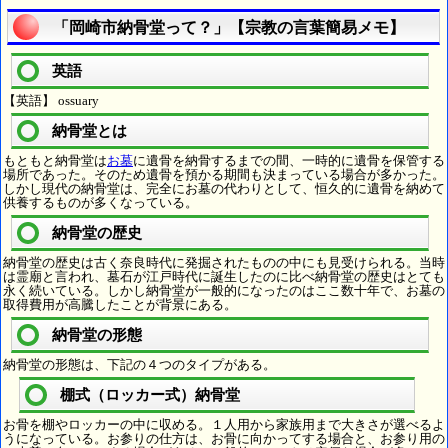
「岡崎市納骨堂って？」【宗教の言葉簡易メモ】
英語
【英語】 ossuary
納骨堂とは
もともと納骨堂は
お墓
に遺骨を納骨するまでの間、一時的に遺骨を保管する
場所であった。そのため遺骨を預かる期間も決まっている場合が多かった。
しかし現代の納骨堂は、完全にお墓の代わりとして、恒久的に遺骨を納めて
供養するものが多くなっている。
納骨堂の歴史
納骨堂の歴史は古く奈良時代に発掘されたものの中にも見受けられる。当時
は霊廟と言われ、墓石が江戸時代に誕生したのに比べ納骨堂の歴史はとても
永く続いている。しかし納骨堂が一般的になったのはここ数十年で、お墓の
取得費用が高騰したことが背景にある。
納骨堂の形態
納骨堂の形態は、下記の４つのタイプがある。
棚式（ロッカー式）納骨堂
お骨を棚やロッカーの中に収める。１人用から家族用まで大きさが選べるよ
うになっている。お参りの仕方は、お骨に向かってする場合と、お参り用の