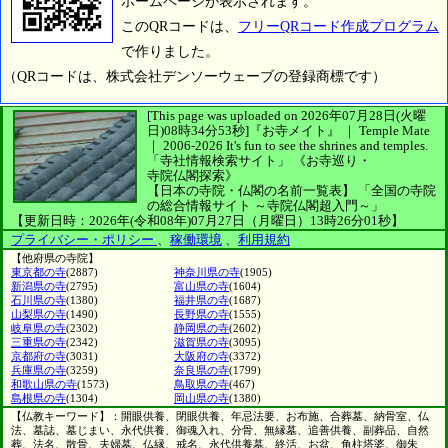
ホームページが表示されます。
このQRコードは、
フリーQRコード作成プログラム
で作りました。
（QRコードは、株式会社デンソーウェーブの登録商標です）
[This page was uploaded on 2026年07月28日(火曜
日)08時34分53秒]
『お寺メイト』 ｜ Temple Mate
｜
2006-2026
It's fun to see
the shrines and temples.
「寺社情報検索サイト」
《お寺巡り・
寺院仏閣探索》
【日本の寺院・仏閣の名前一覧表】
「全国の寺院
の総合情報サイト ～寺院仏閣超入門～」
【更新日時：2026年(令和08年)07月27日（月曜日）13時26分01秒】
プライバシー・ポリシー
、
稼働環境
、
利用規約
【他府県の寺院】
東京都の寺
(2887)
神奈川県の寺
(1905)
新潟県の寺
(2795)
富山県の寺
(1604)
石川県の寺
(1380)
福井県の寺
(1687)
山梨県の寺
(1490)
長野県の寺
(1555)
岐阜県の寺
(2302)
静岡県の寺
(2602)
三重県の寺
(2342)
滋賀県の寺
(3095)
京都府の寺
(3031)
大阪府の寺
(3372)
兵庫県の寺
(3259)
奈良県の寺
(1799)
和歌山県の寺
(1573)
鳥取県の寺
(467)
島根県の寺
(1304)
岡山県の寺
(1380)
【仏教キーワード】：開眼供養、閉眼供養、年忌法要、お布施、合葬墓、納骨室、仏
法、墓誌、墓じまい、永代供養、御魂入れ、分骨、無縁墓、追善供養、副葬品、自然
葬、法名、散骨、夫婦墓、仏縁、戒名、永代供養墓、終活、お盆、角柱塔婆、御朱