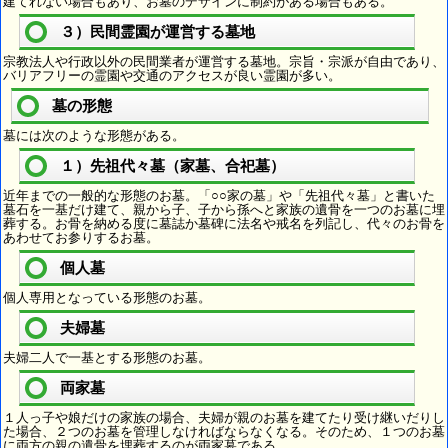
建てれない場合もあり、お墓のデザインに制約がある場合もある。
３）民間霊園が運営する墓地
宗教法人や行政以外の民間業者が運営する墓地。宗旨・宗派が自由であり、
バリアフリーの霊園や交通のアクセスが良い霊園が多い。
墓の形態
墓には次のような形態がある。
１）先祖代々墓（家墓、合祀墓）
近年までの一般的な形態のお墓。「○○家の墓」や「先祖代々墓」と書いた
墓石を一基だけ建て、親から子、子から孫へと家族の遺骨を一つのお墓に埋
葬する。お骨を納める度に墓誌か墓碑に法名や戒名を列記し、代々のお骨を
あわせてお参りするお墓。
個人墓
個人専用となっている形態のお墓。
夫婦墓
夫婦二人で一基とする形態のお墓。
両家墓
１人っ子や娘だけの家族の場合、夫婦が親のお墓を建てたり受け継いだりし
た場合、２つのお墓を管理しなければならなくなる。そのため、１つのお墓
に両方の親の遺骨を埋葬するのが両家墓である。