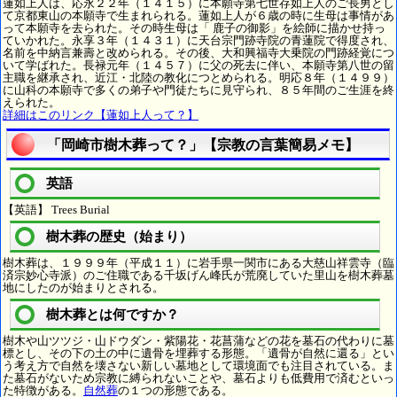
蓮如上人は、応永２２年（１４１５）に本願寺第七世存如上人のご長男とし
て京都東山の本願寺で生まれられる。蓮如上人が６歳の時に生母は事情があ
って本願寺を去られた。その時生母は「 鹿子の御影」を絵師に描かせ持っ
ていかれた。永享３年（１４３１）に天台宗門跡寺院の青蓮院で得度され、
名前を中納言兼壽と改められる。その後、大和興福寺大乗院の門跡経覚につ
いて学ばれた。長禄元年（１４５７）に父の死去に伴い、本願寺第八世の留
主職を継承され、近江・北陸の教化につとめられる。明応８年（１４９９）
に山科の本願寺で多くの弟子や門徒たちに見守られ、８５年間のご生涯を終
えられた。
詳細はこのリンク【蓮如上人って？】
「岡崎市樹木葬って？」【宗教の言葉簡易メモ】
英語
【英語】 Trees Burial
樹木葬の歴史（始まり）
樹木葬は、１９９９年（平成１１）に岩手県一関市にある大慈山祥雲寺（臨
済宗妙心寺派）のご住職である千坂げん峰氏が荒廃していた里山を樹木葬墓
地にしたのが始まりとされる。
樹木葬とは何ですか？
樹木や山ツツジ・山ドウダン・紫陽花・花菖蒲などの花を墓石の代わりに墓
標とし、その下の土の中に遺骨を埋葬する形態。「遺骨が自然に還る」とい
う考え方で自然を壊さない新しい墓地として環境面でも注目されている。ま
た墓石がないため宗教に縛られないことや、墓石よりも低費用で済むといっ
た特徴がある。
自然葬
の１つの形態である。