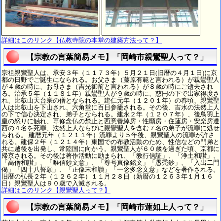
詳細はこのリンク【仏教寺院の本堂の建築方法って？】
【宗教の言葉簡易メモ】「岡崎市親鸞聖人って？」
宗祖親鸞聖人は、承安３年（１１７３年）５月２１日(旧暦の４月１日)に京
都の日野でご誕生になられる。お父さま（藤原有範と言われる）が親鸞聖人
が４歳の時に、お母さま（吉光御前と言われる）が８歳の時にご逝去され
る。治承５年（１１８１年）親鸞聖人が９歳の時に、慈円の下で出家得度さ
れ、比叡山天台宗の僧となられる。建仁元年（１２０１年）の春頃、親鸞聖
人は比叡山を下山され、六角堂に百日参籠される。その後、吉水の法然上人
の下で信心決定され、弟子となられる。建永２年（１２０７年）、後鳥羽上
皇の怒りに触れ、専修念仏の禁止と西意善綽房・性願房・住蓮房・安楽房遵
西の４名を死罪、法然上人ならびに親鸞聖人を含む７名の弟子が流罪に処せ
られる。 建暦元年（１２１１年）流罪より５年後、親鸞聖人の流罪が許さ
れる。建保２年（１２１４年）東国での布教活動のため、性信などの門弟と
共に越後を出発し、常陸国に向かう。親鸞聖人が６０歳を過ぎた頃、京都に
帰京される。その後は著作活動に励まられ、「教行信証」、「浄土和讃」、
「高僧和讃」、「唯信鈔文意」、「尊号真像銘文」「愚禿鈔」、「入出二門
偈」「四十八誓願」、「正像末和讃」「一念多念文意」などを著作される。
旧暦の弘長２年（１２６２年）１１月２８日（新暦の１２６３年１月１６
日）親鸞聖人は９０歳で入滅される。
詳細はこのリンク【親鸞聖人って？】
【宗教の言葉簡易メモ】「岡崎市蓮如上人って？」