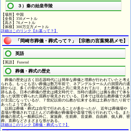
３）秦の始皇帝陵
【場所】中国
【全長】350メートル
【高さ】76メートル
【体積】300万立方メートル
詳細はこのリンク【お墓って？】
「岡崎市葬儀・葬式って？」【宗教の言葉簡易メモ】
英語
【英語】 Funeral
葬儀・葬式の歴史
葬儀の歴史は古く旧石器時代には簡単な葬儀と埋葬が行われていたと考え
られる。もっとも古い葬儀は数万年前で、ネアンデルタール人の洞窟内の遺
跡からは、多くの骨の化石が副葬品と共に発見されており、また葬儀らしき
跡もある。日本の葬儀の歴史は縄文時代で、当時の遺跡には腕を曲げて体を
負った状態で葬られた屈葬が発見されている。日本では現在仏教葬儀で火葬
が主流になっているが、７世紀以前の仏教が伝来する前は土葬が当たり前で
あったようである。
以前は葬儀・葬式は自宅で行われることが多かったが、 近年は葬儀場や
斎場が整備されてほとんどの葬儀が葬儀場や斎場で執り行われている。また
葬儀の形式も一般葬以外に、家族葬、生前葬、音楽葬、自由葬、個人葬、密
葬、直葬などさまざまな形がある。
詳細はこのリンク【葬儀・葬式って？】