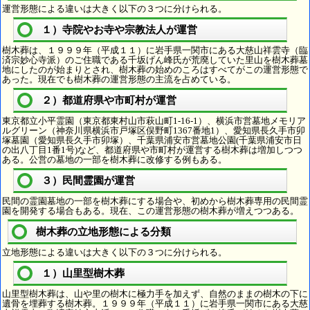
運営形態による違いは大きく以下の３つに分けられる。
１）寺院やお寺や宗教法人が運営
樹木葬は、１９９９年（平成１１）に岩手県一関市にある大慈山祥雲寺（臨
済宗妙心寺派）のご住職である千坂げん峰氏が荒廃していた里山を樹木葬墓
地にしたのが始まりとされ、樹木葬の始めのころはすべてがこの運営形態で
あった。現在でも樹木葬の運営形態の主流を占めている。
２）都道府県や市町村が運営
東京都立小平霊園（東京都東村山市萩山町1-16-1）、横浜市営墓地メモリア
ルグリーン（神奈川県横浜市戸塚区俣野町1367番地1）、愛知県長久手市卯
塚墓園（愛知県長久手市卯塚）、千葉県浦安市営墓地公園(千葉県浦安市日
の出八丁目1番1号)など、都道府県や市町村が運営する樹木葬は増加しつつ
ある。公営の墓地の一部を樹木葬に改修する例もある。
３）民間霊園が運営
民間の霊園墓地の一部を樹木葬にする場合や、初めから樹木葬専用の民間霊
園を開発する場合もある。現在、この運営形態の樹木葬が増えつつある。
樹木葬の立地形態による分類
立地形態による違いは大きく以下の３つに分けられる。
１）山里型樹木葬
山里型樹木葬は、山や里の樹木に極力手を加えず、自然のままの樹木の下に
遺骨を埋葬する樹木葬。１９９９年（平成１１）に岩手県一関市にある大慈