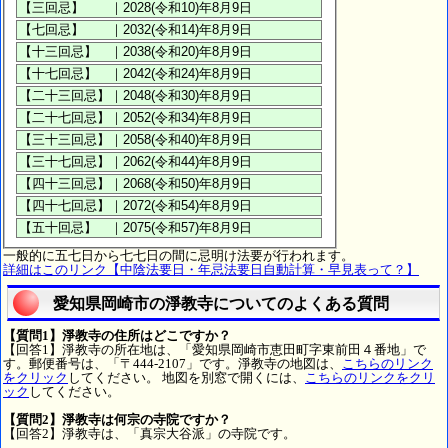
一般的に五七日から七七日の間に忌明け法要が行われます。
詳細はこのリンク【中陰法要日・年忌法要日自動計算・早見表って？】
愛知県岡崎市の淨教寺についてのよくある質問
【質問1】淨教寺の住所はどこですか？
【回答1】淨教寺の所在地は、「愛知県岡崎市恵田町字東前田４番地」で
す。郵便番号は、「〒444-2107」です。淨教寺の地図は、
こちらのリンク
をクリック
してください。 地図を別窓で開くには、
こちらのリンクをクリ
ック
してください。
【質問2】淨教寺は何宗の寺院ですか？
【回答2】淨教寺は、「真宗大谷派」の寺院です。