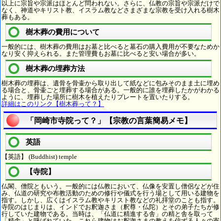
以上に宗旨や宗派はほとんど問われない。さらに、仏教の宗旨や宗派だけで
なく、神道やキリスト教、イスラム教などさまざまな宗教を受け入れる樹木
葬もある。
樹木葬の費用について
一般的には、樹木葬の費用はお墓と比べると墓石の購入費用が不要なためか
なり安く抑えられる。また管理費もお墓に比べると安い場合が多い。
樹木葬の埋葬方法
樹木葬の埋葬は、遺骨を骨壷から取り出して紙などに包みそのまま土に埋め
る場合と、骨壷ごと埋葬する場合がある。一般的に誰を埋葬したかがわかる
ように、埋葬した場所に樹木を植えたりプレートを置いたりする。
詳細はこのリンク【樹木葬って？】
「岡崎市寺院って？」【宗教の言葉簡易メモ】
英語
【英語】 (Buddhist) temple
【寺院】
仏閣、僧院ともいう。一般的には仏教において、仏像を安置し僧侶などが住
み、仏道の研究や布教活動のための修行や儀式を行う場として用いる建物を
指す。しかし、広くはイスラム教やキリスト教などの礼拝堂のことも指す。
寺院のはじまりは、インドでお釈迦さま（釈尊・仏陀）とその弟子たちが修
行していた建物である。当時は、「仏道に精進する舎」の精と舎を取って
「精舎」と呼ばれていた。これら建物はお釈迦さまの教えを信ずる人々の寄