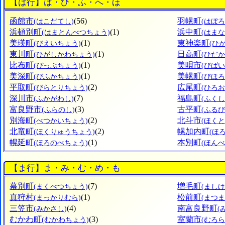
【は行】は・ひ・ふ・へ・ほ
函館市
(56)
羽幌町
(はこだてし)
(はぼ
浜頓別町
(1)
浜中町
(はまとんべつちょう)
(はま
美瑛町
(1)
東神楽町
(びえいちょう)
(ひ
東川町
(1)
日高町
(ひがしかわちょう)
(ひだ
比布町
(1)
美唄市
(ぴっぷちょう)
(びばい
美深町
(1)
美幌町
(びふかちょう)
(びほ
平取町
(2)
広尾町
(びらとりちょう)
(ひろ
深川市
(7)
福島町
(ふかがわし)
(ふく
富良野市
(3)
古平町
(ふらのし)
(ふる
別海町
(2)
北斗市
(べつかいちょう)
(ほくと
北竜町
(2)
幌加内町
(ほくりゅうちょう)
(ほ
幌延町
(1)
本別町
(ほろのべちょう)
(ほん
【ま行】ま・み・む・め・も
幕別町
(7)
増毛町
(まくべつちょう)
(まし
真狩村
(1)
松前町
(まっかりむら)
(まつ
三笠市
(4)
南富良野町
(みかさし)
(
むかわ町
(3)
室蘭市
(むかわちょう)
(むろら