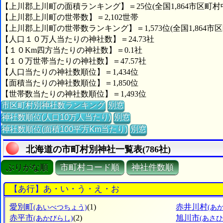
【上川郡上川町の面積ランキング】＝25位(全国1,864市区町村
【上川郡上川町の世帯数】＝2,102世帯
【上川郡上川町の世帯数ランキング】＝1,573位(全国1,864市区
【人口１０万人当たりの神社数】＝24.73社
【１０Km四方当たりの神社数】＝0.1社
【１０万世帯当たりの神社数】＝47.57社
【人口当たりの神社数順位】＝1,434位
【面積当たりの神社数順位】＝1,850位
【世帯数当たりの神社数順位】＝1,493位
市区町村別神社数ランキング
別窓
神社数順位(人口10万人当たり)
別窓
神社数順位(面積100平方Km当たり)
別窓
北海道の市町村別神社一覧表(786社)
ぶりがな順
市町村コード順
神社件数順
【あ行】あ・い・う・え・お
愛別町
(1)
赤井川村
(あいべつちょう)
(あ
赤平市
(2)
旭川市
(あかびらし)
(あさ