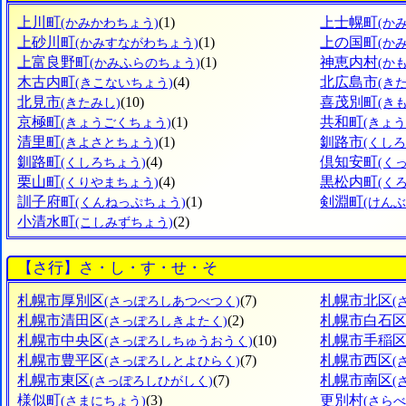
上川町
(1)
上士幌町
(かみかわちょう)
(か
上砂川町
(1)
上の国町
(かみすながわちょう)
(か
上富良野町
(1)
神恵内村
(かみふらのちょう)
(か
木古内町
(4)
北広島市
(きこないちょう)
(き
北見市
(10)
喜茂別町
(きたみし)
(き
京極町
(1)
共和町
(きょうごくちょう)
(きょ
清里町
(1)
釧路市
(きよさとちょう)
(くしろ
釧路町
(4)
倶知安町
(くしろちょう)
(く
栗山町
(4)
黒松内町
(くりやまちょう)
(く
訓子府町
(1)
剣淵町
(くんねっぷちょう)
(けん
小清水町
(2)
(こしみずちょう)
【さ行】さ・し・す・せ・そ
札幌市厚別区
(7)
札幌市北区
(さっぽろしあつべつく)
(
札幌市清田区
(2)
札幌市白石
(さっぽろしきよたく)
札幌市中央区
(10)
札幌市手稲
(さっぽろしちゅうおうく)
札幌市豊平区
(7)
札幌市西区
(さっぽろしとよひらく)
(
札幌市東区
(7)
札幌市南区
(さっぽろしひがしく)
(
様似町
(3)
更別村
(さまにちょう)
(さら