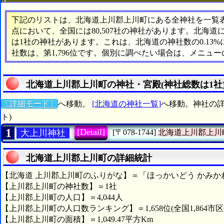
下記のリストは、北海道上川郡上川町にある全神社を一覧表形
点において、全国には80,507社の神社があります。北海道
は1社の神社があります。これは、北海道の神社数の0.13
社数は、第1,796位です。個別に調べたい場合は、メニュ
北海道上川郡上川町の神社・宮殿(神社総数は1社
〔詳細モード〕
へ移動。
[北海道の神社一覧]
へ移動。神社の詳
ト)
1
[Detail]
大上川神社
[〒078-1744]
北海道上川郡上川
北海道上川郡上川町の詳細統計
【北海道 上川郡上川町のふりがな】＝「ほっかいどう かみか
【上川郡上川町の神社数】＝1社
【上川郡上川町の人口】＝4,044人
【上川郡上川町の人口数ランキング】＝1,658位(全国1,864市区
【上川郡上川町の面積】＝1,049.47平方Km