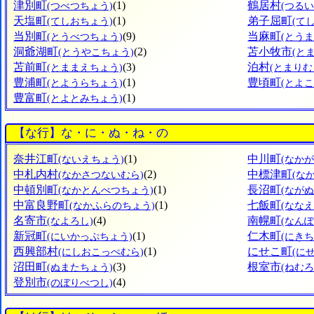
津別町
(1)
鶴居村
(つべつちょう)
(つるい
天塩町
(1)
弟子屈町
(てしおちょう)
(て
当別町
(9)
当麻町
(とうべつちょう)
(とう
洞爺湖町
(2)
苫小牧市
(とうやこちょう)
(と
苫前町
(3)
泊村
(とままえちょう)
(とまりむ
豊浦町
(1)
豊頃町
(とようらちょう)
(とよ
豊富町
(1)
(とよとみちょう)
【な行】な・に・ぬ・ね・の
奈井江町
(1)
中川町
(ないえちょう)
(なか
中札内村
(2)
中標津町
(なかさつないむら)
(な
中頓別町
(1)
長沼町
(なかとんべつちょう)
(なが
中富良野町
(1)
七飯町
(なかふらのちょう)
(なな
名寄市
(4)
南幌町
(なよろし)
(なん
新冠町
(1)
仁木町
(にいかっぷちょう)
(にきち
西興部村
(1)
にせこ町
(にしおこっぺむら)
(に
沼田町
(3)
根室市
(ぬまたちょう)
(ねむろ
登別市
(4)
(のぼりべつし)