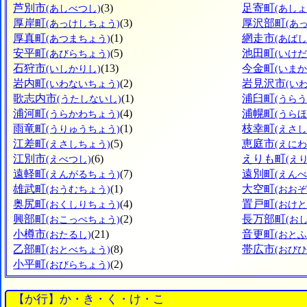
芦別市
(3)
足寄町
(あしべつし)
(あし
厚岸町
(3)
厚沢部町
(あっけしちょう)
(あ
厚真町
(1)
網走市
(あつまちょう)
(あばし
安平町
(5)
池田町
(あびらちょう)
(いけ
石狩市
(13)
今金町
(いしかりし)
(いま
岩内町
(2)
岩見沢市
(いわないちょう)
(い
歌志内市
(1)
浦臼町
(うたしないし)
(うら
浦河町
(4)
浦幌町
(うらかわちょう)
(うら
雨竜町
(1)
枝幸町
(うりゅうちょう)
(えさ
江差町
(5)
恵庭市
(えさしちょう)
(えにわ
江別市
(6)
えりも町
(えべつし)
(え
遠軽町
(7)
遠別町
(えんがるちょう)
(えん
雄武町
(1)
大空町
(おうむちょう)
(おお
奥尻町
(4)
置戸町
(おくしりちょう)
(おけ
興部町
(2)
長万部町
(おこっぺちょう)
(お
小樽市
(21)
音更町
(おたるし)
(おと
乙部町
(8)
帯広市
(おとべちょう)
(おびひ
小平町
(2)
(おびらちょう)
【か行】か・き・く・け・こ