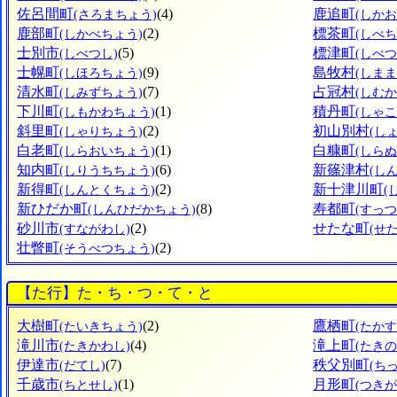
佐呂間町
(4)
鹿追町
(さろまちょう)
(しか
鹿部町
(2)
標茶町
(しかべちょう)
(しべ
士別市
(5)
標津町
(しべつし)
(しべ
士幌町
(9)
島牧村
(しほろちょう)
(しま
清水町
(7)
占冠村
(しみずちょう)
(しむ
下川町
(1)
積丹町
(しもかわちょう)
(しゃ
斜里町
(2)
初山別村
(しゃりちょう)
(し
白老町
(1)
白糠町
(しらおいちょう)
(しら
知内町
(6)
新篠津村
(しりうちちょう)
(し
新得町
(2)
新十津川町
(しんとくちょう)
(
新ひだか町
(8)
寿都町
(しんひだかちょう)
(すっ
砂川市
(2)
せたな町
(すながわし)
(せ
壮瞥町
(2)
(そうべつちょう)
【た行】た・ち・つ・て・と
大樹町
(2)
鷹栖町
(たいきちょう)
(たか
滝川市
(4)
滝上町
(たきかわし)
(たき
伊達市
(7)
秩父別町
(だてし)
(ち
千歳市
(1)
月形町
(ちとせし)
(つき