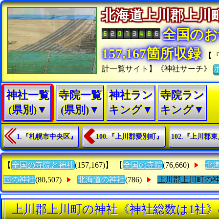
北海道上川郡上
全国のお
157,167箇所収録
【
計一覧サイト】《神社サーチ》
神社一覧
寺院一覧
神社ラン
寺院ラン
(県別)▼
(県別)▼
キング▼
キング▼
1.『札幌市中央区』
100.『上川郡愛別町』
102.『上川郡
【
全国の寺院と神社
(157,167)】 【
全国の寺院
(76,660)
北
国の神社
(80,507)
北海道の神社
(786)
上川郡上川町の
上川郡上川町の神社《神社総数は1社