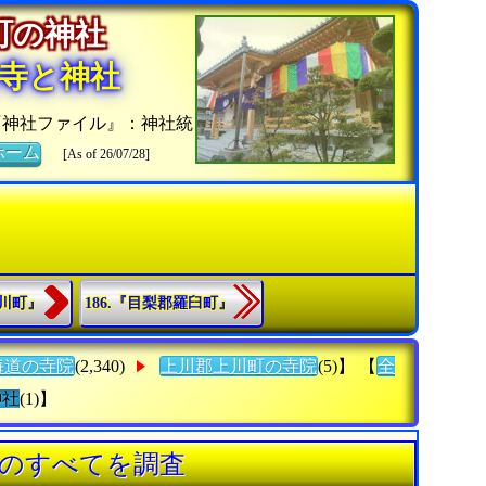
川町の神社
寺と神社
『神社ファイル』：神社統
ホーム
[As of 26/07/28]
東川町』
186.『目梨郡羅臼町』
海道の寺院
(2,340)
上川郡上川町の寺院
(5)】 【
全
神社
(1)】
》のすべてを調査