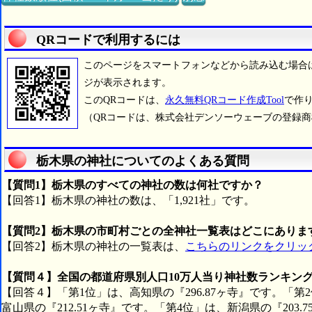
QRコードで利用するには
このページをスマートフォンなどから読み込む場合
ジが表示されます。
このQRコードは、
永久無料QRコード作成Tool
で作
（QRコードは、株式会社デンソーウェーブの登録
栃木県の神社についてのよくある質問
【質問1】栃木県のすべての神社の数は何社ですか？
【回答1】栃木県の神社の数は、「1,921社」です。
【質問2】栃木県の市町村ごとの全神社一覧表はどこにありま
【回答2】栃木県の神社の一覧表は、
こちらのリンクをクリッ
【質問４】全国の都道府県別人口10万人当り神社数ランキン
【回答４】「第1位」は、高知県の『296.87ヶ寺』です。「第
富山県の『212.51ヶ寺』です。「第4位」は、新潟県の『203.