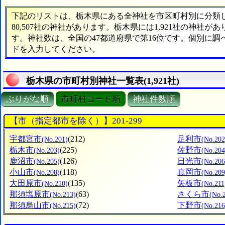
下記のリストは、栃木県にある全神社を市区町村別に分類した
80,507社の神社があります。栃木県には1,921社の神社が
す。神社数は、全国の47都道府県で第16位です。個別に
ドを入力してください。
栃木県の市町村別神社一覧表(1,921社)
ぶりがな順
市町村コード順
神社件数順
【市（指定都市を除く）】201-299
宇都宮市
(212)
足利市
(No.201)
(No.202
栃木市
(225)
佐野市
(No.203)
(No.204
鹿沼市
(126)
日光市
(No.205)
(No.206
小山市
(118)
真岡市
(No.208)
(No.209
大田原市
(135)
矢板市
(No.210)
(No.211
那須塩原市
(63)
さくら市
(No.213)
(No.
那須烏山市
(72)
下野市
(No.215)
(No.216