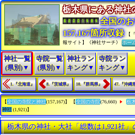
栃木県にある神
全国のお
157,167箇所収録
【
報サイト】《神社サーチ》
ホー
神社一覧
寺院一覧
神社ラン
寺院ラン
(県別)▼
(県別)▼
キング▼
キング▼
1.『北海道』
8.『茨城県』
10.『群馬県』
47.『沖縄
【
全国の寺院と神社
(157,167)】 【
全国の寺院
(76,660)
栃
神社
(1,921)】
栃木県の神社・大社「総数は1,921社