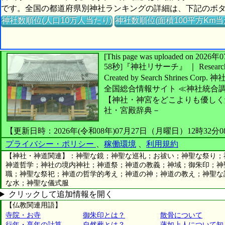
です。全国の都道府県別神社ランキングの詳細は、下記のボ
神社数順位(人口10万人当たり)
神社数順位(面積100平方Km当
[This page was uploaded on 2
58秒]
『神社リサーチ』 ｜ Research 
Created by
Search Shrines Corp.
神
全国総合情報サイト
≪神社統合
【神社・神宮をどこよりも優しく
社・宮殿辞典－
【更新日時：2026年(令和08年)07月27日（月曜日）12時32分
プライバシー・ポリシー
、
稼働環境
、
利用規約
【神社・神道関連】：神聖な鏡；神聖な巡礼；お祓い；神聖な祭り；
神道哲学；神社の境内神社；神道祭；神道の教義；神域；御朱印；神
職；神聖な祭祀；神道の哲学的考え；神道の神；神道の教え；神聖な
な水；神聖な儀式服
クリックして追加情報を開く
【仏教関連用語】
寺院・お寺
御朱印とは？
散骨について
行年・享年の計算
自然葬とは？
蓮如上人について知