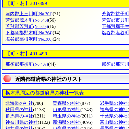
【町・村】301-399
河内郡上三川町
(31)
芳賀郡益子
(No.301)
芳賀郡茂木町
(56)
芳賀郡市貝
(No.343)
芳賀郡芳賀町
(16)
下都賀郡壬
(No.345)
下都賀郡野木町
(14)
塩谷郡塩谷
(No.364)
塩谷郡高根沢町
(24)
(No.386)
【町・村】401-499
那須郡那須町
(44)
那須郡那珂
(No.407)
近隣都道府県の神社のリスト
栃木県周辺の都道府県の神社一覧表
北海道の神社
(786)
青森県の神社
(877)
岩手県の神社
秋田県の神社
(1138)
山形県の神社
(1743)
福島県の神社
群馬県の神社
(1211)
埼玉県の神社
(2011)
千葉県の神社
神奈川県の神社
(1122)
新潟県の神社
(4695)
富山県の神社
福井県の神社
(1708)
山梨県の神社
(1275)
長野県の神社