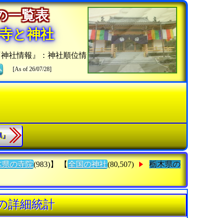
社の一覧表
寺と神社
『神社情報』：神社順位情
ム
[As of 26/07/28]
県』
木県の寺院
(983)】 【
全国の神社
(80,507)
栃木県の
」の詳細統計