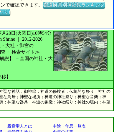
タンで確認できます。
都道府県別神社数ランキング
たり)
026年07月28日(火曜日)10時54分
Shrine
｜
2012-2026
社・大社・御宮の
調査・
検索サイト≫
解説】
－全国の神社・大
08秒】
神聖な神話；御神籤；神道の修験者；伝統的な祭り；神社の
聖な鳥居；神聖な場所；神道の神社祭り；神聖な音楽；神
詩；神聖な器具；神道の象徴；神社祭り；神社の境内；神聖
親鸞聖人とは
中陰・年忌一覧表
る
納骨堂を学ぶ
今年の法事