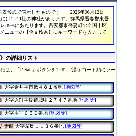
形式で表示したものです。「2026年06月12日」
県には1,211社の神社があります。群馬県吾妻郡東吾
2.39%にあたります。吾妻郡東吾妻町の全国市区
、メニューの【全文検索】にキーワードを入力して
社》の詳細リスト
細は、「Detail」ボタンを押す。(漢字コード順にソー
町
大字金井字市敷４８１番地
[地図等]
町
大字原町字稲荷城甲２７４７番地
[地図等]
町
大字本宿６５６番地
[地図等]
吾妻町
大字箱島１１３６番地
[地図等]