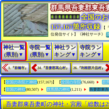
群馬県吾妻郡東
全国のお
157,167箇所収録
【
位発信サイト】《神社サーチ》
神社一覧
寺院一覧
神社ラン
寺院ラン
(県別)▼
(県別)▼
キング▼
キング▼
1.『前橋市』
24.『吾妻郡高山村』
26.『利根郡片品村』
【
全国の寺院と神社
(157,167)】 【
全国の寺院
(76,660)
群
【
全国の神社
(80,507)
群馬県の神社
(1,211)
吾妻郡東吾
吾妻郡東吾妻町の神社・宮殿「総数は2