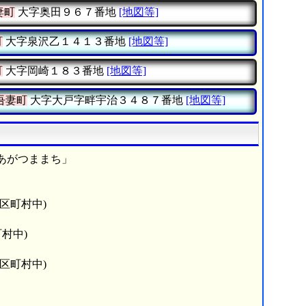
妻町
大字奥田９６７番地
[地図等]
町
大字泉沢乙１４１３番地
[地図等]
町
大字岡崎１８３番地
[地図等]
吾妻町
大字大戸字畔宇治３４８７番地
[地図等]
あがつままち」
市区町村中)
村中)
市区町村中)