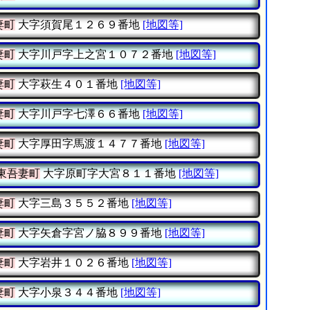
妻町
大字須賀尾１２６９番地
[地図等]
妻町
大字川戸字上之宮１０７２番地
[地図等]
妻町
大字萩生４０１番地
[地図等]
妻町
大字川戸字七澤６６番地
[地図等]
妻町
大字厚田字馬渡１４７７番地
[地図等]
東吾妻町
大字原町字大宮８１１番地
[地図等]
妻町
大字三島３５５２番地
[地図等]
妻町
大字矢倉字宮ノ脇８９９番地
[地図等]
妻町
大字岩井１０２６番地
[地図等]
妻町
大字小泉３４４番地
[地図等]