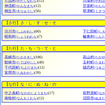
片品村
(12)
川場村
(かたしなむら)
(かわば
神流町
(12)
甘楽町
(かんなまち)
(かんら
桐生市
(56)
草津町
(きりゅうし)
(くさつ
【さ行】さ・し・す・せ・そ
渋川市
(60)
下仁田町
(しぶかわし)
(し
昭和村
(7)
榛東村
(しょうわむら)
(しん
【た行】た・ち・つ・て・と
高崎市
(186)
高山村
(たかさきし)
(たか
館林市
(40)
玉村町
(たてばやしし)
(たま
千代田町
(12)
嬬恋村
(ちよだまち)
(つま
富岡市
(39)
(とみおかし)
【な行】な・に・ぬ・ね・の
中之条町
(17)
長野原町
(なかのじようまち)
(な
南牧村
(12)
沼田市
(なんもくむら)
(ぬまた