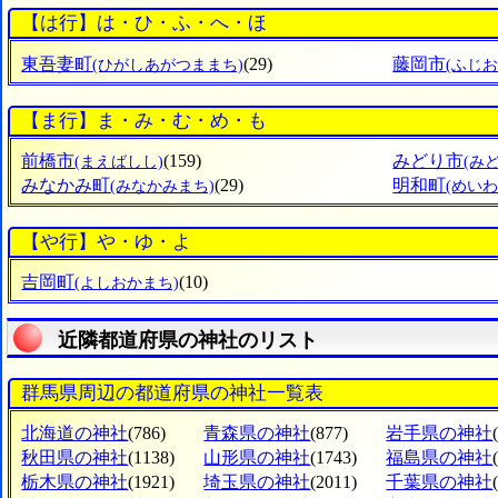
【は行】は・ひ・ふ・へ・ほ
東吾妻町
(29)
藤岡市
(ひがしあがつままち)
(ふじお
【ま行】ま・み・む・め・も
前橋市
(159)
みどり市
(まえばしし)
(み
みなかみ町
(29)
明和町
(みなかみまち)
(めいわ
【や行】や・ゆ・よ
吉岡町
(10)
(よしおかまち)
近隣都道府県の神社のリスト
群馬県周辺の都道府県の神社一覧表
北海道の神社
(786)
青森県の神社
(877)
岩手県の神社
秋田県の神社
(1138)
山形県の神社
(1743)
福島県の神社
栃木県の神社
(1921)
埼玉県の神社
(2011)
千葉県の神社