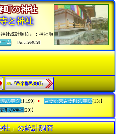
吾妻町の神社
寺と神社
『神社統計順位』：神社順
ホーム
[As of 26/07/28]
35.『邑楽郡邑楽町』
馬県の寺院
(1,199)
吾妻郡東吾妻町の寺院
(13)】
妻町の神社
(29)】
9社」の統計調査