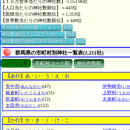
【１０万世帯当たりの神社数】＝553.96社
【人口当たりの神社数順位】＝443位
【面積当たりの神社数順位】＝1,353位
【世帯数当たりの神社数順位】＝449位
市区町村別神社数ランキング
別窓
神社数順位(人口10万人当たり)
別窓
神社数順位(面積100平方Km当たり)
別窓
群馬県の市町村別神社一覧表(1,211社)
ぶりがな順
市町村コード順
神社件数順
【あ行】あ・い・う・え・お
安中市
(47)
伊勢崎市
(あんなかし)
(い
板倉町
(31)
上野村
(いたくらまち)
(うえの
邑楽町
(12)
大泉町
(おうらまち)
(おお
太田市
(122)
(おおたし)
【か行】か・き・く・け・こ