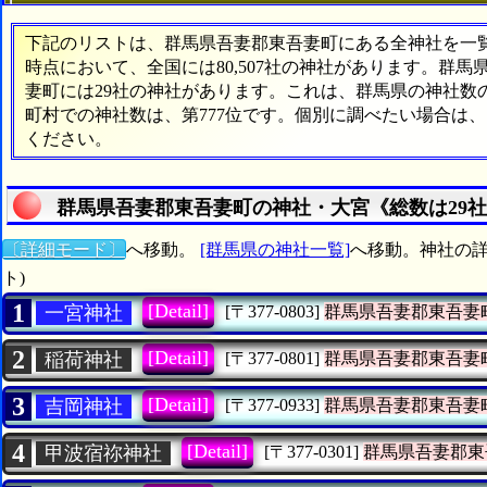
下記のリストは、群馬県吾妻郡東吾妻町にある全神社を一覧表
時点において、全国には80,507社の神社があります。群馬
妻町には29社の神社があります。これは、群馬県の神社数の
町村での神社数は、第777位です。個別に調べたい場合は
ください。
群馬県吾妻郡東吾妻町の神社・大宮《総数は29
〔詳細モード〕
へ移動。
[群馬県の神社一覧]
へ移動。神社の詳
ト)
1
[Detail]
一宮神社
[〒377-0803]
群馬県吾妻郡東吾妻
2
[Detail]
稲荷神社
[〒377-0801]
群馬県吾妻郡東吾妻
3
[Detail]
吉岡神社
[〒377-0933]
群馬県吾妻郡東吾妻
4
[Detail]
甲波宿祢神社
[〒377-0301]
群馬県吾妻郡東