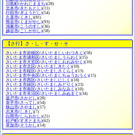
川島町
(かわじままち)
(28)
北本市
(きたもとし)
(11)
行田市
(ぎようだし)
(54)
久喜市
(くきし)
(81)
熊谷市
(くまがやし)
(93)
鴻巣市
(こうのすし)
(36)
越谷市
(こしがやし)
(58)
【さ行】さ・し・す・せ・そ
さいたま市岩槻区
(さいたましいわつきく)
(58)
さいたま市浦和区
(さいたましうらわく)
(15)
さいたま市大宮区
(さいたましおおみやく)
(10)
さいたま市北区
(さいたましきたく)
(10)
さいたま市桜区
(さいたましさくらく)
(13)
さいたま市中央区
(さいたましちゅうおうく)
(15)
さいたま市西区
(さいたましにしく)
(18)
さいたま市緑区
(さいたましみどりく)
(23)
さいたま市南区
(さいたましみなみく)
(10)
さいたま市見沼区
(さいたましみぬまく)
(34)
坂戸市
(さかどし)
(28)
幸手市
(さってし)
(54)
狭山市
(さやまし)
(17)
志木市
(しきし)
(7)
白岡市
(しらおかし)
(21)
杉戸町
(すぎとまち)
(62)
草加市
(そうかし)
(14)