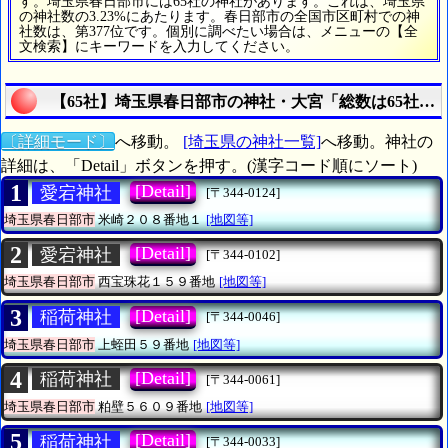
す。埼玉県春日部市には65社の神社があります。これは、埼玉県
の神社数の3.23%にあたります。春日部市の全国市区町村での神
社数は、第377位です。個別に調べたい場合は、メニューの【全
文検索】にキーワードを入力してください。
【65社】埼玉県春日部市の神社・大宮「総数は65社」
〔詳細モード〕
へ移動。
[埼玉県の神社一覧]
へ移動。神社の
詳細は、「Detail」ボタンを押す。(漢字コード順にソート)
1
[Detail]
愛宕神社
[〒344-0124]
埼玉県春日部市
米崎２０８番地１
[地図等]
2
[Detail]
愛宕神社
[〒344-0102]
埼玉県春日部市
西宝珠花１５９番地
[地図等]
3
[Detail]
稲荷神社
[〒344-0046]
埼玉県春日部市
上蛭田５９番地
[地図等]
4
[Detail]
稲荷神社
[〒344-0061]
埼玉県春日部市
粕壁５６０９番地
[地図等]
5
[Detail]
稲荷神社
[〒344-0033]