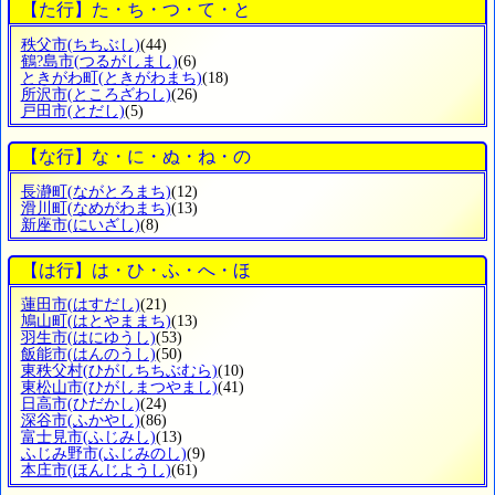
【た行】た・ち・つ・て・と
秩父市
(ちちぶし)
(44)
鶴?島市
(つるがしまし)
(6)
ときがわ町
(ときがわまち)
(18)
所沢市
(ところざわし)
(26)
戸田市
(とだし)
(5)
【な行】な・に・ぬ・ね・の
長瀞町
(ながとろまち)
(12)
滑川町
(なめがわまち)
(13)
新座市
(にいざし)
(8)
【は行】は・ひ・ふ・へ・ほ
蓮田市
(はすだし)
(21)
鳩山町
(はとやままち)
(13)
羽生市
(はにゆうし)
(53)
飯能市
(はんのうし)
(50)
東秩父村
(ひがしちちぶむら)
(10)
東松山市
(ひがしまつやまし)
(41)
日高市
(ひだかし)
(24)
深谷市
(ふかやし)
(86)
富士見市
(ふじみし)
(13)
ふじみ野市
(ふじみのし)
(9)
本庄市
(ほんじようし)
(61)