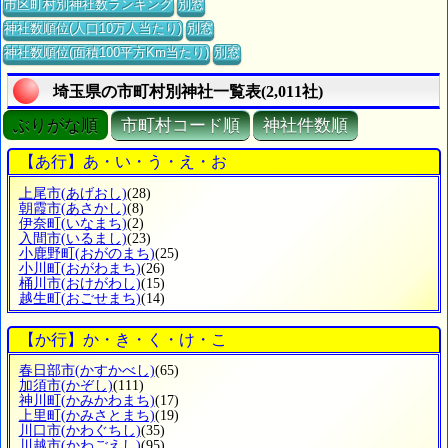
市区町村別神社数ランキング
別窓
神社数順位(人口10万人当たり)
別窓
神社数順位(面積100平方Km当たり)
別窓
埼玉県の市町村別神社一覧表(2,011社)
ぶりがな順
市町村コード順
神社件数順
【あ行】あ・い・う・え・お
上尾市
(あげおし)
(28)
朝霞市
(あさかし)
(8)
伊奈町
(いなまち)
(2)
入間市
(いるまし)
(23)
小鹿野町
(おがのまち)
(25)
小川町
(おがわまち)
(26)
桶川市
(おけがわし)
(15)
越生町
(おごせまち)
(14)
【か行】か・き・く・け・こ
春日部市
(かすかべし)
(65)
加須市
(かぞし)
(111)
神川町
(かみかわまち)
(17)
上里町
(かみさとまち)
(19)
川口市
(かわぐちし)
(35)
川越市
(かわごえし)
(95)