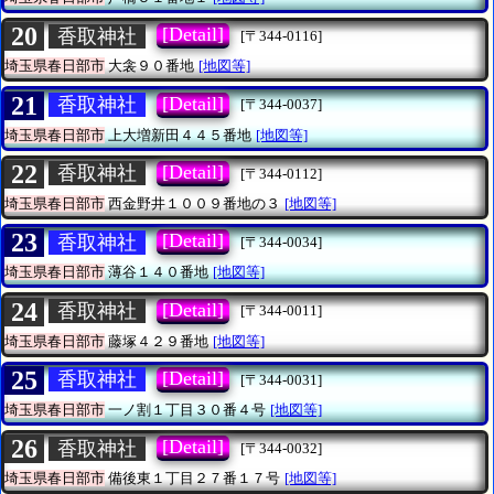
20
[Detail]
香取神社
[〒344-0116]
埼玉県春日部市
大衾９０番地
[地図等]
21
[Detail]
香取神社
[〒344-0037]
埼玉県春日部市
上大増新田４４５番地
[地図等]
22
[Detail]
香取神社
[〒344-0112]
埼玉県春日部市
西金野井１００９番地の３
[地図等]
23
[Detail]
香取神社
[〒344-0034]
埼玉県春日部市
薄谷１４０番地
[地図等]
24
[Detail]
香取神社
[〒344-0011]
埼玉県春日部市
藤塚４２９番地
[地図等]
25
[Detail]
香取神社
[〒344-0031]
埼玉県春日部市
一ノ割１丁目３０番４号
[地図等]
26
[Detail]
香取神社
[〒344-0032]
埼玉県春日部市
備後東１丁目２７番１７号
[地図等]