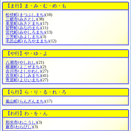
【ま行】ま・み・む・め・も
松伏町
(まつぶしまち)
(10)
三郷市
(みさとし)
(38)
美里町
(みさとまち)
(17)
皆野町
(みなのまち)
(11)
宮代町
(みやしろまち)
(13)
三芳町
(みよしまち)
(3)
毛呂山町
(もろやままち)
(12)
【や行】や・ゆ・よ
八潮市
(やしおし)
(21)
横瀬町
(よこぜまち)
(2)
吉川市
(よしかわし)
(27)
吉見町
(よしみまち)
(41)
寄居町
(よりいまち)
(27)
【ら行】ら・り・る・れ・ろ
嵐山町
(らんざんまち)
(17)
【わ行】わ・を・ん
和光市
(わこうし)
(3)
蕨市
(わらびし)
(3)