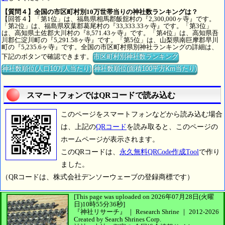
【質問４】全国の市区町村別10万世帯当りの神社数ランキングは？
【回答４】「第1位」は、福島県相馬郡飯舘村の『2,300,000ヶ寺』です。
「第2位」は、福島県双葉郡葛尾村の『33,333.33ヶ寺』です。「第3位」
は、高知県土佐郡大川村の『8,571.43ヶ寺』です。「第4位」は、高知県吾
川郡仁淀川町の『5,291.58ヶ寺』です。「第5位」は、山梨県南巨摩郡早川
町の『5,235.6ヶ寺』です。全国の市区町村県別神社ランキングの詳細は、
下記のボタンで確認できます。
市区町村別神社数ランキング
神社数順位(人口10万人当たり)
神社数順位(面積100平方Km当たり)
スマートフォンではQRコードで読み込む
このページをスマートフォンなどから読み込む場合
は、上記の
QRコード
を読み取ると、このページの
ホームページが表示されます。
このQRコードは、
永久無料QRCode作成Tool
で作り
ました。
（QRコードは、株式会社デンソーウェーブの登録商標です）
[This page was uploaded on 2026年07月28日(火曜
日)10時55分36秒]
『神社リサーチ』 ｜ Research Shrine
｜
2012-2026
Created by
Search Shrines Corp.