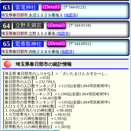
63
[Detail]
雷電神社
[〒344-0123]
埼玉県春日部市
永沼１２２９番地３
[地図等]
64
[Detail]
立野天満宮
[〒344-0134]
埼玉県春日部市
立野３５０番地
[地図等]
65
[Detail]
鷲香取神社
[〒344-0051]
埼玉県春日部市
内牧２２８６番地
[地図等]
埼玉県春日部市の統計情報
【埼玉県 春日部市のふりがな】＝「さいたまけん かすかべし」
【春日部市の神社数】＝65社
【春日部市の人口】＝232,709人
【春日部市の人口数ランキング】＝122位(全国1,864市区町村中)
【春日部市の面積】＝66平方Km
【春日部市の面積ランキング】＝1,190位(全国1,864市区町村中)
【春日部市の世帯数】＝94,463世帯
【春日部市の世帯数ランキング】＝145位(全国1,864市区町村中)
【人口１０万人当たりの神社数】＝27.93社
【１０Km四方当たりの神社数】＝98.48社
【１０万世帯当たりの神社数】＝68.81社
【人口当たりの神社数順位】＝1,395位
【面積当たりの神社数順位】＝166位
【世帯数当たりの神社数順位】＝1,385位