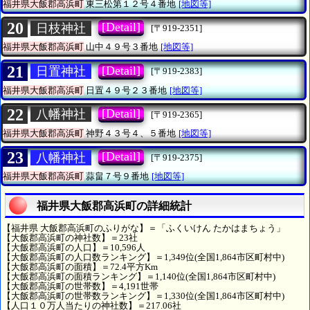
福井県大飯郡高浜町
東三松第１２号４番地
[地図等]
20
[Detail]
日枝神社
[〒919-2351]
福井県大飯郡高浜町
山中４９号３番地
[地図等]
21
[Detail]
日置神社
[〒919-2383]
福井県大飯郡高浜町
日置４９号２３番地
[地図等]
22
[Detail]
八幡神社
[〒919-2365]
福井県大飯郡高浜町
神野４３号４、５番地
[地図等]
23
[Detail]
八幡神社
[〒919-2375]
福井県大飯郡高浜町
蒜畠７号９番地
[地図等]
福井県大飯郡高浜町の詳細統計
【福井県 大飯郡高浜町のふりがな】＝「ふくいけん たかはまちょう」
【大飯郡高浜町の神社数】＝23社
【大飯郡高浜町の人口】＝10,596人
【大飯郡高浜町の人口数ランキング】＝1,349位(全国1,864市区町村中)
【大飯郡高浜町の面積】＝72.4平方Km
【大飯郡高浜町の面積ランキング】＝1,140位(全国1,864市区町村中)
【大飯郡高浜町の世帯数】＝4,191世帯
【大飯郡高浜町の世帯数ランキング】＝1,330位(全国1,864市区町村中)
【人口１０万人当たりの神社数】＝217.06社