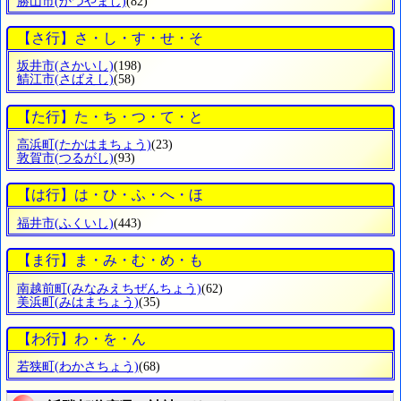
勝山市
(かつやまし)
(82)
【さ行】さ・し・す・せ・そ
坂井市
(さかいし)
(198)
鯖江市
(さばえし)
(58)
【た行】た・ち・つ・て・と
高浜町
(たかはまちょう)
(23)
敦賀市
(つるがし)
(93)
【は行】は・ひ・ふ・へ・ほ
福井市
(ふくいし)
(443)
【ま行】ま・み・む・め・も
南越前町
(みなみえちぜんちょう)
(62)
美浜町
(みはまちょう)
(35)
【わ行】わ・を・ん
若狭町
(わかさちょう)
(68)