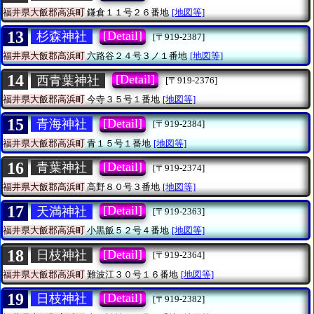
福井県大飯郡高浜町
鎌倉１１号２６番地
[地図等]
13
[Detail]
杉森神社
[〒919-2387]
福井県大飯郡高浜町
六路谷２４号３ノ１番地
[地図等]
14
[Detail]
西青葉神社
[〒919-2376]
福井県大飯郡高浜町
今寺３５号１番地
[地図等]
15
[Detail]
青海神社
[〒919-2384]
福井県大飯郡高浜町
青１５号１番地
[地図等]
16
[Detail]
青葉神社
[〒919-2374]
福井県大飯郡高浜町
高野８０号３番地
[地図等]
17
[Detail]
天満神社
[〒919-2363]
福井県大飯郡高浜町
小黒飯５２号４番地
[地図等]
18
[Detail]
日枝神社
[〒919-2364]
福井県大飯郡高浜町
難波江３０号１６番地
[地図等]
19
[Detail]
日枝神社
[〒919-2382]