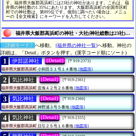
す。福井県大飯郡高浜町には23社の神社があります。これは、福
井県の神社数の1.35%にあたります。大飯郡高浜町の全国市区町
村での神社数は、第895位です。個別に調べたい場合は、メニュ
ーの【全文検索】にキーワードを入力してください。
福井県大飯郡高浜町の神社・大社(神社総数は23社)を調
〔詳細モード〕
へ移動。
[福井県の神社一覧]
へ移動。神社の
詳細は、「Detail」ボタンを押す。(漢字コード順にソート)
1
[Detail]
伊弉諾神社
[〒919-2373]
福井県大飯郡高浜町
小和田５１号１４番地
[地図等]
2
[Detail]
気比神社
[〒919-2361]
福井県大飯郡高浜町
音海４２号２６番地
[地図等]
3
[Detail]
気比神社
[〒919-2366]
福井県大飯郡高浜町
神野浦３号５番地
[地図等]
4
[Detail]
気比神社
[〒919-2355]
福井県大飯郡高浜町
日引２５号１６番地
[地図等]