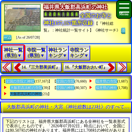
福井県大飯郡高浜町の神社
全国のお寺と
神社157,167箇所収録
【『神社総
覧』：神社統計一覧サイト】《神社サーチ》
ホ
ーム
[As of 26/07/28]
神社一覧
寺院一覧
神社ラン
寺院ラン
(県別)▼
(県別)▼
キング▼
キング▼
14.『三方郡美浜町』
16.『大飯郡おおい町』
【
全国の寺院と神社
(157,167)】 【
全国の寺院
(76,660)
福井県の寺院
(1,687)
大飯郡高浜町の寺院
(39)】 【
全国の神社
(80,507)
福井県の神社
(1,708)
大飯郡高浜町の神社
(23)】
大飯郡高浜町の神社・大宮《神社総数は23社》のすべてを
下記のリストは、福井県大飯郡高浜町にある全神社を一覧表形式
で表示したものです。「2026年07月02日」時点において、全国に
は80,507社の神社があります。福井県には1,708社の神社がありま