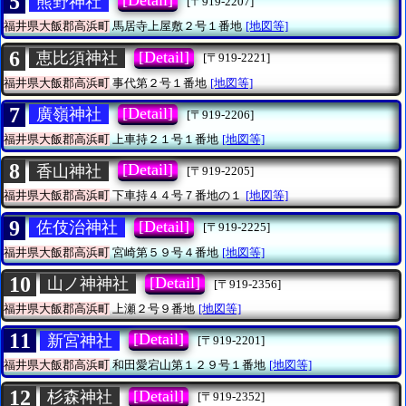
5
[Detail]
熊野神社
[〒919-2207]
福井県大飯郡高浜町
馬居寺上屋敷２号１番地
[地図等]
6
[Detail]
恵比須神社
[〒919-2221]
福井県大飯郡高浜町
事代第２号１番地
[地図等]
7
[Detail]
廣嶺神社
[〒919-2206]
福井県大飯郡高浜町
上車持２１号１番地
[地図等]
8
[Detail]
香山神社
[〒919-2205]
福井県大飯郡高浜町
下車持４４号７番地の１
[地図等]
9
[Detail]
佐伎治神社
[〒919-2225]
福井県大飯郡高浜町
宮崎第５９号４番地
[地図等]
10
[Detail]
山ノ神神社
[〒919-2356]
福井県大飯郡高浜町
上瀬２号９番地
[地図等]
11
[Detail]
新宮神社
[〒919-2201]
福井県大飯郡高浜町
和田愛宕山第１２９号１番地
[地図等]
12
[Detail]
杉森神社
[〒919-2352]