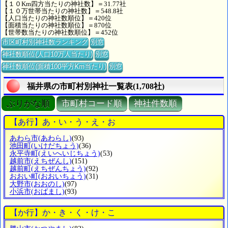
【１０Km四方当たりの神社数】＝31.77社
【１０万世帯当たりの神社数】＝548.8社
【人口当たりの神社数順位】＝420位
【面積当たりの神社数順位】＝870位
【世帯数当たりの神社数順位】＝452位
市区町村別神社数ランキング
別窓
神社数順位(人口10万人当たり)
別窓
神社数順位(面積100平方Km当たり)
別窓
福井県の市町村別神社一覧表(1,708社)
ぶりがな順
市町村コード順
神社件数順
【あ行】あ・い・う・え・お
あわら市
(あわらし)
(93)
池田町
(いけだちょう)
(36)
永平寺町
(えいへいじちょう)
(53)
越前市
(えちぜんし)
(151)
越前町
(えちぜんちょう)
(92)
おおい町
(おおいちょう)
(31)
大野市
(おおのし)
(97)
小浜市
(おばまし)
(93)
【か行】か・き・く・け・こ