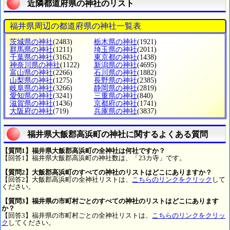
近隣都道府県の神社のリスト
福井県周辺の都道府県の神社一覧表
茨城県の神社
(2483)
栃木県の神社
(1921)
群馬県の神社
(1211)
埼玉県の神社
(2011)
千葉県の神社
(3162)
東京都の神社
(1438)
神奈川県の神社
(1122)
新潟県の神社
(4695)
富山県の神社
(2266)
石川県の神社
(1882)
山梨県の神社
(1275)
長野県の神社
(2385)
岐阜県の神社
(3266)
静岡県の神社
(2819)
愛知県の神社
(3241)
三重県の神社
(840)
滋賀県の神社
(1436)
京都府の神社
(1741)
大阪府の神社
(719)
兵庫県の神社
(3837)
福井県大飯郡高浜町の神社に関するよくある質問
【質問1】福井県大飯郡高浜町の全神社は何社ですか？
【回答1】福井県大飯郡高浜町の神社数は、「23カ寺」です。
【質問2】大飯郡高浜町のすべての神社のリストはどこにありますか？
【回答2】大飯郡高浜町の全神社リストは、
こちらのリンクをクリック
して
ください。
【質問3】福井県の市町村ごとのすべての神社のリストはどこにあります
か？
【回答3】福井県の市町村ごとの全神社リストは、
こちらのリンクをクリッ
ク
してください。