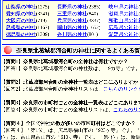
山梨県の神社
(1275)
長野県の神社
(2385)
岐阜県の神社
愛知県の神社
(3241)
三重県の神社
(840)
滋賀県の神社
大阪府の神社
(719)
兵庫県の神社
(3837)
和歌山県の神
島根県の神社
(1167)
岡山県の神社
(1652)
広島県の神社
徳島県の神社
(1309)
香川県の神社
(801)
愛媛県の神社
奈良県北葛城郡河合町の神社に関するよくある質
【質問1】奈良県北葛城郡河合町の全神社は何社ですか？
【回答1】奈良県北葛城郡河合町の神社数は、「9カ寺」です
【質問2】北葛城郡河合町の全神社一覧表はどこにありますか
【回答2】北葛城郡河合町の全神社リストは、
こちらのリンク
【質問3】奈良県の市町村ごとの全神社一覧表はどこにありま
【回答3】奈良県の市町村ごとの全神社リストは、
こちらのリ
【質問４】全国で神社の数が多いの市区町村はどこですか？
【回答４】「第1位」は、広島県福山市の『923ヶ寺』です。「
位」は、富山県富山市の『610ヶ寺』です。「第4位」は、新潟