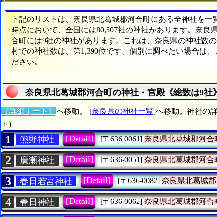
下記のリストは、奈良県北葛城郡河合町にある全神社を一覧表
時点において、全国には80,507社の神社があります。奈良
合町には9社の神社があります。これは、奈良県の神社数の0
村での神社数は、第1,390位です。個別に調べたい場合は
ださい。
奈良県北葛城郡河合町の神社・宮殿《総数は9社
〔詳細モード〕
へ移動。
[奈良県の神社一覧]
へ移動。神社の詳
ト)
1
[Detail]
熊野神社
[〒636-0061]
奈良県北葛城郡河合
2
[Detail]
廣瀬神社
[〒636-0051]
奈良県北葛城郡河合
3
[Detail]
春日若宮神社
[〒636-0082]
奈良県北葛城郡
4
[Detail]
春日神社
[〒636-0062]
奈良県北葛城郡河合