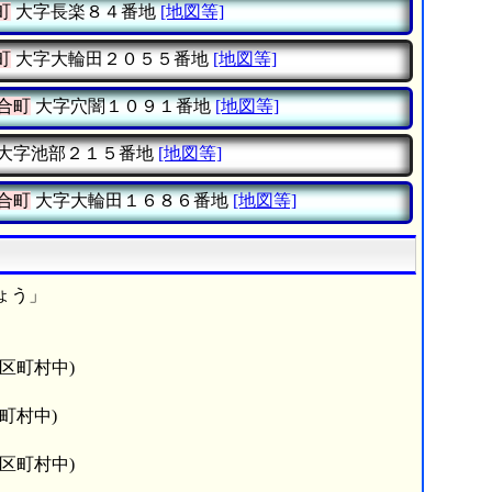
町
大字長楽８４番地
[地図等]
町
大字大輪田２０５５番地
[地図等]
合町
大字穴闇１０９１番地
[地図等]
大字池部２１５番地
[地図等]
合町
大字大輪田１６８６番地
[地図等]
ょう」
市区町村中)
町村中)
市区町村中)