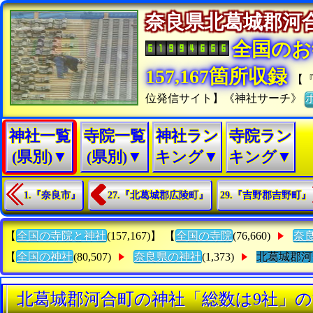
奈良県北葛城郡
全国のお
157,167箇所収録
【
位発信サイト】《神社サーチ》
神社一覧
寺院一覧
神社ラン
寺院ラン
(県別)▼
(県別)▼
キング▼
キング▼
1.『奈良市』
27.『北葛城郡広陵町』
29.『吉野郡吉野町』
【
全国の寺院と神社
(157,167)】 【
全国の寺院
(76,660)
奈
【
全国の神社
(80,507)
奈良県の神社
(1,373)
北葛城郡河
北葛城郡河合町の神社「総数は9社」