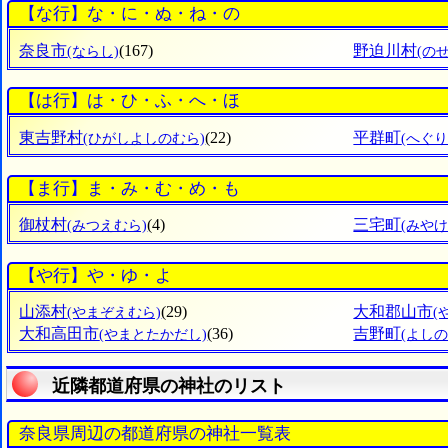
【な行】な・に・ぬ・ね・の
奈良市
(167)
野迫川村
(ならし)
(の
【は行】は・ひ・ふ・へ・ほ
東吉野村
(22)
平群町
(ひがしよしのむら)
(へぐ
【ま行】ま・み・む・め・も
御杖村
(4)
三宅町
(みつえむら)
(みや
【や行】や・ゆ・よ
山添村
(29)
大和郡山市
(やまぞえむら)
(
大和高田市
(36)
吉野町
(やまとたかだし)
(よし
近隣都道府県の神社のリスト
奈良県周辺の都道府県の神社一覧表