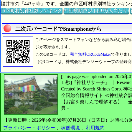
福井市の『443ヶ寺』です。全国の市区町村県別神社ランキ
市区町村別神社数ランキング
神社数順位(人口10万人当たり)
二次元バーコードでSmartphoneから
このページをスマートフォンなどから読み込む場合
ジが表示されます。
このQRコードは、
完全無料QRCodeMaker
で作りまし
（QRコードは、株式会社デンソーウェーブの登録
[This page was uploaded on 2
15秒]
『神社リサーチ』 ｜ Research 
Created by
Search Shrines Corp.
神
全国総合情報サイト
≪神社統合
【お宮を楽しんで理解する】
－全
典－
【更新日時：2026年(令和08年)07月26日（日曜日）14時41分
プライバシー・ポリシー
、
稼働環境
、
利用規約