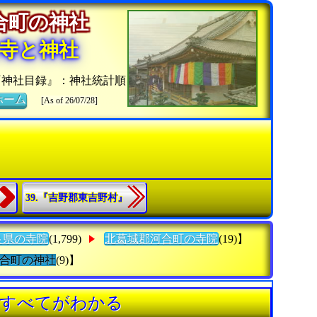
河合町の神社
寺と神社
『神社目録』：神社統計順
ホーム
[As of 26/07/28]
39.『吉野郡東吉野村』
良県の寺院
(1,799)
北葛城郡河合町の寺院
(19)】
合町の神社
(9)】
のすべてがわかる