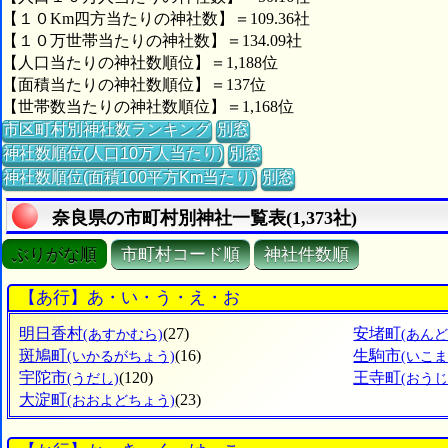
【１０Km四方当たりの神社数】＝109.36社
【１０万世帯当たりの神社数】＝134.09社
【人口当たりの神社数順位】＝1,188位
【面積当たりの神社数順位】＝137位
【世帯数当たりの神社数順位】＝1,168位
市区町村別神社数ランキング
別窓
神社数順位(人口10万人当たり)
別窓
神社数順位(面積100平方Km当たり)
別窓
奈良県の市町村別神社一覧表(1,373社)
ぶりがな順
市町村コード順
神社件数順
【あ行】あ・い・う・え・お
明日香村
(27)
安堵町
(あすかむら)
(あん
斑鳩町
(16)
生駒市
(いかるがちょう)
(いこま
宇陀市
(120)
王寺町
(うだし)
(おう
大淀町
(23)
(おおよどちょう)