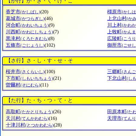
【か行】か・き・く・け・こ
香芝市
(20)
橿原市
(かしばし)
(かしは
葛城市
(46)
上北山村
(かつらぎし)
(か
河合町
(9)
川上村
(かわいちょう)
(かわ
川西町
(7)
上牧町
(かわにしちょう)
(かん
黒滝村
(8)
広陵町
(くろたきむら)
(こう
五條市
(102)
御所市
(ごじょうし)
(ごせし
【さ行】さ・し・す・せ・そ
桜井市
(100)
三郷町
(さくらいし)
(さん
下市町
(21)
下北山村
(しもいちちょう)
(し
曽爾村
(11)
(そにむら)
【た行】た・ち・つ・て・と
高取町
(26)
田原本町
(たかとりちょう)
(た
天川村
(16)
天理市
(てんかわむら)
(てんり
十津川村
(28)
(とつかわむら)