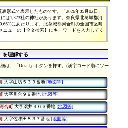
形式で表示したものです。「2026年05月02日」
県には1,373社の神社があります。奈良県北葛城郡河
.66%にあたります。北葛城郡河合町の全国市区町
、メニューの【全文検索】にキーワードを入力してく
》を理解する
細は、「Detail」ボタンを押す。(漢字コード順にソー
町
大字山坊５３３番地
[地図等]
町
大字川合９９番地
[地図等]
河合町
大字薬井３６３番地
[地図等]
町
大字佐味田８３７番地
[地図等]