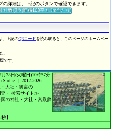
ングの詳細は、下記のボタンで確認できます。
神社数順位(面積100平方Km当たり)
は、上記の
QRコード
を読み取ると、このページのホームペー
た。
商標です）
026年07月28日(火曜日)10時57分
Shrine
｜
2012-2026
社・大社・御宮の
調査・
検索サイト≫
国の神社・大社・宮殿辞
06秒】