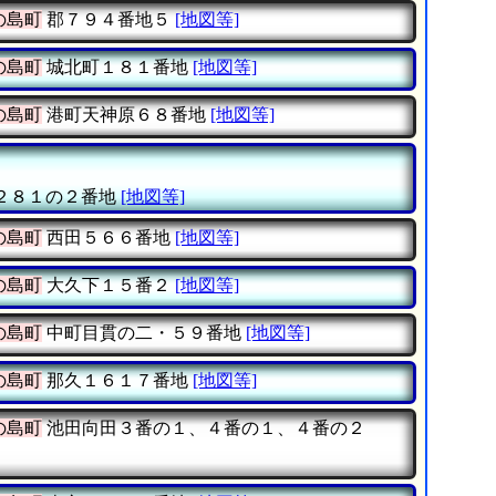
の島町
郡７９４番地５
[地図等]
の島町
城北町１８１番地
[地図等]
の島町
港町天神原６８番地
[地図等]
２８１の２番地
[地図等]
の島町
西田５６６番地
[地図等]
の島町
大久下１５番２
[地図等]
の島町
中町目貫の二・５９番地
[地図等]
の島町
那久１６１７番地
[地図等]
の島町
池田向田３番の１、４番の１、４番の２