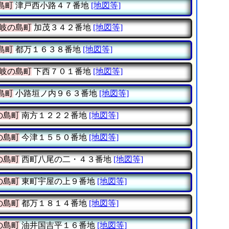
島町
津戸西小路４７番地
[地図等]
岐の島町
加茂３４２番地
[地図等]
島町
都万１６３８番地
[地図等]
岐の島町
下西７０１番地
[地図等]
島町
小路垣ノ内９６３番地
[地図等]
の島町
南方１２２２番地
[地図等]
の島町
今津１５５０番地
[地図等]
の島町
西町八尾の二・４３番地
[地図等]
の島町
東町宇屋の上９番地
[地図等]
の島町
都万１８１４番地
[地図等]
の島町
油井国吉平１６番地
[地図等]