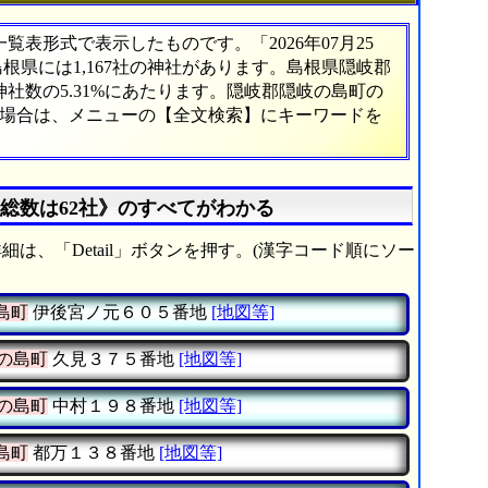
表形式で表示したものです。「2026年07月25
島根県には1,167社の神社があります。島根県隠岐郡
社数の5.31%にあたります。隠岐郡隠岐の島町の
い場合は、メニューの【全文検索】にキーワードを
総数は62社》のすべてがわかる
細は、「Detail」ボタンを押す。(漢字コード順にソー
島町
伊後宮ノ元６０５番地
[地図等]
の島町
久見３７５番地
[地図等]
の島町
中村１９８番地
[地図等]
島町
都万１３８番地
[地図等]