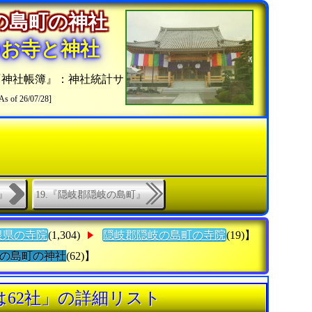
の島町の神社
のお寺と神社
『神社帳簿』：神社統計サ
As of 26/07/28]
』
19.『隠岐郡隠岐の島町』
根県の寺院
(1,304)
隠岐郡隠岐の島町の寺院
(19)】
の島町の神社
(62)】
62社」の詳細リスト