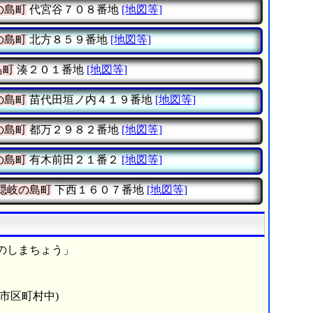
の島町
代宮谷７０８番地
[地図等]
の島町
北方８５９番地
[地図等]
島町
湊２０１番地
[地図等]
の島町
苗代田垣ノ内４１９番地
[地図等]
の島町
都万２９８２番地
[地図等]
の島町
有木前田２１番２
[地図等]
隠岐の島町
下西１６０７番地
[地図等]
のしまちょう」
4市区町村中)