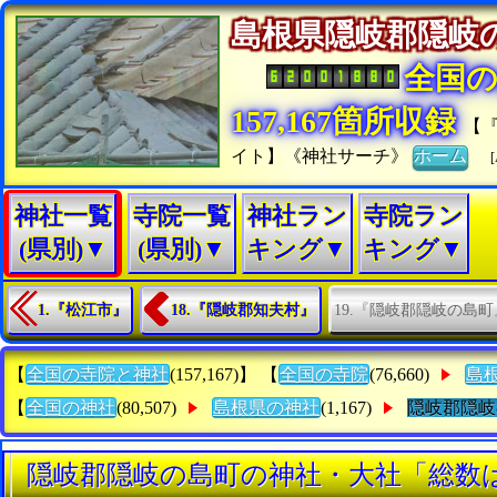
島根県隠岐郡隠岐
全国
157,167箇所収録
【
イト】《神社サーチ》
ホーム
[
神社一覧
寺院一覧
神社ラン
寺院ラン
(県別)▼
(県別)▼
キング▼
キング▼
19.『隠岐郡隠岐の島町
1.『松江市』
18.『隠岐郡知夫村』
【
全国の寺院と神社
(157,167)】 【
全国の寺院
(76,660)
島
【
全国の神社
(80,507)
島根県の神社
(1,167)
隠岐郡隠岐
隠岐郡隠岐の島町の神社・大社「総数は