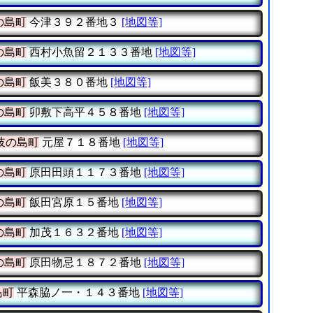
の島町
今津３９２番地３
[地図等]
の島町
西村小魚留２１３３番地
[地図等]
の島町
飯美３８０番地
[地図等]
の島町
卯敷下高平４５８番地
[地図等]
岐の島町
元屋７１８番地
[地図等]
の島町
原田田頭１１７３番地
[地図等]
の島町
飯田宮原１５番地
[地図等]
の島町
加茂１６３２番地
[地図等]
の島町
原田物忌１８７２番地
[地図等]
島町
平森脇ノ一・１４３番地
[地図等]