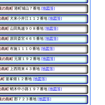
岐の島町
港町城山７番地
[地図等]
の島町
犬来小井江１１２番地
[地図等]
の島町
山田鳥越９０８番地
[地図等]
の島町
原田斎宮４６５番地
[地図等]
の島町
布施１１１０番地
[地図等]
岐の島町
元屋１９２番地
[地図等]
の島町
上西雨来４３番地
[地図等]
島町
釜峯畑１２番地
[地図等]
の島町
蛸木中小路１９７番地
[地図等]
岐の島町
郡７２３番地
[地図等]