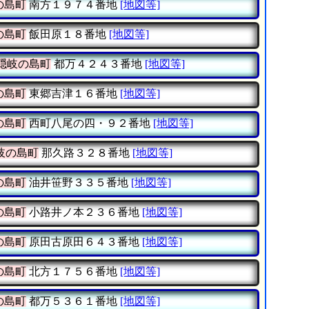
の島町
南方１９７４番地
[地図等]
の島町
飯田原１８番地
[地図等]
隠岐の島町
都万４２４３番地
[地図等]
の島町
東郷吉津１６番地
[地図等]
の島町
西町八尾の四・９２番地
[地図等]
岐の島町
那久路３２８番地
[地図等]
の島町
油井笹野３３５番地
[地図等]
の島町
小路井ノ本２３６番地
[地図等]
の島町
原田古原田６４３番地
[地図等]
の島町
北方１７５６番地
[地図等]
の島町
都万５３６１番地
[地図等]