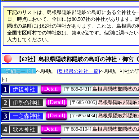
下記のリストは、島根県隠岐郡隠岐の島町にある全神社を一覧
日」時点において、全国には80,507社の神社があります。
隠岐の島町には62社の神社があります。これは、島根県の神
全国市区町村での神社数は、第402位です。個別に調べた
入力してください。
【62社】島根県隠岐郡隠岐の島町の神社・御宮《
〔詳細モード〕
へ移動。
[島根県の神社一覧]
へ移動。神社の詳
ト)
1
[Detail]
伊後神社
[〒685-0431]
島根県隠岐郡隠岐の
2
[Detail]
伊勢命神社
[〒685-0305]
島根県隠岐郡隠岐
3
[Detail]
一之森神社
[〒685-0434]
島根県隠岐郡隠岐
4
[Detail]
歌木神社
[〒685-0104]
島根県隠岐郡隠岐の