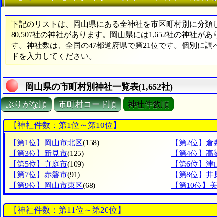
下記のリストは、岡山県にある全神社を市区町村別に分類した
80,507社の神社があります。岡山県には1,652社の神社が
す。神社数は、全国の47都道府県で第21位です。個別に
ドを入力してください。
岡山県の市町村別神社一覧表(1,652社)
ぶりがな順
市町村コード順
神社件数順
【神社件数：第1位～第10位】
【第1位】岡山市北区
(158)
【第2位】倉
【第3位】新見市
(125)
【第4位】高
【第5位】真庭市
(109)
【第6位】津
【第7位】赤磐市
(91)
【第8位】井
【第9位】岡山市東区
(68)
【第10位】
【神社件数：第11位～第20位】