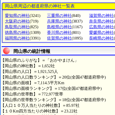
岡山県周辺の都道府県の神社一覧表
愛知県の神社
(3241)
三重県の神社
(840)
滋賀県の神社
大阪府の神社
(719)
兵庫県の神社
(3837)
奈良県の神社
鳥取県の神社
(825)
島根県の神社
(1167)
広島県の神社
徳島県の神社
(1309)
香川県の神社
(801)
愛媛県の神社
福岡県の神社
(3391)
佐賀県の神社
(1095)
長崎県の神社
岡山県の統計情報
【岡山県のふりがな】＝「おかやまけん」
【岡山県の神社数】＝1,652社
【岡山県の人口】＝1,921,525人
【岡山県の人口数ランキング】＝20位(全国47都道府県中)
【岡山県の面積】＝7,114.5平方Km
【岡山県の面積ランキング】＝17位(全国47都道府県中)
【岡山県の世帯数】＝772,977世帯
【岡山県の世帯数ランキング】＝18位(全国47都道府県中)
【人口１０万人当たりの神社数】＝85.97社
【１０Km四方当たりの神社数】＝23.22社