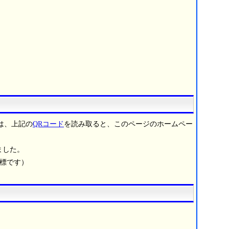
は、上記の
QRコード
を読み取ると、このページのホームペー
ました。
商標です）