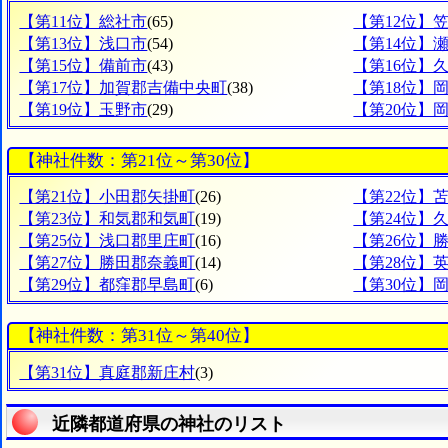
【第11位】総社市
(65)
【第12位】
【第13位】浅口市
(54)
【第14位】
【第15位】備前市
(43)
【第16位】
【第17位】加賀郡吉備中央町
(38)
【第18位】
【第19位】玉野市
(29)
【第20位】
【神社件数：第21位～第30位】
【第21位】小田郡矢掛町
(26)
【第22位】
【第23位】和気郡和気町
(19)
【第24位】
【第25位】浅口郡里庄町
(16)
【第26位】
【第27位】勝田郡奈義町
(14)
【第28位】
【第29位】都窪郡早島町
(6)
【第30位】
【神社件数：第31位～第40位】
【第31位】真庭郡新庄村
(3)
近隣都道府県の神社のリスト