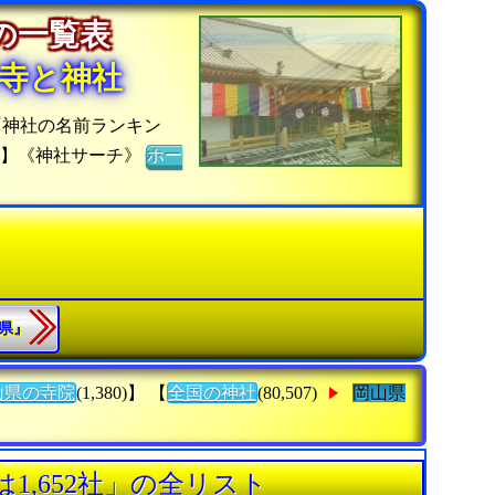
社の一覧表
寺と神社
『神社の名前ランキン
ジ】《神社サーチ》
ホー
縄県』
山県の寺院
(1,380)】 【
全国の神社
(80,507)
岡山県
1,652社」の全リスト