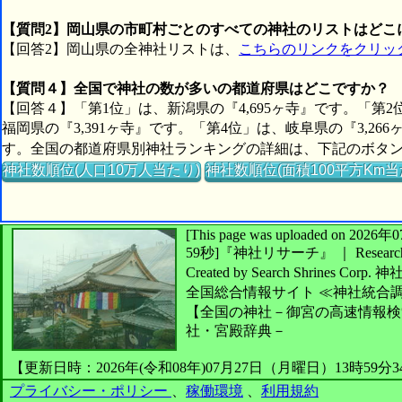
【質問2】岡山県の市町村ごとのすべての神社のリストはどこ
【回答2】岡山県の全神社リストは、
こちらのリンクをクリッ
【質問４】全国で神社の数が多いの都道府県はどこですか？
【回答４】「第1位」は、新潟県の『4,695ヶ寺』です。「第2
福岡県の『3,391ヶ寺』です。「第4位」は、岐阜県の『3,26
す。全国の都道府県別神社ランキングの詳細は、下記のボタ
神社数順位(人口10万人当たり)
神社数順位(面積100平方Km当
[This page was uploaded on 2
59秒]
『神社リサーチ』 ｜ Research 
Created by
Search Shrines Corp.
神
全国総合情報サイト
≪神社統合
【全国の神社－御宮の高速情報検
社・宮殿辞典－
【更新日時：2026年(令和08年)07月27日（月曜日）13時59分
プライバシー・ポリシー
、
稼働環境
、
利用規約