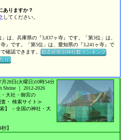
にありますか？
ク
してください。
位」は、兵庫県の『3,837ヶ寺』です。「第3位」は、
6ヶ寺』です。「第5位」は、愛知県の『3,241ヶ寺』で
ンで確認できます。
都道府県別神社数ランキング
たり)
026年07月28日(火曜日)10時54分
Shrine
｜
2012-2026
社・大社・御宮の
調査・
検索サイト≫
索】
－全国の神社・大
34秒】