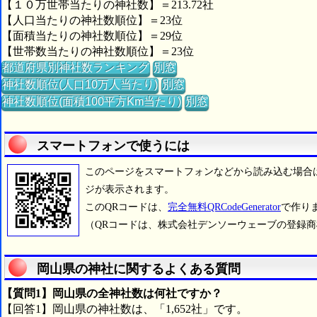
【１０万世帯当たりの神社数】＝213.72社
【人口当たりの神社数順位】＝23位
【面積当たりの神社数順位】＝29位
【世帯数当たりの神社数順位】＝23位
都道府県別神社数ランキング
別窓
神社数順位(人口10万人当たり)
別窓
神社数順位(面積100平方Km当たり)
別窓
スマートフォンで使うには
このページをスマートフォンなどから読み込む場合
ジが表示されます。
このQRコードは、
完全無料QRCodeGenerator
で作り
（QRコードは、株式会社デンソーウェーブの登録
岡山県の神社に関するよくある質問
【質問1】岡山県の全神社数は何社ですか？
【回答1】岡山県の神社数は、「1,652社」です。