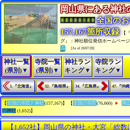
岡山県にある神
全国のお
157,167箇所収録
【
グ』：神社順位発信ホームペー
ム
[As of 26/07/28]
神社一覧
寺院一覧
神社ラン
寺院ラン
(県別)▼
(県別)▼
キング▼
キング▼
1.『北海道』
32.『島根県』
34.『広島県』
47.『沖
【
全国の寺院と神社
(157,167)】 【
全国の寺院
(76,660)
岡
の神社
(1,652)】
【1,652社】岡山県の神社・大宮「総数は