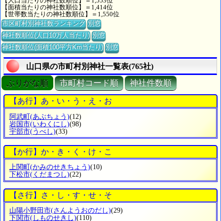
【人口当たりの神社数順位】＝1,553位
【面積当たりの神社数順位】＝1,414位
【世帯数当たりの神社数順位】＝1,550位
市区町村別神社数ランキング
別窓
神社数順位(人口10万人当たり)
別窓
神社数順位(面積100平方Km当たり)
別窓
山口県の市町村別神社一覧表(765社)
ぶりがな順
市町村コード順
神社件数順
【あ行】あ・い・う・え・お
阿武町
(あぶちょう)
(12)
岩国市
(いわくにし)
(98)
宇部市
(うべし)
(33)
【か行】か・き・く・け・こ
上関町
(かみのせきちょう)
(10)
下松市
(くだまつし)
(22)
【さ行】さ・し・す・せ・そ
山陽小野田市
(さんようおのだし)
(29)
下関市
(しものせきし)
(110)