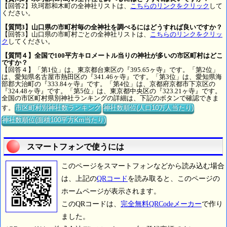
【回答2】玖珂郡和木町の全神社リストは、
こちらのリンクをクリック
して
ください。
【質問3】山口県の市町村毎の全神社を調べるにはどうすれば良いですか？
【回答3】山口県の市町村ごとの全神社リストは、
こちらのリンクをクリッ
ク
してください。
【質問４】全国で100平方キロメートル当りの神社が多いの市区町村はどこ
ですか？
【回答４】「第1位」は、東京都台東区の『395.65ヶ寺』です。「第2位」
は、愛知県名古屋市熱田区の『341.46ヶ寺』です。「第3位」は、愛知県海
部郡大治町の『333.84ヶ寺』です。「第4位」は、京都府京都市下京区の
『324.48ヶ寺』です。「第5位」は、東京都中央区の『323.21ヶ寺』です。
全国の市区町村県別神社ランキングの詳細は、下記のボタンで確認できま
す。
市区町村別神社数ランキング
神社数順位(人口10万人当たり)
神社数順位(面積100平方Km当たり)
スマートフォンで使うには
このページをスマートフォンなどから読み込む場合
は、上記の
QRコード
を読み取ると、このページの
ホームページが表示されます。
このQRコードは、
完全無料QRCodeメーカー
で作り
ました。