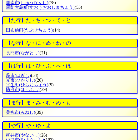
周南市
(しゅうなんし)
(78)
周防大島町
(すおうおおしまちょう)
(53)
【た行】た・ち・つ・て・と
田布施町
(たぶせちょう)
(14)
【な行】な・に・ぬ・ね・の
長門市
(ながとし)
(21)
【は行】は・ひ・ふ・へ・ほ
萩市
(はぎし)
(54)
光市
(ひかりし)
(20)
平生町
(ひらおちょう)
(9)
防府市
(ほうふし)
(29)
【ま行】ま・み・む・め・も
美祢市
(みねし)
(39)
【や行】や・ゆ・よ
柳井市
(やないし)
(26)
山口市
(やまぐちし)
(107)