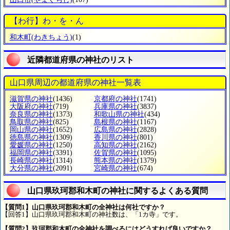
【わ行】わ・を・ん
和木町
(わきちょう)
(1)
近隣都道府県の神社のリスト
山口県周辺の都道府県の神社一覧表
滋賀県の神社
(1436)
京都府の神社
(1741)
大阪府の神社
(719)
兵庫県の神社
(3837)
奈良県の神社
(1373)
和歌山県の神社
(434)
鳥取県の神社
(825)
島根県の神社
(1167)
岡山県の神社
(1652)
広島県の神社
(2828)
徳島県の神社
(1309)
香川県の神社
(801)
愛媛県の神社
(1250)
高知県の神社
(2162)
福岡県の神社
(3391)
佐賀県の神社
(1095)
長崎県の神社
(1314)
熊本県の神社
(1379)
大分県の神社
(2091)
宮崎県の神社
(674)
山口県玖珂郡和木町の神社に関するよくある質問
【質問1】山口県玖珂郡和木町の全神社は何社ですか？
【回答1】山口県玖珂郡和木町の神社数は、「1カ寺」です。
【質問2】玖珂郡和木町の全神社を調べるにはどうすれば良いですか？