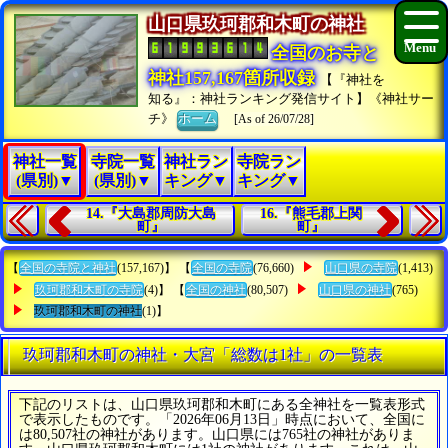
山口県玖珂郡和木町の神社
全国のお寺と
神社157,167箇所収録
【『神社を
知る』：神社ランキング発信サイト】《神社サー
チ》
ホーム
[As of 26/07/28]
神社一覧
寺院一覧
神社ラン
寺院ラン
(県別)▼
(県別)▼
キング▼
キング▼
14.『大島郡周防大島
16.『熊毛郡上関
町』
町』
【
全国の寺院と神社
(157,167)】 【
全国の寺院
(76,660)
山口県の寺院
(1,413)
玖珂郡和木町の寺院
(4)】 【
全国の神社
(80,507)
山口県の神社
(765)
玖珂郡和木町の神社
(1)】
玖珂郡和木町の神社・大宮「総数は1社」の一覧表
下記のリストは、山口県玖珂郡和木町にある全神社を一覧表形式
で表示したものです。「2026年06月13日」時点において、全国に
は80,507社の神社があります。山口県には765社の神社がありま