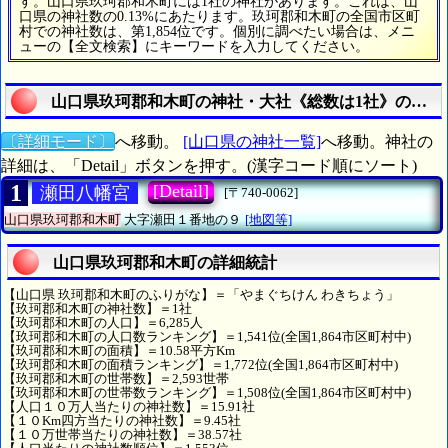
す。山口県玖珂郡和木町には1社の神社があります。これは、山
口県の神社数の0.13%にあたります。玖珂郡和木町の全国市区町
村での神社数は、第1,854位です。個別に調べたい場合は、メニ
ューの【全文検索】にキーワードを入力してください。
山口県玖珂郡和木町の神社・大社《総数は1社》の詳細
〔詳細モード〕
へ移動。
[山口県の神社一覧]
へ移動。神社の
詳細は、「Detail」ボタンを押す。(漢字コード順にソート)
1
[Detail]
瀬田八幡宮
[〒740-0062]
山口県玖珂郡和木町
大字瀬田１番地の９
[地図等]
山口県玖珂郡和木町の詳細統計
【山口県 玖珂郡和木町のふりがな】＝「やまぐちけん わきちょう」
【玖珂郡和木町の神社数】＝1社
【玖珂郡和木町の人口】＝6,285人
【玖珂郡和木町の人口数ランキング】＝1,541位(全国1,864市区町村中)
【玖珂郡和木町の面積】＝10.58平方Km
【玖珂郡和木町の面積ランキング】＝1,772位(全国1,864市区町村中)
【玖珂郡和木町の世帯数】＝2,593世帯
【玖珂郡和木町の世帯数ランキング】＝1,508位(全国1,864市区町村中)
【人口１０万人当たりの神社数】＝15.91社
【１０Km四方当たりの神社数】＝9.45社
【１０万世帯当たりの神社数】＝38.57社