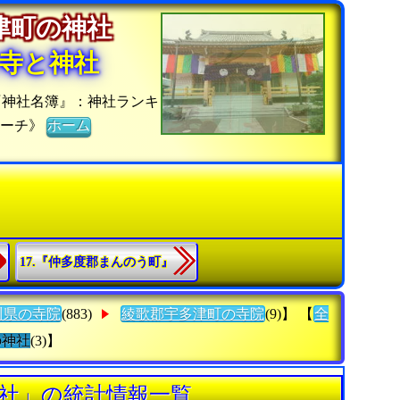
多津町の神社
寺と神社
『神社名簿』：神社ランキ
サーチ》
ホーム
17.『仲多度郡まんのう町』
川県の寺院
(883)
綾歌郡宇多津町の寺院
(9)】 【
全
の神社
(3)】
3社」の統計情報一覧