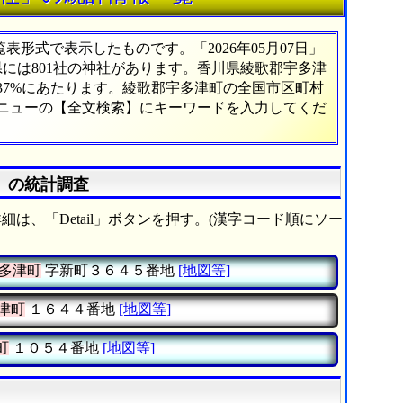
形式で表示したものです。「2026年05月07日」
県には801社の神社があります。香川県綾歌郡宇多津
37%にあたります。綾歌郡宇多津町の全国市区町村
メニューの【全文検索】にキーワードを入力してくだ
》の統計調査
細は、「Detail」ボタンを押す。(漢字コード順にソー
多津町
字新町３６４５番地
[地図等]
津町
１６４４番地
[地図等]
町
１０５４番地
[地図等]