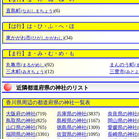
直島町
(6)
(なおしまちょう)
【は行】は・ひ・ふ・へ・ほ
東かがわ市
(34)
(ひがしかがわし)
【ま行】ま・み・む・め・も
丸亀市
(92)
まんのう町
(まるがめし)
(
三木町
(12)
三豊市
(みきちょう)
(みとよ
近隣都道府県の神社のリスト
香川県周辺の都道府県の神社一覧表
大阪府の神社
(719)
兵庫県の神社
(3837)
奈良県の神社
鳥取県の神社
(825)
島根県の神社
(1167)
岡山県の神社
山口県の神社
(765)
徳島県の神社
(1309)
愛媛県の神社
福岡県の神社
(3391)
佐賀県の神社
(1095)
長崎県の神社