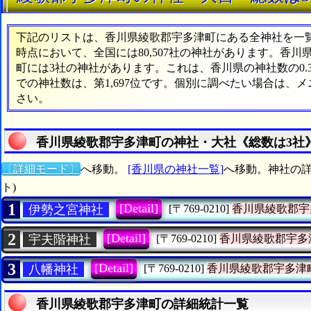
下記のリストは、香川県綾歌郡宇多津町にある全神社を一覧表
時点において、全国には80,507社の神社があります。香川
町には3社の神社があります。これは、香川県の神社数の0.
での神社数は、第1,697位です。個別に調べたい場合は、
さい。
香川県綾歌郡宇多津町の神社・大社《総数は3社
〔詳細モード〕
へ移動。
[香川県の神社一覧]
へ移動。神社の詳
ト)
1
[Detail]
伊勢之宮神社
[〒769-0210]
香川県綾歌郡宇
2
[Detail]
宇夫階神社
[〒769-0210]
香川県綾歌郡宇多
3
[Detail]
八幡神社
[〒769-0210]
香川県綾歌郡宇多津
香川県綾歌郡宇多津町の詳細統計一覧