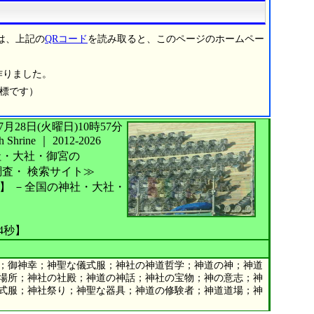
は、上記の
QRコード
を読み取ると、このページのホームペー
作りました。
商標です）
026年07月28日(火曜日)10時57分
Shrine
｜
2012-2026
社・大社・御宮の
調査・
検索サイト≫
】
－全国の神社・大社・
34秒】
；御神幸；神聖な儀式服；神社の神道哲学；神道の神；神道
場所；神社の社殿；神道の神話；神社の宝物；神の意志；神
式服；神社祭り；神聖な器具；神道の修験者；神道道場；神