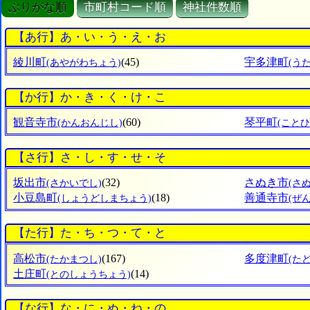
ぶりがな順
市町村コード順
神社件数順
【あ行】あ・い・う・え・お
綾川町
(45)
宇多津町
(あやがわちょう)
(う
【か行】か・き・く・け・こ
観音寺市
(60)
琴平町
(かんおんじし)
(こと
【さ行】さ・し・す・せ・そ
坂出市
(32)
さぬき市
(さかいでし)
(さ
小豆島町
(18)
善通寺市
(しょうどしまちょう)
(ぜ
【た行】た・ち・つ・て・と
高松市
(167)
多度津町
(たかまつし)
(た
土庄町
(14)
(とのしょうちょう)
【な行】な・に・ぬ・ね・の