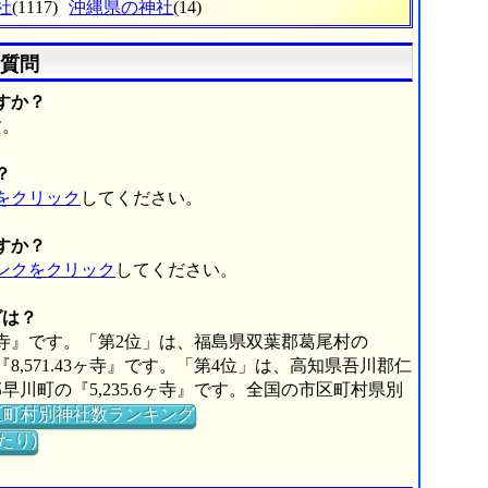
社
(1117)
沖縄県の神社
(14)
質問
すか？
す。
？
をクリック
してください。
すか？
ンクをクリック
してください。
グは？
0ヶ寺』です。「第2位」は、福島県双葉郡葛尾村の
『8,571.43ヶ寺』です。「第4位」は、高知県吾川郡仁
郡早川町の『5,235.6ヶ寺』です。全国の市区町村県別
区町村別神社数ランキング
たり)