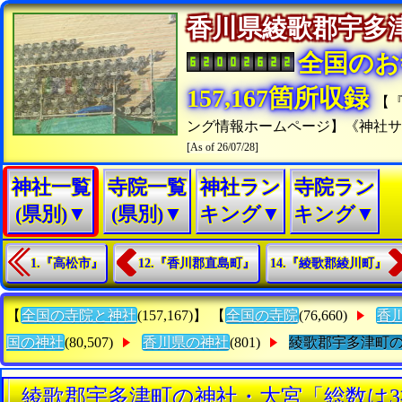
香川県綾歌郡宇
全国のお
157,167箇所収録
【
ング情報ホームページ】《神社
[As of 26/07/28]
神社一覧
寺院一覧
神社ラン
寺院ラン
(県別)▼
(県別)▼
キング▼
キング▼
1.『高松市』
12.『香川郡直島町』
14.『綾歌郡綾川町』
【
全国の寺院と神社
(157,167)】 【
全国の寺院
(76,660)
香
国の神社
(80,507)
香川県の神社
(801)
綾歌郡宇多津町
綾歌郡宇多津町の神社・大宮「総数は