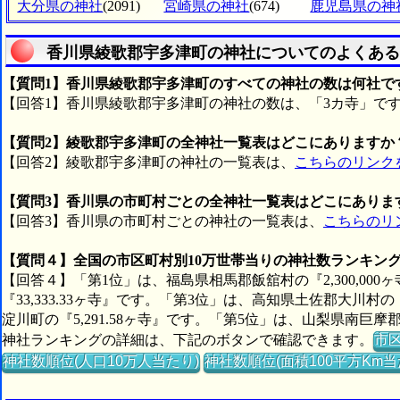
大分県の神社
(2091)
宮崎県の神社
(674)
鹿児島県の神
香川県綾歌郡宇多津町の神社についてのよくある
【質問1】香川県綾歌郡宇多津町のすべての神社の数は何社で
【回答1】香川県綾歌郡宇多津町の神社の数は、「3カ寺」で
【質問2】綾歌郡宇多津町の全神社一覧表はどこにありますか
【回答2】綾歌郡宇多津町の神社の一覧表は、
こちらのリンク
【質問3】香川県の市町村ごとの全神社一覧表はどこにありま
【回答3】香川県の市町村ごとの神社の一覧表は、
こちらのリ
【質問４】全国の市区町村別10万世帯当りの神社数ランキン
【回答４】「第1位」は、福島県相馬郡飯舘村の『2,300,00
『33,333.33ヶ寺』です。「第3位」は、高知県土佐郡大川村の
淀川町の『5,291.58ヶ寺』です。「第5位」は、山梨県南巨摩
神社ランキングの詳細は、下記のボタンで確認できます。
市
神社数順位(人口10万人当たり)
神社数順位(面積100平方Km当