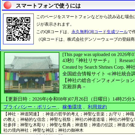
スマートフォンで使うには
このページをスマートフォンなどから読み込む場合
ジが表示されます。
このQRコードは、
永久無料QRコード生成ツール
で
（QRコードは、株式会社デンソーウェーブの登録
[This page was uploaded on 2
43秒]
『神社リサーチ』 ｜ Research 
Created by
Search Shrines Corp.
神
全国総合情報サイト
≪神社統合
【神社の総合インフォメーション
宮殿辞典－
【更新日時：2026年(令和08年)07月26日（日曜日）14時25分
プライバシー・ポリシー
、
稼働環境
、
利用規約
【神社・神道関連】：神道の哲学的考え；神聖な音楽；お守り；神職
の教え；神秘的な信念；神聖な祝祭；神社の神道道場；神社の神聖な
社参拝；神聖な木彫り；神聖な祭典；神道祭；神道の伝説；神道の儀
社の境内神社；神聖な神話；神社の御神木