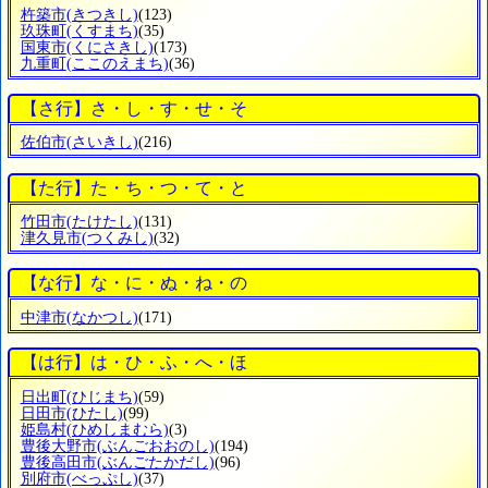
杵築市
(きつきし)
(123)
玖珠町
(くすまち)
(35)
国東市
(くにさきし)
(173)
九重町
(ここのえまち)
(36)
【さ行】さ・し・す・せ・そ
佐伯市
(さいきし)
(216)
【た行】た・ち・つ・て・と
竹田市
(たけたし)
(131)
津久見市
(つくみし)
(32)
【な行】な・に・ぬ・ね・の
中津市
(なかつし)
(171)
【は行】は・ひ・ふ・へ・ほ
日出町
(ひじまち)
(59)
日田市
(ひたし)
(99)
姫島村
(ひめしまむら)
(3)
豊後大野市
(ぶんごおおのし)
(194)
豊後高田市
(ぶんごたかだし)
(96)
別府市
(べっぷし)
(37)