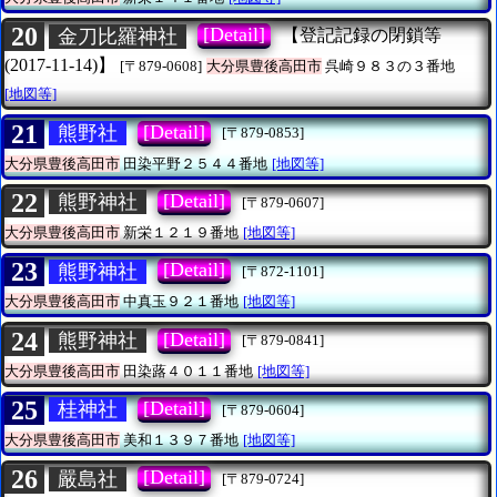
20
[Detail]
金刀比羅神社
【登記記録の閉鎖等
(2017-11-14)】
[〒879-0608]
大分県豊後高田市
呉崎９８３の３番地
[地図等]
21
[Detail]
熊野社
[〒879-0853]
大分県豊後高田市
田染平野２５４４番地
[地図等]
22
[Detail]
熊野神社
[〒879-0607]
大分県豊後高田市
新栄１２１９番地
[地図等]
23
[Detail]
熊野神社
[〒872-1101]
大分県豊後高田市
中真玉９２１番地
[地図等]
24
[Detail]
熊野神社
[〒879-0841]
大分県豊後高田市
田染蕗４０１１番地
[地図等]
25
[Detail]
桂神社
[〒879-0604]
大分県豊後高田市
美和１３９７番地
[地図等]
26
[Detail]
嚴島社
[〒879-0724]