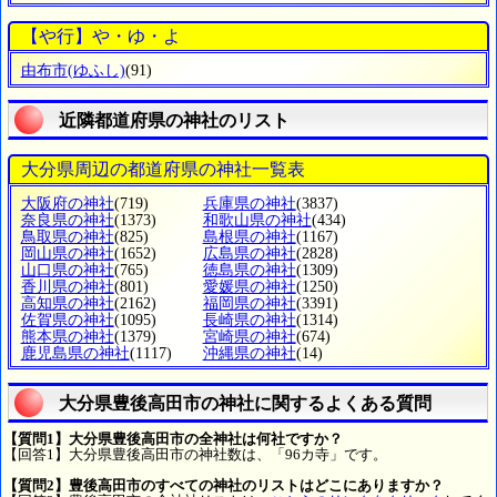
【や行】や・ゆ・よ
由布市
(ゆふし)
(91)
近隣都道府県の神社のリスト
大分県周辺の都道府県の神社一覧表
大阪府の神社
(719)
兵庫県の神社
(3837)
奈良県の神社
(1373)
和歌山県の神社
(434)
鳥取県の神社
(825)
島根県の神社
(1167)
岡山県の神社
(1652)
広島県の神社
(2828)
山口県の神社
(765)
徳島県の神社
(1309)
香川県の神社
(801)
愛媛県の神社
(1250)
高知県の神社
(2162)
福岡県の神社
(3391)
佐賀県の神社
(1095)
長崎県の神社
(1314)
熊本県の神社
(1379)
宮崎県の神社
(674)
鹿児島県の神社
(1117)
沖縄県の神社
(14)
大分県豊後高田市の神社に関するよくある質問
【質問1】大分県豊後高田市の全神社は何社ですか？
【回答1】大分県豊後高田市の神社数は、「96カ寺」です。
【質問2】豊後高田市のすべての神社のリストはどこにありますか？