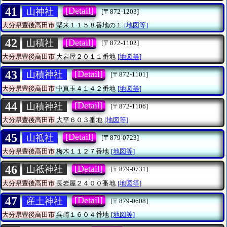
41
[Detail]
山神社
[〒872-1203]
大分県豊後高田市
堅来１１５８番地の１
[地図等]
42
[Detail]
山積社
[〒872-1102]
大分県豊後高田市
大岩屋２０１１番地
[地図等]
43
[Detail]
山積神社
[〒872-1101]
大分県豊後高田市
中真玉４１４２番地
[地図等]
44
[Detail]
山積神社
[〒872-1106]
大分県豊後高田市
大平６０３番地
[地図等]
45
[Detail]
山祗社
[〒879-0723]
大分県豊後高田市
梅木１１２７番地
[地図等]
46
[Detail]
山祗神社
[〒879-0731]
大分県豊後高田市
長岩屋２４００番地
[地図等]
47
[Detail]
産土神社
[〒879-0608]
大分県豊後高田市
呉崎１６０４番地
[地図等]