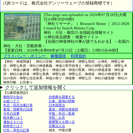
（QRコードは、株式会社デンソーウェーブの登録商標です）
[This page was uploaded on 2026年07月28日(火曜
日)10時58分08秒]
『神社リサーチ』 ｜ Research Shrine
｜
2012-2026
Created by
Search Shrines Corp.
神社・大社・御宮の
全国総合情報サイト
≪神社統合調査・
検索サイト≫
【全国の神道神社の事が誰でもわかる】
－全国の
神社・大社・宮殿辞典－
【更新日時：2026年(令和08年)07月25日（土曜日）21時55分46秒】
プライバシー・ポリシー
、
稼働環境
、
利用規約
【神社・神道関連】：神社の宝物・神社の御神木・神聖な祭祀・お神札・神聖な神
話・神聖な鳥居・神社の神道教義・神道の哲学的考え・神社の神聖な場所・神聖な木
彫り・神道の象徴・神聖な祭り・神道の神・神道の聖典・神社の神道道場・神社参
拝・神社の参拝者・神聖な祭典・神聖な鏡・神聖な石・御神楽・神社の神道哲学・神
社の境内・神聖な信念体系・神道の祭り・神道教・神聖な日・神社の建造物・神社の
御朱印帳・お宮参り
クリックして追加情報を開く
【仏教関連用語】
御朱印を知る
自然葬を調査する
お経って？
お墓・墓地の情報
年忌・回忌法要計算
日本国憲法
墓地・埋葬等の法律
墓地・埋葬法律規則
今年の法事
中陰・年忌一覧表
樹木葬とは？
寺院・お寺
蓮如上人とは
親鸞聖人を調べる
納骨堂とは？
宗教法人法
行年・享年の計算
戒名、中陰法要