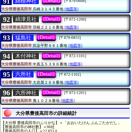
91
[Detail]
綿積神社
[〒879-0608]
大分県豊後高田市
呉崎３１４５番地
[地図等]
92
[Detail]
綿津見社
[〒872-1206]
大分県豊後高田市
羽根２２１６番地
[地図等]
93
[Detail]
猛島社
[〒879-0853]
大分県豊後高田市
田染平野９６１番地
[地図等]
94
[Detail]
木付神社
[〒872-1101]
大分県豊後高田市
中真玉５３９６番地
[地図等]
95
[Detail]
六所社
[〒872-1102]
大分県豊後高田市
大岩屋２６９番地
[地図等]
96
[Detail]
六所神社
[〒872-1201]
大分県豊後高田市
夷１０２８番地
[地図等]
大分県豊後高田市の詳細統計
【大分県 豊後高田市のふりがな】＝「おおいたけん ぶんごたかだし」
【豊後高田市の神社数】＝96社
【豊後高田市の人口】＝22,853人