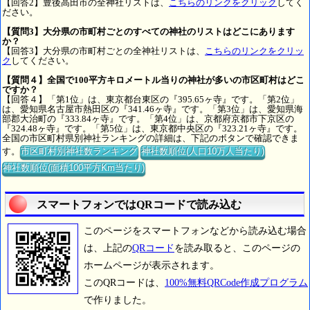
【回答2】豊後高田市の全神社リストは、
こちらのリンクをクリック
してく
ださい。
【質問3】大分県の市町村ごとのすべての神社のリストはどこにあります
か？
【回答3】大分県の市町村ごとの全神社リストは、
こちらのリンクをクリッ
ク
してください。
【質問４】全国で100平方キロメートル当りの神社が多いの市区町村はどこ
ですか？
【回答４】「第1位」は、東京都台東区の『395.65ヶ寺』です。「第2位」
は、愛知県名古屋市熱田区の『341.46ヶ寺』です。「第3位」は、愛知県海
部郡大治町の『333.84ヶ寺』です。「第4位」は、京都府京都市下京区の
『324.48ヶ寺』です。「第5位」は、東京都中央区の『323.21ヶ寺』です。
全国の市区町村県別神社ランキングの詳細は、下記のボタンで確認できま
す。
市区町村別神社数ランキング
神社数順位(人口10万人当たり)
神社数順位(面積100平方Km当たり)
スマートフォンではQRコードで読み込む
このページをスマートフォンなどから読み込む場合
は、上記の
QRコード
を読み取ると、このページの
ホームページが表示されます。
このQRコードは、
100%無料QRCode作成プログラム
で作りました。