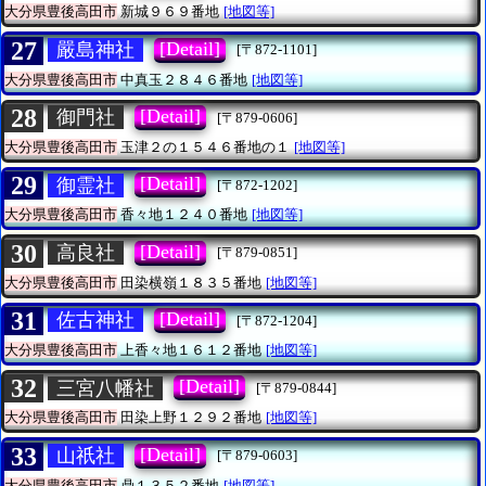
大分県豊後高田市
新城９６９番地
[地図等]
27
[Detail]
嚴島神社
[〒872-1101]
大分県豊後高田市
中真玉２８４６番地
[地図等]
28
[Detail]
御門社
[〒879-0606]
大分県豊後高田市
玉津２の１５４６番地の１
[地図等]
29
[Detail]
御霊社
[〒872-1202]
大分県豊後高田市
香々地１２４０番地
[地図等]
30
[Detail]
高良社
[〒879-0851]
大分県豊後高田市
田染横嶺１８３５番地
[地図等]
31
[Detail]
佐古神社
[〒872-1204]
大分県豊後高田市
上香々地１６１２番地
[地図等]
32
[Detail]
三宮八幡社
[〒879-0844]
大分県豊後高田市
田染上野１２９２番地
[地図等]
33
[Detail]
山祇社
[〒879-0603]
大分県豊後高田市
鼎１３５２番地
[地図等]