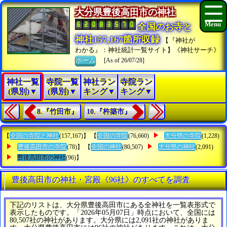
大分県豊後高田市の神社
全国のお寺と
神社157,167箇所収録
【『神社が
わかる』：神社統計一覧サイト】《神社サーチ》
ホーム
[As of 26/07/28]
神社一覧
寺院一覧
神社ラン
寺院ラン
(県別)▼
(県別)▼
キング▼
キング▼
8.『竹田市』
10.『杵築市』
【
全国の寺院と神社
(157,167)】 【
全国の寺院
(76,660)
大分県の寺院
(1,228)
豊後高田市の寺院
(78)】 【
全国の神社
(80,507)
大分県の神社
(2,091)
豊後高田市の神社
(96)】
豊後高田市の神社・宮殿《96社》のすべてを調査
下記のリストは、大分県豊後高田市にある全神社を一覧表形式で
表示したものです。「2026年05月07日」時点において、全国には
80,507社の神社があります。大分県には2,091社の神社がありま