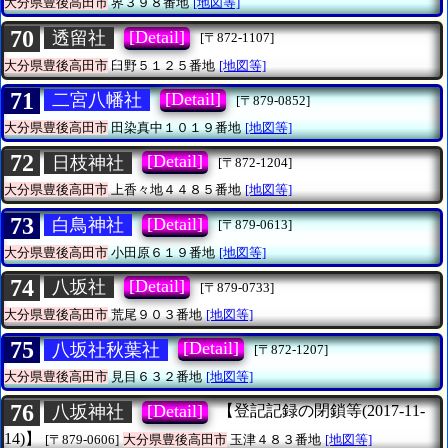
大分県豊後高田市
界３９８番地
[地図等]
70
[Detail]
透留社
[〒872-1107]
大分県豊後高田市
臼野５１２５番地
[地図等]
71
[Detail]
二宮八幡社
[〒879-0852]
大分県豊後高田市
田染真中１０１９番地
[地図等]
72
[Detail]
日枝神社
[〒872-1204]
大分県豊後高田市
上香々地４４８５番地
[地図等]
73
[Detail]
白鳥神社
[〒879-0613]
大分県豊後高田市
小田原６１９番地
[地図等]
74
[Detail]
八坂社
[〒879-0733]
大分県豊後高田市
荒尾９０３番地
[地図等]
75
[Detail]
八坂社秋葉社
[〒872-1207]
大分県豊後高田市
見目６３２番地
[地図等]
76
[Detail]
八坂神社
【登記記録の閉鎖等(2017-11-
14)】
[〒879-0606]
大分県豊後高田市
玉津４８３番地
[地図等]