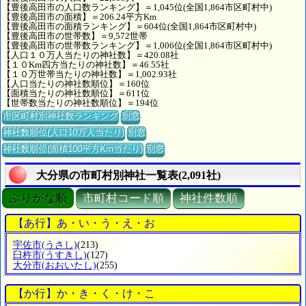
【豊後高田市の人口数ランキング】＝1,045位(全国1,864市区町村中)
【豊後高田市の面積】＝206.24平方Km
【豊後高田市の面積ランキング】＝604位(全国1,864市区町村中)
【豊後高田市の世帯数】＝9,572世帯
【豊後高田市の世帯数ランキング】＝1,006位(全国1,864市区町村中)
【人口１０万人当たりの神社数】＝420.08社
【１０Km四方当たりの神社数】＝46.55社
【１０万世帯当たりの神社数】＝1,002.93社
【人口当たりの神社数順位】＝160位
【面積当たりの神社数順位】＝611位
【世帯数当たりの神社数順位】＝194位
市区町村別神社数ランキング
別窓
神社数順位(人口10万人当たり)
別窓
神社数順位(面積100平方Km当たり)
別窓
大分県の市町村別神社一覧表(2,091社)
ぶりがな順
市町村コード順
神社件数順
【あ行】あ・い・う・え・お
宇佐市
(うさし)
(213)
臼杵市
(うすきし)
(127)
大分市
(おおいたし)
(255)
【か行】か・き・く・け・こ