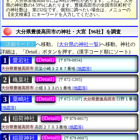
す。大分県豊後高田市には96社の神社があります。これは、大分
県の神社数の4.59%にあたります。豊後高田市の全国市区町村で
の神社数は、第232位です。個別に調べたい場合は、メニューの
【全文検索】にキーワードを入力してください。
大分県豊後高田市の神社・大宮【96社】を調査
〔詳細モード〕
へ移動。
[大分県の神社一覧]
へ移動。神社の
詳細は、「Detail」ボタンを押す。(漢字コード順にソート)
1
[Detail]
愛宕社
[〒879-0854]
大分県豊後高田市
田染小崎３２８７番地
[地図等]
2
[Detail]
穐葉社
[〒872-1205]
大分県豊後高田市
小畑３３３の１番地
[地図等]
3
[Detail]
粟嶋社
[〒872-1107]
大分県豊後高田市
臼野１番地
[地図等]
4
[Detail]
稲荷神社
[〒879-0617]
大分県豊後高田市
高田２７０３番地
[地図等]
5
[Detail]
稲荷神社
[〒879-0607]