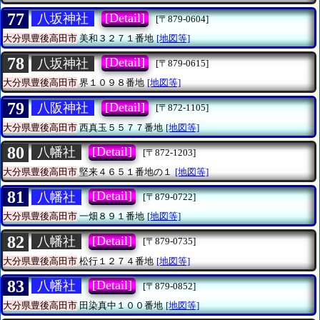
77
[Detail]
八坂神社
[〒879-0604]
大分県豊後高田市
美和３２７１番地
[地図等]
78
[Detail]
八坂神社
[〒879-0615]
大分県豊後高田市
界１０９８番地
[地図等]
79
[Detail]
八阪神社
[〒872-1105]
大分県豊後高田市
西真玉５５７７番地
[地図等]
80
[Detail]
八幡社
[〒872-1203]
大分県豊後高田市
堅来４６５１番地の１
[地図等]
81
[Detail]
八幡社
[〒879-0722]
大分県豊後高田市
一畑８９１番地
[地図等]
82
[Detail]
八幡社
[〒879-0735]
大分県豊後高田市
松行１２７４番地
[地図等]
83
[Detail]
八幡社
[〒879-0852]
大分県豊後高田市
田染真中１００番地
[地図等]