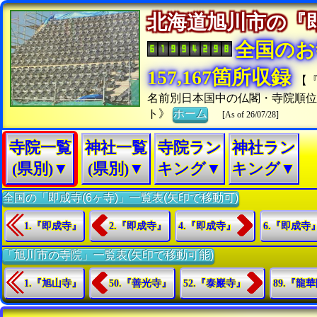
北海道旭川市の
全国のお
157,167箇所収録
【
名前別日本国中の仏閣・寺院順
ト》
ホーム
[As of 26/07/28]
寺院一覧
神社一覧
寺院ラン
神社ラン
(県別)▼
(県別)▼
キング▼
キング▼
全国の「即成寺(6ヶ寺)」一覧表(矢印で移動可)
1.『即成寺』
2.『即成寺』
4.『即成寺』
6.『即成寺
「旭川市の寺院」一覧表(矢印で移動可能)
1.『旭山寺』
50.『善光寺』
52.『泰巖寺』
89.『龍