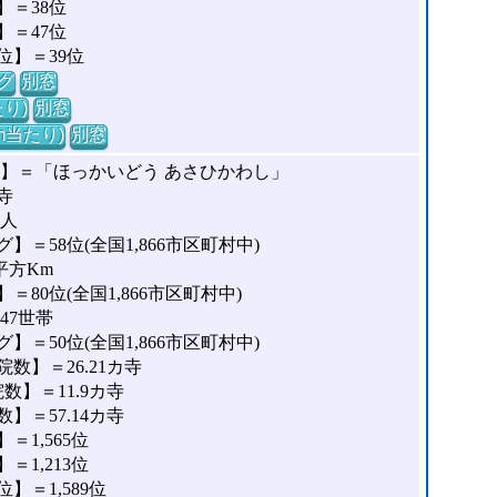
＝38位
＝47位
位】＝39位
グ
別窓
り)
別窓
m当たり)
別窓
な】＝「ほっかいどう あさひかわし」
寺
5人
＝58位(全国1,866市区町村中)
平方Km
80位(全国1,866市区町村中)
47世帯
＝50位(全国1,866市区町村中)
数】＝26.21カ寺
】＝11.9カ寺
＝57.14カ寺
1,565位
1,213位
＝1,589位