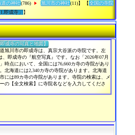
海道の神社
(786)
旭川市の神社
(11)】 【
全国の寺院
51.即成寺」
】
即成寺の写真と地図】
道旭川市の即成寺は、真宗大谷派の寺院です。左
)は、即成寺の『航空写真』です。なお「2026年07月
日」時点において、全国には76,660カ寺の寺院があり
。北海道には2,340カ寺の寺院があります。北海道
市には89カ寺の寺院があります。寺院の検索は、メ
ーの【全文検索】に寺院名などを入力してくださ