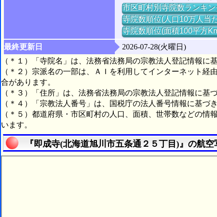
市区町村別寺院数ランキン
寺院数順位(人口10万人当た
寺院数順位(面積100平方K
最終更新日
2026-07-28(火曜日)
（＊１）「寺院名」は、法務省法務局の宗教法人登記情報に
（＊２）宗派名の一部は、ＡＩを利用してインターネット経
合があります。
（＊３）「住所」は、法務省法務局の宗教法人登記情報に基
（＊４）「宗教法人番号」は、国税庁の法人番号情報に基づ
（＊５）都道府県・市区町村の人口、面積、世帯数などの情
います。
『即成寺(北海道旭川市五条通２５丁目)』の航空