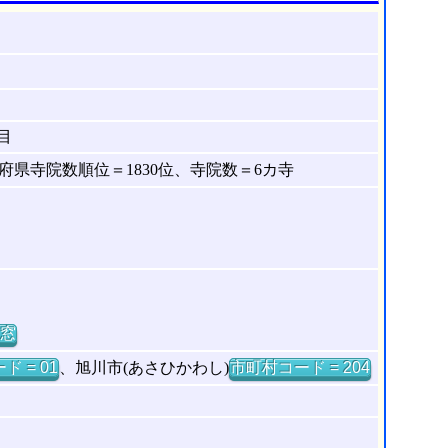
目
県寺院数順位＝1830位、寺院数＝6カ寺
窓
ド = 01
、旭川市(あさひかわし)
市町村コード = 204