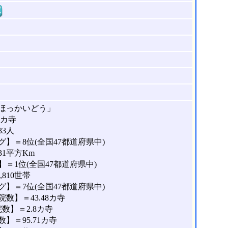
窓
ほっかいどう」
0カ寺
33人
】＝8位(全国47都道府県中)
31平方Km
＝1位(全国47都道府県中)
810世帯
】＝7位(全国47都道府県中)
数】＝43.48カ寺
数】＝2.8カ寺
＝95.71カ寺