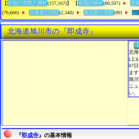
【
全国の寺院と神社
(157,167)】 【
全国の神社
(80,507)
北
(76,660)
北海道の寺院
(2,340)
旭川市の寺院
(89)
「
北海道旭川市の『即成寺』
【
北海
(上
07
ます
旭川
ニュ
い。
『
即成寺
』の基本情報