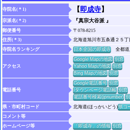
【
即成寺
】
寺院名(＊1)
『真宗大谷派 』
宗派名(＊2)
郵便番号
〒078-8215
住所(＊3)
北海道旭川市五条通２５丁
寺院名ランキング
日本全国の即成寺
全都道府
Google Mapの地図
別窓
アクセス
Yahoo Mapの地図
別窓
Bing Mapの地図
別窓
Google電話番号
別窓
電話番号
iタウンページ電話帳
別窓
電話番号検索(jpnumber)
別
県・市町村コード
北海道(ほっかいどう)
県コー
コメント等
ホームページ等
「即成寺」の情報
別窓