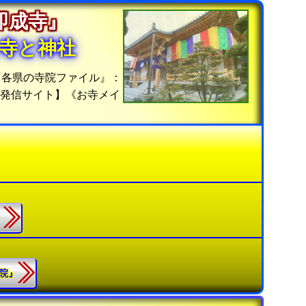
『即成寺』
寺と神社
『各県の寺院ファイル』：
位発信サイト】《お寺メイ
』
華院』