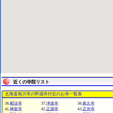
近くの寺院リスト
北海道旭川市の即成寺付近のお寺一覧表
36.
昭法寺
37.
浄道寺
38.
眞久寺
41.
神皇寺
42.
正源寺
43.
正光寺