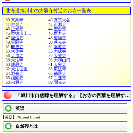
北海道旭川市の大黒寺付近のお寺一覧表
39.
真高寺
40.
真宗大谷...
41.
神皇寺
42.
正源寺
43.
正光寺
44.
聖台寺
45.
聖徳山上...
46.
西方寺
47.
誠信寺
48.
誓願寺
49.
誓願寺
50.
善光寺
51.
即成寺
52.
泰巖寺
53.
大休寺
55.
大成寺
56.
大道寺
57.
大寶寺
58.
大法寺
59.
大和山円...
60.
地蔵寺
61.
天寧寺
62.
天法山宝...
63.
東法寺
64.
洞嶺寺
65.
徳嚴寺
66.
梅聞寺
67.
白蓮寺
68.
佛興寺
69.
聞光寺
「旭川市自然葬を理解する」【お寺の言葉を理解する
英語
【英語】 Natural Burial
自然葬とは