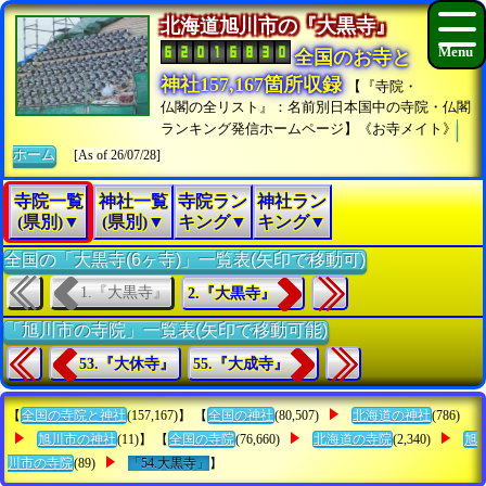
北海道旭川市の『大黒寺』
全国のお寺と
神社157,167箇所収録
【『寺院・
仏閣の全リスト』：名前別日本国中の寺院・仏閣
ランキング発信ホームページ】《お寺メイト》
ホーム
[As of 26/07/28]
寺院一覧
神社一覧
寺院ラン
神社ラン
(県別)▼
(県別)▼
キング▼
キング▼
全国の「大黒寺(6ヶ寺)」一覧表(矢印で移動可)
1.『大黒寺』
2.『大黒寺』
「旭川市の寺院」一覧表(矢印で移動可能)
53.『大休寺』
55.『大成寺』
【
全国の寺院と神社
(157,167)】 【
全国の神社
(80,507)
北海道の神社
(786)
旭川市の神社
(11)】 【
全国の寺院
(76,660)
北海道の寺院
(2,340)
旭
川市の寺院
(89)
「54.大黒寺」
】