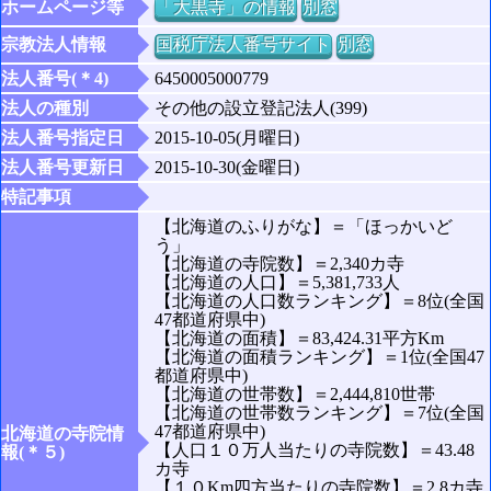
ホームページ等
「大黒寺」の情報
別窓
宗教法人情報
国税庁法人番号サイト
別窓
法人番号(＊4)
6450005000779
法人の種別
その他の設立登記法人(399)
法人番号指定日
2015-10-05(月曜日)
法人番号更新日
2015-10-30(金曜日)
特記事項
【北海道のふりがな】＝「ほっかいど
う」
【北海道の寺院数】＝2,340カ寺
【北海道の人口】＝5,381,733人
【北海道の人口数ランキング】＝8位(全国
47都道府県中)
【北海道の面積】＝83,424.31平方Km
【北海道の面積ランキング】＝1位(全国47
都道府県中)
【北海道の世帯数】＝2,444,810世帯
【北海道の世帯数ランキング】＝7位(全国
47都道府県中)
北海道の寺院情
【人口１０万人当たりの寺院数】＝43.48
報(＊５)
カ寺
【１０Km四方当たりの寺院数】＝2.8カ寺