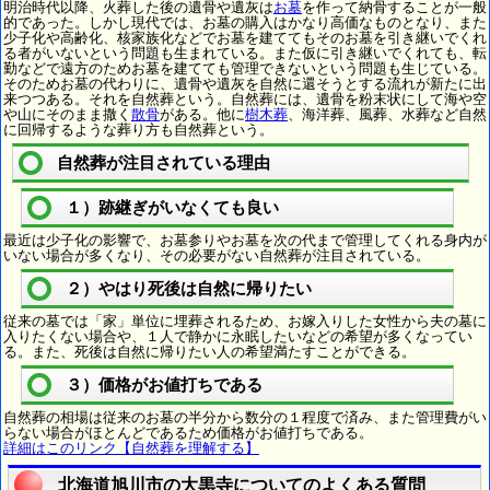
明治時代以降、火葬した後の遺骨や遺灰は
お墓
を作って納骨することが一般
的であった。しかし現代では、お墓の購入はかなり高価なものとなり、また
少子化や高齢化、核家族化などでお墓を建ててもそのお墓を引き継いでくれ
る者がいないという問題も生まれている。また仮に引き継いでくれても、転
勤などで遠方のためお墓を建てても管理できないという問題も生じている。
そのためお墓の代わりに、遺骨や遺灰を自然に還そうとする流れが新たに出
来つつある。それを自然葬という。自然葬には、遺骨を粉末状にして海や空
や山にそのまま撒く
散骨
がある。他に
樹木葬
、海洋葬、風葬、水葬など自然
に回帰するような葬り方も自然葬という。
自然葬が注目されている理由
１）跡継ぎがいなくても良い
最近は少子化の影響で、お墓参りやお墓を次の代まで管理してくれる身内が
いない場合が多くなり、その必要がない自然葬が注目されている。
２）やはり死後は自然に帰りたい
従来の墓では「家」単位に埋葬されるため、お嫁入りした女性から夫の墓に
入りたくない場合や、１人で静かに永眠したいなどの希望が多くなってい
る。また、死後は自然に帰りたい人の希望満たすことができる。
３）価格がお値打ちである
自然葬の相場は従来のお墓の半分から数分の１程度で済み、また管理費がい
らない場合がほとんどであるため価格がお値打ちである。
詳細はこのリンク【自然葬を理解する】
北海道旭川市の大黒寺についてのよくある質問