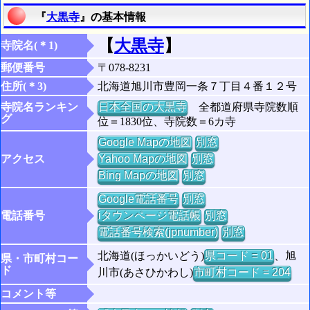
『
大黒寺
』の基本情報
【
大黒寺
】
寺院名(＊1)
郵便番号
〒078-8231
住所(＊3)
北海道旭川市豊岡一条７丁目４番１２号
寺院名ランキン
日本全国の大黒寺
全都道府県寺院数順
グ
位＝1830位、寺院数＝6カ寺
Google Mapの地図
別窓
アクセス
Yahoo Mapの地図
別窓
Bing Mapの地図
別窓
Google電話番号
別窓
電話番号
iタウンページ電話帳
別窓
電話番号検索(jpnumber)
別窓
北海道(ほっかいどう)
県コード = 01
、旭
県・市町村コー
ド
川市(あさひかわし)
市町村コード = 204
コメント等