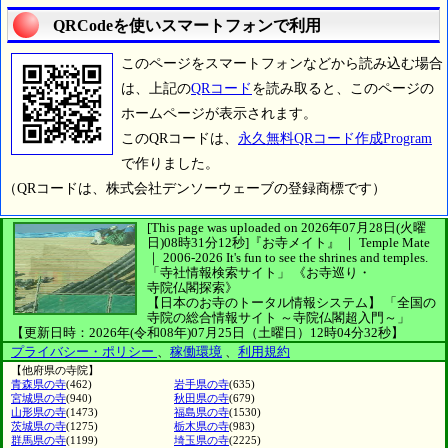
QRCodeを使いスマートフォンで利用
このページをスマートフォンなどから読み込む場合
は、上記の
QRコード
を読み取ると、このページの
ホームページが表示されます。
このQRコードは、
永久無料QRコード作成Program
で作りました。
（QRコードは、株式会社デンソーウェーブの登録商標です）
[This page was uploaded on 2026年07月28日(火曜
日)08時31分12秒]
『お寺メイト』 ｜ Temple Mate
｜
2006-2026
It's fun to see
the shrines and temples.
「寺社情報検索サイト」
《お寺巡り・
寺院仏閣探索》
【日本のお寺のトータル情報システム】
「全国の
寺院の総合情報サイト ～寺院仏閣超入門～」
【更新日時：2026年(令和08年)07月25日（土曜日）12時04分32秒】
プライバシー・ポリシー
、
稼働環境
、
利用規約
【他府県の寺院】
青森県の寺
(462)
岩手県の寺
(635)
宮城県の寺
(940)
秋田県の寺
(679)
山形県の寺
(1473)
福島県の寺
(1530)
茨城県の寺
(1275)
栃木県の寺
(983)
群馬県の寺
(1199)
埼玉県の寺
(2225)