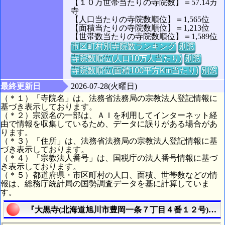
【１０万世帯当たりの寺院数】＝57.14カ
寺
【人口当たりの寺院数順位】＝1,565位
【面積当たりの寺院数順位】＝1,213位
【世帯数当たりの寺院数順位】＝1,589位
市区町村別寺院数ランキング
別窓
寺院数順位(人口10万人当たり)
別窓
寺院数順位(面積100平方Km当たり)
別窓
最終更新日
2026-07-28(火曜日)
（＊１）「寺院名」は、法務省法務局の宗教法人登記情報に
基づき表示しております。
（＊２）宗派名の一部は、ＡＩを利用してインターネット経
由で情報を収集しているため、データに誤りがある場合があ
ります。
（＊３）「住所」は、法務省法務局の宗教法人登記情報に基
づき表示しております。
（＊４）「宗教法人番号」は、国税庁の法人番号情報に基づ
き表示しております。
（＊５）都道府県・市区町村の人口、面積、世帯数などの情
報は、総務庁統計局の国勢調査データを基に計算していま
す。
『大黒寺(北海道旭川市豊岡一条７丁目４番１２号)』