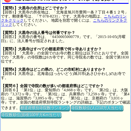
【質問1】大黒寺の住所はどこですか？
【回答1】大黒寺の所在地は、「北海道旭川市豊岡一条７丁目４番１２号」
です。郵便番号は、「〒078-8231」です。大黒寺の地図は、
こちらのリン
クをクリック
してください。 地図を別窓で開くには、
こちらのリンクをク
リック
してください。
【質問2】大黒寺の法人番号は何番ですか？
【回答2】大黒寺の番号は、「6450005000779」です。「2015-10-05(月曜
日)」に、法人番号が指定されました。
【質問3】大黒寺はすべての都道府県で何ヶ寺ありますか？
【回答3】「大黒寺」の全国でのお寺の数と順位は以下のとおりです。全国
での「大黒寺」の寺院数は6カ寺です。同じ寺院名の数では、全国で第1830
位です。
【質問4】大黒寺はどこの県の、どこの市町村にありますか？
【回答4】大黒寺は、北海道(ほっかいどう)旭川市(あさひかわし)のお寺で
す。
【質問６】全国で寺院の数が多いの都道府県はどこですか？
【回答６】「第1位」は、愛知県の『4,668ヶ寺』です。「第2位」は、大阪
府の『3,372ヶ寺』です。「第3位」は、兵庫県の『3,259ヶ寺』です。「第4
位」は、滋賀県の『3,095ヶ寺』です。「第5位」は、京都府の『3,031ヶ
寺』です。全国の都道府県別寺院ランキングの詳細は、下記のボタンで確認
できます。
都道府県別寺院数ランキング
寺院数順位(人口10万人当たり)
寺院数順位(面積100平方Km当たり)