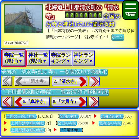
北海道上川郡清水町の『清水
寺』
全国の
お寺と神社157,167箇所収録
【『日本寺院の一覧表』：名前別全国の寺院順位
情報ホームページ】《お寺メイト》
ホーム
[As of 26/07/28]
寺院一覧
神社一覧
寺院ラン
神社ラン
(県別)▼
(県別)▼
キング▼
キング▼
全国の「清水寺(81ヶ寺)」一覧表(矢印で移動可)
1.『清水寺』
2.『清水寺』
「上川郡清水町の寺院」一覧表(矢印で移動可能)
6.『真浄寺』
8.『大貫寺』
【
全国の寺院と神社
(157,167)】 【
全国の神社
(80,507)
北海道の神社
(786)
上川郡清水町の神社
(7)】 【
全国の寺院
(76,660)
北海道の寺院
(2,340)
上川郡清水町の寺院
(10)
「7.清水寺」
】