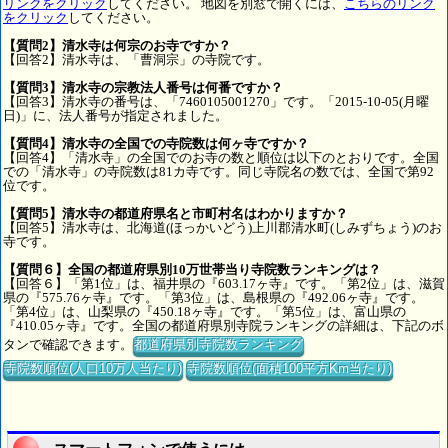
リンクをクリック
してください。 地図を別窓で開くには、
こちらのリンク
をクリック
してください。
【質問2】清水寺は何宗のお寺ですか？
【回答2】清水寺は、「曹洞宗」の寺院です。
【質問3】清水寺の宗教法人番号は何番ですか？
【回答3】清水寺の番号は、「7460105001270」です。「2015-10-05(月曜
日)」に、法人番号が指定されました。
【質問4】清水寺の全国での寺院数は何ヶ寺ですか？
【回答4】「清水寺」の全国でのお寺の数と順位は以下のとおりです。全国
での「清水寺」の寺院数は81カ寺です。同じ寺院名の数では、全国で第92
位です。
【質問5】清水寺の都道府県名と市町村名はわかりますか？
【回答5】清水寺は、北海道(ほっかいどう)上川郡清水町(しみずちょう)のお
寺です。
【質問６】全国の都道府県別10万世帯当り寺院数ランキングは？
【回答６】「第1位」は、福井県の『603.17ヶ寺』です。「第2位」は、滋賀
県の『575.76ヶ寺』です。「第3位」は、島根県の『492.06ヶ寺』です。
「第4位」は、山梨県の『450.18ヶ寺』です。「第5位」は、富山県の
『410.05ヶ寺』です。全国の都道府県別寺院ランキングの詳細は、下記のボ
タンで確認できます。
都道府県別寺院数ランキング
寺院数順位(人口10万人当たり)
寺院数順位(面積100平方Km当たり)