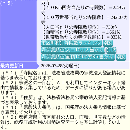
カ寺
(＊５)
【１０Km四方当たりの寺院数】＝2.49カ
寺
【１０万世帯当たりの寺院数】＝242.07カ
寺
【人口当たりの寺院数順位】＝730位
【面積当たりの寺院数順位】＝1,661位
【世帯数当たりの寺院数順位】＝833位
市区町村別寺院数ランキング
別窓
寺院数順位(人口10万人当たり)
別窓
寺院数順位(面積100平方Km当たり)
別窓
最終更新日
2026-07-28(火曜日)
（＊１）「寺院名」は、法務省法務局の宗教法人登記情報に
基づき表示しております。
（＊２）宗派名の一部は、ＡＩを利用してインターネット経
由で情報を収集しているため、データに誤りがある場合があ
ります。
（＊３）「住所」は、法務省法務局の宗教法人登記情報に基
づき表示しております。
（＊４）「宗教法人番号」は、国税庁の法人番号情報に基づ
き表示しております。
（＊５）都道府県・市区町村の人口、面積、世帯数などの情
報は、総務庁統計局の国勢調査データを基に計算していま
す。