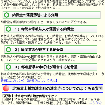
専用のカードなどを入れると納骨箱が礼拝室に自動的に運ばれて来て、その
ご遺骨や御位牌に対してお参りする。収納庫には何千もの納骨箱が収納でき
るので、コストはお墓より安い場合が多い。
納骨堂の運営形態による分類
納骨堂を運営形態で分類すると、大きく次の３つに区分できる。
１）寺院や宗教法人が運営する納骨堂
宗教法人が運営するお寺の境内にある納骨堂。お葬式や法事を行ってくれる
お寺が管理運営している納骨堂なので、親しみやすく安心できる。しかし、
信仰している宗旨・宗派でないと納骨できない場合もある。
２）民間霊園が運営する納骨堂
宗教法人や行政以外の民間業者が運営する納骨堂。宗旨・宗派が自由であ
り、バリアフリーや交通のアクセスが良い場合が多い。
３）都道府県や市町村が運営する納骨堂
都道府県や市区町村の自治体が運営する納骨堂。使用料や管理料が安く、宗
旨・宗派についての制限がない。
詳細はこのリンク【納骨堂について学ぶ】
北海道上川郡清水町の清水寺についてのよくある質問
【質問1】清水寺の所在地は何処ですか？
【回答1】清水寺の所在地は、「北海道上川郡清水町南一条西４丁目２番
地」です。郵便番号は、「〒089-0126」です。清水寺の地図は、
こちらの