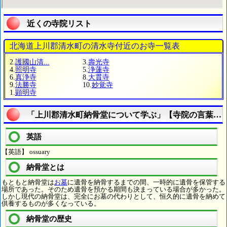
近くの寺院リスト
北海道上川郡清水町の清水寺付近のお寺一覧表
2.
護國山清...
3.
壽光寺
4.
照明寺
5.
浄蓮寺
6.
真浄寺
8.
大貫寺
9.
法勝寺
10.
妙覚寺
1.
顕明寺
「上川郡清水町納骨堂について学ぶ」【寺院の言葉一
英語
【英語】 ossuary
納骨堂とは
もともと納骨堂は
お墓
に遺骨を納骨するまでの間、一時的に遺骨を保管する
場所であった。そのため遺骨を預かる期間も決まっている場合が多かった。
しかし現代の納骨堂は、完全にお墓の代わりとして、恒久的に遺骨を納めて
供養するものが多くなっている。
納骨堂の歴史