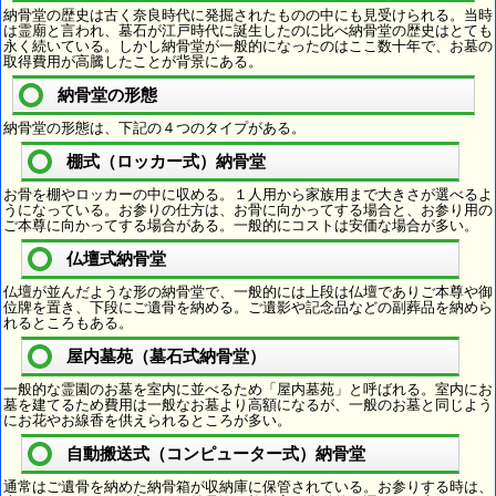
納骨堂の歴史は古く奈良時代に発掘されたものの中にも見受けられる。当時
は霊廟と言われ、墓石が江戸時代に誕生したのに比べ納骨堂の歴史はとても
永く続いている。しかし納骨堂が一般的になったのはここ数十年で、お墓の
取得費用が高騰したことが背景にある。
納骨堂の形態
納骨堂の形態は、下記の４つのタイプがある。
棚式（ロッカー式）納骨堂
お骨を棚やロッカーの中に収める。１人用から家族用まで大きさが選べるよ
うになっている。お参りの仕方は、お骨に向かってする場合と、お参り用の
ご本尊に向かってする場合がある。一般的にコストは安価な場合が多い。
仏壇式納骨堂
仏壇が並んだような形の納骨堂で、一般的には上段は仏壇でありご本尊や御
位牌を置き、下段にご遺骨を納める。ご遺影や記念品などの副葬品を納めら
れるところもある。
屋内墓苑（墓石式納骨堂）
一般的な霊園のお墓を室内に並べるため「屋内墓苑」と呼ばれる。室内にお
墓を建てるため費用は一般なお墓より高額になるが、一般のお墓と同じよう
にお花やお線香を供えられるところが多い。
自動搬送式（コンピューター式）納骨堂
通常はご遺骨を納めた納骨箱が収納庫に保管されている。お参りする時は、