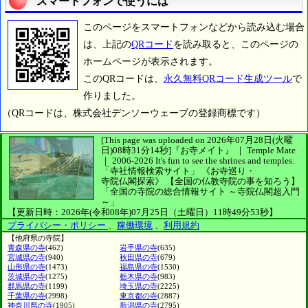
スマートフォンで使うには
このページをスマートフォンなどから読み込む場合
は、上記の
QRコード
を読み取ると、このページの
ホームページが表示されます。
このQRコードは、
永久無料QRコード生成ツール
で
作りました。
（QRコードは、株式会社デンソーウェーブの登録商標です）
[This page was uploaded on 2026年07月28日(火曜
日)08時31分14秒]
『お寺メイト』 ｜ Temple Mate
｜
2006-2026
It's fun to see
the shrines and temples.
「寺社情報検索サイト」
《お寺巡り・
寺院仏閣探索》
【全国の仏教寺院の事を知ろう】
「全国の寺院の総合情報サイト ～寺院仏閣超入門
～」
【更新日時：2026年(令和08年)07月25日（土曜日）11時49分53秒】
プライバシー・ポリシー
、
稼働環境
、
利用規約
【他府県の寺院】
青森県の寺
(462)
岩手県の寺
(635)
宮城県の寺
(940)
秋田県の寺
(679)
山形県の寺
(1473)
福島県の寺
(1530)
茨城県の寺
(1275)
栃木県の寺
(983)
群馬県の寺
(1199)
埼玉県の寺
(2225)
千葉県の寺
(2998)
東京都の寺
(2887)
神奈川県の寺
(1905)
新潟県の寺
(2795)