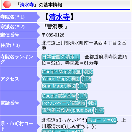
『
清水寺
』の基本情報
【
清水寺
】
寺院名(＊1)
『曹洞宗 』
宗派名(＊2)
郵便番号
〒089-0126
北海道上川郡清水町南一条西４丁目２番
住所(＊3)
地
寺院名ランキン
日本全国の清水寺
全都道府県寺院数順
グ
位＝92位、寺院数＝81カ寺
Google Mapの地図
別窓
アクセス
Yahoo Mapの地図
別窓
Bing Mapの地図
別窓
Google電話番号
別窓
電話番号
iタウンページ電話帳
別窓
電話番号検索(jpnumber)
別窓
北海道(ほっかいどう)
県コード = 01
、上
県・市町村コー
川郡清水町(しみずちょう)
ド