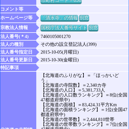
市町村コード = 636
コメント等
ホームページ等
「清水寺」の情報
別窓
宗教法人情報
国税庁法人番号サイト
別窓
法人番号(＊4)
7460105001270
法人の種別
その他の設立登記法人(399)
法人番号指定日
2015-10-05(月曜日)
法人番号更新日
2015-10-30(金曜日)
特記事項
【北海道のふりがな】＝「ほっかいど
う」
【北海道の寺院数】＝2,340カ寺
【北海道の人口】＝5,381,733人
【北海道の人口数ランキング】＝8位(全国
47都道府県中)
【北海道の面積】＝83,424.31平方Km
【北海道の面積ランキング】＝1位(全国47
都道府県中)
【北海道の世帯数】＝2,444,810世帯
【北海道の世帯数ランキング】＝7位(全国