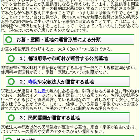
で手を合わせることが先祖供養になると考えられています。先祖供養も間違
いではありませんが、第一の目的はお墓に参りすることでご先祖さまを通し
て私たちが仏教の教えに出会うことです。つまり我々は煩悩の中でしか生き
ることのできない自分に気づき、我々のいのちが無限の智慧と無限の慈悲を
お持ちの阿弥陀仏に生かされている事実に目覚めることです。これにより、
阿弥陀仏に帰依し念仏することによって、今生きているいのちに光があてら
れ、現在のいのちが充実したものとなるのです。
お墓・霊園・墓地の運営形態による分類
お墓を経営形態で分類すると、大きく次の３つに区分できる。
１）都道府県や市町村が運営する公営墓地
都道府県や市区町村の自治体が運営する墓地で一般的に大規模霊園が多い。
使用料や管理料が安く、宗旨・宗派についての制限がない。
２）
寺院
や宗教法人が運営する墓地
宗教法人が運営する
お寺
の境内にある墓地。以前は墓地の基本はお寺の境内
であり、お墓のイメージとして最も定着している形である。お葬式や法事を
行ってくれるお寺が管理運営している墓地なので、親しみやすく安心してお
墓を建てることができる。しかし、信仰している宗旨・宗派でないとお墓を
建てれない場合もあり、お墓のデザインに制約がある場合もある。
３）民間霊園が運営する墓地
宗教法人や行政以外の民間業者が運営する墓地。宗旨・宗派が自由であり、
バリアフリーの霊園や交通のアクセスが良い霊園が多い。