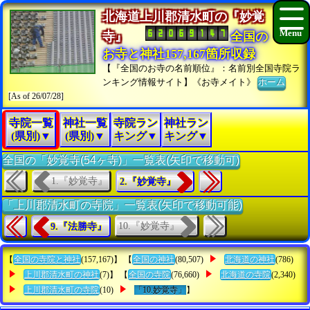
北海道上川郡清水町の『妙覚
寺』
全国の
お寺と神社157,167箇所収録
【『全国のお寺の名前順位』：名前別全国寺院ラ
ンキング情報サイト】《お寺メイト》
ホーム
[As of 26/07/28]
寺院一覧
神社一覧
寺院ラン
神社ラン
(県別)▼
(県別)▼
キング▼
キング▼
全国の「妙覚寺(54ヶ寺)」一覧表(矢印で移動可)
1.『妙覚寺』
2.『妙覚寺』
「上川郡清水町の寺院」一覧表(矢印で移動可能)
10.『妙覚寺』
9.『法勝寺』
【
全国の寺院と神社
(157,167)】 【
全国の神社
(80,507)
北海道の神社
(786)
上川郡清水町の神社
(7)】 【
全国の寺院
(76,660)
北海道の寺院
(2,340)
上川郡清水町の寺院
(10)
「10.妙覚寺」
】