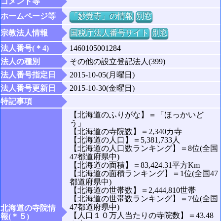
コメント等
ホームページ等
「妙覚寺」の情報
別窓
宗教法人情報
国税庁法人番号サイト
別窓
法人番号(＊4)
1460105001284
法人の種別
その他の設立登記法人(399)
法人番号指定日
2015-10-05(月曜日)
法人番号更新日
2015-10-30(金曜日)
特記事項
【北海道のふりがな】＝「ほっかいど
う」
【北海道の寺院数】＝2,340カ寺
【北海道の人口】＝5,381,733人
【北海道の人口数ランキング】＝8位(全国
47都道府県中)
【北海道の面積】＝83,424.31平方Km
【北海道の面積ランキング】＝1位(全国47
都道府県中)
【北海道の世帯数】＝2,444,810世帯
【北海道の世帯数ランキング】＝7位(全国
47都道府県中)
北海道の寺院情
【人口１０万人当たりの寺院数】＝43.48
報(＊５)