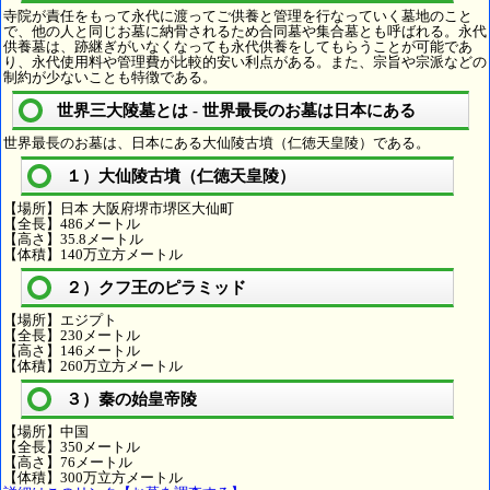
寺院が責任をもって永代に渡ってご供養と管理を行なっていく墓地のこと
で、他の人と同じお墓に納骨されるため合同墓や集合墓とも呼ばれる。永代
供養墓は、跡継ぎがいなくなっても永代供養をしてもらうことが可能であ
り、永代使用料や管理費が比較的安い利点がある。また、宗旨や宗派などの
制約が少ないことも特徴である。
世界三大陵墓とは - 世界最長のお墓は日本にある
世界最長のお墓は、日本にある大仙陵古墳（仁徳天皇陵）である。
１）大仙陵古墳（仁徳天皇陵）
【場所】日本 大阪府堺市堺区大仙町
【全長】486メートル
【高さ】35.8メートル
【体積】140万立方メートル
２）クフ王のピラミッド
【場所】エジプト
【全長】230メートル
【高さ】146メートル
【体積】260万立方メートル
３）秦の始皇帝陵
【場所】中国
【全長】350メートル
【高さ】76メートル
【体積】300万立方メートル