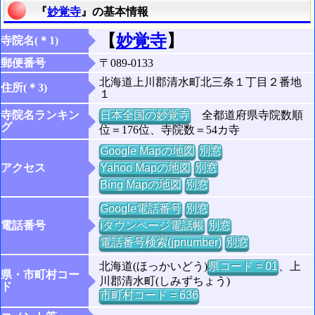
『
妙覚寺
』の基本情報
【
妙覚寺
】
寺院名(＊1)
郵便番号
〒089-0133
北海道上川郡清水町北三条１丁目２番地
住所(＊3)
１
寺院名ランキン
日本全国の妙覚寺
全都道府県寺院数順
グ
位＝176位、寺院数＝54カ寺
Google Mapの地図
別窓
アクセス
Yahoo Mapの地図
別窓
Bing Mapの地図
別窓
Google電話番号
別窓
電話番号
iタウンページ電話帳
別窓
電話番号検索(jpnumber)
別窓
北海道(ほっかいどう)
県コード = 01
、上
県・市町村コー
川郡清水町(しみずちょう)
ド
市町村コード = 636