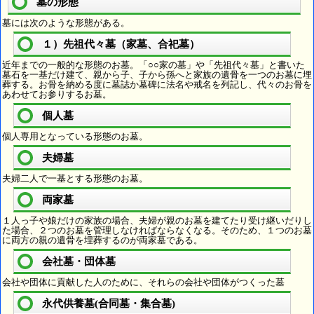
墓の形態
墓には次のような形態がある。
１）先祖代々墓（家墓、合祀墓）
近年までの一般的な形態のお墓。「○○家の墓」や「先祖代々墓」と書いた
墓石を一基だけ建て、親から子、子から孫へと家族の遺骨を一つのお墓に埋
葬する。お骨を納める度に墓誌か墓碑に法名や戒名を列記し、代々のお骨を
あわせてお参りするお墓。
個人墓
個人専用となっている形態のお墓。
夫婦墓
夫婦二人で一基とする形態のお墓。
両家墓
１人っ子や娘だけの家族の場合、夫婦が親のお墓を建てたり受け継いだりし
た場合、２つのお墓を管理しなければならなくなる。そのため、１つのお墓
に両方の親の遺骨を埋葬するのが両家墓である。
会社墓・団体墓
会社や団体に貢献した人のために、それらの会社や団体がつくった墓
永代供養墓(合同墓・集合墓)