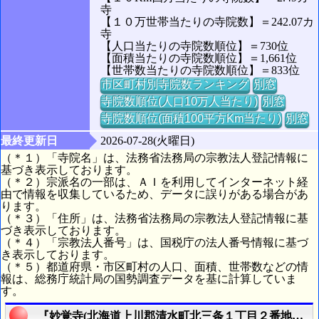
寺
【１０万世帯当たりの寺院数】＝242.07カ
寺
【人口当たりの寺院数順位】＝730位
【面積当たりの寺院数順位】＝1,661位
【世帯数当たりの寺院数順位】＝833位
市区町村別寺院数ランキング
別窓
寺院数順位(人口10万人当たり)
別窓
寺院数順位(面積100平方Km当たり)
別窓
最終更新日
2026-07-28(火曜日)
（＊１）「寺院名」は、法務省法務局の宗教法人登記情報に
基づき表示しております。
（＊２）宗派名の一部は、ＡＩを利用してインターネット経
由で情報を収集しているため、データに誤りがある場合があ
ります。
（＊３）「住所」は、法務省法務局の宗教法人登記情報に基
づき表示しております。
（＊４）「宗教法人番号」は、国税庁の法人番号情報に基づ
き表示しております。
（＊５）都道府県・市区町村の人口、面積、世帯数などの情
報は、総務庁統計局の国勢調査データを基に計算していま
す。
『妙覚寺(北海道上川郡清水町北三条１丁目２番地１)