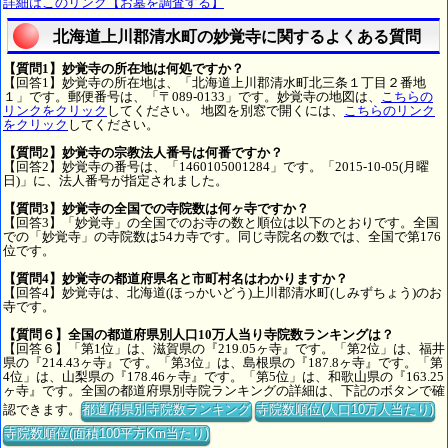
詳細はこのリンク【お墓を調査する】
北海道上川郡清水町の妙覚寺に関するよくある質問
【質問1】妙覚寺の所在地は何処ですか？
【回答1】妙覚寺の所在地は、「北海道上川郡清水町北三条１丁目２番地
１」です。郵便番号は、「〒089-0133」です。妙覚寺の地図は、
こちらの
リンクをクリック
してください。 地図を別窓で開くには、
こちらのリンク
をクリック
してください。
【質問2】妙覚寺の宗教法人番号は何番ですか？
【回答2】妙覚寺の番号は、「1460105001284」です。「2015-10-05(月曜
日)」に、法人番号が指定されました。
【質問3】妙覚寺の全国での寺院数は何ヶ寺ですか？
【回答3】「妙覚寺」の全国でのお寺の数と順位は以下のとおりです。全国
での「妙覚寺」の寺院数は54カ寺です。同じ寺院名の数では、全国で第176
位です。
【質問4】妙覚寺の都道府県名と市町村名はわかりますか？
【回答4】妙覚寺は、北海道(ほっかいどう)上川郡清水町(しみずちょう)のお
寺です。
【質問６】全国の都道府県別人口10万人当り寺院数ランキングは？
【回答６】「第1位」は、滋賀県の『219.05ヶ寺』です。「第2位」は、福井
県の『214.43ヶ寺』です。「第3位」は、島根県の『187.8ヶ寺』です。「第
4位」は、山梨県の『178.46ヶ寺』です。「第5位」は、和歌山県の『163.25
ヶ寺』です。全国の都道府県別寺院ランキングの詳細は、下記のボタンで確
認できます。
都道府県別寺院数ランキング
寺院数順位(人口10万人当たり)
寺院数順位(面積100平方Km当たり)