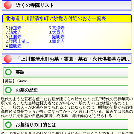
近くの寺院リスト
北海道上川郡清水町の妙覚寺付近のお寺一覧表
5.
浄蓮寺
6.
真浄寺
7.
清水寺
8.
大貫寺
9.
法勝寺
1.
顕明寺
2.
護國山清...
3.
壽光寺
4.
照明寺
「上川郡清水町お墓・霊園・墓石・永代供養墓を調査
英語
【英語】 Grave
お墓の歴史
現代のような墓石を使ったお墓が建てられ始めたのは江戸時代の元禄年間の
頃である。ただ当時は権力者などが中心で一般の人々には縁遠いものでし
た。一般の人々がお墓を建てられるようになったのは、昭和の初期から戦後
高度経済成長で人々が豊かになってからだと言われている。最近ではお墓の
代わりに納骨堂や自然葬(散骨、樹木葬、海洋葬)なども見られる。
お墓詣りの目的とは
多くの方がお墓参りの目的はご先祖さまに会いに行くことであり、お墓の前