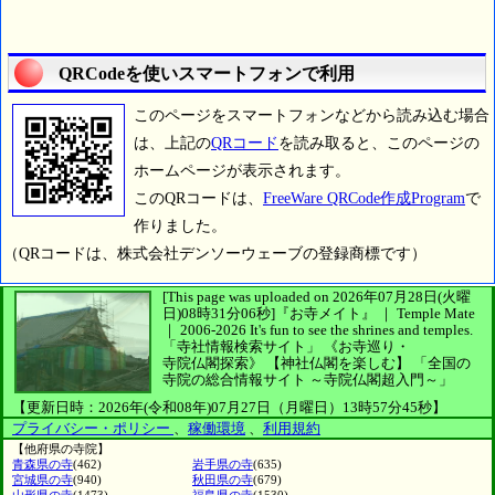
QRCodeを使いスマートフォンで利用
このページをスマートフォンなどから読み込む場合
は、上記の
QRコード
を読み取ると、このページの
ホームページが表示されます。
このQRコードは、
FreeWare QRCode作成Program
で
作りました。
（QRコードは、株式会社デンソーウェーブの登録商標です）
[This page was uploaded on 2026年07月28日(火曜
日)08時31分06秒]
『お寺メイト』 ｜ Temple Mate
｜
2006-2026
It's fun to see
the shrines and temples.
「寺社情報検索サイト」
《お寺巡り・
寺院仏閣探索》
【神社仏閣を楽しむ】
「全国の
寺院の総合情報サイト ～寺院仏閣超入門～」
【更新日時：2026年(令和08年)07月27日（月曜日）13時57分45秒】
プライバシー・ポリシー
、
稼働環境
、
利用規約
【他府県の寺院】
青森県の寺
(462)
岩手県の寺
(635)
宮城県の寺
(940)
秋田県の寺
(679)