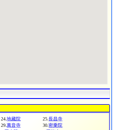
24.
地藏院
25.
長昌寺
29.
萬音寺
30.
密乗院