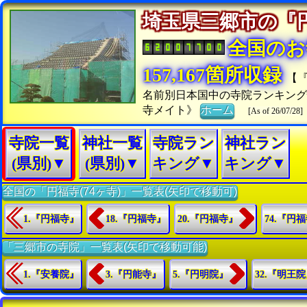
埼玉県三郷市の
全国のお
157,167箇所収録
【
名前別日本国中の寺院ランキン
寺メイト》
ホーム
[As of 26/07/28]
寺院一覧
神社一覧
寺院ラン
神社ラン
(県別)▼
(県別)▼
キング▼
キング▼
全国の「円福寺(74ヶ寺)」一覧表(矢印で移動可)
1.『円福寺』
18.『円福寺』
20.『円福寺』
74.『円
「三郷市の寺院」一覧表(矢印で移動可能)
1.『安養院』
3.『円能寺』
5.『円明院』
32.『明王