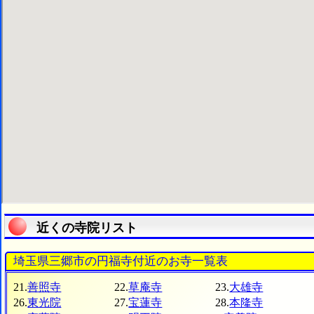
近くの寺院リスト
埼玉県三郷市の円福寺付近のお寺一覧表
21.
善照寺
22.
草庵寺
23.
大雄寺
26.
東光院
27.
宝蓮寺
28.
本隆寺