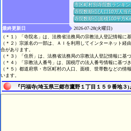
市区町村別寺院数ランキン
寺院数順位(人口10万人当た
寺院数順位(面積100平方K
最終更新日
2026-07-28(火曜日)
（＊１）「寺院名」は、法務省法務局の宗教法人登記情報に
（＊２）宗派名の一部は、ＡＩを利用してインターネット経
合があります。
（＊３）「住所」は、法務省法務局の宗教法人登記情報に基
（＊４）「宗教法人番号」は、国税庁の法人番号情報に基づ
（＊５）都道府県・市区町村の人口、面積、世帯数などの情
います。
『円福寺(埼玉県三郷市鷹野１丁目１５９番地３)