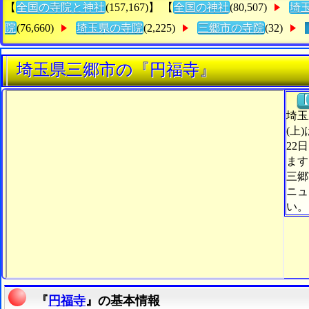
【
全国の寺院と神社
(157,167)】 【
全国の神社
(80,507)
埼
院
(76,660)
埼玉県の寺院
(2,225)
三郷市の寺院
(32)
埼玉県三郷市の『円福寺』
【
埼玉
(上
22
ます
三郷
ニュ
い。
『
円福寺
』の基本情報