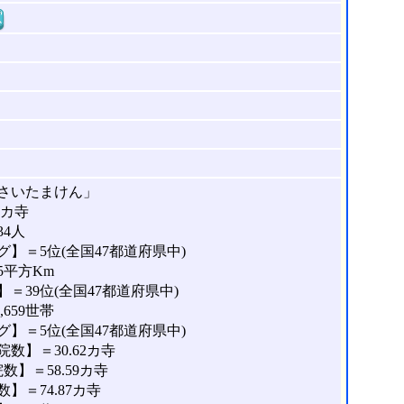
窓
さいたまけん」
5カ寺
34人
】＝5位(全国47都道府県中)
5平方Km
＝39位(全国47都道府県中)
659世帯
】＝5位(全国47都道府県中)
数】＝30.62カ寺
】＝58.59カ寺
＝74.87カ寺