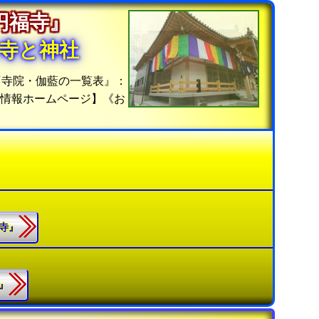
『円福寺』
寺と神社
『寺院・伽藍の一覧表』：
グ情報ホームページ】《お
福寺』
院』