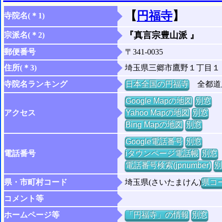
【
円福寺
】
寺院名(＊1)
『真言宗豊山派 』
宗派名(＊2)
郵便番号
〒341-0035
住所(＊3)
埼玉県三郷市鷹野１丁目１
寺院名ランキング
日本全国の円福寺
全都道府
Google Mapの地図
別窓
アクセス
Yahoo Mapの地図
別窓
Bing Mapの地図
別窓
Google電話番号
別窓
電話番号
iタウンページ電話帳
別窓
電話番号検索(jpnumber)
別
県・市町村コード
埼玉県(さいたまけん)
県コー
コメント等
ホームページ等
「円福寺」の情報
別窓