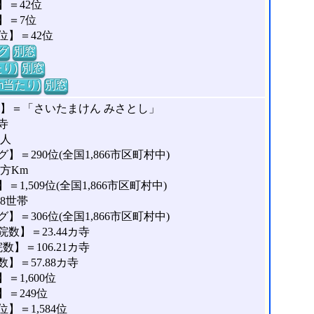
＝42位
】＝7位
位】＝42位
グ
別窓
り)
別窓
m当たり)
別窓
な】＝「さいたまけん みさとし」
寺
1人
＝290位(全国1,866市区町村中)
平方Km
,509位(全国1,866市区町村中)
88世帯
＝306位(全国1,866市区町村中)
数】＝23.44カ寺
】＝106.21カ寺
＝57.88カ寺
1,600位
＝249位
＝1,584位