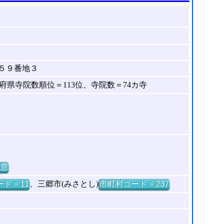
５９番地３
県寺院数順位＝113位、寺院数＝74カ寺
窓
ド = 11
、三郷市(みさとし)
市町村コード = 237