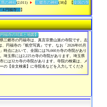
玉県の神社
(2,011)
三郷市の神社
(38)】 【
全国の寺
「4.円福寺」
】
円福寺の写真と地図】
県三郷市の円福寺は、真言宗豊山派の寺院です。左
)は、円福寺の『航空写真』です。なお「2026年05月
日」時点において、全国には76,660カ寺の寺院があり
。埼玉県には2,225カ寺の寺院があります。埼玉県
市には32カ寺の寺院があります。寺院の検索は、メ
ーの【全文検索】に寺院名などを入力してくださ