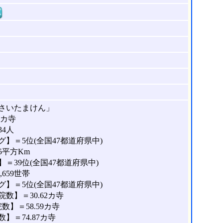
窓
さいたまけん」
5カ寺
34人
】＝5位(全国47都道府県中)
5平方Km
＝39位(全国47都道府県中)
659世帯
】＝5位(全国47都道府県中)
数】＝30.62カ寺
】＝58.59カ寺
＝74.87カ寺