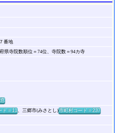
７番地
県寺院数順位＝74位、寺院数＝94カ寺
窓
ド = 11
、三郷市(みさとし)
市町村コード = 237