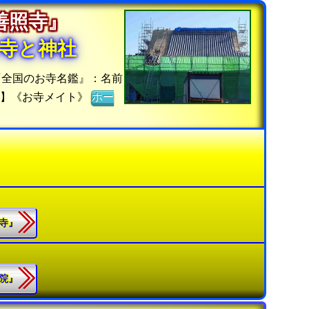
『善照寺』
寺と神社
『全国のお寺名鑑』：名前
ト】《お寺メイト》
ホー
照寺』
王院』