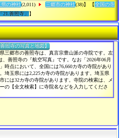
玉県の神社
(2,011)
三郷市の神社
(38)】 【
全国の寺
「21.善照寺」
】
善照寺の写真と地図】
県三郷市の善照寺は、真言宗豊山派の寺院です。左
)は、善照寺の『航空写真』です。なお「2026年06月
日」時点において、全国には76,660カ寺の寺院があり
。埼玉県には2,225カ寺の寺院があります。埼玉県
市には32カ寺の寺院があります。寺院の検索は、メ
ーの【全文検索】に寺院名などを入力してくださ