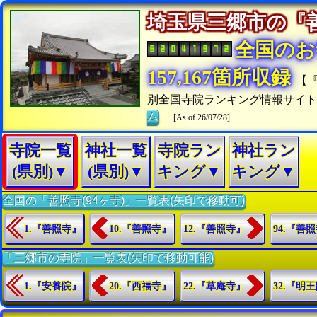
埼玉県三郷市の
全国のお
157,167箇所収録
【
別全国寺院ランキング情報サイ
ム
[As of 26/07/28]
寺院一覧
神社一覧
寺院ラン
神社ラン
(県別)▼
(県別)▼
キング▼
キング▼
全国の「善照寺(94ヶ寺)」一覧表(矢印で移動可)
1.『善照寺』
10.『善照寺』
12.『善照寺』
94.『善
「三郷市の寺院」一覧表(矢印で移動可能)
1.『安養院』
20.『西福寺』
22.『草庵寺』
32.『明