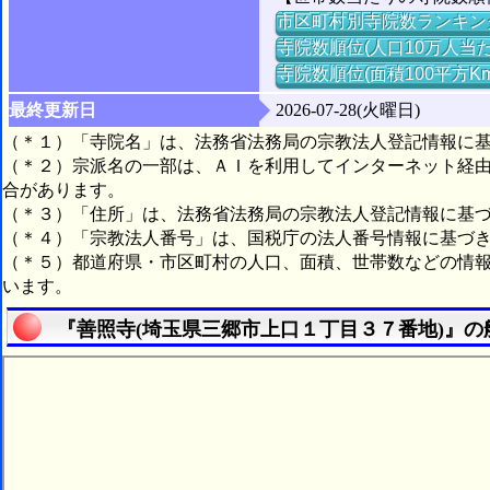
市区町村別寺院数ランキン
寺院数順位(人口10万人当た
寺院数順位(面積100平方K
最終更新日
2026-07-28(火曜日)
（＊１）「寺院名」は、法務省法務局の宗教法人登記情報に
（＊２）宗派名の一部は、ＡＩを利用してインターネット経
合があります。
（＊３）「住所」は、法務省法務局の宗教法人登記情報に基
（＊４）「宗教法人番号」は、国税庁の法人番号情報に基づ
（＊５）都道府県・市区町村の人口、面積、世帯数などの情
います。
『善照寺(埼玉県三郷市上口１丁目３７番地)』の