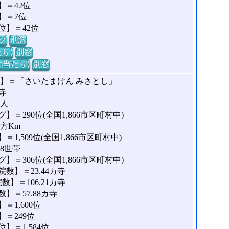
＝42位
】＝7位
位】＝42位
グ
別窓
り)
別窓
m当たり)
別窓
な】＝「さいたまけん みさとし」
寺
1人
＝290位(全国1,866市区町村中)
平方Km
,509位(全国1,866市区町村中)
88世帯
＝306位(全国1,866市区町村中)
数】＝23.44カ寺
】＝106.21カ寺
＝57.88カ寺
1,600位
＝249位
＝1,584位