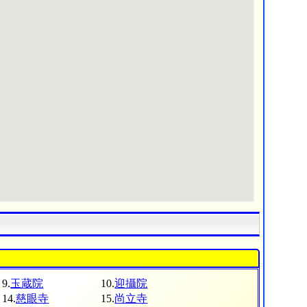
9.
玉蔵院
10.
迎攝院
14.
慈眼寺
15.
尚立寺