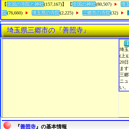
【
全国の寺院と神社
(157,167)】 【
全国の神社
(80,507)
埼
院
(76,660)
埼玉県の寺院
(2,225)
三郷市の寺院
(32)
埼玉県三郷市の『善照寺』
【
埼玉
(上
20
ます
三郷
ニュ
い。
『
善照寺
』の基本情報