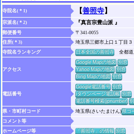
【
善照寺
】
寺院名(＊1)
『真言宗豊山派 』
宗派名(＊2)
郵便番号
〒341-0055
住所(＊3)
埼玉県三郷市上口１丁目３
寺院名ランキング
日本全国の善照寺
全都道府
Google Mapの地図
別窓
アクセス
Yahoo Mapの地図
別窓
Bing Mapの地図
別窓
Google電話番号
別窓
電話番号
iタウンページ電話帳
別窓
電話番号検索(jpnumber)
別
県・市町村コード
埼玉県(さいたまけん)
県コー
コメント等
ホームページ等
「善照寺」の情報
別窓