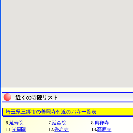
近くの寺院リスト
埼玉県三郷市の善照寺付近のお寺一覧表
6.
延寿院
7.
延命院
8.
興禅寺
11.
光福院
12.
香岩寺
13.
高應寺