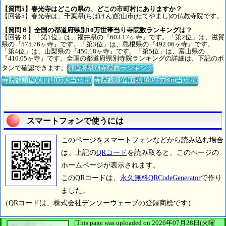
【質問5】春光寺はどこの県の、どこの市町村にありますか？
【回答5】春光寺は、千葉県(ちばけん)館山市(たてやまし)の仏教寺院です。
【質問６】全国の都道府県別10万世帯当り寺院数ランキングは？
【回答６】「第1位」は、福井県の『603.17ヶ寺』です。「第2位」は、滋賀
県の『575.76ヶ寺』です。「第3位」は、島根県の『492.06ヶ寺』です。
「第4位」は、山梨県の『450.18ヶ寺』です。「第5位」は、富山県の
『410.05ヶ寺』です。全国の都道府県別寺院ランキングの詳細は、下記のボ
タンで確認できます。
都道府県別寺院数ランキング
寺院数順位(人口10万人当たり)
寺院数順位(面積100平方Km当たり)
スマートフォンで使うには
このページをスマートフォンなどから読み込む場合
は、上記の
QRコード
を読み取ると、このページの
ホームページが表示されます。
このQRコードは、
永久無料QRCodeGenerator
で作り
ました。
（QRコードは、株式会社デンソーウェーブの登録商標です）
[This page was uploaded on 2026年07月28日(火曜