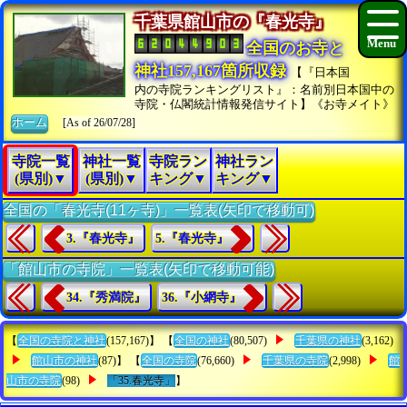
千葉県館山市の『春光寺』
全国のお寺と
神社157,167箇所収録
【『日本国
内の寺院ランキングリスト』：名前別日本国中の
寺院・仏閣統計情報発信サイト】《お寺メイト》
ホーム
[As of 26/07/28]
寺院一覧
神社一覧
寺院ラン
神社ラン
(県別)▼
(県別)▼
キング▼
キング▼
全国の「春光寺(11ヶ寺)」一覧表(矢印で移動可)
3.『春光寺』
5.『春光寺』
「館山市の寺院」一覧表(矢印で移動可能)
34.『秀満院』
36.『小網寺』
【
全国の寺院と神社
(157,167)】 【
全国の神社
(80,507)
千葉県の神社
(3,162)
館山市の神社
(87)】 【
全国の寺院
(76,660)
千葉県の寺院
(2,998)
館
山市の寺院
(98)
「35.春光寺」
】