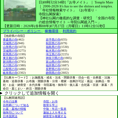
日)08時32分34秒]
『お寺メイト』 ｜ Temple Mate
｜
2006-2026
It's fun to see
the shrines and temples.
「寺社情報検索サイト」
《お寺巡り・
寺院仏閣探索》
【神社仏閣の徹底的な調査・研究】
「全国の寺院
の総合情報サイト ～寺院仏閣超入門～」
【更新日時：2026年(令和08年)07月27日（月曜日）11時12分32秒】
プライバシー・ポリシー
、
稼働環境
、
利用規約
【他府県の寺院】
青森県の寺
(462)
岩手県の寺
(635)
宮城県の寺
(940)
秋田県の寺
(679)
山形県の寺
(1473)
福島県の寺
(1530)
茨城県の寺
(1275)
栃木県の寺
(983)
群馬県の寺
(1199)
埼玉県の寺
(2225)
東京都の寺
(2887)
神奈川県の寺
(1905)
新潟県の寺
(2795)
富山県の寺
(1604)
石川県の寺
(1380)
福井県の寺
(1687)
山梨県の寺
(1490)
長野県の寺
(1555)
岐阜県の寺
(2302)
静岡県の寺
(2602)
【仏教キーワード】：お施餓鬼・戒名・法名・閉眼供養・倶会一処・合葬墓・法施・
墓相・追善供養・お布施・開眼供養・分骨・檀家・改葬許可証・墓誌・副葬品・祭
祀・お盆・納骨堂・永代供養・寺院墓地・御朱印・個人墓・合祀墓・宗派・家墓・月
命日・墓じまい・終活・開眼供養
クリックして追加情報を開く
【仏教関連用語】
今年の法事
寺院・お寺
自然葬について知る
散骨を学ぶ
お墓・墓地の情報
中陰・年忌一覧表
御朱印について
蓮如上人を考える
日本国憲法
納骨堂を検索する