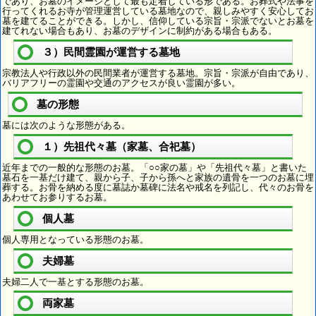
であり、お墓のイメージとして最も定着している形である。お葬式や法事を
行ってくれるお寺が管理運営している墓地なので、親しみやすく安心してお
墓を建てることができる。しかし、信仰している宗旨・宗派でないとお墓を
建てれない場合もあり、お墓のデザインに制約がある場合もある。
３）民間霊園が運営する墓地
宗教法人や行政以外の民間業者が運営する墓地。宗旨・宗派が自由であり、
バリアフリーの霊園や交通のアクセスが良い霊園が多い。
墓の形態
墓には次のような形態がある。
１）先祖代々墓（家墓、合祀墓）
近年までの一般的な形態のお墓。「○○家の墓」や「先祖代々墓」と書いた
墓石を一基だけ建て、親から子、子から孫へと家族の遺骨を一つのお墓に埋
葬する。お骨を納める度に墓誌か墓碑に法名や戒名を列記し、代々のお骨を
あわせてお参りするお墓。
個人墓
個人専用となっている形態のお墓。
夫婦墓
夫婦二人で一基とする形態のお墓。
両家墓