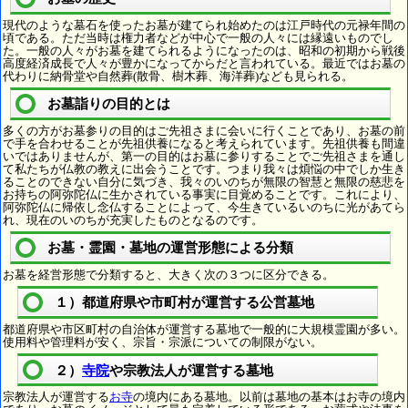
現代のような墓石を使ったお墓が建てられ始めたのは江戸時代の元禄年間の
頃である。ただ当時は権力者などが中心で一般の人々には縁遠いものでし
た。一般の人々がお墓を建てられるようになったのは、昭和の初期から戦後
高度経済成長で人々が豊かになってからだと言われている。最近ではお墓の
代わりに納骨堂や自然葬(散骨、樹木葬、海洋葬)なども見られる。
お墓詣りの目的とは
多くの方がお墓参りの目的はご先祖さまに会いに行くことであり、お墓の前
で手を合わせることが先祖供養になると考えられています。先祖供養も間違
いではありませんが、第一の目的はお墓に参りすることでご先祖さまを通し
て私たちが仏教の教えに出会うことです。つまり我々は煩悩の中でしか生き
ることのできない自分に気づき、我々のいのちが無限の智慧と無限の慈悲を
お持ちの阿弥陀仏に生かされている事実に目覚めることです。これにより、
阿弥陀仏に帰依し念仏することによって、今生きているいのちに光があてら
れ、現在のいのちが充実したものとなるのです。
お墓・霊園・墓地の運営形態による分類
お墓を経営形態で分類すると、大きく次の３つに区分できる。
１）都道府県や市町村が運営する公営墓地
都道府県や市区町村の自治体が運営する墓地で一般的に大規模霊園が多い。
使用料や管理料が安く、宗旨・宗派についての制限がない。
２）
寺院
や宗教法人が運営する墓地
宗教法人が運営する
お寺
の境内にある墓地。以前は墓地の基本はお寺の境内