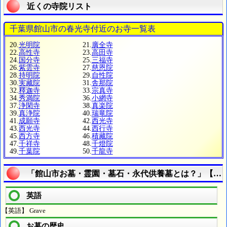
近くの寺院リスト
千葉県館山市の春光寺付近のお寺一覧表
20.
光明院
21.
廣全寺
22.
高性寺
23.
高田寺
24.
国分寺
25.
三福寺
26.
紫雲寺
27.
慈恩院
28.
持明院
29.
自性院
30.
実藏院
31.
舎那院
32.
釋迦寺
33.
宗真寺
34.
秀満院
36.
小網寺
37.
浄閑寺
38.
真楽院
39.
真浄院
40.
瑞竜院
41.
成願寺
42.
西光寺
43.
西光寺
44.
西行寺
45.
西方寺
46.
積藏院
47.
千祥寺
48.
千燈院
49.
千葉院
50.
千龍寺
「館山市お墓・霊園・墓石・永代供養墓とは？」【寺
英語
【英語】 Grave
お墓の歴史