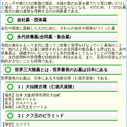
１人っ子や娘だけの家族の場合、夫婦が親のお墓を建てたり受け継いだりし
た場合、２つのお墓を管理しなければならなくなる。そのため、１つのお墓
に両方の親の遺骨を埋葬するのが両家墓である。
会社墓・団体墓
会社や団体に貢献した人のために、それらの会社や団体がつくった墓
永代供養墓(合同墓・集合墓)
寺院が責任をもって永代に渡ってご供養と管理を行なっていく墓地のこと
で、他の人と同じお墓に納骨されるため合同墓や集合墓とも呼ばれる。永代
供養墓は、跡継ぎがいなくなっても永代供養をしてもらうことが可能であ
り、永代使用料や管理費が比較的安い利点がある。また、宗旨や宗派などの
制約が少ないことも特徴である。
世界三大陵墓とは - 世界最長のお墓は日本にある
世界最長のお墓は、日本にある大仙陵古墳（仁徳天皇陵）である。
１）大仙陵古墳（仁徳天皇陵）
【場所】日本 大阪府堺市堺区大仙町
【全長】486メートル
【高さ】35.8メートル
【体積】140万立方メートル
２）クフ王のピラミッド
【場所】エジプト