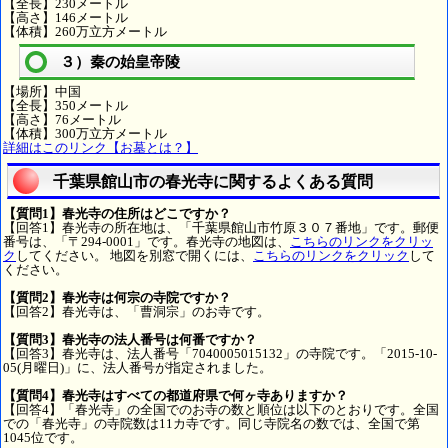
【全長】230メートル
【高さ】146メートル
【体積】260万立方メートル
３）秦の始皇帝陵
【場所】中国
【全長】350メートル
【高さ】76メートル
【体積】300万立方メートル
詳細はこのリンク【お墓とは？】
千葉県館山市の春光寺に関するよくある質問
【質問1】春光寺の住所はどこですか？
【回答1】春光寺の所在地は、「千葉県館山市竹原３０７番地」です。郵便
番号は、「〒294-0001」です。春光寺の地図は、
こちらのリンクをクリッ
ク
してください。 地図を別窓で開くには、
こちらのリンクをクリック
して
ください。
【質問2】春光寺は何宗の寺院ですか？
【回答2】春光寺は、「曹洞宗」のお寺です。
【質問3】春光寺の法人番号は何番ですか？
【回答3】春光寺は、法人番号「7040005015132」の寺院です。「2015-10-
05(月曜日)」に、法人番号が指定されました。
【質問4】春光寺はすべての都道府県で何ヶ寺ありますか？
【回答4】「春光寺」の全国でのお寺の数と順位は以下のとおりです。全国
での「春光寺」の寺院数は11カ寺です。同じ寺院名の数では、全国で第
1045位です。