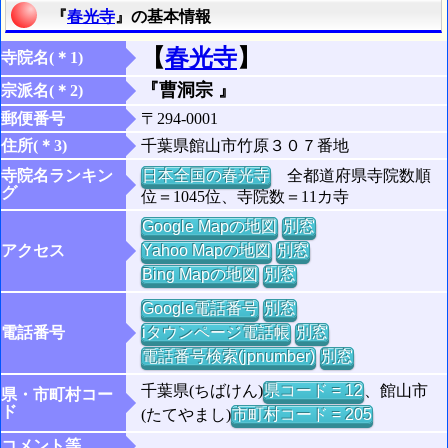
『
春光寺
』の基本情報
【
春光寺
】
寺院名(＊1)
『曹洞宗 』
宗派名(＊2)
郵便番号
〒294-0001
住所(＊3)
千葉県館山市竹原３０７番地
寺院名ランキン
日本全国の春光寺
全都道府県寺院数順
グ
位＝1045位、寺院数＝11カ寺
Google Mapの地図
別窓
アクセス
Yahoo Mapの地図
別窓
Bing Mapの地図
別窓
Google電話番号
別窓
電話番号
iタウンページ電話帳
別窓
電話番号検索(jpnumber)
別窓
千葉県(ちばけん)
県コード = 12
、館山市
県・市町村コー
ド
(たてやまし)
市町村コード = 205
コメント等