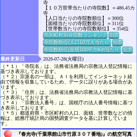
寺
【１０万世帯当たりの寺院数】＝486.45カ
寺
【人口当たりの寺院数順位】＝300位
【面積当たりの寺院数順位】＝311位
【世帯数当たりの寺院数順位】＝354位
市区町村別寺院数ランキング
別窓
寺院数順位(人口10万人当たり)
別窓
寺院数順位(面積100平方Km当たり)
別窓
最終更新日
2026-07-28(火曜日)
（＊１）「寺院名」は、法務省法務局の宗教法人登記情報に
基づき表示しております。
（＊２）宗派名の一部は、ＡＩを利用してインターネット経
由で情報を収集しているため、データに誤りがある場合があ
ります。
（＊３）「住所」は、法務省法務局の宗教法人登記情報に基
づき表示しております。
（＊４）「宗教法人番号」は、国税庁の法人番号情報に基づ
き表示しております。
（＊５）都道府県・市区町村の人口、面積、世帯数などの情
報は、総務庁統計局の国勢調査データを基に計算していま
す。
『春光寺(千葉県館山市竹原３０７番地)』の航空写真