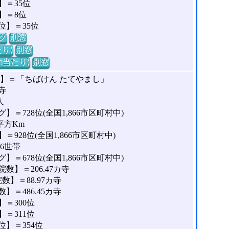
＝35位
】＝8位
位】＝35位
グ
別窓
り)
別窓
m当たり)
別窓
な】＝「ちばけん たてやまし」
寺
人
＝728位(全国1,866市区町村中)
平方Km
928位(全国1,866市区町村中)
46世帯
＝678位(全国1,866市区町村中)
】＝206.47カ寺
】＝88.97カ寺
＝486.45カ寺
＝300位
＝311位
】＝354位