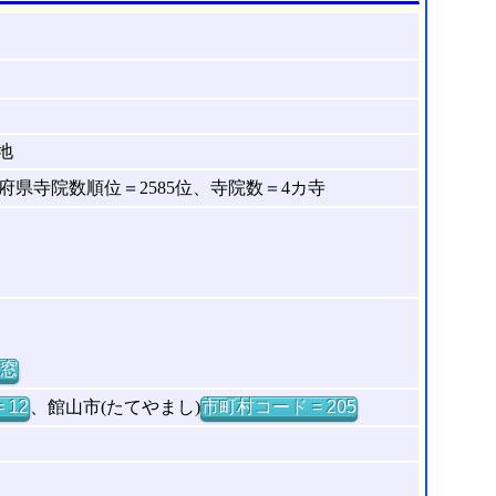
地
県寺院数順位＝2585位、寺院数＝4カ寺
窓
 12
、館山市(たてやまし)
市町村コード = 205