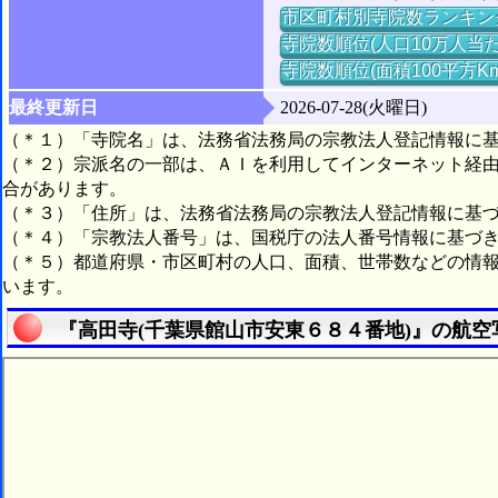
市区町村別寺院数ランキン
寺院数順位(人口10万人当た
寺院数順位(面積100平方K
最終更新日
2026-07-28(火曜日)
（＊１）「寺院名」は、法務省法務局の宗教法人登記情報に
（＊２）宗派名の一部は、ＡＩを利用してインターネット経
合があります。
（＊３）「住所」は、法務省法務局の宗教法人登記情報に基
（＊４）「宗教法人番号」は、国税庁の法人番号情報に基づ
（＊５）都道府県・市区町村の人口、面積、世帯数などの情
います。
『高田寺(千葉県館山市安東６８４番地)』の航空