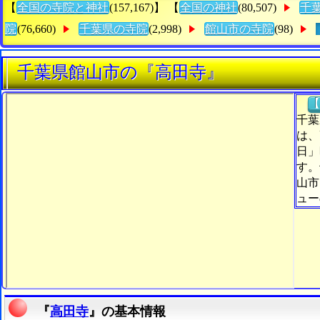
【
全国の寺院と神社
(157,167)】 【
全国の神社
(80,507)
千
院
(76,660)
千葉県の寺院
(2,998)
館山市の寺院
(98)
千葉県館山市の『高田寺』
【
千葉
は、
日」
す。
山市
ュー
『
高田寺
』の基本情報