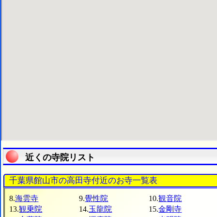
近くの寺院リスト
千葉県館山市の高田寺付近のお寺一覧表
8.
海雲寺
9.
覺性院
10.
観音院
13.
観乗院
14.
玉龍院
15.
金剛寺