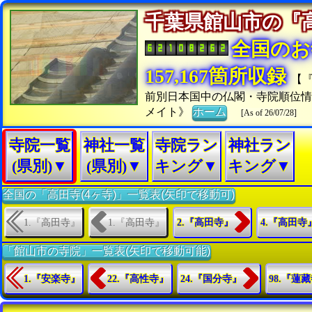
千葉県館山市の
全国のお
157,167箇所収録
【
前別日本国中の仏閣・寺院順位
メイト》
ホーム
[As of 26/07/28]
寺院一覧
神社一覧
寺院ラン
神社ラン
(県別)▼
(県別)▼
キング▼
キング▼
全国の「高田寺(4ヶ寺)」一覧表(矢印で移動可)
1.『高田寺』
1.『高田寺』
2.『高田寺』
4.『高田寺
「館山市の寺院」一覧表(矢印で移動可能)
1.『安楽寺』
22.『高性寺』
24.『国分寺』
98.『蓮