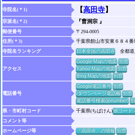
【
高田寺
】
寺院名(＊1)
『曹洞宗 』
宗派名(＊2)
郵便番号
〒294-0005
住所(＊3)
千葉県館山市安東６８４番
寺院名ランキング
日本全国の高田寺
全都道府
Google Mapの地図
別窓
アクセス
Yahoo Mapの地図
別窓
Bing Mapの地図
別窓
Google電話番号
別窓
電話番号
iタウンページ電話帳
別窓
電話番号検索(jpnumber)
別
県・市町村コード
千葉県(ちばけん)
県コード =
コメント等
ホームページ等
「高田寺」の情報
別窓