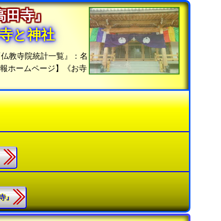
『高田寺』
寺と神社
『仏教寺院統計一覧』：名
情報ホームページ】《お寺
』
藏寺』