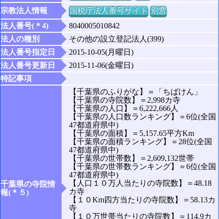
宗教法人情報
国税庁法人番号サイト
別窓
法人番号(＊4)
8040005010842
法人の種別
その他の設立登記法人(399)
法人番号指定日
2015-10-05(月曜日)
法人番号更新日
2015-11-06(金曜日)
特記事項
【千葉県のふりがな】＝「ちばけん」
【千葉県の寺院数】＝2,998カ寺
【千葉県の人口】＝6,222,666人
【千葉県の人口数ランキング】＝6位(全国
47都道府県中)
【千葉県の面積】＝5,157.65平方Km
【千葉県の面積ランキング】＝28位(全国
47都道府県中)
【千葉県の世帯数】＝2,609,132世帯
【千葉県の世帯数ランキング】＝6位(全国
47都道府県中)
【人口１０万人当たりの寺院数】＝48.18
千葉県の寺院情
カ寺
報(＊５)
【１０Km四方当たりの寺院数】＝58.13カ
寺
【１０万世帯当たりの寺院数】＝114.9カ