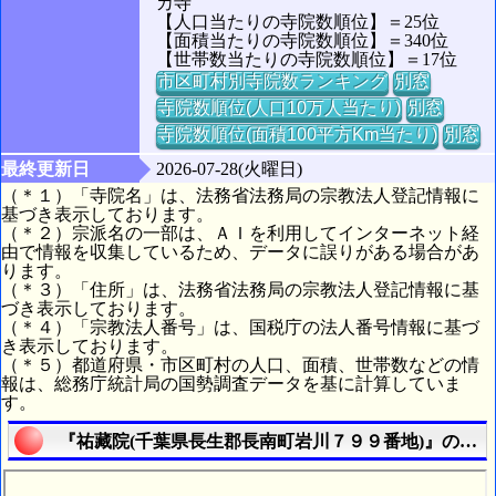
カ寺
【人口当たりの寺院数順位】＝25位
【面積当たりの寺院数順位】＝340位
【世帯数当たりの寺院数順位】＝17位
市区町村別寺院数ランキング
別窓
寺院数順位(人口10万人当たり)
別窓
寺院数順位(面積100平方Km当たり)
別窓
最終更新日
2026-07-28(火曜日)
（＊１）「寺院名」は、法務省法務局の宗教法人登記情報に
基づき表示しております。
（＊２）宗派名の一部は、ＡＩを利用してインターネット経
由で情報を収集しているため、データに誤りがある場合があ
ります。
（＊３）「住所」は、法務省法務局の宗教法人登記情報に基
づき表示しております。
（＊４）「宗教法人番号」は、国税庁の法人番号情報に基づ
き表示しております。
（＊５）都道府県・市区町村の人口、面積、世帯数などの情
報は、総務庁統計局の国勢調査データを基に計算していま
す。
『祐藏院(千葉県長生郡長南町岩川７９９番地)』の航