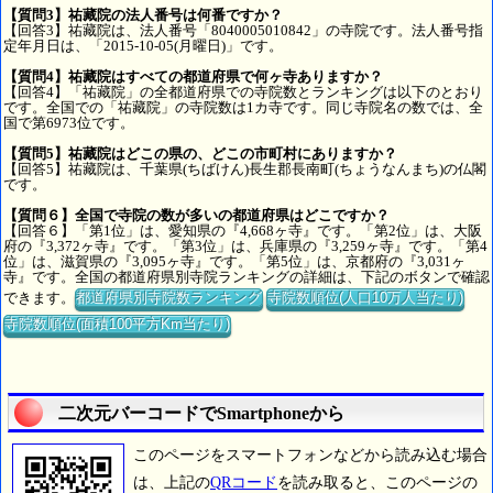
【質問3】祐藏院の法人番号は何番ですか？
【回答3】祐藏院は、法人番号「8040005010842」の寺院です。法人番号指
定年月日は、「2015-10-05(月曜日)」です。
【質問4】祐藏院はすべての都道府県で何ヶ寺ありますか？
【回答4】「祐藏院」の全都道府県での寺院数とランキングは以下のとおり
です。全国での「祐藏院」の寺院数は1カ寺です。同じ寺院名の数では、全
国で第6973位です。
【質問5】祐藏院はどこの県の、どこの市町村にありますか？
【回答5】祐藏院は、千葉県(ちばけん)長生郡長南町(ちょうなんまち)の仏閣
です。
【質問６】全国で寺院の数が多いの都道府県はどこですか？
【回答６】「第1位」は、愛知県の『4,668ヶ寺』です。「第2位」は、大阪
府の『3,372ヶ寺』です。「第3位」は、兵庫県の『3,259ヶ寺』です。「第4
位」は、滋賀県の『3,095ヶ寺』です。「第5位」は、京都府の『3,031ヶ
寺』です。全国の都道府県別寺院ランキングの詳細は、下記のボタンで確認
できます。
都道府県別寺院数ランキング
寺院数順位(人口10万人当たり)
寺院数順位(面積100平方Km当たり)
二次元バーコードでSmartphoneから
このページをスマートフォンなどから読み込む場合
は、上記の
QRコード
を読み取ると、このページの