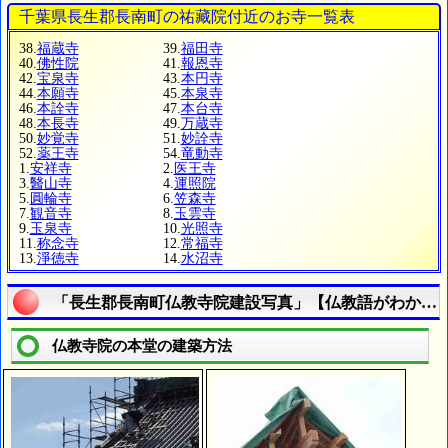
千葉県長生郡長南町の祐藏院付近のお寺一覧表
38.
福蔵寺
39.
福田寺
40.
佛性院
41.
報恩寺
42.
宝泉寺
43.
本円寺
44.
本願寺
45.
本泉寺
46.
本詮寺
47.
本台寺
48.
本長寺
49.
万蔵寺
50.
妙覚寺
51.
妙詮寺
52.
薬王寺
54.
竜動寺
1.
安祥寺
2.
医王寺
3.
醫山寺
4.
運照院
5.
圓輪寺
6.
笠森寺
7.
観音寺
8.
玉雲寺
9.
玉泉寺
10.
光照寺
11.
称念寺
12.
常福寺
13.
淨徳寺
14.
水沼寺
「長生郡長南町仏教寺院建設写真」【仏教語がわかる
仏教寺院の本堂の建築方法