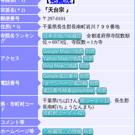
【
祐藏院
】
寺院名(＊1)
『天台宗 』
宗派名(＊2)
郵便番号
〒297-0101
住所(＊3)
千葉県長生郡長南町岩川７９９番地
寺院名ランキン
日本全国の祐藏院
全都道府県寺院数順
グ
位＝6973位、寺院数＝1カ寺
Google Mapの地図
別窓
アクセス
Yahoo Mapの地図
別窓
Bing Mapの地図
別窓
Google電話番号
別窓
電話番号
iタウンページ電話帳
別窓
電話番号検索(jpnumber)
別窓
千葉県(ちばけん)
県コード = 12
、長生郡
県・市町村コー
長南町(ちょうなんまち)
ド
市町村コード = 427
コメント等
ホームページ等
「祐藏院」の情報
別窓