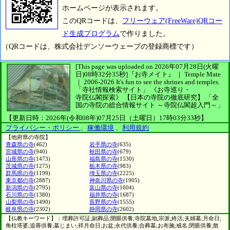
ホームページが表示されます。
このQRコードは、
フリーウェア(FreeWare)QRコー
ド生成プログラム
で作りました。
（QRコードは、株式会社デンソーウェーブの登録商標です）
[This page was uploaded on 2026年07月28日(火曜
日)08時32分35秒]
『お寺メイト』 ｜ Temple Mate
｜
2006-2026
It's fun to see
the shrines and temples.
「寺社情報検索サイト」
《お寺巡り・
寺院仏閣探索》
【日本の寺院の徹底研究】
「全
国の寺院の総合情報サイト ～寺院仏閣超入門～」
【更新日時：2026年(令和08年)07月25日（土曜日）17時03分33秒】
プライバシー・ポリシー
、
稼働環境
、
利用規約
【他府県の寺院】
青森県の寺
(462)
岩手県の寺
(635)
宮城県の寺
(940)
秋田県の寺
(679)
山形県の寺
(1473)
福島県の寺
(1530)
茨城県の寺
(1275)
栃木県の寺
(983)
群馬県の寺
(1199)
埼玉県の寺
(2225)
東京都の寺
(2887)
神奈川県の寺
(1905)
新潟県の寺
(2795)
富山県の寺
(1604)
石川県の寺
(1380)
福井県の寺
(1687)
山梨県の寺
(1490)
長野県の寺
(1555)
岐阜県の寺
(2302)
静岡県の寺
(2602)
【仏教キーワード】：埋葬許可証;副葬品;開眼供養;寺院墓地;宗派;終活;夫婦墓;月命日;
角柱塔婆;追善供養;墓じまい;祥月命日;お盆;永代供養;合葬墓;お布施;戒名;閉眼供養;散