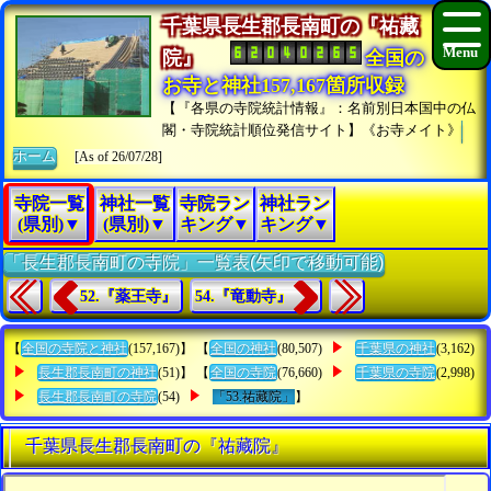
千葉県長生郡長南町の『祐藏
院』
全国の
お寺と神社157,167箇所収録
【『各県の寺院統計情報』：名前別日本国中の仏
閣・寺院統計順位発信サイト】《お寺メイト》
ホーム
[As of 26/07/28]
寺院一覧
神社一覧
寺院ラン
神社ラン
(県別)▼
(県別)▼
キング▼
キング▼
「長生郡長南町の寺院」一覧表(矢印で移動可能)
52.『薬王寺』
54.『竜動寺』
【
全国の寺院と神社
(157,167)】 【
全国の神社
(80,507)
千葉県の神社
(3,162)
長生郡長南町の神社
(51)】 【
全国の寺院
(76,660)
千葉県の寺院
(2,998)
長生郡長南町の寺院
(54)
「53.祐藏院」
】
千葉県長生郡長南町の『祐藏院』