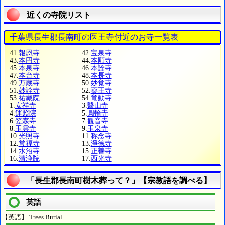
近くの寺院リスト
千葉県長生郡長南町の医王寺付近のお寺一覧表
41.
報恩寺
42.
宝泉寺
43.
本円寺
44.
本願寺
45.
本泉寺
46.
本詮寺
47.
本台寺
48.
本長寺
49.
万蔵寺
50.
妙覚寺
51.
妙詮寺
52.
薬王寺
53.
祐藏院
54.
竜動寺
1.
安祥寺
3.
醫山寺
4.
運照院
5.
圓輪寺
6.
笠森寺
7.
観音寺
8.
玉雲寺
9.
玉泉寺
10.
光照寺
11.
称念寺
12.
常福寺
13.
淨徳寺
14.
水沼寺
15.
正善寺
16.
清浄院
17.
西光寺
「長生郡長南町樹木葬って？」【宗教語を調べる】
英語
【英語】 Trees Burial