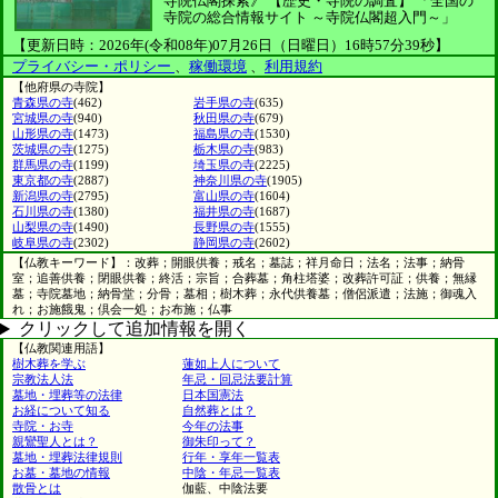
寺院仏閣探索》
【歴史・寺院の調査】
「全国の
寺院の総合情報サイト ～寺院仏閣超入門～」
【更新日時：2026年(令和08年)07月26日（日曜日）16時57分39秒】
プライバシー・ポリシー
、
稼働環境
、
利用規約
【他府県の寺院】
青森県の寺
(462)
岩手県の寺
(635)
宮城県の寺
(940)
秋田県の寺
(679)
山形県の寺
(1473)
福島県の寺
(1530)
茨城県の寺
(1275)
栃木県の寺
(983)
群馬県の寺
(1199)
埼玉県の寺
(2225)
東京都の寺
(2887)
神奈川県の寺
(1905)
新潟県の寺
(2795)
富山県の寺
(1604)
石川県の寺
(1380)
福井県の寺
(1687)
山梨県の寺
(1490)
長野県の寺
(1555)
岐阜県の寺
(2302)
静岡県の寺
(2602)
【仏教キーワード】：改葬；開眼供養；戒名；墓誌；祥月命日；法名；法事；納骨
室；追善供養；閉眼供養；終活；宗旨；合葬墓；角柱塔婆；改葬許可証；供養；無縁
墓；寺院墓地；納骨堂；分骨；墓相；樹木葬；永代供養墓；僧侶派遣；法施；御魂入
れ；お施餓鬼；倶会一処；お布施；仏事
クリックして追加情報を開く
【仏教関連用語】
樹木葬を学ぶ
蓮如上人について
宗教法人法
年忌・回忌法要計算
墓地・埋葬等の法律
日本国憲法
お経について知る
自然葬とは？
寺院・お寺
今年の法事
親鸞聖人とは？
御朱印って？
墓地・埋葬法律規則
行年・享年一覧表
お墓・墓地の情報
中陰・年忌一覧表
散骨とは
伽藍、中陰法要