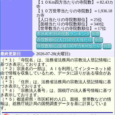
【１０Km四方当たりの寺院数】＝82.43カ
寺
【１０万世帯当たりの寺院数】＝1,936.18
カ寺
【人口当たりの寺院数順位】＝25位
【面積当たりの寺院数順位】＝340位
【世帯数当たりの寺院数順位】＝17位
市区町村別寺院数ランキング
別窓
寺院数順位(人口10万人当たり)
別窓
寺院数順位(面積100平方Km当たり)
別窓
最終更新日
2026-07-28(火曜日)
（＊１）「寺院名」は、法務省法務局の宗教法人登記情報に
基づき表示しております。
（＊２）宗派名の一部は、ＡＩを利用してインターネット経
由で情報を収集しているため、データに誤りがある場合があ
ります。
（＊３）「住所」は、法務省法務局の宗教法人登記情報に基
づき表示しております。
（＊４）「宗教法人番号」は、国税庁の法人番号情報に基づ
き表示しております。
（＊５）都道府県・市区町村の人口、面積、世帯数などの情
報は、総務庁統計局の国勢調査データを基に計算していま
す。