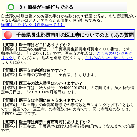
３）価格がお値打ちである
自然葬の相場は従来のお墓の半分から数分の１程度で済み、また管理費がい
らない場合がほとんどであるため価格がお値打ちである。
詳細はこのリンク【自然葬って？】
千葉県長生郡長南町の医王寺についてのよくある質問
【質問1】医王寺はどこにありますか？
【回答1】医王寺の住所は、「千葉県長生郡長南町長南４８８番地」です。
郵便番号は、「〒297-0121」です。医王寺の地図は、
こちらのリンクをク
リック
してください。 地図を別窓で開くには、
こちらのリンクをクリック
してください。
【質問2】医王寺の宗派は何ですか？
【回答2】医王寺の宗派名は、「天台宗」になります。
【質問3】医王寺の法人番号はわかりますか？
【回答3】医王寺は、法人番号「9040005010791」の寺院です。法人番号指
定年月日は、「2015-10-05(月曜日)」です。
【質問4】医王寺は全国に何ヶ寺ありますか？
【回答4】「医王寺」の全都道府県での寺院数とランキングは以下のとおり
です。全国での「医王寺」の寺院数は45カ寺です。同じ寺院名の数では、
全国で第227位です。
【質問5】医王寺は何県・何市町村にありますか？
【回答5】医王寺は、千葉県(ちばけん)長生郡長南町(ちょうなんまち)の仏閣
です。