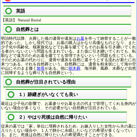
英語
【英語】 Natural Burial
自然葬とは
明治時代以降、火葬した後の遺骨や遺灰は
お墓
を作って納骨することが一般
的であった。しかし現代では、お墓の購入はかなり高価なものとなり、また
少子化や高齢化、核家族化などでお墓を建ててもそのお墓を引き継いでくれ
る者がいないという問題も生まれている。また仮に引き継いでくれても、転
勤などで遠方のためお墓を建てても管理できないという問題も生じている。
そのためお墓の代わりに、遺骨や遺灰を自然に還そうとする流れが新たに出
来つつある。それを自然葬という。自然葬には、遺骨を粉末状にして海や空
や山にそのまま撒く
散骨
がある。他に
樹木葬
、海洋葬、風葬、水葬など自然
に回帰するような葬り方も自然葬という。
自然葬が注目されている理由
１）跡継ぎがいなくても良い
最近は少子化の影響で、お墓参りやお墓を次の代まで管理してくれる身内が
いない場合が多くなり、その必要がない自然葬が注目されている。
２）やはり死後は自然に帰りたい
従来の墓では「家」単位に埋葬されるため、お嫁入りした女性から夫の墓に
入りたくない場合や、１人で静かに永眠したいなどの希望が多くなってい
る。また、死後は自然に帰りたい人の希望満たすことができる。