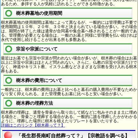
あるため、参拝する人が気軽に訪れることができる特徴がある。
樹木葬墓地の使用期間
樹木葬墓地の使用期間は墓地によって異なるが、一般的には管理費は不要で
使用期間は１０年、２０年、３０年と決まられている場合が多い。その場合
は、期間が終了した後は遺骨が合同墓や集合墓へ移されることが一般的であ
る。管理費が必要となる場合は、一般のお墓と同様に管理費を払い続ければ
永代で使用し続けることが出来る所も多数ある。
宗旨や宗派について
最近はお墓でも宗旨や宗派が問われない場合が多いが、樹木葬の場合はお墓
以上に宗旨や宗派はほとんど問われない。さらに、仏教の宗旨や宗派だけで
なく、神道やキリスト教、イスラム教などさまざまな宗教を受け入れる樹木
葬もある。
樹木葬の費用について
一般的には、樹木葬の費用はお墓と比べると墓石の購入費用が不要なためか
なり安く抑えられる。また管理費もお墓に比べると安い場合が多い。
樹木葬の埋葬方法
樹木葬の埋葬は、遺骨を骨壷から取り出して紙などに包みそのまま土に埋め
る場合と、骨壷ごと埋葬する場合がある。一般的に誰を埋葬したかがわかる
ように、埋葬した場所に樹木を植えたりプレートを置いたりする。
詳細はこのリンク【樹木葬って？】
「長生郡長南町自然葬って？」【宗教語を調べる】