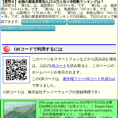
【質問６】全国の都道府県別人口10万人当り寺院数ランキングは？
【回答６】「第1位」は、滋賀県の『219.05ヶ寺』です。「第2位」は、福井
県の『214.43ヶ寺』です。「第3位」は、島根県の『187.8ヶ寺』です。「第
4位」は、山梨県の『178.46ヶ寺』です。「第5位」は、和歌山県の『163.25
ヶ寺』です。全国の都道府県別寺院ランキングの詳細は、下記のボタンで確
認できます。
都道府県別寺院数ランキング
寺院数順位(人口10万人当たり)
寺院数順位(面積100平方Km当たり)
QRコードで利用するには
このページをスマートフォンなどから読み込む場合
は、上記の
QRコード
を読み取ると、このページの
ホームページが表示されます。
このQRコードは、
著作権フリーQRコード作成Tool
で作りました。
（QRコードは、株式会社デンソーウェーブの登録商標です）
[This page was uploaded on 2026年07月28日(火曜
日)08時32分38秒]
『お寺メイト』 ｜ Temple Mate
｜
2006-2026
It's fun to see
the shrines and temples.
「寺社情報検索サイト」
《お寺巡り・