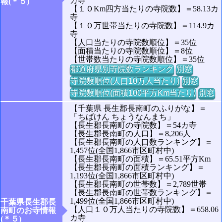
カ寺
報(＊５)
【１０Km四方当たりの寺院数】＝58.13カ
寺
【１０万世帯当たりの寺院数】＝114.9カ
寺
【人口当たりの寺院数順位】＝35位
【面積当たりの寺院数順位】＝8位
【世帯数当たりの寺院数順位】＝35位
都道府県別寺院数ランキング
別窓
寺院数順位(人口10万人当たり)
別窓
寺院数順位(面積100平方Km当たり)
別窓
【千葉県 長生郡長南町のふりがな】＝
「ちばけん ちょうなんまち」
【長生郡長南町の寺院数】＝54カ寺
【長生郡長南町の人口】＝8,206人
【長生郡長南町の人口数ランキング】＝
1,457位(全国1,866市区町村中)
【長生郡長南町の面積】＝65.51平方Km
【長生郡長南町の面積ランキング】＝
1,193位(全国1,866市区町村中)
【長生郡長南町の世帯数】＝2,789世帯
【長生郡長南町の世帯数ランキング】＝
1,499位(全国1,866市区町村中)
千葉県長生郡長
【人口１０万人当たりの寺院数】＝658.06
南町のお寺情報
カ寺
(＊５)