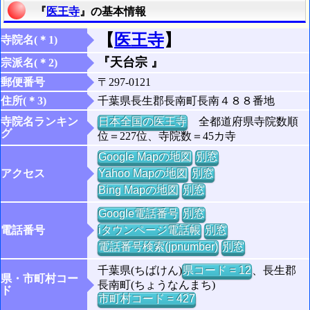
『
医王寺
』の基本情報
【
医王寺
】
寺院名(＊1)
『天台宗 』
宗派名(＊2)
郵便番号
〒297-0121
住所(＊3)
千葉県長生郡長南町長南４８８番地
寺院名ランキン
日本全国の医王寺
全都道府県寺院数順
グ
位＝227位、寺院数＝45カ寺
Google Mapの地図
別窓
アクセス
Yahoo Mapの地図
別窓
Bing Mapの地図
別窓
Google電話番号
別窓
電話番号
iタウンページ電話帳
別窓
電話番号検索(jpnumber)
別窓
千葉県(ちばけん)
県コード = 12
、長生郡
県・市町村コー
長南町(ちょうなんまち)
ド
市町村コード = 427