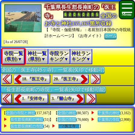
千葉県長生郡長南町の『医王
寺』
全国の
お寺と神社157,167箇所収録
【『寺院・伽藍情報』：名前別日本国中の寺院統
計ホームページ】《お寺メイト》
ホーム
[As of 26/07/28]
寺院一覧
神社一覧
寺院ラン
神社ラン
(県別)▼
(県別)▼
キング▼
キング▼
全国の「医王寺(45ヶ寺)」一覧表(矢印で移動可)
18.『医王寺』
20.『医王寺』
「長生郡長南町の寺院」一覧表(矢印で移動可能)
1.『安祥寺』
3.『醫山寺』
【
全国の寺院と神社
(157,167)】 【
全国の神社
(80,507)
千葉県の神社
(3,162)
長生郡長南町の神社
(51)】 【
全国の寺院
(76,660)
千葉県の寺院
(2,998)
長生郡長南町の寺院
(54)
「2.医王寺」
】