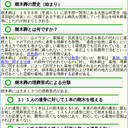
樹木葬の歴史（始まり）
樹木葬は、１９９９年（平成１１）に岩手県一関市にある大慈山祥雲寺（臨
済宗妙心寺派）のご住職である千坂げん峰氏が荒廃していた里山を樹木葬墓
地にしたのが始まりとされる。
樹木葬とは何ですか？
樹木や山ツツジ・山ドウダン・紫陽花・花菖蒲などの花を墓石の代わりに墓
標とし、その下の土の中に遺骨を埋葬する形態。「遺骨が自然に還る」とい
う考え方で自然を壊さない新しい墓地として環境面でも注目されている。ま
た墓石がないため宗教に縛られないことや、墓石よりも低費用で済むといっ
た特徴がある。
自然葬
の１つの形態である。
樹木葬は「自然に還す」という考え方では
散骨
に近いが、散骨は「
墓地、埋
葬等に関する法律
」の枠外で行われているのに対し、樹木葬は「墓地、埋葬
等に関する法律」によって許可された墓地で埋葬されるため完全に合法であ
ると言える。そのため、樹木葬は各都道府県および市町村の地方公共団体の
許可をとった霊園や墓地に遺骨を埋葬する必要がある。
樹木葬の埋葬形式による分類
樹木葬には大きく３つの埋葬形式がある。
１）１人の遺骨に対して１本の樹木を植える
１人の遺骨に対して１本以上の樹木植えるため、本来の樹木葬の趣旨に最も
合致した埋葬形式である。ただ、１人１人の遺骨に対して樹木を植えるスペ
ースが必要なため、費用が高くなる傾向にあり、対応している墓地や霊園は
それほど多くない。