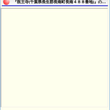
『医王寺(千葉県長生郡長南町長南４８８番地)』の航