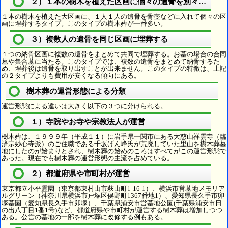
２）１本の樹木を植えた区画に個々の遺骨を別々に埋葬
１本の樹木を植えた大区画に、１人１人の遺骨を骨壺などに入れて個々の区
画に埋葬するタイプ。このタイプの樹木葬が一番多い。
３）複数人の遺骨を同じ区画に埋葬する
１つの納骨区画に複数の遺骨をまとめて共同で埋葬する。お墓の場合の合同
墓や集合墓に当たる。このタイプでは、複数の遺骨をまとめて納骨するた
め、埋葬後は遺骨を取り出すことが出来ません。このタイプの特徴は、上記
の２タイプよりも費用が安くなる傾向にある。
樹木葬の運営形態による分類
運営形態による違いは大きく以下の３つに分けられる。
１）寺院やお寺や宗教法人が運営
樹木葬は、１９９９年（平成１１）に岩手県一関市にある大慈山祥雲寺（臨
済宗妙心寺派）のご住職である千坂げん峰氏が荒廃していた里山を樹木葬墓
地にしたのが始まりとされ、樹木葬の始めのころはすべてがこの運営形態で
あった。現在でも樹木葬の運営形態の主流を占めている。
２）都道府県や市町村が運営
東京都立小平霊園（東京都東村山市萩山町1-16-1）、横浜市営墓地メモリア
ルグリーン（神奈川県横浜市戸塚区俣野町1367番地1）、愛知県長久手市卯
塚墓園（愛知県長久手市卯塚）、千葉県浦安市営墓地公園(千葉県浦安市日
の出八丁目1番1号)など、都道府県や市町村が運営する樹木葬は増加しつつ
ある。公営の墓地の一部を樹木葬に改修する例もある。