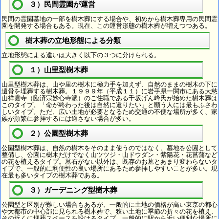
３）民間霊園が運営
民間の霊園墓地の一部を樹木葬にする場合や、初めから樹木葬専用の民間霊
園を開発する場合もある。現在、この運営形態の樹木葬が増えつつある。
樹木葬の立地形態による分類
立地形態による違いは大きく以下の３つに分けられる。
１）山里型樹木葬
山里型樹木葬は、山や里の樹木に極力手を加えず、自然のままの樹木の下に
遺骨を埋葬する樹木葬。１９９９年（平成１１）に岩手県一関市にある大慈
山祥雲寺（臨済宗妙心寺派）のご住職である千坂げん峰氏が始めた樹木葬は
このタイプ。「命が終わった後は自然に還りたい」と願う人には最もふさわ
しいタイプ。ただ、広い土地が必要となるため交通の不便な場所が多く、家
族が頻繁に参拝するには適さない場合が多い。
２）公園型樹木葬
公園型樹木葬は、自然の樹木をそのまま使うのではなく、墓地を公園として
整備し、公園に樹木だけでなく山ツツジ・山ドウダン・紫陽花・花菖蒲など
の花を植えるタイプ。墓石がない以外は、既存のお墓とあまり変わらないタ
イプで、一般的に利便性の良い場所にあるため参拝しやすいことが多い。現
在最も多いタイプの樹木葬である。
３）ガーデニング型樹木葬
公園型と区別が難しい場合もあるが、一般的に土地の価格が高い東京の都心
や大都市の中心部に見られる樹木葬で、狭い土地に季節の折々の花を植え、
その近くに埋葬スペースを設けるタイプ。一般的に駅から近い便利な場所に