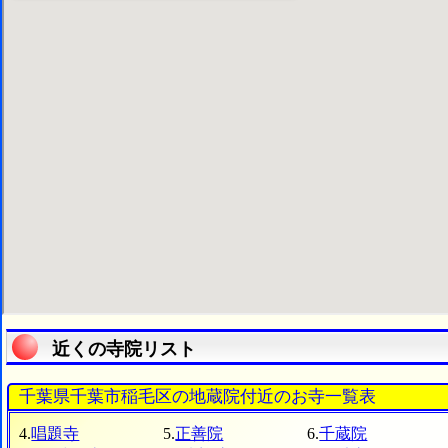
近くの寺院リスト
千葉県千葉市稲毛区の地蔵院付近のお寺一覧表
4.
唱題寺
5.
正善院
6.
千蔵院