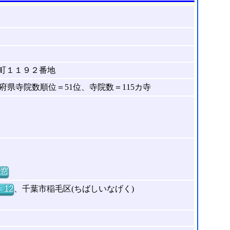
町１１９２番地
県寺院数順位＝51位、寺院数＝115カ寺
窓
 12
、千葉市稲毛区(ちばしいなげく)