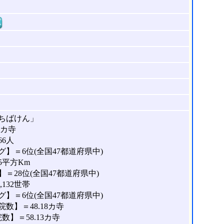
窓
ちばけん」
8カ寺
66人
】＝6位(全国47都道府県中)
5平方Km
＝28位(全国47都道府県中)
132世帯
】＝6位(全国47都道府県中)
数】＝48.18カ寺
】＝58.13カ寺