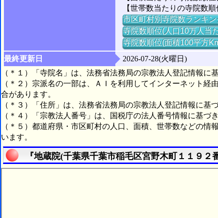
【世帯数当たりの寺院数順位】
市区町村別寺院数ランキン
寺院数順位(人口10万人当た
寺院数順位(面積100平方K
最終更新日
2026-07-28(火曜日)
（＊１）「寺院名」は、法務省法務局の宗教法人登記情報に
（＊２）宗派名の一部は、ＡＩを利用してインターネット経
合があります。
（＊３）「住所」は、法務省法務局の宗教法人登記情報に基
（＊４）「宗教法人番号」は、国税庁の法人番号情報に基づ
（＊５）都道府県・市区町村の人口、面積、世帯数などの情
います。
『地蔵院(千葉県千葉市稲毛区宮野木町１１９２