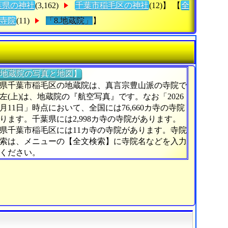
葉県の神社
(3,162)
千葉市稲毛区の神社
(12)】 【
全
寺院
(11)
「8.地蔵院」
】
地蔵院の写真と地図】
県千葉市稲毛区の地蔵院は、真言宗豊山派の寺院で
左(上)は、地蔵院の『航空写真』です。なお「2026
7月11日」時点において、全国には76,660カ寺の寺院
ります。千葉県には2,998カ寺の寺院があります。
県千葉市稲毛区には11カ寺の寺院があります。寺院
索は、メニューの【全文検索】に寺院名などを入力
ください。