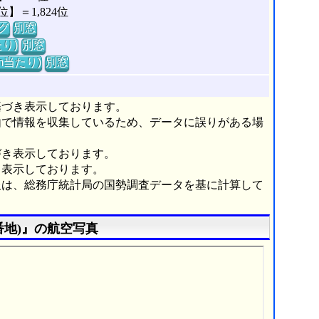
＝1,824位
グ
別窓
り)
別窓
m当たり)
別窓
基づき表示しております。
由で情報を収集しているため、データに誤りがある場
づき表示しております。
き表示しております。
報は、総務庁統計局の国勢調査データを基に計算して
番地)』の航空写真