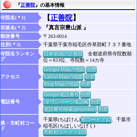
『
正善院
』の基本情報
【
正善院
】
寺院名(＊1)
『真言宗豊山派 』
宗派名(＊2)
郵便番号
〒263-0014
住所(＊3)
千葉県千葉市稲毛区作草部町７３７番地
寺院名ランキン
日本全国の正善院
全都道府県寺院数順
グ
位＝833位、寺院数＝14カ寺
Google Mapの地図
別窓
アクセス
Yahoo Mapの地図
別窓
Bing Mapの地図
別窓
Google電話番号
別窓
電話番号
iタウンページ電話帳
別窓
電話番号検索(jpnumber)
別窓
千葉県(ちばけん)
県コード = 12
、千葉市
県・市町村コー
稲毛区(ちばしいなげく)
ド
市町村コード = 103