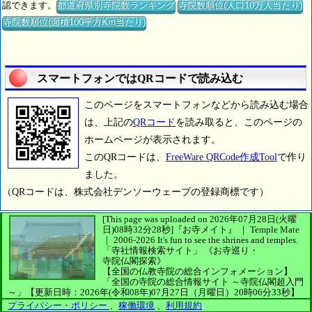
認できます。
都道府県別寺院数ランキング
寺院数順位(人口10万人当たり)
寺院数順位(面積100平方Km当たり)
スマートフォンではQRコードで読み込む
このページをスマートフォンなどから読み込む場合
は、上記の
QRコード
を読み取ると、このページの
ホームページが表示されます。
このQRコードは、
FreeWare QRCode作成Tool
で作り
ました。
（QRコードは、株式会社デンソーウェーブの登録商標です）
[This page was uploaded on 2026年07月28日(火曜
日)08時32分28秒]
『お寺メイト』 ｜ Temple Mate
｜
2006-2026
It's fun to see
the shrines and temples.
「寺社情報検索サイト」
《お寺巡り・
寺院仏閣探索》
【全国の仏教寺院の総合インフォメーション】
「全国の寺院の総合情報サイト ～寺院仏閣超入門
～」
【更新日時：2026年(令和08年)07月27日（月曜日）20時06分33秒】
プライバシー・ポリシー
、
稼働環境
、
利用規約