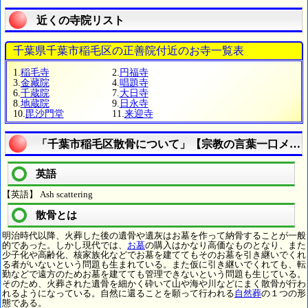
近くの寺院リスト
千葉県千葉市稲毛区の正善院付近のお寺一覧表
1.
稲毛寺
2.
円福寺
3.
金藏院
4.
唱題寺
6.
千蔵院
7.
大日寺
8.
地蔵院
9.
日永寺
10.
毘沙門堂
11.
来迎寺
「千葉市稲毛区散骨について」【宗教の言葉一口メモ
英語
【英語】 Ash scattering
散骨とは
明治時代以降、火葬した後の遺骨や遺灰はお墓を作って納骨することが一般
的であった。しかし現代では、
お墓
の購入はかなり高価なものとなり、また
少子化や高齢化、核家族化などでお墓を建ててもそのお墓を引き継いでくれ
る者がいないという問題も生まれている。また仮に引き継いでくれても、転
勤などで遠方のためお墓を建てても管理できないという問題も生じている。
そのため、火葬された遺骨を細かく砕いて山や海や川などにまく散骨が行わ
れるようになっている。自然に還ることを願って行われる
自然葬
の１つの形
態である。