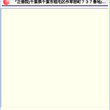
『正善院(千葉県千葉市稲毛区作草部町７３７番地)』