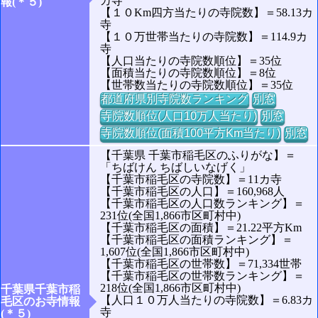
カ寺
報(＊５)
【１０Km四方当たりの寺院数】＝58.13カ
寺
【１０万世帯当たりの寺院数】＝114.9カ
寺
【人口当たりの寺院数順位】＝35位
【面積当たりの寺院数順位】＝8位
【世帯数当たりの寺院数順位】＝35位
都道府県別寺院数ランキング
別窓
寺院数順位(人口10万人当たり)
別窓
寺院数順位(面積100平方Km当たり)
別窓
【千葉県 千葉市稲毛区のふりがな】＝
「ちばけん ちばしいなげく」
【千葉市稲毛区の寺院数】＝11カ寺
【千葉市稲毛区の人口】＝160,968人
【千葉市稲毛区の人口数ランキング】＝
231位(全国1,866市区町村中)
【千葉市稲毛区の面積】＝21.22平方Km
【千葉市稲毛区の面積ランキング】＝
1,607位(全国1,866市区町村中)
【千葉市稲毛区の世帯数】＝71,334世帯
【千葉市稲毛区の世帯数ランキング】＝
218位(全国1,866市区町村中)
千葉県千葉市稲
【人口１０万人当たりの寺院数】＝6.83カ
毛区のお寺情報
寺
(＊５)