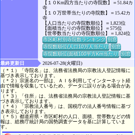
【１０Km四方当たりの寺院数】＝51.84カ
寺
【１０万世帯当たりの寺院数】＝15.42カ
寺
【人口当たりの寺院数順位】＝1,823位
【面積当たりの寺院数順位】＝575位
【世帯数当たりの寺院数順位】＝1,824位
市区町村別寺院数ランキング
別窓
寺院数順位(人口10万人当たり)
別窓
寺院数順位(面積100平方Km当たり)
別窓
最終更新日
2026-07-28(火曜日)
（＊１）「寺院名」は、法務省法務局の宗教法人登記情報に
基づき表示しております。
（＊２）宗派名の一部は、ＡＩを利用してインターネット経
由で情報を収集しているため、データに誤りがある場合があ
ります。
（＊３）「住所」は、法務省法務局の宗教法人登記情報に基
づき表示しております。
（＊４）「宗教法人番号」は、国税庁の法人番号情報に基づ
き表示しております。
（＊５）都道府県・市区町村の人口、面積、世帯数などの情
報は、総務庁統計局の国勢調査データを基に計算していま
す。