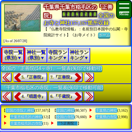
千葉県千葉市稲毛区の『正善
院』
全国の
お寺と神社157,167箇所収録
【『仏教寺院情報』：名前別日本国中の仏閣・寺
院統計サイト】《お寺メイト》
ホーム
[As of 26/07/28]
寺院一覧
神社一覧
寺院ラン
神社ラン
(県別)▼
(県別)▼
キング▼
キング▼
全国の「正善院(14ヶ寺)」一覧表(矢印で移動可)
5.『正善院』
7.『正善院』
「千葉市稲毛区の寺院」一覧表(矢印で移動可能)
4.『唱題寺』
6.『千蔵院』
【
全国の寺院と神社
(157,167)】 【
全国の神社
(80,507)
千葉県の神社
(3,162)
千葉市稲毛区の神社
(12)】 【
全国の寺院
(76,660)
千葉県の寺院
(2,998)
千葉市稲毛区の寺院
(11)
「5.正善院」
】