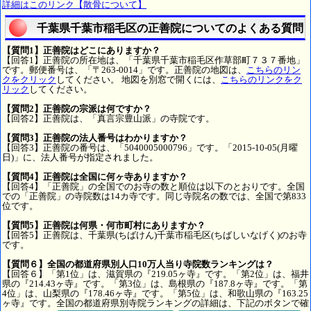
詳細はこのリンク【散骨について】
千葉県千葉市稲毛区の正善院についてのよくある質問
【質問1】正善院はどこにありますか？
【回答1】正善院の所在地は、「千葉県千葉市稲毛区作草部町７３７番地」
です。郵便番号は、「〒263-0014」です。正善院の地図は、
こちらのリン
クをクリック
してください。 地図を別窓で開くには、
こちらのリンクをク
リック
してください。
【質問2】正善院の宗派は何ですか？
【回答2】正善院は、「真言宗豊山派」の寺院です。
【質問3】正善院の法人番号はわかりますか？
【回答3】正善院の番号は、「5040005000796」です。「2015-10-05(月曜
日)」に、法人番号が指定されました。
【質問4】正善院は全国に何ヶ寺ありますか？
【回答4】「正善院」の全国でのお寺の数と順位は以下のとおりです。全国
での「正善院」の寺院数は14カ寺です。同じ寺院名の数では、全国で第833
位です。
【質問5】正善院は何県・何市町村にありますか？
【回答5】正善院は、千葉県(ちばけん)千葉市稲毛区(ちばしいなげく)のお寺
です。
【質問６】全国の都道府県別人口10万人当り寺院数ランキングは？
【回答６】「第1位」は、滋賀県の『219.05ヶ寺』です。「第2位」は、福井
県の『214.43ヶ寺』です。「第3位」は、島根県の『187.8ヶ寺』です。「第
4位」は、山梨県の『178.46ヶ寺』です。「第5位」は、和歌山県の『163.25
ヶ寺』です。全国の都道府県別寺院ランキングの詳細は、下記のボタンで確