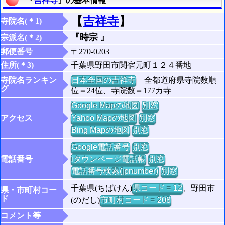
『
吉祥寺
』の基本情報
【
吉祥寺
】
寺院名(＊1)
『時宗 』
宗派名(＊2)
郵便番号
〒270-0203
住所(＊3)
千葉県野田市関宿元町１２４番地
寺院名ランキン
日本全国の吉祥寺
全都道府県寺院数順
グ
位＝24位、寺院数＝177カ寺
Google Mapの地図
別窓
アクセス
Yahoo Mapの地図
別窓
Bing Mapの地図
別窓
Google電話番号
別窓
電話番号
iタウンページ電話帳
別窓
電話番号検索(jpnumber)
別窓
千葉県(ちばけん)
県コード = 12
、野田市
県・市町村コー
ド
(のだし)
市町村コード = 208
コメント等