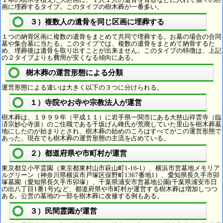
画に埋葬するタイプ。このタイプの樹木葬が一番多い。
３）複数人の遺骨を同じ区画に埋葬する
１つの納骨区画に複数の遺骨をまとめて共同で埋葬する。お墓の場合の合同
墓や集合墓に当たる。このタイプでは、複数の遺骨をまとめて納骨するた
め、埋葬後は遺骨を取り出すことが出来ません。このタイプの特徴は、上記
の２タイプよりも費用が安くなる傾向にある。
樹木葬の運営形態による分類
運営形態による違いは大きく以下の３つに分けられる。
１）寺院やお寺や宗教法人が運営
樹木葬は、１９９９年（平成１１）に岩手県一関市にある大慈山祥雲寺（臨
済宗妙心寺派）のご住職である千坂げん峰氏が荒廃していた里山を樹木葬墓
地にしたのが始まりとされ、樹木葬の始めのころはすべてがこの運営形態で
あった。現在でも樹木葬の運営形態の主流を占めている。
２）都道府県や市町村が運営
東京都立小平霊園（東京都東村山市萩山町1-16-1）、横浜市営墓地メモリア
ルグリーン（神奈川県横浜市戸塚区俣野町1367番地1）、愛知県長久手市卯
塚墓園（愛知県長久手市卯塚）、千葉県浦安市営墓地公園(千葉県浦安市日
の出八丁目1番1号)など、都道府県や市町村が運営する樹木葬は増加しつつ
ある。公営の墓地の一部を樹木葬に改修する例もある。
３）民間霊園が運営