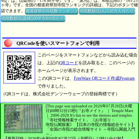
4位」は、山梨県の『178.46ヶ寺』です。「第5位」は、和歌山県の『163.25
ヶ寺』です。全国の都道府県別寺院ランキングの詳細は、下記のボタンで確
認できます。
都道府県別寺院数ランキング
寺院数順位(人口10万人当たり)
寺院数順位(面積100平方Km当たり)
QRCodeを使いスマートフォンで利用
このページをスマートフォンなどから読み込む場合
は、上記の
QRコード
を読み取ると、このページの
ホームページが表示されます。
このQRコードは、
FreeWare QRコード作成Program
で作りました。
（QRコードは、株式会社デンソーウェーブの登録商標です）
[This page was uploaded on 2026年07月28日(火曜
日)08時32分23秒]
『お寺メイト』 ｜ Temple Mate
｜
2006-2026
It's fun to see
the shrines and temples.
「寺社情報検索サイト」
《お寺巡り・
寺院仏閣探索》
【日本の寺院の情報総合サイト】
「全国の寺院の総合情報サイト ～寺院仏閣超入門
～」
【更新日時：2026年(令和08年)07月27日（月曜日）12時11分41秒】