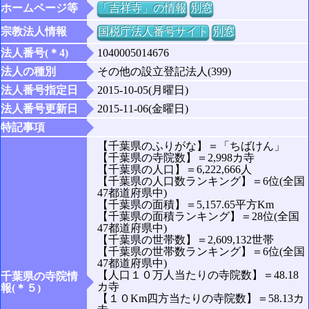
ホームページ等
「吉祥寺」の情報
別窓
宗教法人情報
国税庁法人番号サイト
別窓
法人番号(＊4)
1040005014676
法人の種別
その他の設立登記法人(399)
法人番号指定日
2015-10-05(月曜日)
法人番号更新日
2015-11-06(金曜日)
特記事項
【千葉県のふりがな】＝「ちばけん」
【千葉県の寺院数】＝2,998カ寺
【千葉県の人口】＝6,222,666人
【千葉県の人口数ランキング】＝6位(全国
47都道府県中)
【千葉県の面積】＝5,157.65平方Km
【千葉県の面積ランキング】＝28位(全国
47都道府県中)
【千葉県の世帯数】＝2,609,132世帯
【千葉県の世帯数ランキング】＝6位(全国
47都道府県中)
【人口１０万人当たりの寺院数】＝48.18
千葉県の寺院情
カ寺
報(＊５)
【１０Km四方当たりの寺院数】＝58.13カ