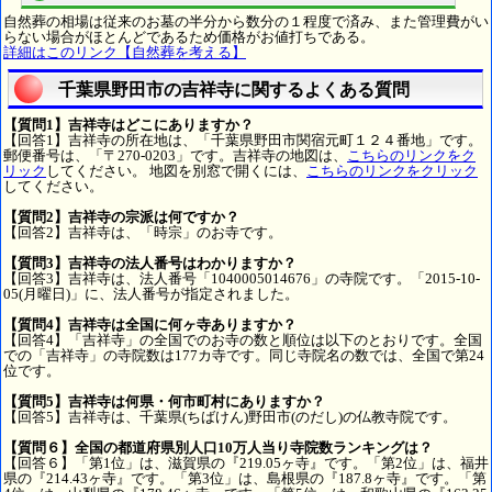
自然葬の相場は従来のお墓の半分から数分の１程度で済み、また管理費がい
らない場合がほとんどであるため価格がお値打ちである。
詳細はこのリンク【自然葬を考える】
千葉県野田市の吉祥寺に関するよくある質問
【質問1】吉祥寺はどこにありますか？
【回答1】吉祥寺の所在地は、「千葉県野田市関宿元町１２４番地」です。
郵便番号は、「〒270-0203」です。吉祥寺の地図は、
こちらのリンクをク
リック
してください。 地図を別窓で開くには、
こちらのリンクをクリック
してください。
【質問2】吉祥寺の宗派は何ですか？
【回答2】吉祥寺は、「時宗」のお寺です。
【質問3】吉祥寺の法人番号はわかりますか？
【回答3】吉祥寺は、法人番号「1040005014676」の寺院です。「2015-10-
05(月曜日)」に、法人番号が指定されました。
【質問4】吉祥寺は全国に何ヶ寺ありますか？
【回答4】「吉祥寺」の全国でのお寺の数と順位は以下のとおりです。全国
での「吉祥寺」の寺院数は177カ寺です。同じ寺院名の数では、全国で第24
位です。
【質問5】吉祥寺は何県・何市町村にありますか？
【回答5】吉祥寺は、千葉県(ちばけん)野田市(のだし)の仏教寺院です。
【質問６】全国の都道府県別人口10万人当り寺院数ランキングは？
【回答６】「第1位」は、滋賀県の『219.05ヶ寺』です。「第2位」は、福井
県の『214.43ヶ寺』です。「第3位」は、島根県の『187.8ヶ寺』です。「第