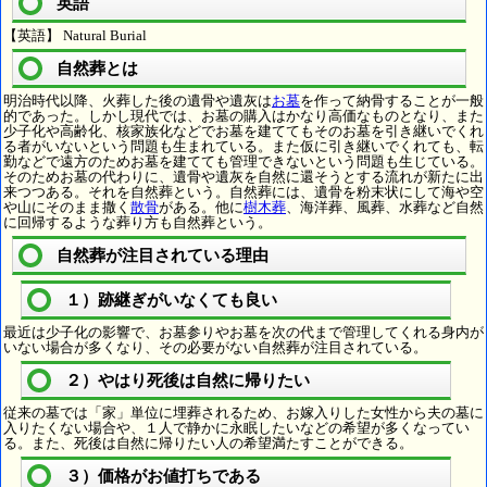
英語
【英語】 Natural Burial
自然葬とは
明治時代以降、火葬した後の遺骨や遺灰は
お墓
を作って納骨することが一般
的であった。しかし現代では、お墓の購入はかなり高価なものとなり、また
少子化や高齢化、核家族化などでお墓を建ててもそのお墓を引き継いでくれ
る者がいないという問題も生まれている。また仮に引き継いでくれても、転
勤などで遠方のためお墓を建てても管理できないという問題も生じている。
そのためお墓の代わりに、遺骨や遺灰を自然に還そうとする流れが新たに出
来つつある。それを自然葬という。自然葬には、遺骨を粉末状にして海や空
や山にそのまま撒く
散骨
がある。他に
樹木葬
、海洋葬、風葬、水葬など自然
に回帰するような葬り方も自然葬という。
自然葬が注目されている理由
１）跡継ぎがいなくても良い
最近は少子化の影響で、お墓参りやお墓を次の代まで管理してくれる身内が
いない場合が多くなり、その必要がない自然葬が注目されている。
２）やはり死後は自然に帰りたい
従来の墓では「家」単位に埋葬されるため、お嫁入りした女性から夫の墓に
入りたくない場合や、１人で静かに永眠したいなどの希望が多くなってい
る。また、死後は自然に帰りたい人の希望満たすことができる。
３）価格がお値打ちである