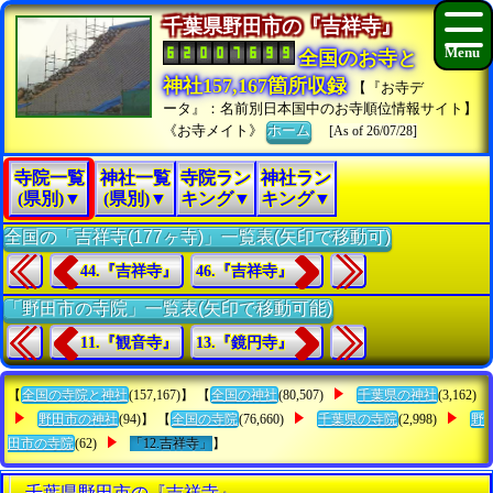
千葉県野田市の『吉祥寺』
全国のお寺と
神社157,167箇所収録
【『お寺デ
ータ』：名前別日本国中のお寺順位情報サイト】
《お寺メイト》
ホーム
[As of 26/07/28]
寺院一覧
神社一覧
寺院ラン
神社ラン
(県別)▼
(県別)▼
キング▼
キング▼
全国の「吉祥寺(177ヶ寺)」一覧表(矢印で移動可)
44.『吉祥寺』
46.『吉祥寺』
「野田市の寺院」一覧表(矢印で移動可能)
11.『観音寺』
13.『鏡円寺』
【
全国の寺院と神社
(157,167)】 【
全国の神社
(80,507)
千葉県の神社
(3,162)
野田市の神社
(94)】 【
全国の寺院
(76,660)
千葉県の寺院
(2,998)
野
田市の寺院
(62)
「12.吉祥寺」
】
千葉県野田市の『吉祥寺』