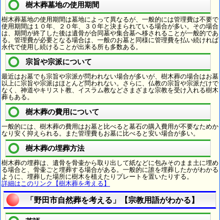
樹木葬墓地の使用期間
樹木葬墓地の使用期間は墓地によって異なるが、一般的には管理費は不要で
使用期間は１０年、２０年、３０年と決まられている場合が多い。その場合
は、期間が終了した後は遺骨が合同墓や集合墓へ移されることが一般的であ
る。管理費が必要となる場合は、一般のお墓と同様に管理費を払い続ければ
永代で使用し続けることが出来る所も多数ある。
宗旨や宗派について
最近はお墓でも宗旨や宗派が問われない場合が多いが、樹木葬の場合はお墓
以上に宗旨や宗派はほとんど問われない。さらに、仏教の宗旨や宗派だけで
なく、神道やキリスト教、イスラム教などさまざまな宗教を受け入れる樹木
葬もある。
樹木葬の費用について
一般的には、樹木葬の費用はお墓と比べると墓石の購入費用が不要なためか
なり安く抑えられる。また管理費もお墓に比べると安い場合が多い。
樹木葬の埋葬方法
樹木葬の埋葬は、遺骨を骨壷から取り出して紙などに包みそのまま土に埋め
る場合と、骨壷ごと埋葬する場合がある。一般的に誰を埋葬したかがわかる
ように、埋葬した場所に樹木を植えたりプレートを置いたりする。
詳細はこのリンク【樹木葬を考える】
「野田市自然葬を考える」【宗教用語がわかる】