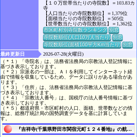
【１０万世帯当たりの寺院数】＝103.83カ
寺
【人口当たりの寺院数順位】＝1,379位
【面積当たりの寺院数順位】＝505位
【世帯数当たりの寺院数順位】＝1,362位
市区町村別寺院数ランキング
別窓
寺院数順位(人口10万人当たり)
別窓
寺院数順位(面積100平方Km当たり)
別窓
最終更新日
2026-07-28(火曜日)
（＊１）「寺院名」は、法務省法務局の宗教法人登記情報に
基づき表示しております。
（＊２）宗派名の一部は、ＡＩを利用してインターネット経
由で情報を収集しているため、データに誤りがある場合があ
ります。
（＊３）「住所」は、法務省法務局の宗教法人登記情報に基
づき表示しております。
（＊４）「宗教法人番号」は、国税庁の法人番号情報に基づ
き表示しております。
（＊５）都道府県・市区町村の人口、面積、世帯数などの情
報は、総務庁統計局の国勢調査データを基に計算していま
す。
『吉祥寺(千葉県野田市関宿元町１２４番地)』の航空写