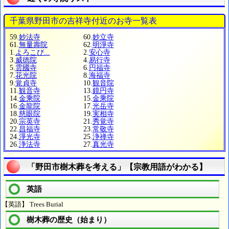
千葉県野田市の吉祥寺付近のお寺一覧表
59.
妙法寺
60.
妙立寺
61.
無量壽院
62.
明淨寺
1.
よろこび...
2.
安心寺
3.
威徳院
4.
易行寺
5.
雲國寺
6.
円福寺
7.
花光院
8.
海福寺
9.
覚貞寺
10.
観音院
11.
観音寺
13.
鏡円寺
14.
金乘院
15.
金乘院
16.
金龍院
17.
光岳寺
18.
慈眼院
19.
実相寺
20.
宗英寺
21.
秀覚寺
22.
昌福寺
23.
常敬寺
24.
淨光寺
25.
浄禅寺
26.
浄法寺
27.
真光寺
「野田市樹木葬を考える」【宗教用語がわかる】
英語
【英語】 Trees Burial
樹木葬の歴史（始まり）