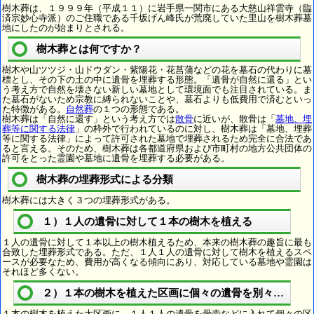
樹木葬は、１９９９年（平成１１）に岩手県一関市にある大慈山祥雲寺（臨
済宗妙心寺派）のご住職である千坂げん峰氏が荒廃していた里山を樹木葬墓
地にしたのが始まりとされる。
樹木葬とは何ですか？
樹木や山ツツジ・山ドウダン・紫陽花・花菖蒲などの花を墓石の代わりに墓
標とし、その下の土の中に遺骨を埋葬する形態。「遺骨が自然に還る」とい
う考え方で自然を壊さない新しい墓地として環境面でも注目されている。ま
た墓石がないため宗教に縛られないことや、墓石よりも低費用で済むといっ
た特徴がある。
自然葬
の１つの形態である。
樹木葬は「自然に還す」という考え方では
散骨
に近いが、散骨は「
墓地、埋
葬等に関する法律
」の枠外で行われているのに対し、樹木葬は「墓地、埋葬
等に関する法律」によって許可された墓地で埋葬されるため完全に合法であ
ると言える。そのため、樹木葬は各都道府県および市町村の地方公共団体の
許可をとった霊園や墓地に遺骨を埋葬する必要がある。
樹木葬の埋葬形式による分類
樹木葬には大きく３つの埋葬形式がある。
１）１人の遺骨に対して１本の樹木を植える
１人の遺骨に対して１本以上の樹木植えるため、本来の樹木葬の趣旨に最も
合致した埋葬形式である。ただ、１人１人の遺骨に対して樹木を植えるスペ
ースが必要なため、費用が高くなる傾向にあり、対応している墓地や霊園は
それほど多くない。
２）１本の樹木を植えた区画に個々の遺骨を別々に埋葬
１本の樹木を植えた大区画に、１人１人の遺骨を骨壺などに入れて個々の区