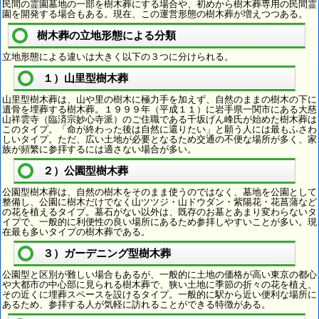
民間の霊園墓地の一部を樹木葬にする場合や、初めから樹木葬専用の民間霊
園を開発する場合もある。現在、この運営形態の樹木葬が増えつつある。
樹木葬の立地形態による分類
立地形態による違いは大きく以下の３つに分けられる。
１）山里型樹木葬
山里型樹木葬は、山や里の樹木に極力手を加えず、自然のままの樹木の下に
遺骨を埋葬する樹木葬。１９９９年（平成１１）に岩手県一関市にある大慈
山祥雲寺（臨済宗妙心寺派）のご住職である千坂げん峰氏が始めた樹木葬は
このタイプ。「命が終わった後は自然に還りたい」と願う人には最もふさわ
しいタイプ。ただ、広い土地が必要となるため交通の不便な場所が多く、家
族が頻繁に参拝するには適さない場合が多い。
２）公園型樹木葬
公園型樹木葬は、自然の樹木をそのまま使うのではなく、墓地を公園として
整備し、公園に樹木だけでなく山ツツジ・山ドウダン・紫陽花・花菖蒲など
の花を植えるタイプ。墓石がない以外は、既存のお墓とあまり変わらないタ
イプで、一般的に利便性の良い場所にあるため参拝しやすいことが多い。現
在最も多いタイプの樹木葬である。
３）ガーデニング型樹木葬
公園型と区別が難しい場合もあるが、一般的に土地の価格が高い東京の都心
や大都市の中心部に見られる樹木葬で、狭い土地に季節の折々の花を植え、
その近くに埋葬スペースを設けるタイプ。一般的に駅から近い便利な場所に
あるため、参拝する人が気軽に訪れることができる特徴がある。