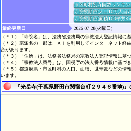
市区町村別寺院数ランキン
寺院数順位(人口10万人当た
寺院数順位(面積100平方K
最終更新日
2026-07-28(火曜日)
（＊１）「寺院名」は、法務省法務局の宗教法人登記情報に
（＊２）宗派名の一部は、ＡＩを利用してインターネット経
合があります。
（＊３）「住所」は、法務省法務局の宗教法人登記情報に基
（＊４）「宗教法人番号」は、国税庁の法人番号情報に基づ
（＊５）都道府県・市区町村の人口、面積、世帯数などの情
います。
『光岳寺(千葉県野田市関宿台町２９４６番地)』