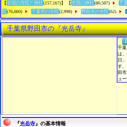
【
全国の寺院と神社
(157,167)】 【
全国の神社
(80,507)
千
院
(76,660)
千葉県の寺院
(2,998)
野田市の寺院
(62)
千葉県野田市の『光岳寺』
【
千葉
は、
日」
す。
田市
ュー
『
光岳寺
』の基本情報