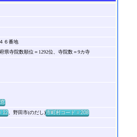
４６番地
県寺院数順位＝1292位、寺院数＝9カ寺
窓
 12
、野田市(のだし)
市町村コード = 208