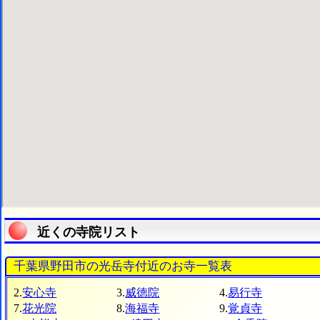
近くの寺院リスト
千葉県野田市の光岳寺付近のお寺一覧表
2.
安心寺
3.
威徳院
4.
易行寺
7.
花光院
8.
海福寺
9.
覚貞寺