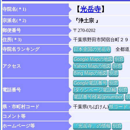
【
光岳寺
】
寺院名(＊1)
『浄土宗 』
宗派名(＊2)
郵便番号
〒270-0202
住所(＊3)
千葉県野田市関宿台町２９
寺院名ランキング
日本全国の光岳寺
全都道府
Google Mapの地図
別窓
アクセス
Yahoo Mapの地図
別窓
Bing Mapの地図
別窓
Google電話番号
別窓
電話番号
iタウンページ電話帳
別窓
電話番号検索(jpnumber)
別
県・市町村コード
千葉県(ちばけん)
県コード =
コメント等
ホームページ等
「光岳寺」の情報
別窓