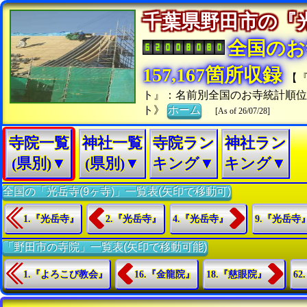
千葉県野田市の
全国のお
157,167箇所収録
【
ト』：名前別全国のお寺統計順
ト》
ホーム
[As of 26/07/28]
寺院一覧
神社一覧
寺院ラン
神社ラン
(県別)▼
(県別)▼
キング▼
キング▼
全国の「光岳寺(9ヶ寺)」一覧表(矢印で移動可)
1.『光岳寺』
2.『光岳寺』
4.『光岳寺』
9.『光岳寺
「野田市の寺院」一覧表(矢印で移動可能)
1.『よろこび教会』
16.『金龍院』
18.『慈眼院』
6