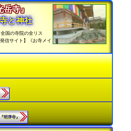
『光岳寺』
寺と神社
『全国の寺院の全リス
位発信サイト】《お寺メイ
』
2.『明淨寺』