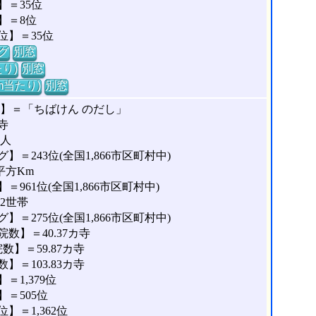
＝35位
】＝8位
位】＝35位
グ
別窓
り)
別窓
m当たり)
別窓
】＝「ちばけん のだし」
寺
3人
＝243位(全国1,866市区町村中)
平方Km
961位(全国1,866市区町村中)
12世帯
＝275位(全国1,866市区町村中)
数】＝40.37カ寺
】＝59.87カ寺
＝103.83カ寺
1,379位
＝505位
＝1,362位