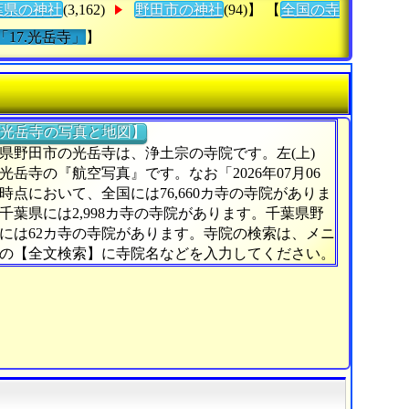
葉県の神社
(3,162)
野田市の神社
(94)】 【
全国の寺
「17.光岳寺」
】
光岳寺の写真と地図】
県野田市の光岳寺は、浄土宗の寺院です。左(上)
光岳寺の『航空写真』です。なお「2026年07月06
時点において、全国には76,660カ寺の寺院がありま
千葉県には2,998カ寺の寺院があります。千葉県野
には62カ寺の寺院があります。寺院の検索は、メニ
の【全文検索】に寺院名などを入力してください。