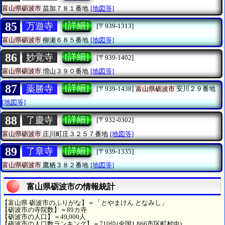
富山県砺波市
苗加７８１番地
[地図等]
85
[詳細]
万遊寺
[〒939-1313]
富山県砺波市
柳瀬６８５番地
[地図等]
86
[詳細]
妙覚寺
[〒939-1402]
富山県砺波市
増山３９０番地
[地図等]
87
[詳細]
薬勝寺
[〒939-1438]
富山県砺波市
安川２９番地
[地図等]
88
[詳細]
了慶寺
[〒932-0302]
富山県砺波市
庄川町庄３２５７番地
[地図等]
89
[詳細]
了章寺
[〒939-1335]
富山県砺波市
鷹栖３８２番地
[地図等]
富山県砺波市の情報統計
【富山県 砺波市のふりがな】＝「とやまけん となみし」
【砺波市の寺院数】＝89カ寺
【砺波市の人口】＝49,000人
【砺波市の人口数ランキング】＝710位(全国1,866市区町村中)