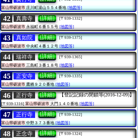
富山県砺波市
庄川町湯山５５４番地
[地図等]
42
[詳細]
真壽寺
[〒939-1332]
富山県砺波市
永福町６番５５号
[地図等]
43
[詳細]
真如院
[〒939-1375]
富山県砺波市
中央町４番１２号
[地図等]
44
[詳細]
瑞祥寺
[〒939-1365]
富山県砺波市
三島町３番１８号
[地図等]
45
[詳細]
正安寺
[〒939-1335]
富山県砺波市
鷹栖９２０番地
[地図等]
46
[詳細]
正行寺
【登記記録の閉鎖等(2016-12-09)】
[〒939-1316]
富山県砺波市
大門１４０番地
[地図等]
47
[詳細]
正行寺
[〒939-1322]
富山県砺波市
中野３７３番地
[地図等]
48
[詳細]
正念寺
[〒939-1324]