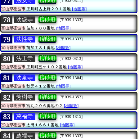
77
法安寺
[〒932-0311]
富山県砺波市
庄川町古上野２９１番地
[地図等]
78
[詳細]
法縁寺
[〒939-1333]
富山県砺波市
苗加７８０番地
[地図等]
79
[詳細]
法性寺
[〒939-1333]
富山県砺波市
苗加７８１番地
[地図等]
80
[詳細]
法正寺
[〒932-0313]
富山県砺波市
庄川町五ケ１０２番地
[地図等]
81
[詳細]
法泉寺
[〒939-1304]
富山県砺波市
秋元４１２番地
[地図等]
82
[詳細]
芳樹寺
[〒939-1352]
富山県砺波市
宮丸２０６番地の２
[地図等]
83
[詳細]
萬福寺
[〒939-1315]
富山県砺波市
太田１６６１番地
[地図等]
84
[詳細]
萬福寺
[〒939-1333]