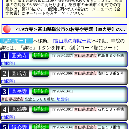
ます。富山県砺波市には89カ寺の寺院があります。これは、富山
県の寺院数の5.55%にあたります。砺波市の全国市区町村での寺
院数は、第213位です。個別に調べたい場合は、メニューの【全
文検索】にキーワードを入力してください。
＜89カ寺＞富山県砺波市のお寺や寺院【89カ寺】のす
〔詳細モード〕
へ移動。
[富山県の寺院一覧]
へ移動。寺院の
詳細は、「詳細」ボタンを押す。(漢字コード順にソート)
1
[詳細]
圓光寺
[〒939-1337]
富山県砺波市
神島６３６番地
[地図等]
2
[詳細]
圓成寺
[〒939-1366]
富山県砺波市
表町１３番２号
[地図等]
3
[詳細]
圓長寺
[〒939-1341]
富山県砺波市
高波１５８６番地
[地図等]
4
[詳細]
圓満寺
[〒939-1301]
富山県砺波市
石丸１３７番地
[地図等]
5
[詳細]
縁心寺
[〒939-1434]
富山県砺波市
三合１０番地