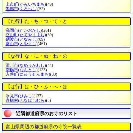
上市町
(かみいちまち)
(49)
黒部市
(くろべし)
(52)
【た行】た・ち・つ・て・と
高岡市
(たかおかし)
(261)
立山町
(たてやままち)
(39)
砺波市
(となみし)
(89)
富山市
(とやまし)
(461)
【な行】な・に・ぬ・ね・の
滑川市
(なめりかわし)
(44)
南砺市
(なんとし)
(123)
入善町
(にゅうぜんまち)
(33)
【は行】は・ひ・ふ・へ・ほ
氷見市
(ひみし)
(137)
舟橋村
(ふなはしむら)
(5)
近隣都道府県のお寺のリスト
富山県周辺の都道府県の寺院一覧表