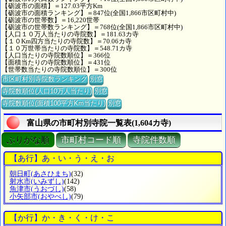
【砺波市の面積】＝127.03平方Km
【砺波市の面積ランキング】＝847位(全国1,866市区町村中)
【砺波市の世帯数】＝16,220世帯
【砺波市の世帯数ランキング】＝768位(全国1,866市区町村中)
【人口１０万人当たりの寺院数】＝181.63カ寺
【１０Km四方当たりの寺院数】＝70.06カ寺
【１０万世帯当たりの寺院数】＝548.71カ寺
【人口当たりの寺院数順位】＝366位
【面積当たりの寺院数順位】＝431位
【世帯数当たりの寺院数順位】＝300位
市区町村別寺院数ランキング
別窓
寺院数順位(人口10万人当たり)
別窓
寺院数順位(面積100平方Km当たり)
別窓
富山県の市町村別寺院一覧表(1,604カ寺)
ぶりがな順
市町村コード順
寺院件数順
【あ行】あ・い・う・え・お
朝日町
(あさひまち)
(32)
射水市
(いみずし)
(142)
魚津市
(うおづし)
(58)
小矢部市
(おやべし)
(79)
【か行】か・き・く・け・こ