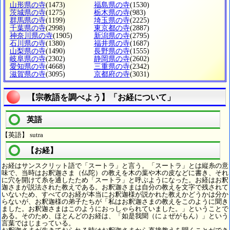
山形県の寺
(1473)
福島県の寺
(1530)
茨城県の寺
(1275)
栃木県の寺
(983)
群馬県の寺
(1199)
埼玉県の寺
(2225)
千葉県の寺
(2998)
東京都の寺
(2887)
神奈川県の寺
(1905)
新潟県の寺
(2795)
石川県の寺
(1380)
福井県の寺
(1687)
山梨県の寺
(1490)
長野県の寺
(1555)
岐阜県の寺
(2302)
静岡県の寺
(2602)
愛知県の寺
(4668)
三重県の寺
(2342)
滋賀県の寺
(3095)
京都府の寺
(3031)
【宗教語を調べよう】「お経について」
英語
【英語】 sutra
【お経】
お経はサンスクリット語で「スートラ」と言う。「スートラ」とは縦糸の意
味で、当時はお釈迦さま（仏陀）の教えを木の葉や木の皮などに書き、それ
に穴を開けて糸を通したため「スートラ」と呼ぶようになった。お経はお釈
迦さまが説法された教えである。お釈迦さまは自分の教えを文字で残されて
いないため、すべてのお経が本当にお釈迦様が説かれた教えかどうかは分か
らないが、お釈迦様の弟子たちが「私はお釈迦さまの教えをこのように聞き
ました。お釈迦さまはこのようにおっしゃられていました。」ということで
ある。そのため、ほとんどのお経は、「如是我聞（にょぜがもん）」という
言葉ではじまっている。