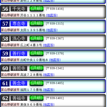
富山県砺波市
新明１２８番地
[地図等]
56
[詳細]
千光寺
[〒939-1416]
富山県砺波市
芹谷１１１１番地
[地図等]
57
[詳細]
専念寺
[〒939-1315]
富山県砺波市
太田１３９５番地
[地図等]
58
[詳細]
洗心寺
[〒939-1367]
富山県砺波市
広上町４番３号
[地図等]
59
[詳細]
善行寺
[〒939-1379]
富山県砺波市
出町中央１０番地８
[地図等]
60
[詳細]
善照寺
[〒939-1341]
富山県砺波市
高波７２８番地
[地図等]
61
[詳細]
善念寺
[〒939-1405]
富山県砺波市
福岡１７５番地
[地図等]
62
[詳細]
善福寺
[〒939-1401]
富山県砺波市
東保９６９番地
[地図等]