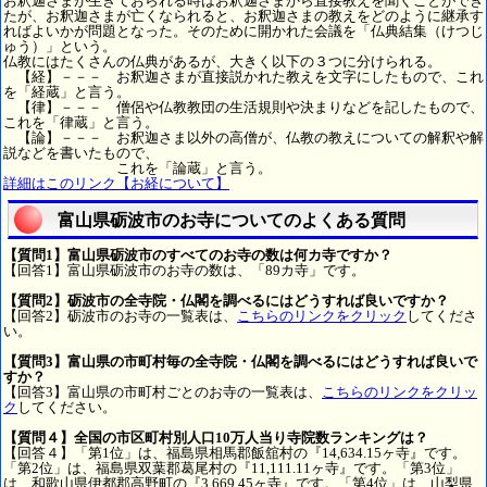
お釈迦さまが生きておられる時はお釈迦さまから直接教えを聞くことができ
たが、お釈迦さまが亡くなられると、お釈迦さまの教えをどのように継承す
ればよいかが問題となった。そのために開かれた会議を「仏典結集（けつじ
ゅう）」という。
仏教にはたくさんの仏典があるが、大きく以下の３つに分けられる。
【経】－－－ お釈迦さまが直接説かれた教えを文字にしたもので、これ
を「経蔵」と言う。
【律】－－－ 僧侶や仏教教団の生活規則や決まりなどを記したもので、
これを「律蔵」と言う。
【論】－－－ お釈迦さま以外の高僧が、仏教の教えについての解釈や解
説などを書いたもので、
これを「論蔵」と言う。
詳細はこのリンク【お経について】
富山県砺波市のお寺についてのよくある質問
【質問1】富山県砺波市のすべてのお寺の数は何カ寺ですか？
【回答1】富山県砺波市のお寺の数は、「89カ寺」です。
【質問2】砺波市の全寺院・仏閣を調べるにはどうすれば良いですか？
【回答2】砺波市のお寺の一覧表は、
こちらのリンクをクリック
してくださ
い。
【質問3】富山県の市町村毎の全寺院・仏閣を調べるにはどうすれば良いで
すか？
【回答3】富山県の市町村ごとのお寺の一覧表は、
こちらのリンクをクリッ
ク
してください。
【質問４】全国の市区町村別人口10万人当り寺院数ランキングは？
【回答４】「第1位」は、福島県相馬郡飯舘村の『14,634.15ヶ寺』です。
「第2位」は、福島県双葉郡葛尾村の『11,111.11ヶ寺』です。「第3位」
は、和歌山県伊都郡高野町の『3,669.45ヶ寺』です。「第4位」は、山梨県