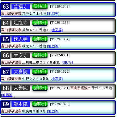
63
[詳細]
善福寺
[〒939-1348]
富山県砺波市
東中１７１番地
[地図等]
64
[詳細]
足蹤寺
[〒939-1333]
富山県砺波市
苗加４１９番地１
[地図等]
65
[詳細]
速恩寺
[〒939-1304]
富山県砺波市
秋元４１５番地
[地図等]
66
[詳細]
大安寺
[〒932-0301]
富山県砺波市
庄川町三谷２１７８番地
[地図等]
67
[詳細]
大喜院
[〒939-1322]
富山県砺波市
中野２２００番地
[地図等]
68
[詳細]
大善院
[〒939-1351]
富山県砺波市
千代１８番地
[地図等]
69
[詳細]
瀧本院
[〒939-1375]
富山県砺波市
中央町９番３号
[地図等]