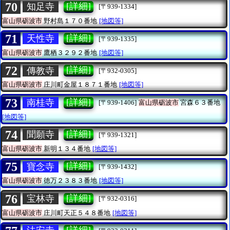
70
[詳細]
知足寺
[〒939-1334]
富山県砺波市
野村島１７０番地
[地図等]
71
[詳細]
天性寺
[〒939-1335]
富山県砺波市
鷹栖３２９２番地
[地図等]
72
[詳細]
傳教寺
[〒932-0305]
富山県砺波市
庄川町金屋１８７１番地
[地図等]
73
[詳細]
南桂寺
[〒939-1406]
富山県砺波市
宮森６３番地
[地図等]
74
[詳細]
聞願寺
[〒939-1321]
富山県砺波市
新明１３４番地
[地図等]
75
[詳細]
寶念寺
[〒939-1432]
富山県砺波市
徳万２３８３番地
[地図等]
76
[詳細]
宝林寺
[〒932-0316]
富山県砺波市
庄川町天正５４８番地
[地図等]
[詳細]