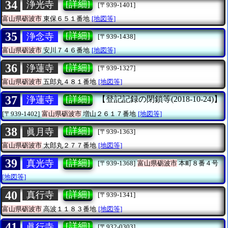
34
[詳細]
浄光寺
[〒939-1401]
富山県砺波市
東保６５１番地
[地図等]
35
[詳細]
浄念寺
[〒939-1438]
富山県砺波市
安川７４６番地
[地図等]
36
[詳細]
浄蓮寺
[〒939-1327]
富山県砺波市
五郎丸４８１番地
[地図等]
37
[詳細]
浄蓮寺
【登記記録の閉鎖等(2018-10-24)】
[〒939-1402]
富山県砺波市
増山２６１７番地
[地図等]
38
[詳細]
眞月寺
[〒939-1363]
富山県砺波市
太郎丸２７７番地
[地図等]
39
[詳細]
真光寺
[〒939-1368]
富山県砺波市
本町８番４号
[地図等]
40
[詳細]
真行寺
[〒939-1341]
富山県砺波市
高波１１８３番地
[地図等]
41
[詳細]
眞行寺
[〒932-0303]