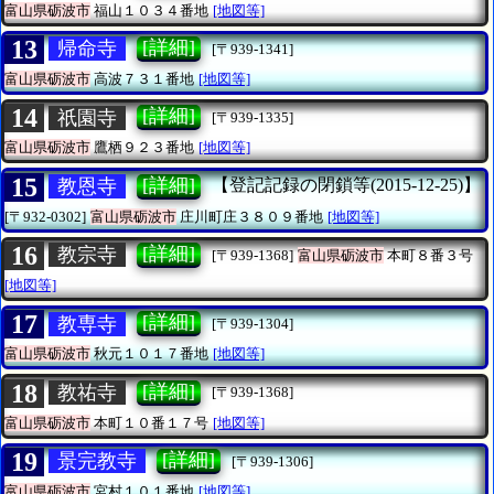
富山県砺波市
福山１０３４番地
[地図等]
13
[詳細]
帰命寺
[〒939-1341]
富山県砺波市
高波７３１番地
[地図等]
14
[詳細]
祇園寺
[〒939-1335]
富山県砺波市
鷹栖９２３番地
[地図等]
15
[詳細]
教恩寺
【登記記録の閉鎖等(2015-12-25)】
[〒932-0302]
富山県砺波市
庄川町庄３８０９番地
[地図等]
16
[詳細]
教宗寺
[〒939-1368]
富山県砺波市
本町８番３号
[地図等]
17
[詳細]
教専寺
[〒939-1304]
富山県砺波市
秋元１０１７番地
[地図等]
18
[詳細]
教祐寺
[〒939-1368]
富山県砺波市
本町１０番１７号
[地図等]
19
[詳細]
景完教寺
[〒939-1306]
富山県砺波市
宮村１０１番地
[地図等]