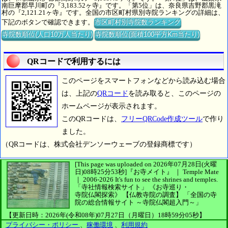
南巨摩郡早川町の『3,183.52ヶ寺』です。「第5位」は、奈良県吉野郡黒滝
村の『2,121.21ヶ寺』です。全国の市区町村県別寺院ランキングの詳細は、
下記のボタンで確認できます。
市区町村別寺院数ランキング
寺院数順位(人口10万人当たり)
寺院数順位(面積100平方Km当たり)
QRコードで利用するには
このページをスマートフォンなどから読み込む場合
は、上記の
QRコード
を読み取ると、このページの
ホームページが表示されます。
このQRコードは、
フリーQRCode作成ツール
で作り
ました。
（QRコードは、株式会社デンソーウェーブの登録商標です）
[This page was uploaded on 2026年07月28日(火曜
日)08時25分53秒]
『お寺メイト』 ｜ Temple Mate
｜
2006-2026
It's fun to see
the shrines and temples.
「寺社情報検索サイト」
《お寺巡り・
寺院仏閣探索》
【仏教寺院の調査】
「全国の寺
院の総合情報サイト ～寺院仏閣超入門～」
【更新日時：2026年(令和08年)07月27日（月曜日）18時59分05秒】
プライバシー・ポリシー
、
稼働環境
、
利用規約