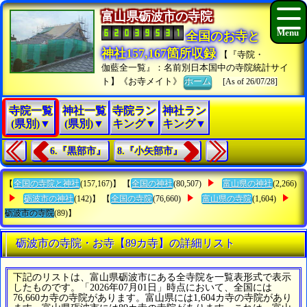
富山県砺波市の寺院
全国のお寺と
神社157,167箇所収録
【『寺院・
伽藍全一覧』：名前別日本国中の寺院統計サイ
ト】《お寺メイト》
ホーム
[As of 26/07/28]
寺院一覧
神社一覧
寺院ラン
神社ラン
(県別)▼
(県別)▼
キング▼
キング▼
6.『黒部市』
8.『小矢部市』
【
全国の寺院と神社
(157,167)】 【
全国の神社
(80,507)
富山県の神社
(2,266)
砺波市の神社
(142)】 【
全国の寺院
(76,660)
富山県の寺院
(1,604)
砺波市の寺院
(89)】
砺波市の寺院・お寺【89カ寺】の詳細リスト
下記のリストは、富山県砺波市にある全寺院を一覧表形式で表示
したものです。「2026年07月01日」時点において、全国には
76,660カ寺の寺院があります。富山県には1,604カ寺の寺院があり