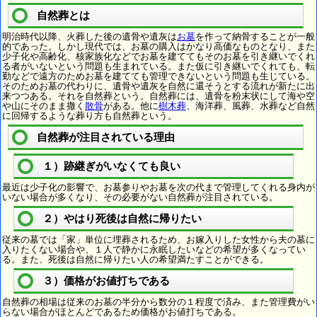
自然葬とは
明治時代以降、火葬した後の遺骨や遺灰は
お墓
を作って納骨することが一般
的であった。しかし現代では、お墓の購入はかなり高価なものとなり、また
少子化や高齢化、核家族化などでお墓を建ててもそのお墓を引き継いでくれ
る者がいないという問題も生まれている。また仮に引き継いでくれても、転
勤などで遠方のためお墓を建てても管理できないという問題も生じている。
そのためお墓の代わりに、遺骨や遺灰を自然に還そうとする流れが新たに出
来つつある。それを自然葬という。自然葬には、遺骨を粉末状にして海や空
や山にそのまま撒く
散骨
がある。他に
樹木葬
、海洋葬、風葬、水葬など自然
に回帰するような葬り方も自然葬という。
自然葬が注目されている理由
１）跡継ぎがいなくても良い
最近は少子化の影響で、お墓参りやお墓を次の代まで管理してくれる身内が
いない場合が多くなり、その必要がない自然葬が注目されている。
２）やはり死後は自然に帰りたい
従来の墓では「家」単位に埋葬されるため、お嫁入りした女性から夫の墓に
入りたくない場合や、１人で静かに永眠したいなどの希望が多くなってい
る。また、死後は自然に帰りたい人の希望満たすことができる。
３）価格がお値打ちである
自然葬の相場は従来のお墓の半分から数分の１程度で済み、また管理費がい
らない場合がほとんどであるため価格がお値打ちである。