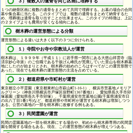
３）複数人の遺骨を同じ区画に埋葬する
１つの納骨区画に複数の遺骨をまとめて共同で埋葬する。お墓の場合の合同
墓や集合墓に当たる。このタイプでは、複数の遺骨をまとめて納骨するた
め、埋葬後は遺骨を取り出すことが出来ません。このタイプの特徴は、上記
の２タイプよりも費用が安くなる傾向にある。
樹木葬の運営形態による分類
運営形態による違いは大きく以下の３つに分けられる。
１）寺院やお寺や宗教法人が運営
樹木葬は、１９９９年（平成１１）に岩手県一関市にある大慈山祥雲寺（臨
済宗妙心寺派）のご住職である千坂げん峰氏が荒廃していた里山を樹木葬墓
地にしたのが始まりとされ、樹木葬の始めのころはすべてがこの運営形態で
あった。現在でも樹木葬の運営形態の主流を占めている。
２）都道府県や市町村が運営
東京都立小平霊園（東京都東村山市萩山町1-16-1）、横浜市営墓地メモリア
ルグリーン（神奈川県横浜市戸塚区俣野町1367番地1）、愛知県長久手市卯
塚墓園（愛知県長久手市卯塚）、千葉県浦安市営墓地公園(千葉県浦安市日
の出八丁目1番1号)など、都道府県や市町村が運営する樹木葬は増加しつつ
ある。公営の墓地の一部を樹木葬に改修する例もある。
３）民間霊園が運営
民間の霊園墓地の一部を樹木葬にする場合や、初めから樹木葬専用の民間霊
園を開発する場合もある。現在、この運営形態の樹木葬が増えつつある。