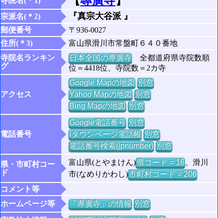
【
專廣寺
】
寺院名(＊1)
『真宗大谷派 』
宗派名(＊2)
郵便番号
〒936-0027
住所(＊3)
富山県滑川市常盤町６４０番地
寺院名ランキン
日本全国の專廣寺
全都道府県寺院数順
グ
位＝4418位、寺院数＝2カ寺
Google Mapの地図
別窓
アクセス
Yahoo Mapの地図
別窓
Bing Mapの地図
別窓
Google電話番号
別窓
電話番号
iタウンページ電話帳
別窓
電話番号検索(jpnumber)
別窓
富山県(とやまけん)
県コード = 16
、滑川
県・市町村コー
ド
市(なめりかわし)
市町村コード = 206
コメント等
ホームページ等
「專廣寺」の情報
別窓