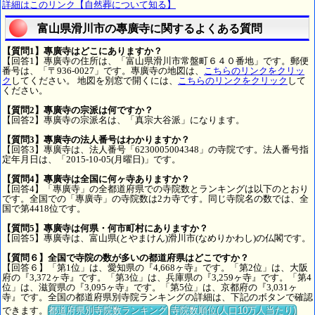
詳細はこのリンク【自然葬について知る】
富山県滑川市の專廣寺に関するよくある質問
【質問1】專廣寺はどこにありますか？
【回答1】專廣寺の住所は、「富山県滑川市常盤町６４０番地」です。郵便
番号は、「〒936-0027」です。專廣寺の地図は、
こちらのリンクをクリッ
ク
してください。 地図を別窓で開くには、
こちらのリンクをクリック
して
ください。
【質問2】專廣寺の宗派は何ですか？
【回答2】專廣寺の宗派名は、「真宗大谷派」になります。
【質問3】專廣寺の法人番号はわかりますか？
【回答3】專廣寺は、法人番号「6230005004348」の寺院です。法人番号指
定年月日は、「2015-10-05(月曜日)」です。
【質問4】專廣寺は全国に何ヶ寺ありますか？
【回答4】「專廣寺」の全都道府県での寺院数とランキングは以下のとおり
です。全国での「專廣寺」の寺院数は2カ寺です。同じ寺院名の数では、全
国で第4418位です。
【質問5】專廣寺は何県・何市町村にありますか？
【回答5】專廣寺は、富山県(とやまけん)滑川市(なめりかわし)の仏閣です。
【質問６】全国で寺院の数が多いの都道府県はどこですか？
【回答６】「第1位」は、愛知県の『4,668ヶ寺』です。「第2位」は、大阪
府の『3,372ヶ寺』です。「第3位」は、兵庫県の『3,259ヶ寺』です。「第4
位」は、滋賀県の『3,095ヶ寺』です。「第5位」は、京都府の『3,031ヶ
寺』です。全国の都道府県別寺院ランキングの詳細は、下記のボタンで確認
できます。
都道府県別寺院数ランキング
寺院数順位(人口10万人当たり)