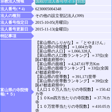
宗教法人情報
国税庁法人番号サイト
別窓
法人番号(＊4)
6230005004348
法人の種別
その他の設立登記法人(399)
法人番号指定日
2015-10-05(月曜日)
法人番号更新日
2015-11-13(金曜日)
特記事項
【富山県のふりがな】＝「とやまけん」
【富山県の寺院数】＝1,604カ寺
【富山県の人口】＝1,066,328人
【富山県の人口数ランキング】＝37位(全
国47都道府県中)
【富山県の面積】＝4,247.61平方Km
【富山県の面積ランキング】＝33位(全国
47都道府県中)
【富山県の世帯数】＝391,171世帯
【富山県の世帯数ランキング】＝39位(全
国47都道府県中)
【人口１０万人当たりの寺院数】＝150.42
富山県の寺院情
カ寺
報(＊５)
【１０Km四方当たりの寺院数】＝37.76カ
寺
【１０万世帯当たりの寺院数】＝410.05カ
寺