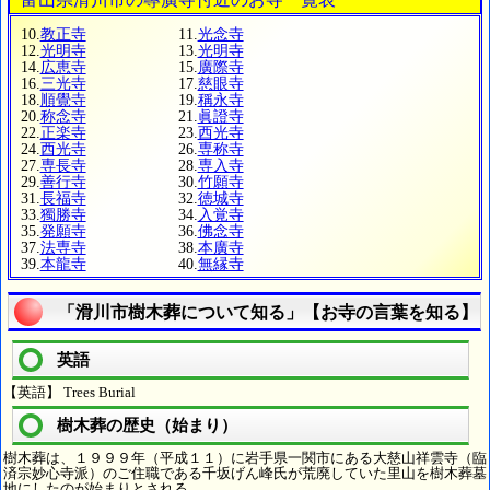
10.
教正寺
11.
光念寺
12.
光明寺
13.
光明寺
14.
広恵寺
15.
廣際寺
16.
三光寺
17.
慈眼寺
18.
順覺寺
19.
稱永寺
20.
称念寺
21.
眞證寺
22.
正楽寺
23.
西光寺
24.
西光寺
26.
専称寺
27.
専長寺
28.
専入寺
29.
善行寺
30.
竹願寺
31.
長福寺
32.
徳城寺
33.
獨勝寺
34.
入覚寺
35.
発願寺
36.
佛念寺
37.
法専寺
38.
本廣寺
39.
本龍寺
40.
無縁寺
「滑川市樹木葬について知る」【お寺の言葉を知る】
英語
【英語】 Trees Burial
樹木葬の歴史（始まり）
樹木葬は、１９９９年（平成１１）に岩手県一関市にある大慈山祥雲寺（臨
済宗妙心寺派）のご住職である千坂げん峰氏が荒廃していた里山を樹木葬墓
地にしたのが始まりとされる。