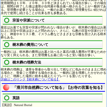
使用期間は１０年、２０年、３０年と決まられている場合が多い。その場合
は、期間が終了した後は遺骨が合同墓や集合墓へ移されることが一般的であ
る。管理費が必要となる場合は、一般のお墓と同様に管理費を払い続ければ
永代で使用し続けることが出来る所も多数ある。
宗旨や宗派について
最近はお墓でも宗旨や宗派が問われない場合が多いが、樹木葬の場合はお墓
以上に宗旨や宗派はほとんど問われない。さらに、仏教の宗旨や宗派だけで
なく、神道やキリスト教、イスラム教などさまざまな宗教を受け入れる樹木
葬もある。
樹木葬の費用について
一般的には、樹木葬の費用はお墓と比べると墓石の購入費用が不要なためか
なり安く抑えられる。また管理費もお墓に比べると安い場合が多い。
樹木葬の埋葬方法
樹木葬の埋葬は、遺骨を骨壷から取り出して紙などに包みそのまま土に埋め
る場合と、骨壷ごと埋葬する場合がある。一般的に誰を埋葬したかがわかる
ように、埋葬した場所に樹木を植えたりプレートを置いたりする。
詳細はこのリンク【樹木葬について知る】
「滑川市自然葬について知る」【お寺の言葉を知る】
英語
【英語】 Natural Burial