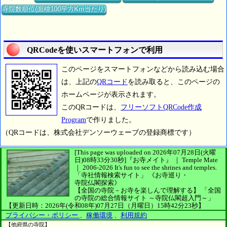
寺院数順位(面積100平方Km当たり)
QRCodeを使いスマートフォンで利用
このページをスマートフォンなどから読み込む場合
は、上記の
QRコード
を読み取ると、このページの
ホームページが表示されます。
このQRコードは、
フリーソフトQRCode作成
Program
で作りました。
（QRコードは、株式会社デンソーウェーブの登録商標です）
[This page was uploaded on 2026年07月28日(火曜
日)08時33分30秒]
『お寺メイト』 ｜ Temple Mate
｜
2006-2026
It's fun to see
the shrines and temples.
「寺社情報検索サイト」
《お寺巡り・
寺院仏閣探索》
【全国の寺院－お寺を楽しんで理解する】
「全国
の寺院の総合情報サイト ～寺院仏閣超入門～」
【更新日時：2026年(令和08年)07月27日（月曜日）15時42分23秒】
プライバシー・ポリシー
、
稼働環境
、
利用規約
【他府県の寺院】