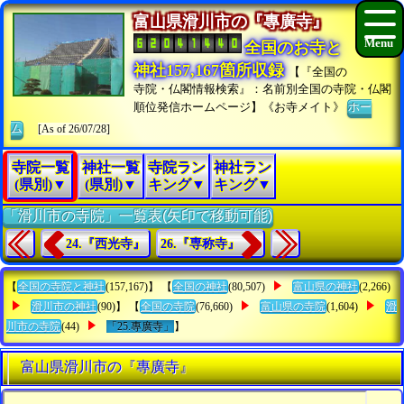
富山県滑川市の『專廣寺』
全国のお寺と
神社157,167箇所収録
【『全国の
寺院・仏閣情報検索』：名前別全国の寺院・仏閣
順位発信ホームページ】《お寺メイト》
ホー
ム
[As of 26/07/28]
寺院一覧
神社一覧
寺院ラン
神社ラン
(県別)▼
(県別)▼
キング▼
キング▼
「滑川市の寺院」一覧表(矢印で移動可能)
24.『西光寺』
26.『専称寺』
【
全国の寺院と神社
(157,167)】 【
全国の神社
(80,507)
富山県の神社
(2,266)
滑川市の神社
(90)】 【
全国の寺院
(76,660)
富山県の寺院
(1,604)
滑
川市の寺院
(44)
「25.專廣寺」
】
富山県滑川市の『專廣寺』