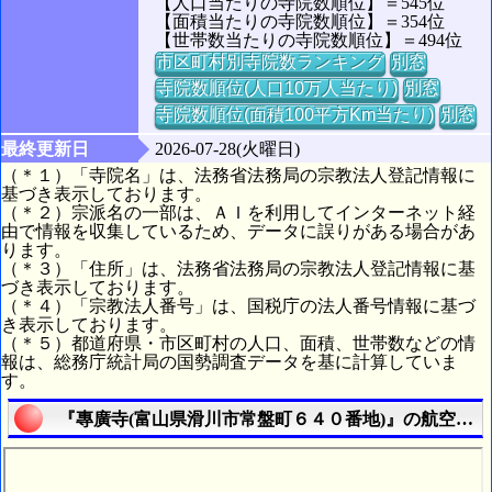
【人口当たりの寺院数順位】＝545位
【面積当たりの寺院数順位】＝354位
【世帯数当たりの寺院数順位】＝494位
市区町村別寺院数ランキング
別窓
寺院数順位(人口10万人当たり)
別窓
寺院数順位(面積100平方Km当たり)
別窓
最終更新日
2026-07-28(火曜日)
（＊１）「寺院名」は、法務省法務局の宗教法人登記情報に
基づき表示しております。
（＊２）宗派名の一部は、ＡＩを利用してインターネット経
由で情報を収集しているため、データに誤りがある場合があ
ります。
（＊３）「住所」は、法務省法務局の宗教法人登記情報に基
づき表示しております。
（＊４）「宗教法人番号」は、国税庁の法人番号情報に基づ
き表示しております。
（＊５）都道府県・市区町村の人口、面積、世帯数などの情
報は、総務庁統計局の国勢調査データを基に計算していま
す。
『專廣寺(富山県滑川市常盤町６４０番地)』の航空写真