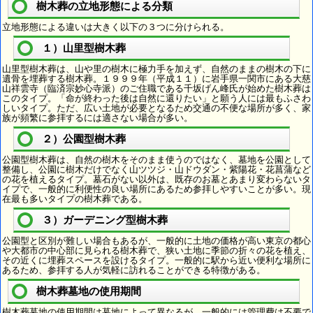
樹木葬の立地形態による分類
立地形態による違いは大きく以下の３つに分けられる。
１）山里型樹木葬
山里型樹木葬は、山や里の樹木に極力手を加えず、自然のままの樹木の下に
遺骨を埋葬する樹木葬。１９９９年（平成１１）に岩手県一関市にある大慈
山祥雲寺（臨済宗妙心寺派）のご住職である千坂げん峰氏が始めた樹木葬は
このタイプ。「命が終わった後は自然に還りたい」と願う人には最もふさわ
しいタイプ。ただ、広い土地が必要となるため交通の不便な場所が多く、家
族が頻繁に参拝するには適さない場合が多い。
２）公園型樹木葬
公園型樹木葬は、自然の樹木をそのまま使うのではなく、墓地を公園として
整備し、公園に樹木だけでなく山ツツジ・山ドウダン・紫陽花・花菖蒲など
の花を植えるタイプ。墓石がない以外は、既存のお墓とあまり変わらないタ
イプで、一般的に利便性の良い場所にあるため参拝しやすいことが多い。現
在最も多いタイプの樹木葬である。
３）ガーデニング型樹木葬
公園型と区別が難しい場合もあるが、一般的に土地の価格が高い東京の都心
や大都市の中心部に見られる樹木葬で、狭い土地に季節の折々の花を植え、
その近くに埋葬スペースを設けるタイプ。一般的に駅から近い便利な場所に
あるため、参拝する人が気軽に訪れることができる特徴がある。
樹木葬墓地の使用期間
樹木葬墓地の使用期間は墓地によって異なるが、一般的には管理費は不要で