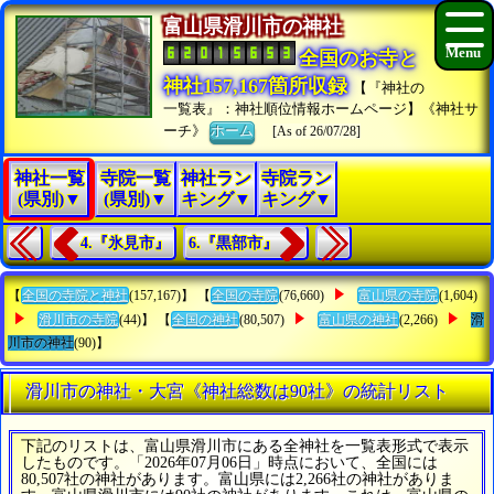
富山県滑川市の神社
全国のお寺と
神社157,167箇所収録
【『神社の
一覧表』：神社順位情報ホームページ】《神社サ
ーチ》
ホーム
[As of 26/07/28]
神社一覧
寺院一覧
神社ラン
寺院ラン
(県別)▼
(県別)▼
キング▼
キング▼
4.『氷見市』
6.『黒部市』
【
全国の寺院と神社
(157,167)】 【
全国の寺院
(76,660)
富山県の寺院
(1,604)
滑川市の寺院
(44)】 【
全国の神社
(80,507)
富山県の神社
(2,266)
滑
川市の神社
(90)】
滑川市の神社・大宮《神社総数は90社》の統計リスト
下記のリストは、富山県滑川市にある全神社を一覧表形式で表示
したものです。「2026年07月06日」時点において、全国には
80,507社の神社があります。富山県には2,266社の神社がありま