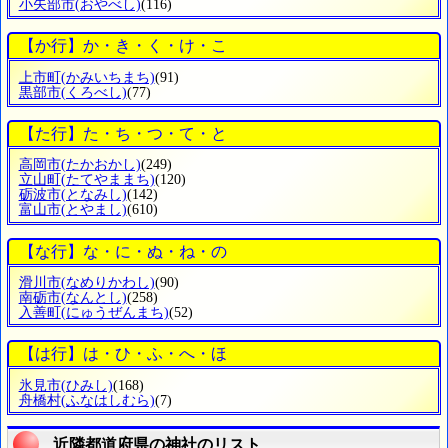
小矢部市
(おやべし)
(116)
【か行】か・き・く・け・こ
上市町
(かみいちまち)
(91)
黒部市
(くろべし)
(77)
【た行】た・ち・つ・て・と
高岡市
(たかおかし)
(249)
立山町
(たてやままち)
(120)
砺波市
(となみし)
(142)
富山市
(とやまし)
(610)
【な行】な・に・ぬ・ね・の
滑川市
(なめりかわし)
(90)
南砺市
(なんとし)
(258)
入善町
(にゅうぜんまち)
(52)
【は行】は・ひ・ふ・へ・ほ
氷見市
(ひみし)
(168)
舟橋村
(ふなはしむら)
(7)
近隣都道府県の神社のリスト