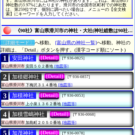
す。富山県滑川市には90社の神社があります。これは、富山県の
神社数の3.97%にあたります。滑川市の全国市区町村での神社数
は、第259位です。個別に調べたい場合は、メニューの【全文検
索】にキーワードを入力してください。
《90社》富山県滑川市の神社・大社(神社総数は90社)
〔詳細モード〕
へ移動。
[富山県の神社一覧]
へ移動。神社の
詳細は、「Detail」ボタンを押す。(漢字コード順にソート)
1
[Detail]
安田神社
[〒936-0825]
富山県滑川市
安田５０２番地
[地図等]
2
[Detail]
加積郷神社
[〒936-0857]
富山県滑川市
下梅沢３１４番地
[地図等]
3
[Detail]
加積神社
[〒936-0053]
富山県滑川市
上小泉１３６２番地
[地図等]
4
[Detail]
加積雪嶋神社
[〒936-0068]
富山県滑川市
加島町２０５０番地
[地図等]
5
[Detail]
加茂神社
[〒936-0078]