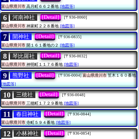
富山県滑川市
高月町６６２番地
[地図等]
6
[Detail]
河南神社
[〒936-0060]
富山県滑川市
神家町２２８番地
[地図等]
7
[Detail]
開神社
[〒936-0835]
富山県滑川市
開１６１番地の２
[地図等]
8
[Detail]
琴比羅社
[〒936-0032]
富山県滑川市
神明町１１７６番地
[地図等]
9
[Detail]
熊野社
[〒936-0004]
富山県滑川市
笠木１６０番地
[地図等]
10
[Detail]
三穂社
[〒936-0048]
富山県滑川市
三穂町１７２９番地
[地図等]
11
[Detail]
春日神社
[〒936-0844]
富山県滑川市
寺町５９４番地
[地図等]
12
[Detail]
小林神社
[〒936-0854]