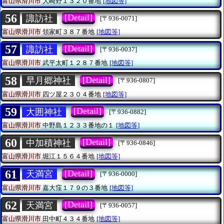
富山県滑川市
大崎野１３２０番地
[地図等]
56
[Detail]
諏訪社
[〒936-0071]
富山県滑川市
領家町３８７番地
[地図等]
57
[Detail]
諏訪社
[〒936-0037]
富山県滑川市
武平太町１２８７番地
[地図等]
58
[Detail]
早月郷神社
[〒936-0807]
富山県滑川市
四ツ屋２３０４番地
[地図等]
59
[Detail]
大囲神社
[〒936-0882]
富山県滑川市
中野島１２３３番地の１
[地図等]
60
[Detail]
中加積神社
[〒936-0846]
富山県滑川市
堀江１５６４番地
[地図等]
61
[Detail]
天満宮
[〒936-0000]
富山県滑川市
嘉大窪１７９の３番地
[地図等]
62
[Detail]
天満宮
[〒936-0057]
富山県滑川市
田中町４３４番地
[地図等]