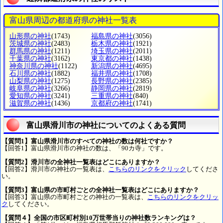
富山県周辺の都道府県の神社一覧表
山形県の神社
(1743)
福島県の神社
(3056)
茨城県の神社
(2483)
栃木県の神社
(1921)
群馬県の神社
(1211)
埼玉県の神社
(2011)
千葉県の神社
(3162)
東京都の神社
(1438)
神奈川県の神社
(1122)
新潟県の神社
(4695)
石川県の神社
(1882)
福井県の神社
(1708)
山梨県の神社
(1275)
長野県の神社
(2385)
岐阜県の神社
(3266)
静岡県の神社
(2819)
愛知県の神社
(3241)
三重県の神社
(840)
滋賀県の神社
(1436)
京都府の神社
(1741)
富山県滑川市の神社についてのよくある質問
【質問1】富山県滑川市のすべての神社の数は何社ですか？
【回答1】富山県滑川市の神社の数は、「90カ寺」です。
【質問2】滑川市の全神社一覧表はどこにありますか？
【回答2】滑川市の神社の一覧表は、
こちらのリンクをクリック
してくださ
い。
【質問3】富山県の市町村ごとの全神社一覧表はどこにありますか？
【回答3】富山県の市町村ごとの神社の一覧表は、
こちらのリンクをクリッ
ク
してください。
【質問４】全国の市区町村別10万世帯当りの神社数ランキングは？