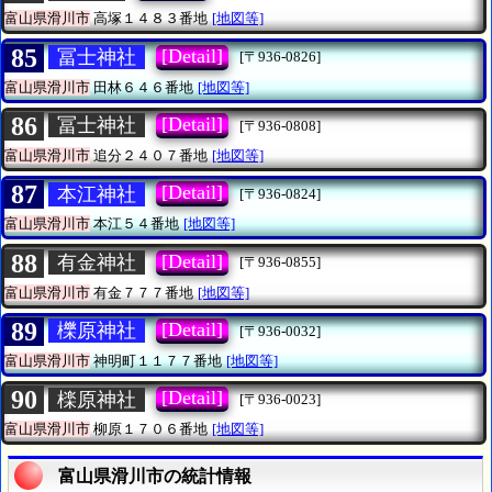
富山県滑川市
高塚１４８３番地
[地図等]
85
[Detail]
冨士神社
[〒936-0826]
富山県滑川市
田林６４６番地
[地図等]
86
[Detail]
冨士神社
[〒936-0808]
富山県滑川市
追分２４０７番地
[地図等]
87
[Detail]
本江神社
[〒936-0824]
富山県滑川市
本江５４番地
[地図等]
88
[Detail]
有金神社
[〒936-0855]
富山県滑川市
有金７７７番地
[地図等]
89
[Detail]
櫟原神社
[〒936-0032]
富山県滑川市
神明町１１７７番地
[地図等]
90
[Detail]
檪原神社
[〒936-0023]
富山県滑川市
柳原１７０６番地
[地図等]
富山県滑川市の統計情報