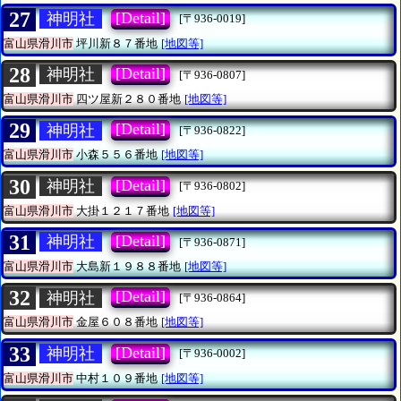
27
[Detail]
神明社
[〒936-0019]
富山県滑川市
坪川新８７番地
[地図等]
28
[Detail]
神明社
[〒936-0807]
富山県滑川市
四ツ屋新２８０番地
[地図等]
29
[Detail]
神明社
[〒936-0822]
富山県滑川市
小森５５６番地
[地図等]
30
[Detail]
神明社
[〒936-0802]
富山県滑川市
大掛１２１７番地
[地図等]
31
[Detail]
神明社
[〒936-0871]
富山県滑川市
大島新１９８８番地
[地図等]
32
[Detail]
神明社
[〒936-0864]
富山県滑川市
金屋６０８番地
[地図等]
33
[Detail]
神明社
[〒936-0002]
富山県滑川市
中村１０９番地
[地図等]