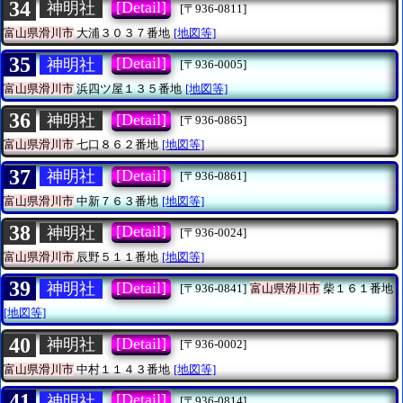
34
[Detail]
神明社
[〒936-0811]
富山県滑川市
大浦３０３７番地
[地図等]
35
[Detail]
神明社
[〒936-0005]
富山県滑川市
浜四ツ屋１３５番地
[地図等]
36
[Detail]
神明社
[〒936-0865]
富山県滑川市
七口８６２番地
[地図等]
37
[Detail]
神明社
[〒936-0861]
富山県滑川市
中新７６３番地
[地図等]
38
[Detail]
神明社
[〒936-0024]
富山県滑川市
辰野５１１番地
[地図等]
39
[Detail]
神明社
[〒936-0841]
富山県滑川市
柴１６１番地
[地図等]
40
[Detail]
神明社
[〒936-0002]
富山県滑川市
中村１１４３番地
[地図等]
41
[Detail]
神明社
[〒936-0814]