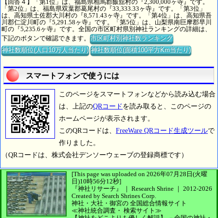
【回答４】「第1位」は、福島県相馬郡飯舘村の『2,300,000ヶ寺』です。
「第2位」は、福島県双葉郡葛尾村の『33,333.33ヶ寺』です。「第3位」
は、高知県土佐郡大川村の『8,571.43ヶ寺』です。「第4位」は、高知県吾
川郡仁淀川町の『5,291.58ヶ寺』です。「第5位」は、山梨県南巨摩郡早川
町の『5,235.6ヶ寺』です。全国の市区町村県別神社ランキングの詳細は、
下記のボタンで確認できます。
市区町村別神社数ランキング
神社数順位(人口10万人当たり)
神社数順位(面積100平方Km当たり)
スマートフォンで使うには
このページをスマートフォンなどから読み込む場合
は、上記の
QRコード
を読み取ると、このページの
ホームページが表示されます。
このQRコードは、
FreeWare QRコード生成ツール
で
作りました。
（QRコードは、株式会社デンソーウェーブの登録商標です）
[This page was uploaded on 2026年07月28日(火曜
日)10時56分12秒]
『神社リサーチ』 ｜ Research Shrine
｜
2012-2026
Created by
Search Shrines Corp.
神社・大社・御宮の
全国総合情報サイト
≪神社統合調査・
検索サイト≫
【神社をどこよりも優しく解説】
－全国の神社・