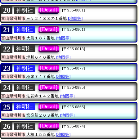
20
[Detail]
神明社
[〒936-0001]
富山県滑川市
三ケ２４８３の１番地
[地図等]
21
[Detail]
神明社
[〒936-0801]
富山県滑川市
大島１８７番地
[地図等]
22
[Detail]
神明社
[〒936-0018]
富山県滑川市
坪川６４０番地
[地図等]
23
[Detail]
神明社
[〒936-0877]
富山県滑川市
稲泉７４７番地
[地図等]
24
[Detail]
神明社
[〒936-0885]
富山県滑川市
法花寺１４２番地
[地図等]
25
[Detail]
神明社
[〒936-0866]
富山県滑川市
宮窪新２０３番地
[地図等]
26
[Detail]
神明社
[〒936-0874]
富山県滑川市
大榎１５５番地
[地図等]