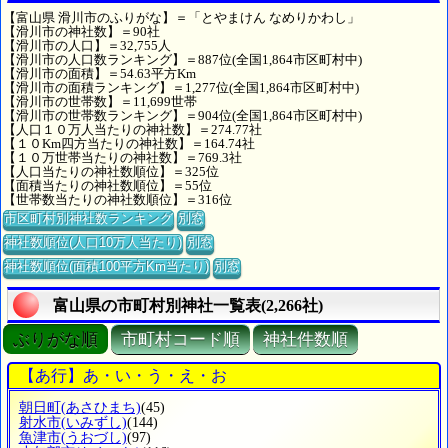
【富山県 滑川市のふりがな】＝「とやまけん なめりかわし」
【滑川市の神社数】＝90社
【滑川市の人口】＝32,755人
【滑川市の人口数ランキング】＝887位(全国1,864市区町村中)
【滑川市の面積】＝54.63平方Km
【滑川市の面積ランキング】＝1,277位(全国1,864市区町村中)
【滑川市の世帯数】＝11,699世帯
【滑川市の世帯数ランキング】＝904位(全国1,864市区町村中)
【人口１０万人当たりの神社数】＝274.77社
【１０Km四方当たりの神社数】＝164.74社
【１０万世帯当たりの神社数】＝769.3社
【人口当たりの神社数順位】＝325位
【面積当たりの神社数順位】＝55位
【世帯数当たりの神社数順位】＝316位
市区町村別神社数ランキング
別窓
神社数順位(人口10万人当たり)
別窓
神社数順位(面積100平方Km当たり)
別窓
富山県の市町村別神社一覧表(2,266社)
ぶりがな順
市町村コード順
神社件数順
【あ行】あ・い・う・え・お
朝日町
(あさひまち)
(45)
射水市
(いみずし)
(144)
魚津市
(うおづし)
(97)