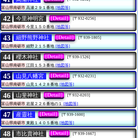
富山県南砺市
高瀬２９１番地
[地図等]
42
[Detail]
今里神明宮
[〒932-0256]
富山県南砺市
今里１５０番地
[地図等]
43
[Detail]
細野熊野神社
[〒939-1805]
富山県南砺市
細野２１５番地
[地図等]
44
[Detail]
櫻木神社
[〒939-1526]
富山県南砺市
江田１５３番地
[地図等]
45
[Detail]
山見八幡宮
[〒932-0231]
富山県南砺市
山見１４２８番地
[地図等]
46
[Detail]
山斐神社
[〒932-0203]
富山県南砺市
岩屋２２６番地の１
[地図等]
47
[Detail]
産靈社
[〒939-1600]
富山県南砺市
東殿１４０５番地
[地図等]
48
[Detail]
市比賣神社
[〒939-1667]