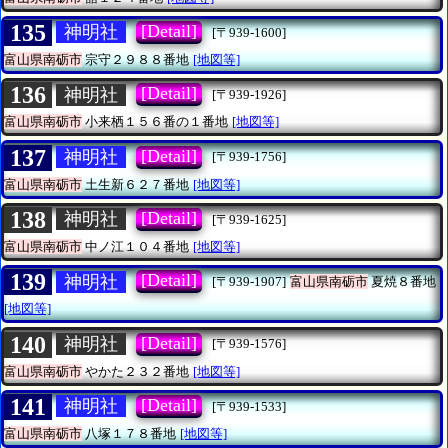
135
[Detail]
神明社
[〒939-1600]
富山県南砺市
宗守２９８８番地
[地図等]
136
[Detail]
神明社
[〒939-1926]
富山県南砺市
小来栖１５６番の１番地
[地図等]
137
[Detail]
神明社
[〒939-1756]
富山県南砺市
土生新６２７番地
[地図等]
138
[Detail]
神明社
[〒939-1625]
富山県南砺市
中ノ江１０４番地
[地図等]
139
[Detail]
神明社
[〒939-1907]
富山県南砺市
夏焼８番地
[地図等]
140
[Detail]
神明社
[〒939-1576]
富山県南砺市
やかた２３２番地
[地図等]
141
[Detail]
神明社
[〒939-1533]
富山県南砺市
八塚１７８番地
[地図等]