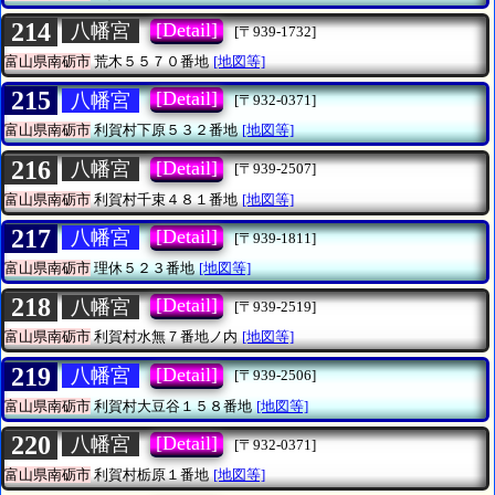
214
[Detail]
八幡宮
[〒939-1732]
富山県南砺市
荒木５５７０番地
[地図等]
215
[Detail]
八幡宮
[〒932-0371]
富山県南砺市
利賀村下原５３２番地
[地図等]
216
[Detail]
八幡宮
[〒939-2507]
富山県南砺市
利賀村千束４８１番地
[地図等]
217
[Detail]
八幡宮
[〒939-1811]
富山県南砺市
理休５２３番地
[地図等]
218
[Detail]
八幡宮
[〒939-2519]
富山県南砺市
利賀村水無７番地ノ内
[地図等]
219
[Detail]
八幡宮
[〒939-2506]
富山県南砺市
利賀村大豆谷１５８番地
[地図等]
220
[Detail]
八幡宮
[〒932-0371]
富山県南砺市
利賀村栃原１番地
[地図等]