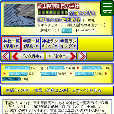
富山県南砺市の神社
全国のお寺と
神社157,167箇所収録
【『神社ラ
ンキングリスト』：神社統計情報発信サイト】
《神社サーチ》
ホーム
[As of 26/07/28]
神社一覧
寺院一覧
神社ラン
寺院ラン
(県別)▼
(県別)▼
キング▼
キング▼
8.『小矢部市』
10.『射水市』
【
全国の寺院と神社
(157,167)】 【
全国の寺院
(76,660)
富山県の寺院
(1,604)
南砺市の寺院
(123)】 【
全国の神社
(80,507)
富山県の神社
(2,266)
南砺市の神社
(258)】
南砺市の神社・御宮《総数は258社》のすべてを知る
下記のリストは、富山県南砺市にある全神社を一覧表形式で表示
したものです。「2026年06月05日」時点において、全国には
80,507社の神社があります。富山県には2,266社の神社がありま