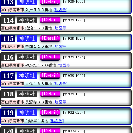
113
[Detail]
神明社
[〒939-1600]
富山県南砺市
久戸５５５番地
[地図等]
114
[Detail]
神明社
[〒939-1725]
富山県南砺市
鍛治１６３番地
[地図等]
115
[Detail]
神明社
[〒939-1924]
富山県南砺市
中畑１１０番地
[地図等]
116
[Detail]
神明社
[〒939-1576]
富山県南砺市
やかた１７０番地
[地図等]
117
[Detail]
神明社
[〒939-1600]
富山県南砺市
田代１６８番地
[地図等]
118
[Detail]
神明社
[〒939-1505]
富山県南砺市
長源寺３８番地
[地図等]
119
[Detail]
神明社
[〒932-0204]
富山県南砺市
飛騨屋１番地
[地図等]
120
[Detail]
神明社
[〒932-0206]