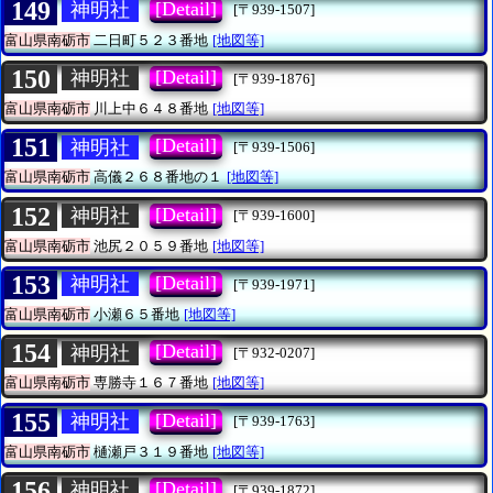
149
[Detail]
神明社
[〒939-1507]
富山県南砺市
二日町５２３番地
[地図等]
150
[Detail]
神明社
[〒939-1876]
富山県南砺市
川上中６４８番地
[地図等]
151
[Detail]
神明社
[〒939-1506]
富山県南砺市
高儀２６８番地の１
[地図等]
152
[Detail]
神明社
[〒939-1600]
富山県南砺市
池尻２０５９番地
[地図等]
153
[Detail]
神明社
[〒939-1971]
富山県南砺市
小瀬６５番地
[地図等]
154
[Detail]
神明社
[〒932-0207]
富山県南砺市
専勝寺１６７番地
[地図等]
155
[Detail]
神明社
[〒939-1763]
富山県南砺市
樋瀬戸３１９番地
[地図等]
156
[Detail]
神明社
[〒939-1872]