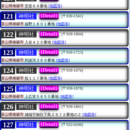
富山県南砺市
安室６９番地
[地図等]
121
[Detail]
神明社
[〒939-1561]
富山県南砺市
福野１８０１番地
[地図等]
122
[Detail]
神明社
[〒939-1904]
富山県南砺市
入谷４２０番地
[地図等]
123
[Detail]
神明社
[〒939-1723]
富山県南砺市
利波河３６９番地
[地図等]
124
[Detail]
神明社
[〒939-1676]
富山県南砺市
舘１１７番地
[地図等]
125
[Detail]
神明社
[〒939-1878]
富山県南砺市
上広安５６５０番地
[地図等]
126
[Detail]
神明社
[〒939-1861]
富山県南砺市
城端字御坊下島２９７２番地の２
[地図等]
127
[Detail]
神明社
[〒932-0206]