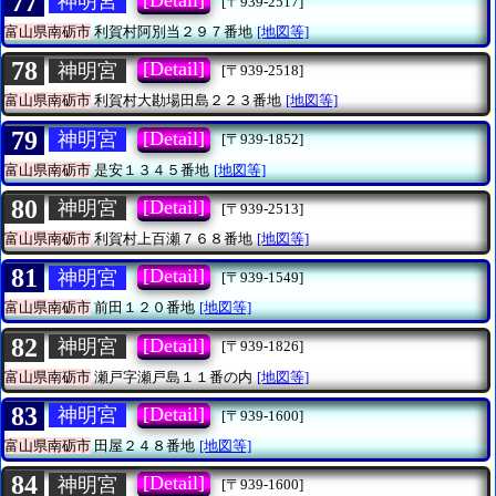
77
神明宮
[〒939-2517]
富山県南砺市
利賀村阿別当２９７番地
[地図等]
78
[Detail]
神明宮
[〒939-2518]
富山県南砺市
利賀村大勘場田島２２３番地
[地図等]
79
[Detail]
神明宮
[〒939-1852]
富山県南砺市
是安１３４５番地
[地図等]
80
[Detail]
神明宮
[〒939-2513]
富山県南砺市
利賀村上百瀬７６８番地
[地図等]
81
[Detail]
神明宮
[〒939-1549]
富山県南砺市
前田１２０番地
[地図等]
82
[Detail]
神明宮
[〒939-1826]
富山県南砺市
瀬戸字瀬戸島１１番の内
[地図等]
83
[Detail]
神明宮
[〒939-1600]
富山県南砺市
田屋２４８番地
[地図等]
84
[Detail]
神明宮
[〒939-1600]