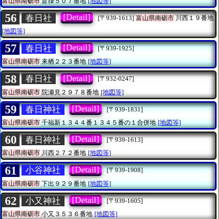
富山県南砺市
皆葎５０７番地
[地図等]
56
[Detail]
春日社
[〒939-1613]
富山県南砺市
川西１９番地
[地図等]
57
[Detail]
春日社
[〒939-1925]
富山県南砺市
来栖２２３番地
[地図等]
58
[Detail]
春日社
[〒932-0247]
富山県南砺市
院瀬見２９７８番地
[地図等]
59
[Detail]
春日神社
[〒939-1831]
富山県南砺市
千福新１３４４番１３４５番の１合併地
[地図等]
60
[Detail]
春日神社
[〒939-1613]
富山県南砺市
川西２７２番地
[地図等]
61
[Detail]
小谷神社
[〒939-1908]
富山県南砺市
下出９２９番地
[地図等]
62
[Detail]
小又神社
[〒939-1605]
富山県南砺市
小又３５３６番地
[地図等]