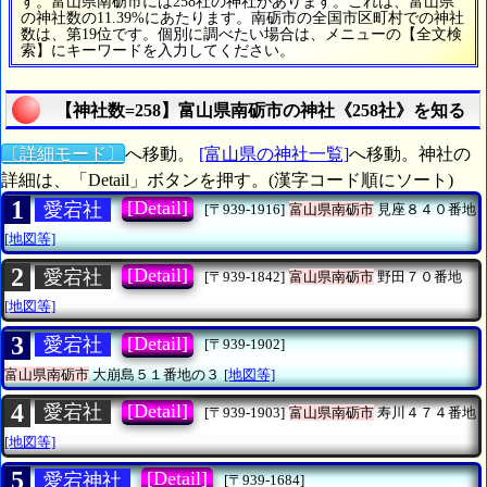
す。富山県南砺市には258社の神社があります。これは、富山県
の神社数の11.39%にあたります。南砺市の全国市区町村での神社
数は、第19位です。個別に調べたい場合は、メニューの【全文検
索】にキーワードを入力してください。
【神社数=258】富山県南砺市の神社《258社》を知る
〔詳細モード〕
へ移動。
[富山県の神社一覧]
へ移動。神社の
詳細は、「Detail」ボタンを押す。(漢字コード順にソート)
1
[Detail]
愛宕社
[〒939-1916]
富山県南砺市
見座８４０番地
[地図等]
2
[Detail]
愛宕社
[〒939-1842]
富山県南砺市
野田７０番地
[地図等]
3
[Detail]
愛宕社
[〒939-1902]
富山県南砺市
大崩島５１番地の３
[地図等]
4
[Detail]
愛宕社
[〒939-1903]
富山県南砺市
寿川４７４番地
[地図等]
5
[Detail]
愛宕神社
[〒939-1684]