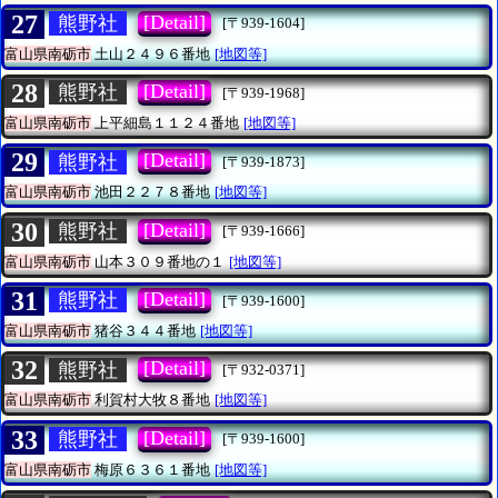
27
[Detail]
熊野社
[〒939-1604]
富山県南砺市
土山２４９６番地
[地図等]
28
[Detail]
熊野社
[〒939-1968]
富山県南砺市
上平細島１１２４番地
[地図等]
29
[Detail]
熊野社
[〒939-1873]
富山県南砺市
池田２２７８番地
[地図等]
30
[Detail]
熊野社
[〒939-1666]
富山県南砺市
山本３０９番地の１
[地図等]
31
[Detail]
熊野社
[〒939-1600]
富山県南砺市
猪谷３４４番地
[地図等]
32
[Detail]
熊野社
[〒932-0371]
富山県南砺市
利賀村大牧８番地
[地図等]
33
[Detail]
熊野社
[〒939-1600]
富山県南砺市
梅原６３６１番地
[地図等]