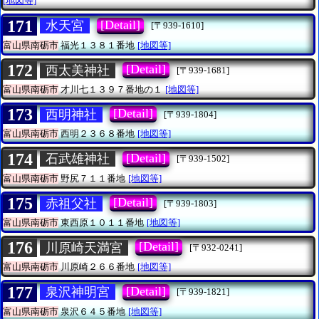
[地図等]
171
[Detail]
水天宮
[〒939-1610]
富山県南砺市
福光１３８１番地
[地図等]
172
[Detail]
西太美神社
[〒939-1681]
富山県南砺市
才川七１３９７番地の１
[地図等]
173
[Detail]
西明神社
[〒939-1804]
富山県南砺市
西明２３６８番地
[地図等]
174
[Detail]
石武雄神社
[〒939-1502]
富山県南砺市
野尻７１１番地
[地図等]
175
[Detail]
赤祖父社
[〒939-1803]
富山県南砺市
東西原１０１１番地
[地図等]
176
[Detail]
川原崎天満宮
[〒932-0241]
富山県南砺市
川原崎２６６番地
[地図等]
177
[Detail]
泉沢神明宮
[〒939-1821]
富山県南砺市
泉沢６４５番地
[地図等]