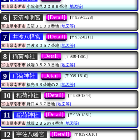
富山県南砺市
小院瀬見２０９９番地
[地図等]
6
[Detail]
安清神明宮
[〒939-1528]
富山県南砺市
安清３１００番地
[地図等]
7
[Detail]
井波八幡宮
[〒932-0211]
富山県南砺市
井波３０５７番地
[地図等]
8
[Detail]
稲荷神社
[〒939-1861]
富山県南砺市
城端３５２９番地
[地図等]
9
[Detail]
稲荷神社
[〒939-1610]
富山県南砺市
福光６３番地の２
[地図等]
10
[Detail]
稻荷神社
[〒939-1844]
富山県南砺市
野口４６７番地
[地図等]
11
[Detail]
稲荷神社
[〒939-1861]
富山県南砺市
城端２３５の４番地
[地図等]
12
[Detail]
宇佐八幡宮
[〒939-1610]