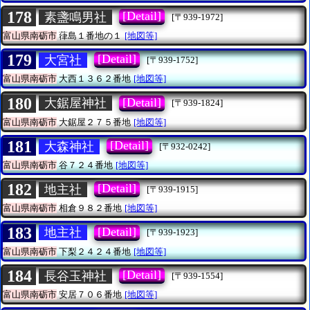
178
[Detail]
素盞鳴男社
[〒939-1972]
富山県南砺市
葎島１番地の１
[地図等]
179
[Detail]
大宮社
[〒939-1752]
富山県南砺市
大西１３６２番地
[地図等]
180
[Detail]
大鋸屋神社
[〒939-1824]
富山県南砺市
大鋸屋２７５番地
[地図等]
181
[Detail]
大森神社
[〒932-0242]
富山県南砺市
谷７２４番地
[地図等]
182
[Detail]
地主社
[〒939-1915]
富山県南砺市
相倉９８２番地
[地図等]
183
[Detail]
地主社
[〒939-1923]
富山県南砺市
下梨２４２４番地
[地図等]
184
[Detail]
長谷玉神社
[〒939-1554]
富山県南砺市
安居７０６番地
[地図等]