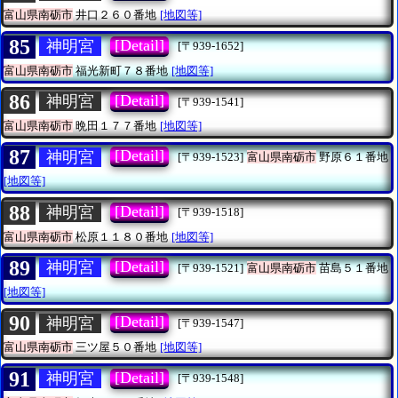
富山県南砺市
井口２６０番地
[地図等]
85
[Detail]
神明宮
[〒939-1652]
富山県南砺市
福光新町７８番地
[地図等]
86
[Detail]
神明宮
[〒939-1541]
富山県南砺市
晩田１７７番地
[地図等]
87
[Detail]
神明宮
[〒939-1523]
富山県南砺市
野原６１番地
[地図等]
88
[Detail]
神明宮
[〒939-1518]
富山県南砺市
松原１１８０番地
[地図等]
89
[Detail]
神明宮
[〒939-1521]
富山県南砺市
苗島５１番地
[地図等]
90
[Detail]
神明宮
[〒939-1547]
富山県南砺市
三ツ屋５０番地
[地図等]
91
[Detail]
神明宮
[〒939-1548]