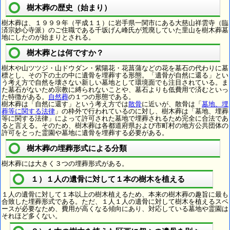
樹木葬の歴史（始まり）
樹木葬は、１９９９年（平成１１）に岩手県一関市にある大慈山祥雲寺（臨
済宗妙心寺派）のご住職である千坂げん峰氏が荒廃していた里山を樹木葬墓
地にしたのが始まりとされる。
樹木葬とは何ですか？
樹木や山ツツジ・山ドウダン・紫陽花・花菖蒲などの花を墓石の代わりに墓
標とし、その下の土の中に遺骨を埋葬する形態。「遺骨が自然に還る」とい
う考え方で自然を壊さない新しい墓地として環境面でも注目されている。ま
た墓石がないため宗教に縛られないことや、墓石よりも低費用で済むといっ
た特徴がある。
自然葬
の１つの形態である。
樹木葬は「自然に還す」という考え方では
散骨
に近いが、散骨は「
墓地、埋
葬等に関する法律
」の枠外で行われているのに対し、樹木葬は「墓地、埋葬
等に関する法律」によって許可された墓地で埋葬されるため完全に合法であ
ると言える。そのため、樹木葬は各都道府県および市町村の地方公共団体の
許可をとった霊園や墓地に遺骨を埋葬する必要がある。
樹木葬の埋葬形式による分類
樹木葬には大きく３つの埋葬形式がある。
１）１人の遺骨に対して１本の樹木を植える
１人の遺骨に対して１本以上の樹木植えるため、本来の樹木葬の趣旨に最も
合致した埋葬形式である。ただ、１人１人の遺骨に対して樹木を植えるスペ
ースが必要なため、費用が高くなる傾向にあり、対応している墓地や霊園は
それほど多くない。