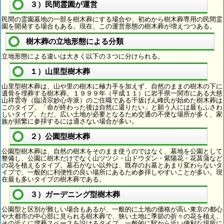
３）民間霊園が運営
民間の霊園墓地の一部を樹木葬にする場合や、初めから樹木葬専用の民間霊
園を開発する場合もある。現在、この運営形態の樹木葬が増えつつある。
樹木葬の立地形態による分類
立地形態による違いは大きく以下の３つに分けられる。
１）山里型樹木葬
山里型樹木葬は、山や里の樹木に極力手を加えず、自然のままの樹木の下に
遺骨を埋葬する樹木葬。１９９９年（平成１１）に岩手県一関市にある大慈
山祥雲寺（臨済宗妙心寺派）のご住職である千坂げん峰氏が始めた樹木葬は
このタイプ。「命が終わった後は自然に還りたい」と願う人には最もふさわ
しいタイプ。ただ、広い土地が必要となるため交通の不便な場所が多く、家
族が頻繁に参拝するには適さない場合が多い。
２）公園型樹木葬
公園型樹木葬は、自然の樹木をそのまま使うのではなく、墓地を公園として
整備し、公園に樹木だけでなく山ツツジ・山ドウダン・紫陽花・花菖蒲など
の花を植えるタイプ。墓石がない以外は、既存のお墓とあまり変わらないタ
イプで、一般的に利便性の良い場所にあるため参拝しやすいことが多い。現
在最も多いタイプの樹木葬である。
３）ガーデニング型樹木葬
公園型と区別が難しい場合もあるが、一般的に土地の価格が高い東京の都心
や大都市の中心部に見られる樹木葬で、狭い土地に季節の折々の花を植え、
その近くに埋葬スペースを設けるタイプ。一般的に駅から近い便利な場所に