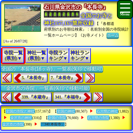
石川県金沢市の『本長寺』
全国のお寺と
神社157,167箇所収録
【『各都道
府県別のお寺順位検索』：名前別全国の寺院統計
一覧ホームページ】《お寺メイト》
ホーム
[As of 26/07/28]
寺院一覧
神社一覧
寺院ラン
神社ラン
(県別)▼
(県別)▼
キング▼
キング▼
全国の「本長寺(16ヶ寺)」一覧表(矢印で移動可)
5.『本長寺』
7.『本長寺』
「金沢市の寺院」一覧表(矢印で移動可能)
339.『本蔵寺』
341.『本福寺』
【
全国の寺院と神社
(157,167)】 【
全国の神社
(80,507)
石川県の神社
(1,882)
金沢市の神社
(316)】 【
全国の寺院
(76,660)
石川県の寺院
(1,380)
金沢市の寺院
(398)
「340.本長寺」
】