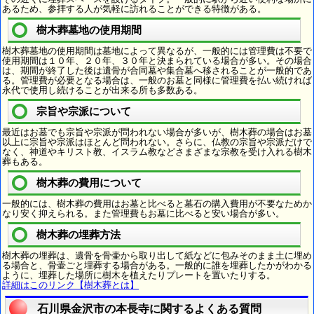
あるため、参拝する人が気軽に訪れることができる特徴がある。
樹木葬墓地の使用期間
樹木葬墓地の使用期間は墓地によって異なるが、一般的には管理費は不要で
使用期間は１０年、２０年、３０年と決まられている場合が多い。その場合
は、期間が終了した後は遺骨が合同墓や集合墓へ移されることが一般的であ
る。管理費が必要となる場合は、一般のお墓と同様に管理費を払い続ければ
永代で使用し続けることが出来る所も多数ある。
宗旨や宗派について
最近はお墓でも宗旨や宗派が問われない場合が多いが、樹木葬の場合はお墓
以上に宗旨や宗派はほとんど問われない。さらに、仏教の宗旨や宗派だけで
なく、神道やキリスト教、イスラム教などさまざまな宗教を受け入れる樹木
葬もある。
樹木葬の費用について
一般的には、樹木葬の費用はお墓と比べると墓石の購入費用が不要なためか
なり安く抑えられる。また管理費もお墓に比べると安い場合が多い。
樹木葬の埋葬方法
樹木葬の埋葬は、遺骨を骨壷から取り出して紙などに包みそのまま土に埋め
る場合と、骨壷ごと埋葬する場合がある。一般的に誰を埋葬したかがわかる
ように、埋葬した場所に樹木を植えたりプレートを置いたりする。
詳細はこのリンク【樹木葬とは】
石川県金沢市の本長寺に関するよくある質問