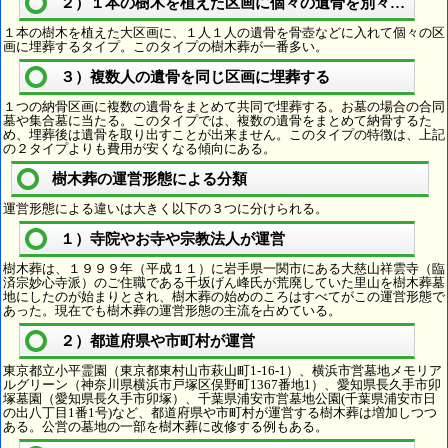
２）１本の樹木を植えた区画に個々の遺骨を別々に埋葬
１本の樹木を植えた大区画に、１人１人の遺骨を骨壺などに入れて個々の区
画に埋葬するタイプ。このタイプの樹木葬が一番多い。
３）複数人の遺骨を同じ区画に埋葬する
１つの納骨区画に複数の遺骨をまとめて共同で埋葬する。お墓の場合の合同
墓や集合墓に当たる。このタイプでは、複数の遺骨をまとめて納骨するた
め、埋葬後は遺骨を取り出すことが出来ません。このタイプの特徴は、上記
の２タイプよりも費用が安くなる傾向にある。
樹木葬の運営形態による分類
運営形態による違いは大きく以下の３つに分けられる。
１）寺院やお寺や宗教法人が運営
樹木葬は、１９９９年（平成１１）に岩手県一関市にある大慈山祥雲寺（臨
済宗妙心寺派）のご住職である千坂げん峰氏が荒廃していた里山を樹木葬墓
地にしたのが始まりとされ、樹木葬の始めのころはすべてがこの運営形態で
あった。現在でも樹木葬の運営形態の主流を占めている。
２）都道府県や市町村が運営
東京都立小平霊園（東京都東村山市萩山町1-16-1）、横浜市営墓地メモリア
ルグリーン（神奈川県横浜市戸塚区俣野町1367番地1）、愛知県長久手市卯
塚墓園（愛知県長久手市卯塚）、千葉県浦安市営墓地公園(千葉県浦安市日
の出八丁目1番1号)など、都道府県や市町村が運営する樹木葬は増加しつつ
ある。公営の墓地の一部を樹木葬に改修する例もある。