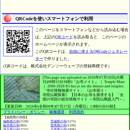
QRCodeを使いスマートフォンで利用
このページをスマートフォンなどから読み込む場合
は、上記の
QRコード
を読み取ると、このページの
ホームページが表示されます。
このQRコードは、
自由に使えるQRCodeジェネレー
ター
で作りました。
（QRコードは、株式会社デンソーウェーブの登録商標です）
[This page was uploaded on 2026年07月28日(火曜
日)08時33分38秒]
『お寺メイト』 ｜ Temple Mate
｜
2006-2026
It's fun to see
the shrines and temples.
「寺社情報検索サイト」
《お寺巡り・
寺院仏閣探索》
【日本のお寺を探求する】
「全
国の寺院の総合情報サイト ～寺院仏閣超入門～」
【更新日時：2026年(令和08年)07月27日（月曜日）13時05分03秒】
プライバシー・ポリシー
、
稼働環境
、
利用規約
【他府県の寺院】
福島県の寺
(1530)
茨城県の寺
(1275)
栃木県の寺
(983)
群馬県の寺
(1199)
埼玉県の寺
(2225)
千葉県の寺
(2998)