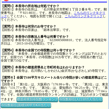
【質問1】本長寺の所在地は何処ですか？
【回答1】本長寺の住所は、「石川県金沢市野町１丁目２番８号」です。郵
便番号は、「〒921-8031」です。本長寺の地図は、
こちらのリンクをクリ
ック
してください。 地図を別窓で開くには、
こちらのリンクをクリック
し
てください。
【質問2】本長寺は何宗のお寺ですか？
【回答2】本長寺の宗派は、「顕本法華宗」です。
【質問3】本長寺の宗教法人番号は何番ですか？
【回答3】本長寺の法人番号は、「6220005000810」です。法人番号指定年
月日は、「2015-10-05(月曜日)」です。
【質問4】本長寺の全国での寺院数は何ヶ寺ですか？
【回答4】「本長寺」の全都道府県での寺院数とランキングは以下のとおり
です。全国での「本長寺」の寺院数は16カ寺です。同じ寺院名の数では、
全国で第755位です。
【質問5】本長寺の都道府県名と市町村名はわかりますか？
【回答5】本長寺は、石川県(いしかわけん)金沢市(かなざわし)の寺院です。
【質問６】全国で100平方キロメートル当りの寺院が多いの都道府県はどこ
ですか？
【回答６】「第1位」は、大阪府の『176.99ヶ寺』です。「第2位」は、東京
都の『131.77ヶ寺』です。「第3位」は、愛知県の『90.25ヶ寺』です。「第
4位」は、神奈川県の『78.85ヶ寺』です。「第5位」は、滋賀県の『77.04ヶ
寺』です。全国の都道府県別寺院ランキングの詳細は、下記のボタンで確認
できます。
都道府県別寺院数ランキング
寺院数順位(人口10万人当たり)
寺院数順位(面積100平方Km当たり)