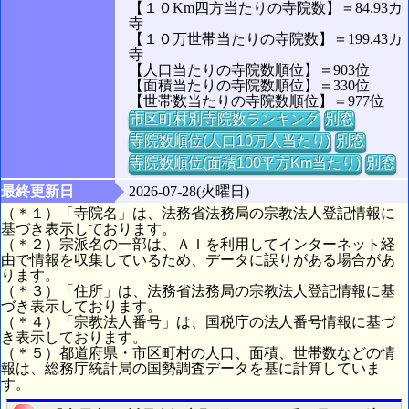
【１０Km四方当たりの寺院数】＝84.93カ
寺
【１０万世帯当たりの寺院数】＝199.43カ
寺
【人口当たりの寺院数順位】＝903位
【面積当たりの寺院数順位】＝330位
【世帯数当たりの寺院数順位】＝977位
市区町村別寺院数ランキング
別窓
寺院数順位(人口10万人当たり)
別窓
寺院数順位(面積100平方Km当たり)
別窓
最終更新日
2026-07-28(火曜日)
（＊１）「寺院名」は、法務省法務局の宗教法人登記情報に
基づき表示しております。
（＊２）宗派名の一部は、ＡＩを利用してインターネット経
由で情報を収集しているため、データに誤りがある場合があ
ります。
（＊３）「住所」は、法務省法務局の宗教法人登記情報に基
づき表示しております。
（＊４）「宗教法人番号」は、国税庁の法人番号情報に基づ
き表示しております。
（＊５）都道府県・市区町村の人口、面積、世帯数などの情
報は、総務庁統計局の国勢調査データを基に計算していま
す。