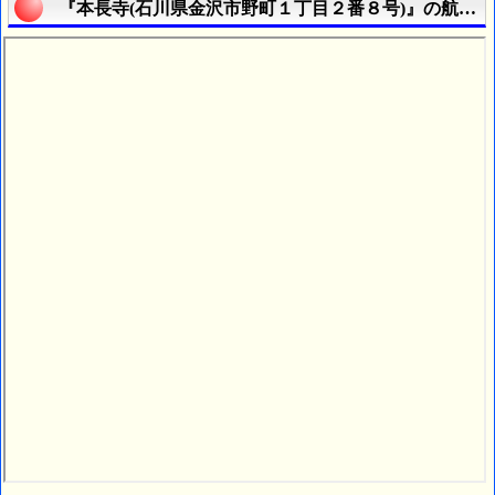
『本長寺(石川県金沢市野町１丁目２番８号)』の航空写