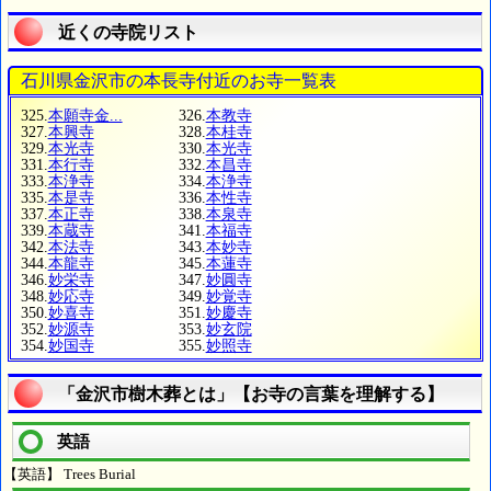
近くの寺院リスト
石川県金沢市の本長寺付近のお寺一覧表
325.
本願寺金...
326.
本教寺
327.
本興寺
328.
本桂寺
329.
本光寺
330.
本光寺
331.
本行寺
332.
本昌寺
333.
本浄寺
334.
本浄寺
335.
本是寺
336.
本性寺
337.
本正寺
338.
本泉寺
339.
本蔵寺
341.
本福寺
342.
本法寺
343.
本妙寺
344.
本龍寺
345.
本蓮寺
346.
妙栄寺
347.
妙圓寺
348.
妙応寺
349.
妙覚寺
350.
妙喜寺
351.
妙慶寺
352.
妙源寺
353.
妙玄院
354.
妙国寺
355.
妙照寺
「金沢市樹木葬とは」【お寺の言葉を理解する】
英語
【英語】 Trees Burial