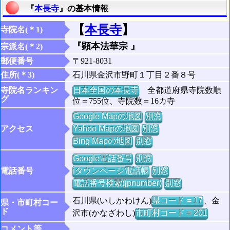
『
本長寺
』の基本情報
【
本長寺
】
寺院名(＊1)
『顕本法華宗 』
宗派名(＊2)
郵便番号
〒921-8031
住所(＊3)
石川県金沢市野町１丁目２番８号
寺院名ランキン
日本全国の本長寺
全都道府県寺院数順
グ
位＝755位、寺院数＝16カ寺
Google Mapの地図
別窓
アクセス
Yahoo Mapの地図
別窓
Bing Mapの地図
別窓
Google電話番号
別窓
電話番号
iタウンページ電話帳
別窓
電話番号検索(jpnumber)
別窓
石川県(いしかわけん)
県コード = 17
、金
県・市町村コー
ド
沢市(かなざわし)
市町村コード = 201
コメント等