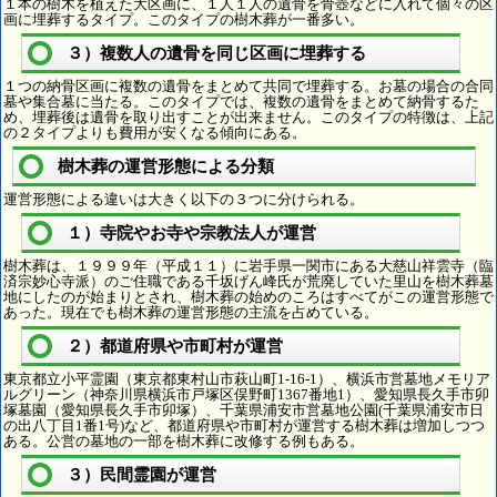
１本の樹木を植えた大区画に、１人１人の遺骨を骨壺などに入れて個々の区
画に埋葬するタイプ。このタイプの樹木葬が一番多い。
３）複数人の遺骨を同じ区画に埋葬する
１つの納骨区画に複数の遺骨をまとめて共同で埋葬する。お墓の場合の合同
墓や集合墓に当たる。このタイプでは、複数の遺骨をまとめて納骨するた
め、埋葬後は遺骨を取り出すことが出来ません。このタイプの特徴は、上記
の２タイプよりも費用が安くなる傾向にある。
樹木葬の運営形態による分類
運営形態による違いは大きく以下の３つに分けられる。
１）寺院やお寺や宗教法人が運営
樹木葬は、１９９９年（平成１１）に岩手県一関市にある大慈山祥雲寺（臨
済宗妙心寺派）のご住職である千坂げん峰氏が荒廃していた里山を樹木葬墓
地にしたのが始まりとされ、樹木葬の始めのころはすべてがこの運営形態で
あった。現在でも樹木葬の運営形態の主流を占めている。
２）都道府県や市町村が運営
東京都立小平霊園（東京都東村山市萩山町1-16-1）、横浜市営墓地メモリア
ルグリーン（神奈川県横浜市戸塚区俣野町1367番地1）、愛知県長久手市卯
塚墓園（愛知県長久手市卯塚）、千葉県浦安市営墓地公園(千葉県浦安市日
の出八丁目1番1号)など、都道府県や市町村が運営する樹木葬は増加しつつ
ある。公営の墓地の一部を樹木葬に改修する例もある。
３）民間霊園が運営