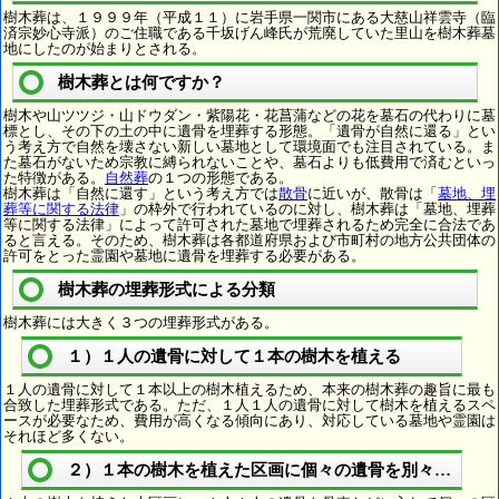
樹木葬は、１９９９年（平成１１）に岩手県一関市にある大慈山祥雲寺（臨
済宗妙心寺派）のご住職である千坂げん峰氏が荒廃していた里山を樹木葬墓
地にしたのが始まりとされる。
樹木葬とは何ですか？
樹木や山ツツジ・山ドウダン・紫陽花・花菖蒲などの花を墓石の代わりに墓
標とし、その下の土の中に遺骨を埋葬する形態。「遺骨が自然に還る」とい
う考え方で自然を壊さない新しい墓地として環境面でも注目されている。ま
た墓石がないため宗教に縛られないことや、墓石よりも低費用で済むといっ
た特徴がある。
自然葬
の１つの形態である。
樹木葬は「自然に還す」という考え方では
散骨
に近いが、散骨は「
墓地、埋
葬等に関する法律
」の枠外で行われているのに対し、樹木葬は「墓地、埋葬
等に関する法律」によって許可された墓地で埋葬されるため完全に合法であ
ると言える。そのため、樹木葬は各都道府県および市町村の地方公共団体の
許可をとった霊園や墓地に遺骨を埋葬する必要がある。
樹木葬の埋葬形式による分類
樹木葬には大きく３つの埋葬形式がある。
１）１人の遺骨に対して１本の樹木を植える
１人の遺骨に対して１本以上の樹木植えるため、本来の樹木葬の趣旨に最も
合致した埋葬形式である。ただ、１人１人の遺骨に対して樹木を植えるスペ
ースが必要なため、費用が高くなる傾向にあり、対応している墓地や霊園は
それほど多くない。
２）１本の樹木を植えた区画に個々の遺骨を別々に埋葬