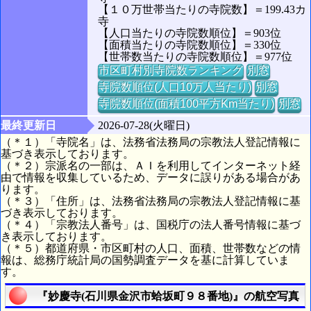
【１０万世帯当たりの寺院数】＝199.43カ
寺
【人口当たりの寺院数順位】＝903位
【面積当たりの寺院数順位】＝330位
【世帯数当たりの寺院数順位】＝977位
市区町村別寺院数ランキング
別窓
寺院数順位(人口10万人当たり)
別窓
寺院数順位(面積100平方Km当たり)
別窓
最終更新日
2026-07-28(火曜日)
（＊１）「寺院名」は、法務省法務局の宗教法人登記情報に
基づき表示しております。
（＊２）宗派名の一部は、ＡＩを利用してインターネット経
由で情報を収集しているため、データに誤りがある場合があ
ります。
（＊３）「住所」は、法務省法務局の宗教法人登記情報に基
づき表示しております。
（＊４）「宗教法人番号」は、国税庁の法人番号情報に基づ
き表示しております。
（＊５）都道府県・市区町村の人口、面積、世帯数などの情
報は、総務庁統計局の国勢調査データを基に計算していま
す。
『妙慶寺(石川県金沢市蛤坂町９８番地)』の航空写真