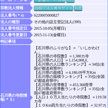
宗教法人情報
国税庁法人番号サイト
別窓
法人番号(＊4)
6220005000827
法人の種別
その他の設立登記法人(399)
法人番号指定日
2015-10-05(月曜日)
法人番号更新日
2015-11-13(金曜日)
特記事項
【石川県のふりがな】＝「いしかわけ
ん」
【石川県の寺院数】＝1,380カ寺
【石川県の人口】＝1,154,008人
【石川県の人口数ランキング】＝34位(全
国47都道府県中)
【石川県の面積】＝4,186.09平方Km
【石川県の面積ランキング】＝35位(全国
47都道府県中)
【石川県の世帯数】＝453,368世帯
【石川県の世帯数ランキング】＝35位(全
国47都道府県中)
石川県の寺院情
【人口１０万人当たりの寺院数】＝119.58
報(＊５)
カ寺
【１０Km四方当たりの寺院数】＝32.97カ