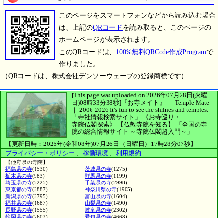
このページをスマートフォンなどから読み込む場合
は、上記の
QRコード
を読み取ると、このページの
ホームページが表示されます。
このQRコードは、
100%無料QRCode作成Program
で
作りました。
（QRコードは、株式会社デンソーウェーブの登録商標です）
[This page was uploaded on 2026年07月28日(火曜
日)08時33分38秒]
『お寺メイト』 ｜ Temple Mate
｜
2006-2026
It's fun to see
the shrines and temples.
「寺社情報検索サイト」
《お寺巡り・
寺院仏閣探索》
【仏教寺院を知る】
「全国の寺
院の総合情報サイト ～寺院仏閣超入門～」
【更新日時：2026年(令和08年)07月26日（日曜日）17時28分07秒】
プライバシー・ポリシー
、
稼働環境
、
利用規約
【他府県の寺院】
福島県の寺
(1530)
茨城県の寺
(1275)
栃木県の寺
(983)
群馬県の寺
(1199)
埼玉県の寺
(2225)
千葉県の寺
(2998)
東京都の寺
(2887)
神奈川県の寺
(1905)
新潟県の寺
(2795)
富山県の寺
(1604)
福井県の寺
(1687)
山梨県の寺
(1490)
長野県の寺
(1555)
岐阜県の寺
(2302)
静岡県の寺
(2602)
愛知県の寺
(4668)