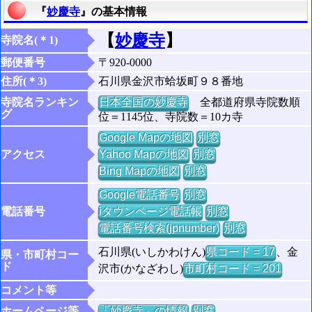
『
妙慶寺
』の基本情報
【
妙慶寺
】
寺院名(＊1)
郵便番号
〒920-0000
住所(＊3)
石川県金沢市蛤坂町９８番地
寺院名ランキン
日本全国の妙慶寺
全都道府県寺院数順
グ
位＝1145位、寺院数＝10カ寺
Google Mapの地図
別窓
アクセス
Yahoo Mapの地図
別窓
Bing Mapの地図
別窓
Google電話番号
別窓
電話番号
iタウンページ電話帳
別窓
電話番号検索(jpnumber)
別窓
石川県(いしかわけん)
県コード = 17
、金
県・市町村コー
ド
沢市(かなざわし)
市町村コード = 201
コメント等
ホームページ等
「妙慶寺」の情報
別窓