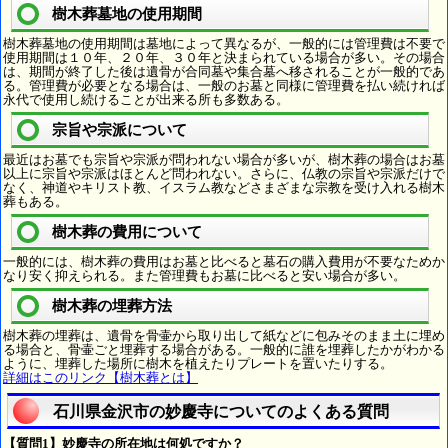
樹木葬墓地の使用期間
樹木葬墓地の使用期間は墓地によって異なるが、一般的には管理費は不要で
使用期間は１０年、２０年、３０年と決まられている場合が多い。その場合
は、期間が終了した後は遺骨が合同墓や集合墓へ移されることが一般的であ
る。管理費が必要となる場合は、一般のお墓と同様に管理費を払い続ければ
永代で使用し続けることが出来る所も多数ある。
宗旨や宗派について
最近はお墓でも宗旨や宗派が問われない場合が多いが、樹木葬の場合はお墓
以上に宗旨や宗派はほとんど問われない。さらに、仏教の宗旨や宗派だけで
なく、神道やキリスト教、イスラム教などさまざまな宗教を受け入れる樹木
葬もある。
樹木葬の費用について
一般的には、樹木葬の費用はお墓と比べると墓石の購入費用が不要なためか
なり安く抑えられる。また管理費もお墓に比べると安い場合が多い。
樹木葬の埋葬方法
樹木葬の埋葬は、遺骨を骨壷から取り出して紙などに包みそのまま土に埋め
る場合と、骨壷ごと埋葬する場合がある。一般的に誰を埋葬したかがわかる
ように、埋葬した場所に樹木を植えたりプレートを置いたりする。
詳細はこのリンク【樹木葬とは】
石川県金沢市の妙慶寺についてのよくある質問
【質問1】妙慶寺の所在地は何処ですか？