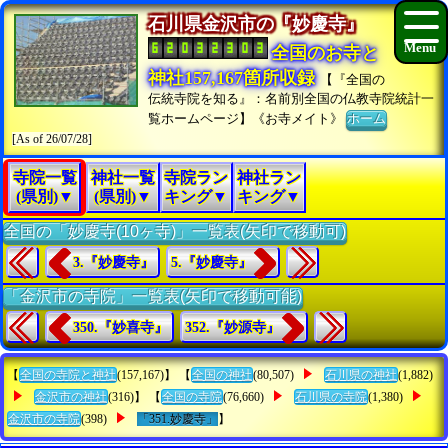
石川県金沢市の『妙慶寺』
全国のお寺と
神社157,167箇所収録
【『全国の
伝統寺院を知る』：名前別全国の仏教寺院統計一
覧ホームページ】《お寺メイト》
ホーム
[As of 26/07/28]
寺院一覧
神社一覧
寺院ラン
神社ラン
(県別)▼
(県別)▼
キング▼
キング▼
全国の「妙慶寺(10ヶ寺)」一覧表(矢印で移動可)
3.『妙慶寺』
5.『妙慶寺』
「金沢市の寺院」一覧表(矢印で移動可能)
350.『妙喜寺』
352.『妙源寺』
【
全国の寺院と神社
(157,167)】 【
全国の神社
(80,507)
石川県の神社
(1,882)
金沢市の神社
(316)】 【
全国の寺院
(76,660)
石川県の寺院
(1,380)
金沢市の寺院
(398)
「351.妙慶寺」
】