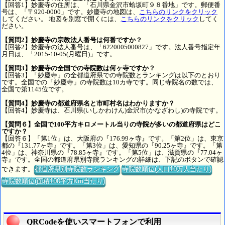
【回答1】妙慶寺の住所は、「石川県金沢市蛤坂町９８番地」です。郵便番
号は、「〒920-0000」です。妙慶寺の地図は、
こちらのリンクをクリック
してください。 地図を別窓で開くには、
こちらのリンクをクリック
してく
ださい。
【質問2】妙慶寺の宗教法人番号は何番ですか？
【回答2】妙慶寺の法人番号は、「6220005000827」です。法人番号指定年
月日は、「2015-10-05(月曜日)」です。
【質問3】妙慶寺の全国での寺院数は何ヶ寺ですか？
【回答3】「妙慶寺」の全都道府県での寺院数とランキングは以下のとおり
です。全国での「妙慶寺」の寺院数は10カ寺です。同じ寺院名の数では、
全国で第1145位です。
【質問4】妙慶寺の都道府県名と市町村名はわかりますか？
【回答4】妙慶寺は、石川県(いしかわけん)金沢市(かなざわし)の寺院です。
【質問６】全国で100平方キロメートル当りの寺院が多いの都道府県はどこ
ですか？
【回答６】「第1位」は、大阪府の『176.99ヶ寺』です。「第2位」は、東京
都の『131.77ヶ寺』です。「第3位」は、愛知県の『90.25ヶ寺』です。「第
4位」は、神奈川県の『78.85ヶ寺』です。「第5位」は、滋賀県の『77.04ヶ
寺』です。全国の都道府県別寺院ランキングの詳細は、下記のボタンで確認
できます。
都道府県別寺院数ランキング
寺院数順位(人口10万人当たり)
寺院数順位(面積100平方Km当たり)
QRCodeを使いスマートフォンで利用