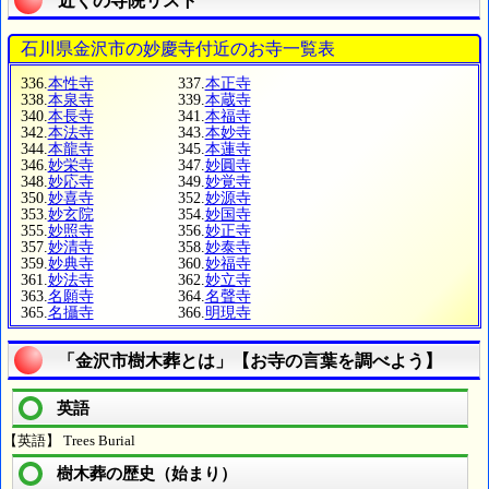
近くの寺院リスト
石川県金沢市の妙慶寺付近のお寺一覧表
336.
本性寺
337.
本正寺
338.
本泉寺
339.
本蔵寺
340.
本長寺
341.
本福寺
342.
本法寺
343.
本妙寺
344.
本龍寺
345.
本蓮寺
346.
妙栄寺
347.
妙圓寺
348.
妙応寺
349.
妙覚寺
350.
妙喜寺
352.
妙源寺
353.
妙玄院
354.
妙国寺
355.
妙照寺
356.
妙正寺
357.
妙清寺
358.
妙泰寺
359.
妙典寺
360.
妙福寺
361.
妙法寺
362.
妙立寺
363.
名願寺
364.
名聲寺
365.
名攝寺
366.
明現寺
「金沢市樹木葬とは」【お寺の言葉を調べよう】
英語
【英語】 Trees Burial
樹木葬の歴史（始まり）