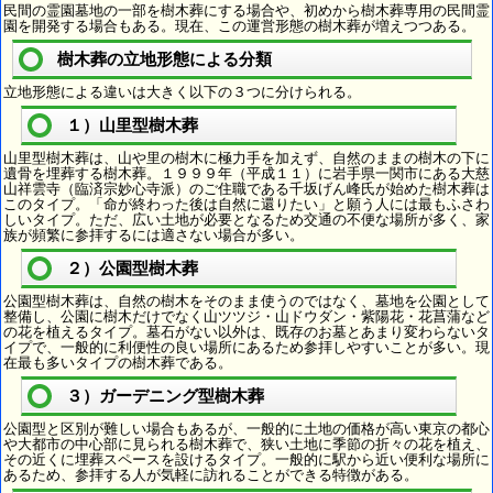
民間の霊園墓地の一部を樹木葬にする場合や、初めから樹木葬専用の民間霊
園を開発する場合もある。現在、この運営形態の樹木葬が増えつつある。
樹木葬の立地形態による分類
立地形態による違いは大きく以下の３つに分けられる。
１）山里型樹木葬
山里型樹木葬は、山や里の樹木に極力手を加えず、自然のままの樹木の下に
遺骨を埋葬する樹木葬。１９９９年（平成１１）に岩手県一関市にある大慈
山祥雲寺（臨済宗妙心寺派）のご住職である千坂げん峰氏が始めた樹木葬は
このタイプ。「命が終わった後は自然に還りたい」と願う人には最もふさわ
しいタイプ。ただ、広い土地が必要となるため交通の不便な場所が多く、家
族が頻繁に参拝するには適さない場合が多い。
２）公園型樹木葬
公園型樹木葬は、自然の樹木をそのまま使うのではなく、墓地を公園として
整備し、公園に樹木だけでなく山ツツジ・山ドウダン・紫陽花・花菖蒲など
の花を植えるタイプ。墓石がない以外は、既存のお墓とあまり変わらないタ
イプで、一般的に利便性の良い場所にあるため参拝しやすいことが多い。現
在最も多いタイプの樹木葬である。
３）ガーデニング型樹木葬
公園型と区別が難しい場合もあるが、一般的に土地の価格が高い東京の都心
や大都市の中心部に見られる樹木葬で、狭い土地に季節の折々の花を植え、
その近くに埋葬スペースを設けるタイプ。一般的に駅から近い便利な場所に
あるため、参拝する人が気軽に訪れることができる特徴がある。