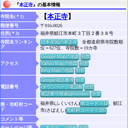
『
本正寺
』の基本情報
【
本正寺
】
寺院名(＊1)
郵便番号
〒916-0026
住所(＊3)
福井県鯖江市本町３丁目２番３８号
寺院名ランキン
日本全国の本正寺
全都道府県寺院数順
グ
位＝627位、寺院数＝19カ寺
Google Mapの地図
別窓
アクセス
Yahoo Mapの地図
別窓
Bing Mapの地図
別窓
Google電話番号
別窓
電話番号
iタウンページ電話帳
別窓
電話番号検索(jpnumber)
別窓
福井県(ふくいけん)
県コード = 18
、鯖江
県・市町村コー
ド
市(さばえし)
市町村コード = 207
コメント等
ホームページ等
「本正寺」の情報
別窓