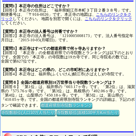
【質問1】本正寺の住所はどこですか？
【回答1】本正寺の住所は、「福井県鯖江市本町３丁目２番３８号」です。
郵便番号は、「〒916-0026」です。本正寺の地図は、
こちらのリンクをク
リック
してください。 地図を別窓で開くには、
こちらのリンクをクリック
してください。
【質問2】本正寺の法人番号は何番ですか？
【回答2】本正寺の法人番号は、「1210005008173」です。法人番号指定年
月日は、「2015-10-05(月曜日)」です。
【質問3】本正寺はすべての都道府県で何ヶ寺ありますか？
【回答3】「本正寺」の全都道府県での寺院数とランキングは以下のとおり
です。全国での「本正寺」の寺院数は19カ寺です。同じ寺院名の数では、
全国で第627位です。
【質問4】本正寺はどこの県の、どこの市町村にありますか？
【回答4】本正寺は、福井県(ふくいけん)鯖江市(さばえし)の寺院です。
【質問６】全国の都道府県別10万世帯当り寺院数ランキングは？
【回答６】「第1位」は、福井県の『603.17ヶ寺』です。「第2位」は、滋賀
県の『575.76ヶ寺』です。「第3位」は、島根県の『492.06ヶ寺』です。
「第4位」は、山梨県の『450.18ヶ寺』です。「第5位」は、富山県の
『410.05ヶ寺』です。全国の都道府県別寺院ランキングの詳細は、下記のボ
タンで確認できます。
都道府県別寺院数ランキング
寺院数順位(人口10万人当たり)
寺院数順位(面積100平方Km当たり)