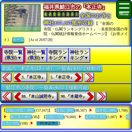
福井県鯖江市の『本正寺』
全国のお寺と
神社157,167箇所収録
【『全国の
寺院・仏閣ランキングリスト』：名前別全国の寺
院・仏閣統計情報発信ホームページ】《お寺メイ
ト》
ホーム
[As of 26/07/28]
寺院一覧
神社一覧
寺院ラン
神社ラン
(県別)▼
(県別)▼
キング▼
キング▼
全国の「本正寺(19ヶ寺)」一覧表(矢印で移動可)
3.『本正寺』
5.『本正寺』
「鯖江市の寺院」一覧表(矢印で移動可能)
88.『本山誠照寺』
90.『本蔵寺』
【
全国の寺院と神社
(157,167)】 【
全国の神社
(80,507)
福井県の神社
(1,708)
鯖江市の神社
(58)】 【
全国の寺院
(76,660)
福井県の寺院
(1,687)
鯖
江市の寺院
(108)
「89.本正寺」
】