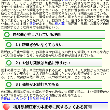
的であった。しかし現代では、お墓の購入はかなり高価なものとなり、また
少子化や高齢化、核家族化などでお墓を建ててもそのお墓を引き継いでくれ
る者がいないという問題も生まれている。また仮に引き継いでくれても、転
勤などで遠方のためお墓を建てても管理できないという問題も生じている。
そのためお墓の代わりに、遺骨や遺灰を自然に還そうとする流れが新たに出
来つつある。それを自然葬という。自然葬には、遺骨を粉末状にして海や空
や山にそのまま撒く
散骨
がある。他に
樹木葬
、海洋葬、風葬、水葬など自然
に回帰するような葬り方も自然葬という。
自然葬が注目されている理由
１）跡継ぎがいなくても良い
最近は少子化の影響で、お墓参りやお墓を次の代まで管理してくれる身内が
いない場合が多くなり、その必要がない自然葬が注目されている。
２）やはり死後は自然に帰りたい
従来の墓では「家」単位に埋葬されるため、お嫁入りした女性から夫の墓に
入りたくない場合や、１人で静かに永眠したいなどの希望が多くなってい
る。また、死後は自然に帰りたい人の希望満たすことができる。
３）価格がお値打ちである
自然葬の相場は従来のお墓の半分から数分の１程度で済み、また管理費がい
らない場合がほとんどであるため価格がお値打ちである。
詳細はこのリンク【自然葬を知る】
福井県鯖江市の本正寺に関するよくある質問