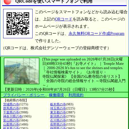
QRCodeを使いスマートフォンで利用
このページをスマートフォンなどから読み込む場合
は、上記の
QRコード
を読み取ると、このページの
ホームページが表示されます。
このQRコードは、
永久無料QRコード作成Program
で作りました。
（QRコードは、株式会社デンソーウェーブの登録商標です）
[This page was uploaded on 2026年07月28日(火曜
日)08時33分43秒]
『お寺メイト』 ｜ Temple Mate
｜
2006-2026
It's fun to see
the shrines and temples.
「寺社情報検索サイト」
《お寺巡り・
寺院仏閣探索》
【全国の仏教寺院の全リスト】
「全国の寺院の総合情報サイト ～寺院仏閣超入門
～」
【更新日時：2026年(令和08年)07月26日（日曜日）13時57分25秒】
プライバシー・ポリシー
、
稼働環境
、
利用規約
【他府県の寺院】
茨城県の寺
(1275)
栃木県の寺
(983)
群馬県の寺
(1199)
埼玉県の寺
(2225)
千葉県の寺
(2998)
東京都の寺
(2887)
神奈川県の寺
(1905)
新潟県の寺
(2795)
富山県の寺
(1604)
石川県の寺
(1380)
山梨県の寺
(1490)
長野県の寺
(1555)
岐阜県の寺
(2302)
静岡県の寺
(2602)