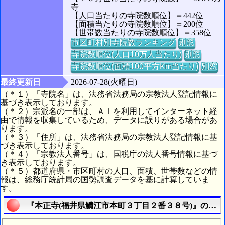
寺
【人口当たりの寺院数順位】＝442位
【面積当たりの寺院数順位】＝200位
【世帯数当たりの寺院数順位】＝358位
市区町村別寺院数ランキング
別窓
寺院数順位(人口10万人当たり)
別窓
寺院数順位(面積100平方Km当たり)
別窓
最終更新日
2026-07-28(火曜日)
（＊１）「寺院名」は、法務省法務局の宗教法人登記情報に
基づき表示しております。
（＊２）宗派名の一部は、ＡＩを利用してインターネット経
由で情報を収集しているため、データに誤りがある場合があ
ります。
（＊３）「住所」は、法務省法務局の宗教法人登記情報に基
づき表示しております。
（＊４）「宗教法人番号」は、国税庁の法人番号情報に基づ
き表示しております。
（＊５）都道府県・市区町村の人口、面積、世帯数などの情
報は、総務庁統計局の国勢調査データを基に計算していま
す。
『本正寺(福井県鯖江市本町３丁目２番３８号)』の航