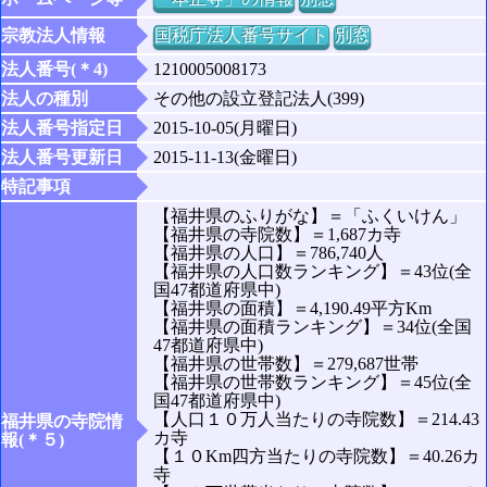
宗教法人情報
国税庁法人番号サイト
別窓
法人番号(＊4)
1210005008173
法人の種別
その他の設立登記法人(399)
法人番号指定日
2015-10-05(月曜日)
法人番号更新日
2015-11-13(金曜日)
特記事項
【福井県のふりがな】＝「ふくいけん」
【福井県の寺院数】＝1,687カ寺
【福井県の人口】＝786,740人
【福井県の人口数ランキング】＝43位(全
国47都道府県中)
【福井県の面積】＝4,190.49平方Km
【福井県の面積ランキング】＝34位(全国
47都道府県中)
【福井県の世帯数】＝279,687世帯
【福井県の世帯数ランキング】＝45位(全
国47都道府県中)
【人口１０万人当たりの寺院数】＝214.43
福井県の寺院情
カ寺
報(＊５)
【１０Km四方当たりの寺院数】＝40.26カ
寺