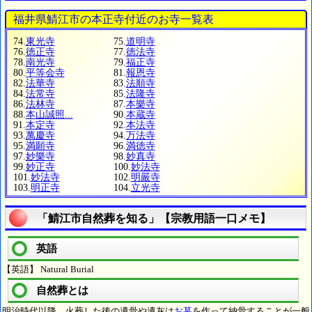
福井県鯖江市の本正寺付近のお寺一覧表
74.
東光寺
75.
道明寺
76.
徳正寺
77.
徳法寺
78.
南光寺
79.
福正寺
80.
平等会寺
81.
報恩寺
82.
法華寺
83.
法順寺
84.
法常寺
85.
法隆寺
86.
法林寺
87.
本樂寺
88.
本山誠照...
90.
本蔵寺
91.
本定寺
92.
本法寺
93.
萬慶寺
94.
万法寺
95.
満願寺
96.
満徳寺
97.
妙樂寺
98.
妙真寺
99.
妙正寺
100.
妙法寺
101.
妙法寺
102.
明嚴寺
103.
明正寺
104.
立光寺
「鯖江市自然葬を知る」【宗教用語一口メモ】
英語
【英語】 Natural Burial
自然葬とは
明治時代以降、火葬した後の遺骨や遺灰は
お墓
を作って納骨することが一般