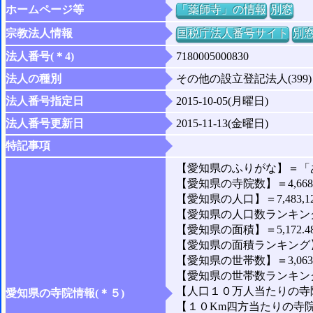
ホームページ等
「薬師寺」の情報
別窓
宗教法人情報
国税庁法人番号サイト
別
法人番号(＊4)
7180005000830
法人の種別
その他の設立登記法人(399)
法人番号指定日
2015-10-05(月曜日)
法人番号更新日
2015-11-13(金曜日)
特記事項
【愛知県のふりがな】＝「
【愛知県の寺院数】＝4,66
【愛知県の人口】＝7,483,1
【愛知県の人口数ランキング
【愛知県の面積】＝5,172.4
【愛知県の面積ランキング】
【愛知県の世帯数】＝3,063,
【愛知県の世帯数ランキング
【人口１０万人当たりの寺院
愛知県の寺院情報(＊５)
【１０Km四方当たりの寺院数