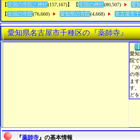
【
全国の寺院と神社
(157,167)】 【
全国の神社
(80,507)
愛
【
全国の寺院
(76,660)
愛知県の寺院
(4,668)
名古屋市千
愛知県名古屋市千種区の『薬師寺』
【
愛知
院で
「2
の寺
ます
す。
どを
『
薬師寺
』の基本情報