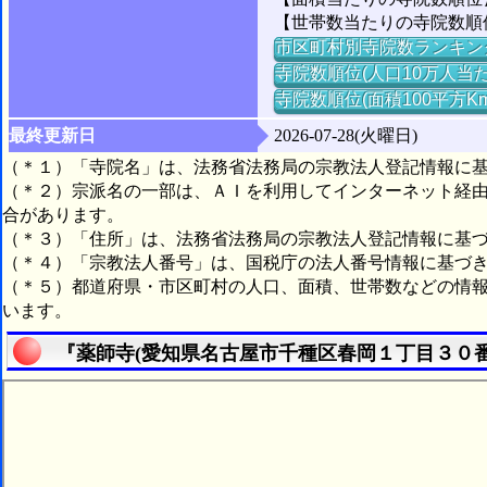
【世帯数当たりの寺院数順位】
市区町村別寺院数ランキン
寺院数順位(人口10万人当た
寺院数順位(面積100平方K
最終更新日
2026-07-28(火曜日)
（＊１）「寺院名」は、法務省法務局の宗教法人登記情報に
（＊２）宗派名の一部は、ＡＩを利用してインターネット経
合があります。
（＊３）「住所」は、法務省法務局の宗教法人登記情報に基
（＊４）「宗教法人番号」は、国税庁の法人番号情報に基づ
（＊５）都道府県・市区町村の人口、面積、世帯数などの情
います。
『薬師寺(愛知県名古屋市千種区春岡１丁目３０