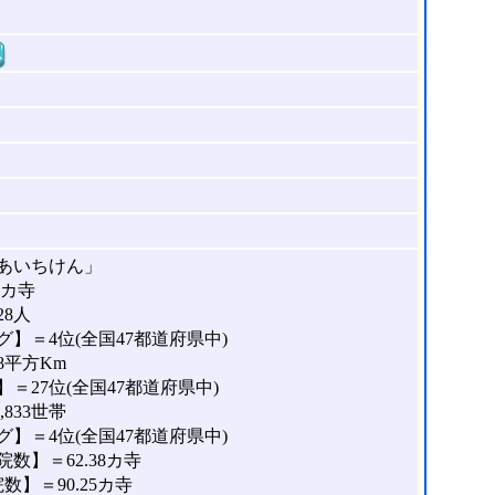
窓
あいちけん」
8カ寺
28人
】＝4位(全国47都道府県中)
8平方Km
＝27位(全国47都道府県中)
833世帯
】＝4位(全国47都道府県中)
数】＝62.38カ寺
】＝90.25カ寺