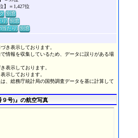
＝1,427位
グ
別窓
り)
別窓
m当たり)
別窓
基づき表示しております。
由で情報を収集しているため、データに誤りがある場
づき表示しております。
き表示しております。
報は、総務庁統計局の国勢調査データを基に計算して
番９号)』の航空写真