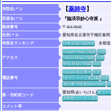
【
薬師寺
】
寺院名(＊1)
『臨済宗妙心寺派 』
宗派名(＊2)
郵便番号
〒464-0848
住所(＊3)
愛知県名古屋市千種区春岡
寺院名ランキング
日本全国の薬師寺
全都道府
Google Mapの地図
別窓
アクセス
Yahoo Mapの地図
別窓
Bing Mapの地図
別窓
Google電話番号
別窓
電話番号
iタウンページ電話帳
別窓
電話番号検索(jpnumber)
別
愛知県(あいちけん)
県コード 
県・市町村コード
市町村コード = 101
コメント等