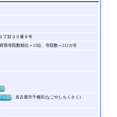
１丁目３０番９号
県寺院数順位＝15位、寺院数＝212カ寺
窓
= 23
、名古屋市千種区(なごやしちくさく)