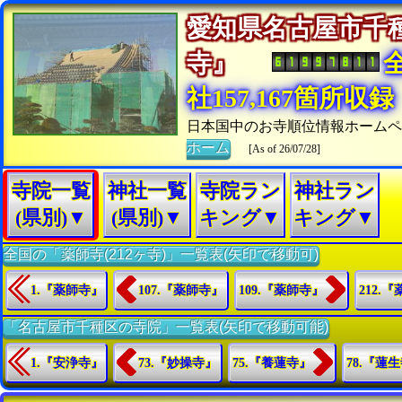
愛知県名古屋市千
寺』
社157,167箇所収録
日本国中のお寺順位情報ホームペ
ホーム
[As of 26/07/28]
寺院一覧
神社一覧
寺院ラン
神社ラン
(県別)▼
(県別)▼
キング▼
キング▼
全国の「薬師寺(212ヶ寺)」一覧表(矢印で移動可)
1.『薬師寺』
107.『薬師寺』
109.『薬師寺』
212.
「名古屋市千種区の寺院」一覧表(矢印で移動可能)
1.『安浄寺』
73.『妙操寺』
75.『養蓮寺』
78.『蓮