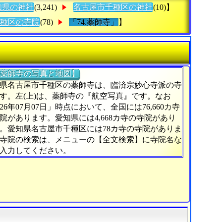
知県の神社
(3,241)
名古屋市千種区の神社
(10)】
種区の寺院
(78)
「74.薬師寺」
】
薬師寺の写真と地図】
県名古屋市千種区の薬師寺は、臨済宗妙心寺派の寺
す。左(上)は、薬師寺の『航空写真』です。なお
026年07月07日」時点において、全国には76,660カ寺
院があります。愛知県には4,668カ寺の寺院があり
。愛知県名古屋市千種区には78カ寺の寺院がありま
寺院の検索は、メニューの【全文検索】に寺院名な
入力してください。