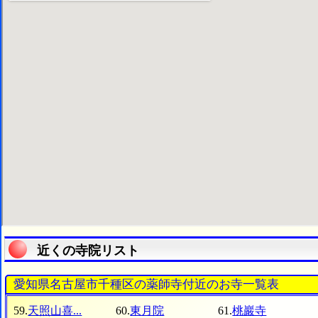
近くの寺院リスト
愛知県名古屋市千種区の薬師寺付近のお寺一覧表
59.
天照山喜...
60.
東月院
61.
桃巖寺