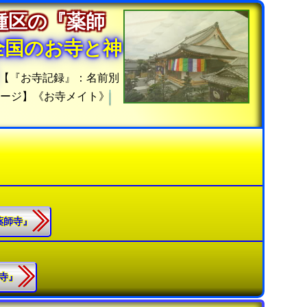
種区の『薬師
全国のお寺と神
【『お寺記録』：名前別
ージ】《お寺メイト》
『薬師寺』
生寺』