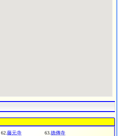
62.
藤元寺
63.
德傳寺