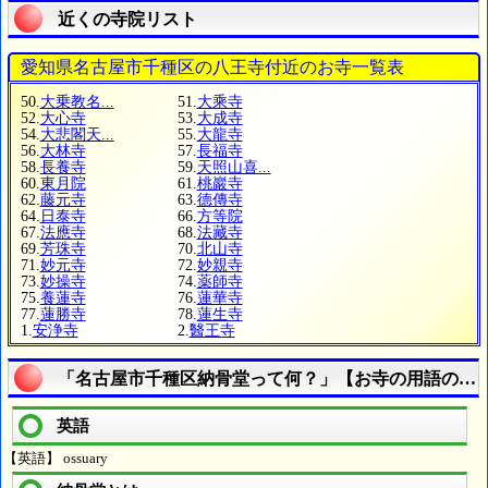
近くの寺院リスト
愛知県名古屋市千種区の八王寺付近のお寺一覧表
50.
大乗教名...
51.
大乘寺
52.
大心寺
53.
大成寺
54.
大悲閣天...
55.
大龍寺
56.
大林寺
57.
長福寺
58.
長養寺
59.
天照山喜...
60.
東月院
61.
桃巖寺
62.
藤元寺
63.
德傳寺
64.
日泰寺
66.
方等院
67.
法應寺
68.
法藏寺
69.
芳珠寺
70.
北山寺
71.
妙元寺
72.
妙親寺
73.
妙操寺
74.
薬師寺
75.
養蓮寺
76.
蓮華寺
77.
蓮勝寺
78.
蓮生寺
1.
安浄寺
2.
醫王寺
「名古屋市千種区納骨堂って何？」【お寺の用語の疑
英語
【英語】 ossuary