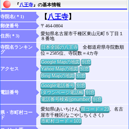
『
八王寺
』の基本情報
【
八王寺
】
寺院名(＊1)
郵便番号
〒464-0804
愛知県名古屋市千種区東山元町５丁目１
住所(＊3)
８番地
寺院名ランキン
日本全国の八王寺
全都道府県寺院数順
グ
位＝2585位、寺院数＝4カ寺
Google Mapの地図
別窓
アクセス
Yahoo Mapの地図
別窓
Bing Mapの地図
別窓
Google電話番号
別窓
電話番号
iタウンページ電話帳
別窓
電話番号検索(jpnumber)
別窓
愛知県(あいちけん)
県コード = 23
、名古
県・市町村コー
屋市千種区(なごやしちくさく)
ド
市町村コード = 101