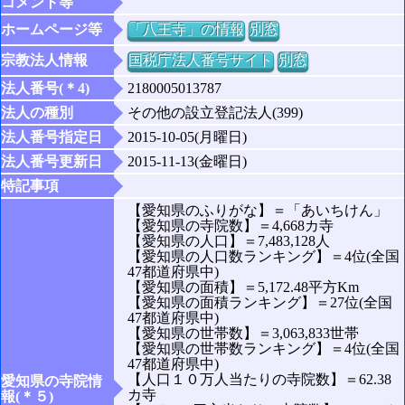
コメント等
ホームページ等
「八王寺」の情報
別窓
宗教法人情報
国税庁法人番号サイト
別窓
法人番号(＊4)
2180005013787
法人の種別
その他の設立登記法人(399)
法人番号指定日
2015-10-05(月曜日)
法人番号更新日
2015-11-13(金曜日)
特記事項
【愛知県のふりがな】＝「あいちけん」
【愛知県の寺院数】＝4,668カ寺
【愛知県の人口】＝7,483,128人
【愛知県の人口数ランキング】＝4位(全国
47都道府県中)
【愛知県の面積】＝5,172.48平方Km
【愛知県の面積ランキング】＝27位(全国
47都道府県中)
【愛知県の世帯数】＝3,063,833世帯
【愛知県の世帯数ランキング】＝4位(全国
47都道府県中)
【人口１０万人当たりの寺院数】＝62.38
愛知県の寺院情
カ寺
報(＊５)