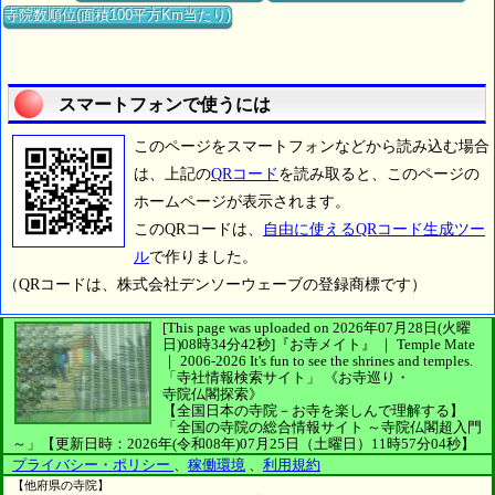
寺院数順位(面積100平方Km当たり)
スマートフォンで使うには
このページをスマートフォンなどから読み込む場合
は、上記の
QRコード
を読み取ると、このページの
ホームページが表示されます。
このQRコードは、
自由に使えるQRコード生成ツー
ル
で作りました。
（QRコードは、株式会社デンソーウェーブの登録商標です）
[This page was uploaded on 2026年07月28日(火曜
日)08時34分42秒]
『お寺メイト』 ｜ Temple Mate
｜
2006-2026
It's fun to see
the shrines and temples.
「寺社情報検索サイト」
《お寺巡り・
寺院仏閣探索》
【全国日本の寺院－お寺を楽しんで理解する】
「全国の寺院の総合情報サイト ～寺院仏閣超入門
～」
【更新日時：2026年(令和08年)07月25日（土曜日）11時57分04秒】
プライバシー・ポリシー
、
稼働環境
、
利用規約
【他府県の寺院】