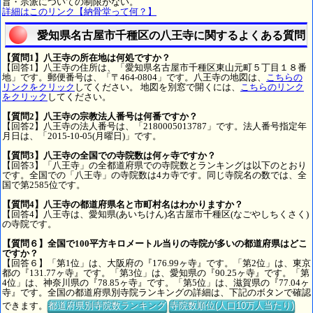
旨・宗派についての制限がない。
詳細はこのリンク【納骨堂って何？】
愛知県名古屋市千種区の八王寺に関するよくある質問
【質問1】八王寺の所在地は何処ですか？
【回答1】八王寺の住所は、「愛知県名古屋市千種区東山元町５丁目１８番
地」です。郵便番号は、「〒464-0804」です。八王寺の地図は、
こちらの
リンクをクリック
してください。 地図を別窓で開くには、
こちらのリンク
をクリック
してください。
【質問2】八王寺の宗教法人番号は何番ですか？
【回答2】八王寺の法人番号は、「2180005013787」です。法人番号指定年
月日は、「2015-10-05(月曜日)」です。
【質問3】八王寺の全国での寺院数は何ヶ寺ですか？
【回答3】「八王寺」の全都道府県での寺院数とランキングは以下のとおり
です。全国での「八王寺」の寺院数は4カ寺です。同じ寺院名の数では、全
国で第2585位です。
【質問4】八王寺の都道府県名と市町村名はわかりますか？
【回答4】八王寺は、愛知県(あいちけん)名古屋市千種区(なごやしちくさく)
の寺院です。
【質問６】全国で100平方キロメートル当りの寺院が多いの都道府県はどこ
ですか？
【回答６】「第1位」は、大阪府の『176.99ヶ寺』です。「第2位」は、東京
都の『131.77ヶ寺』です。「第3位」は、愛知県の『90.25ヶ寺』です。「第
4位」は、神奈川県の『78.85ヶ寺』です。「第5位」は、滋賀県の『77.04ヶ
寺』です。全国の都道府県別寺院ランキングの詳細は、下記のボタンで確認
できます。
都道府県別寺院数ランキング
寺院数順位(人口10万人当たり)