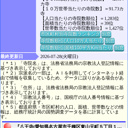
カ寺
【１０万世帯当たりの寺院数】＝91.73カ
寺
【人口当たりの寺院数順位】＝1,283位
【面積当たりの寺院数順位】＝39位
【世帯数当たりの寺院数順位】＝1,427位
市区町村別寺院数ランキング
別窓
寺院数順位(人口10万人当たり)
別窓
寺院数順位(面積100平方Km当たり)
別窓
最終更新日
2026-07-28(火曜日)
（＊１）「寺院名」は、法務省法務局の宗教法人登記情報に
基づき表示しております。
（＊２）宗派名の一部は、ＡＩを利用してインターネット経
由で情報を収集しているため、データに誤りがある場合があ
ります。
（＊３）「住所」は、法務省法務局の宗教法人登記情報に基
づき表示しております。
（＊４）「宗教法人番号」は、国税庁の法人番号情報に基づ
き表示しております。
（＊５）都道府県・市区町村の人口、面積、世帯数などの情
報は、総務庁統計局の国勢調査データを基に計算していま
す。
『八王寺(愛知県名古屋市千種区東山元町５丁目１８番