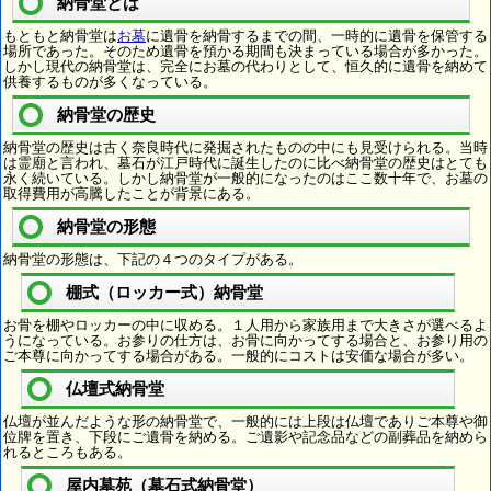
納骨堂とは
もともと納骨堂は
お墓
に遺骨を納骨するまでの間、一時的に遺骨を保管する
場所であった。そのため遺骨を預かる期間も決まっている場合が多かった。
しかし現代の納骨堂は、完全にお墓の代わりとして、恒久的に遺骨を納めて
供養するものが多くなっている。
納骨堂の歴史
納骨堂の歴史は古く奈良時代に発掘されたものの中にも見受けられる。当時
は霊廟と言われ、墓石が江戸時代に誕生したのに比べ納骨堂の歴史はとても
永く続いている。しかし納骨堂が一般的になったのはここ数十年で、お墓の
取得費用が高騰したことが背景にある。
納骨堂の形態
納骨堂の形態は、下記の４つのタイプがある。
棚式（ロッカー式）納骨堂
お骨を棚やロッカーの中に収める。１人用から家族用まで大きさが選べるよ
うになっている。お参りの仕方は、お骨に向かってする場合と、お参り用の
ご本尊に向かってする場合がある。一般的にコストは安価な場合が多い。
仏壇式納骨堂
仏壇が並んだような形の納骨堂で、一般的には上段は仏壇でありご本尊や御
位牌を置き、下段にご遺骨を納める。ご遺影や記念品などの副葬品を納めら
れるところもある。
屋内墓苑（墓石式納骨堂）