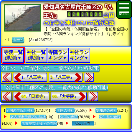
愛知県名古屋市千種区の『八
王寺』
全国
のお寺と神社157,167箇所収録
【『全国の寺院・仏閣順位検索』：名前別全国の
寺院・仏閣ランキング発信サイト】《お寺メイ
ト》
ホーム
[As of 26/07/28]
寺院一覧
神社一覧
寺院ラン
神社ラン
(県別)▼
(県別)▼
キング▼
キング▼
全国の「八王寺(4ヶ寺)」一覧表(矢印で移動可)
1.『八王寺』
3.『八王寺』
「名古屋市千種区の寺院」一覧表(矢印で移動可能)
64.『日泰寺』
66.『方等院』
【
全国の寺院と神社
(157,167)】 【
全国の神社
(80,507)
愛知県の神社
(3,241)
名古屋市千種区の神社
(10)】 【
全国の寺院
(76,660)
愛知県の寺院
(4,668)
名古屋市千種区の寺院
(78)
「65.八王寺」
】