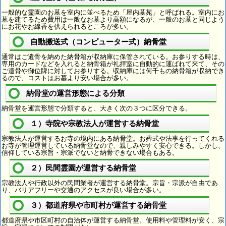
一般的な霊園のお墓を室内に並べるため「屋内墓苑」と呼ばれる。室内にお
墓を建てるため費用は一般なお墓より高額になるが、一般のお墓と同じよう
にお花やお線香を供えられるところが多い。
自動搬送式（コンピューター式）納骨堂
通常はご遺骨を納めた納骨箱が収納庫に保管されている。お参りする時は、
専用のカードなどを入れると納骨箱が礼拝室に自動的に運ばれて来て、その
ご遺骨や御位牌に対してお参りする。収納庫には何千もの納骨箱が収納でき
るので、コストはお墓より安い場合が多い。
納骨堂の運営形態による分類
納骨堂を運営形態で分類すると、大きく次の３つに区分できる。
１）寺院や宗教法人が運営する納骨堂
宗教法人が運営するお寺の境内にある納骨堂。お葬式や法事を行ってくれる
お寺が管理運営している納骨堂なので、親しみやすく安心できる。しかし、
信仰している宗旨・宗派でないと納骨できない場合もある。
２）民間霊園が運営する納骨堂
宗教法人や行政以外の民間業者が運営する納骨堂。宗旨・宗派が自由であ
り、バリアフリーや交通のアクセスが良い場合が多い。
３）都道府県や市町村が運営する納骨堂
都道府県や市区町村の自治体が運営する納骨堂。使用料や管理料が安く、宗