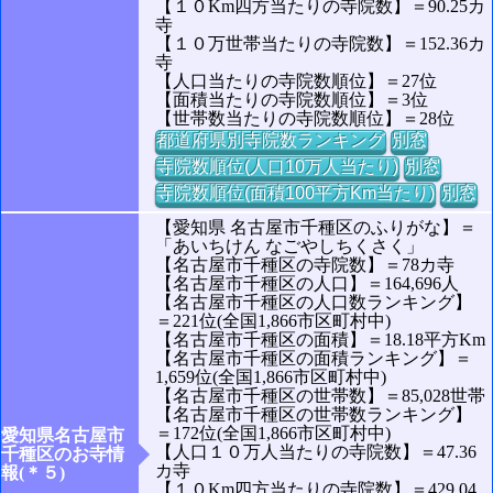
【１０Km四方当たりの寺院数】＝90.25カ
寺
【１０万世帯当たりの寺院数】＝152.36カ
寺
【人口当たりの寺院数順位】＝27位
【面積当たりの寺院数順位】＝3位
【世帯数当たりの寺院数順位】＝28位
都道府県別寺院数ランキング
別窓
寺院数順位(人口10万人当たり)
別窓
寺院数順位(面積100平方Km当たり)
別窓
【愛知県 名古屋市千種区のふりがな】＝
「あいちけん なごやしちくさく」
【名古屋市千種区の寺院数】＝78カ寺
【名古屋市千種区の人口】＝164,696人
【名古屋市千種区の人口数ランキング】
＝221位(全国1,866市区町村中)
【名古屋市千種区の面積】＝18.18平方Km
【名古屋市千種区の面積ランキング】＝
1,659位(全国1,866市区町村中)
【名古屋市千種区の世帯数】＝85,028世帯
【名古屋市千種区の世帯数ランキング】
＝172位(全国1,866市区町村中)
愛知県名古屋市
【人口１０万人当たりの寺院数】＝47.36
千種区のお寺情
カ寺
報(＊５)
【１０Km四方当たりの寺院数】＝429.04