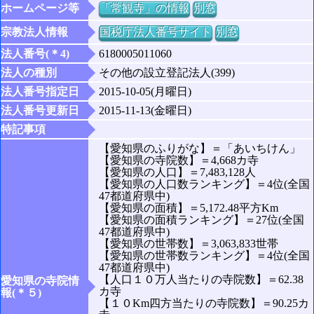
ホームページ等
「常観寺」の情報
別窓
宗教法人情報
国税庁法人番号サイト
別窓
法人番号(＊4)
6180005011060
法人の種別
その他の設立登記法人(399)
法人番号指定日
2015-10-05(月曜日)
法人番号更新日
2015-11-13(金曜日)
特記事項
【愛知県のふりがな】＝「あいちけん」
【愛知県の寺院数】＝4,668カ寺
【愛知県の人口】＝7,483,128人
【愛知県の人口数ランキング】＝4位(全国
47都道府県中)
【愛知県の面積】＝5,172.48平方Km
【愛知県の面積ランキング】＝27位(全国
47都道府県中)
【愛知県の世帯数】＝3,063,833世帯
【愛知県の世帯数ランキング】＝4位(全国
47都道府県中)
【人口１０万人当たりの寺院数】＝62.38
愛知県の寺院情
カ寺
報(＊５)
【１０Km四方当たりの寺院数】＝90.25カ