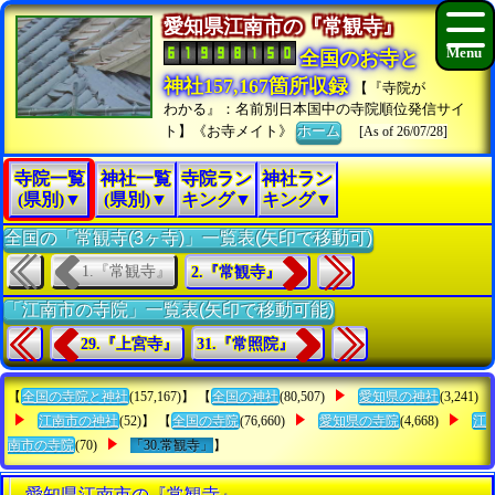
愛知県江南市の『常観寺』
全国のお寺と
神社157,167箇所収録
【『寺院が
わかる』：名前別日本国中の寺院順位発信サイ
ト】《お寺メイト》
ホーム
[As of 26/07/28]
寺院一覧
神社一覧
寺院ラン
神社ラン
(県別)▼
(県別)▼
キング▼
キング▼
全国の「常観寺(3ヶ寺)」一覧表(矢印で移動可)
1.『常観寺』
2.『常観寺』
「江南市の寺院」一覧表(矢印で移動可能)
29.『上宮寺』
31.『常照院』
【
全国の寺院と神社
(157,167)】 【
全国の神社
(80,507)
愛知県の神社
(3,241)
江南市の神社
(52)】 【
全国の寺院
(76,660)
愛知県の寺院
(4,668)
江
南市の寺院
(70)
「30.常観寺」
】
愛知県江南市の『常観寺』