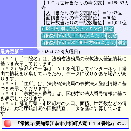
【１０万世帯当たりの寺院数】＝188.53カ
寺
【人口当たりの寺院数順位】＝1,033位
【面積当たりの寺院数順位】＝90位
【世帯数当たりの寺院数順位】＝1,021位
市区町村別寺院数ランキング
別窓
寺院数順位(人口10万人当たり)
別窓
寺院数順位(面積100平方Km当たり)
別窓
最終更新日
2026-07-28(火曜日)
（＊１）「寺院名」は、法務省法務局の宗教法人登記情報に
基づき表示しております。
（＊２）宗派名の一部は、ＡＩを利用してインターネット経
由で情報を収集しているため、データに誤りがある場合があ
ります。
（＊３）「住所」は、法務省法務局の宗教法人登記情報に基
づき表示しております。
（＊４）「宗教法人番号」は、国税庁の法人番号情報に基づ
き表示しております。
（＊５）都道府県・市区町村の人口、面積、世帯数などの情
報は、総務庁統計局の国勢調査データを基に計算していま
す。
『常観寺(愛知県江南市小折町八竜１１４番地)』の航