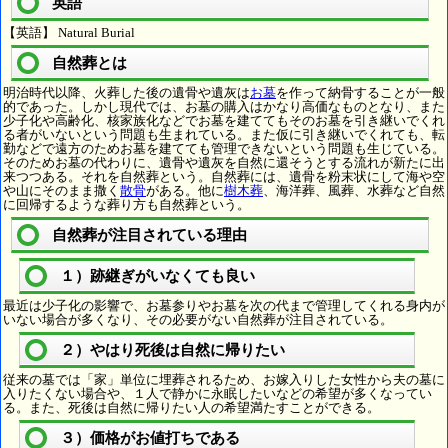
英語
【英語】 Natural Burial
自然葬とは
明治時代以降、火葬した後の遺骨や遺灰は
お墓
を作って納骨することが一般
的であった。しかし現代では、お墓の購入はかなり高価なものとなり、また
少子化や高齢化、核家族化などでお墓を建ててもそのお墓を引き継いでくれ
る者がいないという問題も生まれている。また仮に引き継いでくれても、転
勤などで遠方のためお墓を建てても管理できないという問題も生じている。
そのためお墓の代わりに、遺骨や遺灰を自然に還そうとする流れが新たに出
来つつある。それを自然葬という。自然葬には、遺骨を粉末状にして海や空
や山にそのまま撒く
散骨
がある。他に
樹木葬
、海洋葬、風葬、水葬など自然
に回帰するような葬り方も自然葬という。
自然葬が注目されている理由
１）跡継ぎがいなくても良い
最近は少子化の影響で、お墓参りやお墓を次の代まで管理してくれる身内が
いない場合が多くなり、その必要がない自然葬が注目されている。
２）やはり死後は自然に帰りたい
従来の墓では「家」単位に埋葬されるため、お嫁入りした女性から夫の墓に
入りたくない場合や、１人で静かに永眠したいなどの希望が多くなってい
る。また、死後は自然に帰りたい人の希望満たすことができる。
３）価格がお値打ちである