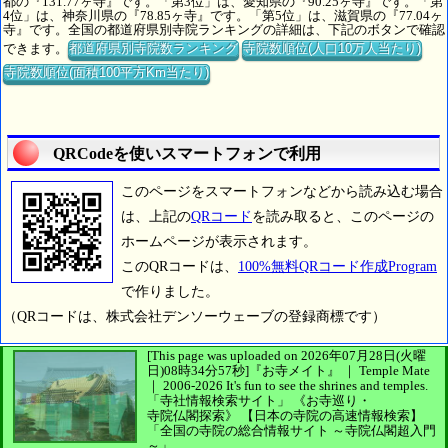
都の『131.77ヶ寺』です。「第3位」は、愛知県の『90.25ヶ寺』です。「第
4位」は、神奈川県の『78.85ヶ寺』です。「第5位」は、滋賀県の『77.04ヶ
寺』です。全国の都道府県別寺院ランキングの詳細は、下記のボタンで確認
できます。
都道府県別寺院数ランキング
寺院数順位(人口10万人当たり)
寺院数順位(面積100平方Km当たり)
QRCodeを使いスマートフォンで利用
このページをスマートフォンなどから読み込む場合
は、上記の
QRコード
を読み取ると、このページの
ホームページが表示されます。
このQRコードは、
100%無料QRコード作成Program
で作りました。
（QRコードは、株式会社デンソーウェーブの登録商標です）
[This page was uploaded on 2026年07月28日(火曜
日)08時34分57秒]
『お寺メイト』 ｜ Temple Mate
｜
2006-2026
It's fun to see
the shrines and temples.
「寺社情報検索サイト」
《お寺巡り・
寺院仏閣探索》
【日本の寺院の高速情報検索】
「全国の寺院の総合情報サイト ～寺院仏閣超入門
～」