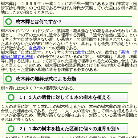
樹木葬は、１９９９年（平成１１）に岩手県一関市にある大慈山祥雲寺（臨
済宗妙心寺派）のご住職である千坂げん峰氏が荒廃していた里山を樹木葬墓
地にしたのが始まりとされる。
樹木葬とは何ですか？
樹木や山ツツジ・山ドウダン・紫陽花・花菖蒲などの花を墓石の代わりに墓
標とし、その下の土の中に遺骨を埋葬する形態。「遺骨が自然に還る」とい
う考え方で自然を壊さない新しい墓地として環境面でも注目されている。ま
た墓石がないため宗教に縛られないことや、墓石よりも低費用で済むといっ
た特徴がある。
自然葬
の１つの形態である。
樹木葬は「自然に還す」という考え方では
散骨
に近いが、散骨は「
墓地、埋
葬等に関する法律
」の枠外で行われているのに対し、樹木葬は「墓地、埋葬
等に関する法律」によって許可された墓地で埋葬されるため完全に合法であ
ると言える。そのため、樹木葬は各都道府県および市町村の地方公共団体の
許可をとった霊園や墓地に遺骨を埋葬する必要がある。
樹木葬の埋葬形式による分類
樹木葬には大きく３つの埋葬形式がある。
１）１人の遺骨に対して１本の樹木を植える
１人の遺骨に対して１本以上の樹木植えるため、本来の樹木葬の趣旨に最も
合致した埋葬形式である。ただ、１人１人の遺骨に対して樹木を植えるスペ
ースが必要なため、費用が高くなる傾向にあり、対応している墓地や霊園は
それほど多くない。
２）１本の樹木を植えた区画に個々の遺骨を別々に埋葬
１本の樹木を植えた大区画に、１人１人の遺骨を骨壺などに入れて個々の区