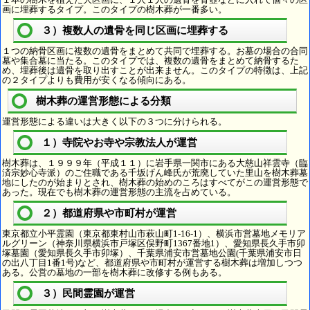
画に埋葬するタイプ。このタイプの樹木葬が一番多い。
３）複数人の遺骨を同じ区画に埋葬する
１つの納骨区画に複数の遺骨をまとめて共同で埋葬する。お墓の場合の合同
墓や集合墓に当たる。このタイプでは、複数の遺骨をまとめて納骨するた
め、埋葬後は遺骨を取り出すことが出来ません。このタイプの特徴は、上記
の２タイプよりも費用が安くなる傾向にある。
樹木葬の運営形態による分類
運営形態による違いは大きく以下の３つに分けられる。
１）寺院やお寺や宗教法人が運営
樹木葬は、１９９９年（平成１１）に岩手県一関市にある大慈山祥雲寺（臨
済宗妙心寺派）のご住職である千坂げん峰氏が荒廃していた里山を樹木葬墓
地にしたのが始まりとされ、樹木葬の始めのころはすべてがこの運営形態で
あった。現在でも樹木葬の運営形態の主流を占めている。
２）都道府県や市町村が運営
東京都立小平霊園（東京都東村山市萩山町1-16-1）、横浜市営墓地メモリア
ルグリーン（神奈川県横浜市戸塚区俣野町1367番地1）、愛知県長久手市卯
塚墓園（愛知県長久手市卯塚）、千葉県浦安市営墓地公園(千葉県浦安市日
の出八丁目1番1号)など、都道府県や市町村が運営する樹木葬は増加しつつ
ある。公営の墓地の一部を樹木葬に改修する例もある。
３）民間霊園が運営