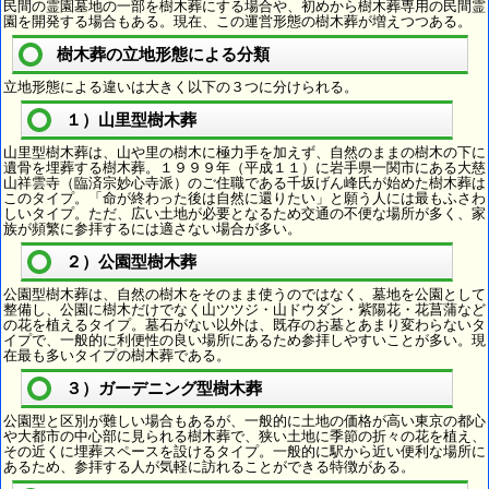
民間の霊園墓地の一部を樹木葬にする場合や、初めから樹木葬専用の民間霊
園を開発する場合もある。現在、この運営形態の樹木葬が増えつつある。
樹木葬の立地形態による分類
立地形態による違いは大きく以下の３つに分けられる。
１）山里型樹木葬
山里型樹木葬は、山や里の樹木に極力手を加えず、自然のままの樹木の下に
遺骨を埋葬する樹木葬。１９９９年（平成１１）に岩手県一関市にある大慈
山祥雲寺（臨済宗妙心寺派）のご住職である千坂げん峰氏が始めた樹木葬は
このタイプ。「命が終わった後は自然に還りたい」と願う人には最もふさわ
しいタイプ。ただ、広い土地が必要となるため交通の不便な場所が多く、家
族が頻繁に参拝するには適さない場合が多い。
２）公園型樹木葬
公園型樹木葬は、自然の樹木をそのまま使うのではなく、墓地を公園として
整備し、公園に樹木だけでなく山ツツジ・山ドウダン・紫陽花・花菖蒲など
の花を植えるタイプ。墓石がない以外は、既存のお墓とあまり変わらないタ
イプで、一般的に利便性の良い場所にあるため参拝しやすいことが多い。現
在最も多いタイプの樹木葬である。
３）ガーデニング型樹木葬
公園型と区別が難しい場合もあるが、一般的に土地の価格が高い東京の都心
や大都市の中心部に見られる樹木葬で、狭い土地に季節の折々の花を植え、
その近くに埋葬スペースを設けるタイプ。一般的に駅から近い便利な場所に
あるため、参拝する人が気軽に訪れることができる特徴がある。