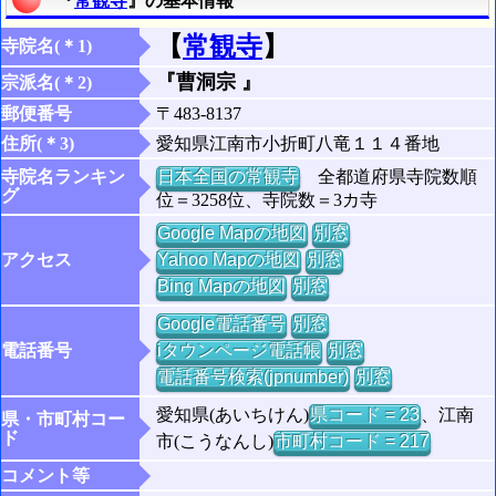
『
常観寺
』の基本情報
【
常観寺
】
寺院名(＊1)
『曹洞宗 』
宗派名(＊2)
郵便番号
〒483-8137
住所(＊3)
愛知県江南市小折町八竜１１４番地
寺院名ランキン
日本全国の常観寺
全都道府県寺院数順
グ
位＝3258位、寺院数＝3カ寺
Google Mapの地図
別窓
アクセス
Yahoo Mapの地図
別窓
Bing Mapの地図
別窓
Google電話番号
別窓
電話番号
iタウンページ電話帳
別窓
電話番号検索(jpnumber)
別窓
愛知県(あいちけん)
県コード = 23
、江南
県・市町村コー
ド
市(こうなんし)
市町村コード = 217
コメント等