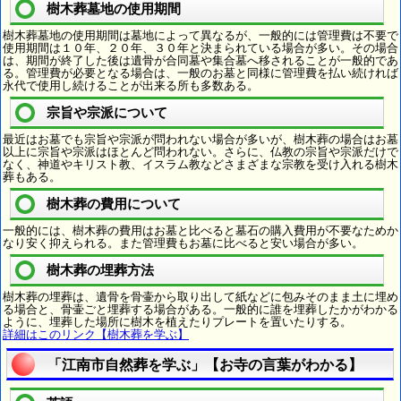
樹木葬墓地の使用期間
樹木葬墓地の使用期間は墓地によって異なるが、一般的には管理費は不要で
使用期間は１０年、２０年、３０年と決まられている場合が多い。その場合
は、期間が終了した後は遺骨が合同墓や集合墓へ移されることが一般的であ
る。管理費が必要となる場合は、一般のお墓と同様に管理費を払い続ければ
永代で使用し続けることが出来る所も多数ある。
宗旨や宗派について
最近はお墓でも宗旨や宗派が問われない場合が多いが、樹木葬の場合はお墓
以上に宗旨や宗派はほとんど問われない。さらに、仏教の宗旨や宗派だけで
なく、神道やキリスト教、イスラム教などさまざまな宗教を受け入れる樹木
葬もある。
樹木葬の費用について
一般的には、樹木葬の費用はお墓と比べると墓石の購入費用が不要なためか
なり安く抑えられる。また管理費もお墓に比べると安い場合が多い。
樹木葬の埋葬方法
樹木葬の埋葬は、遺骨を骨壷から取り出して紙などに包みそのまま土に埋め
る場合と、骨壷ごと埋葬する場合がある。一般的に誰を埋葬したかがわかる
ように、埋葬した場所に樹木を植えたりプレートを置いたりする。
詳細はこのリンク【樹木葬を学ぶ】
「江南市自然葬を学ぶ」【お寺の言葉がわかる】