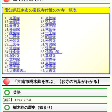
愛知県江南市の常観寺付近のお寺一覧表
15.
光圓寺
16.
光徳寺
17.
光明院
18.
弘法寺
19.
最勝寺
20.
慈光院
21.
修造院
22.
秋葉寺
23.
秋葉寺
24.
十王寺
25.
小野寺
26.
昭蓮寺
27.
松音寺
28.
松岩寺
29.
上宮寺
31.
常照院
32.
常蓮寺
33.
淨恩寺
34.
浄念寺
35.
信貴山師...
36.
深妙寺
37.
真成寺
38.
世尊院
39.
聖覺寺
40.
聖壽院
41.
泉德寺
42.
善光寺
43.
善導寺
44.
大乗教古...
45.
大善寺
「江南市樹木葬を学ぶ」【お寺の言葉がわかる】
英語
【英語】 Trees Burial
樹木葬の歴史（始まり）