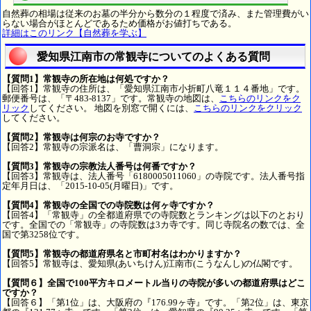
自然葬の相場は従来のお墓の半分から数分の１程度で済み、また管理費がい
らない場合がほとんどであるため価格がお値打ちである。
詳細はこのリンク【自然葬を学ぶ】
愛知県江南市の常観寺についてのよくある質問
【質問1】常観寺の所在地は何処ですか？
【回答1】常観寺の住所は、「愛知県江南市小折町八竜１１４番地」です。
郵便番号は、「〒483-8137」です。常観寺の地図は、
こちらのリンクをク
リック
してください。 地図を別窓で開くには、
こちらのリンクをクリック
してください。
【質問2】常観寺は何宗のお寺ですか？
【回答2】常観寺の宗派名は、「曹洞宗」になります。
【質問3】常観寺の宗教法人番号は何番ですか？
【回答3】常観寺は、法人番号「6180005011060」の寺院です。法人番号指
定年月日は、「2015-10-05(月曜日)」です。
【質問4】常観寺の全国での寺院数は何ヶ寺ですか？
【回答4】「常観寺」の全都道府県での寺院数とランキングは以下のとおり
です。全国での「常観寺」の寺院数は3カ寺です。同じ寺院名の数では、全
国で第3258位です。
【質問5】常観寺の都道府県名と市町村名はわかりますか？
【回答5】常観寺は、愛知県(あいちけん)江南市(こうなんし)の仏閣です。
【質問６】全国で100平方キロメートル当りの寺院が多いの都道府県はどこ
ですか？
【回答６】「第1位」は、大阪府の『176.99ヶ寺』です。「第2位」は、東京