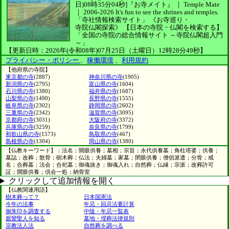
日)08時35分04秒]
『お寺メイト』 ｜ Temple Mate
｜
2006-2026
It's fun to see
the shrines and temples.
「寺社情報検索サイト」
《お寺巡り・
寺院仏閣探索》
【日本の寺院・仏閣を検索する】
「全国の寺院の総合情報サイト ～寺院仏閣超入門
～」
【更新日時：2026年(令和08年)07月25日（土曜日）12時28分49秒】
プライバシー・ポリシー
、
稼働環境
、
利用規約
【他府県の寺院】
東京都の寺
(2887)
神奈川県の寺
(1905)
新潟県の寺
(2795)
富山県の寺
(1604)
石川県の寺
(1380)
福井県の寺
(1687)
山梨県の寺
(1490)
長野県の寺
(1555)
岐阜県の寺
(2302)
静岡県の寺
(2602)
三重県の寺
(2342)
滋賀県の寺
(3095)
京都府の寺
(3031)
大阪府の寺
(3372)
兵庫県の寺
(3259)
奈良県の寺
(1799)
和歌山県の寺
(1573)
鳥取県の寺
(467)
島根県の寺
(1304)
岡山県の寺
(1380)
【仏教キーワード】：法名；開眼供養；墓相；宗旨；永代供養墓；角柱塔婆；供養；
墓誌；改葬；散骨；樹木葬；仏法；夫婦墓；家墓；閉眼供養；僧侶派遣；分骨；戒
名；合葬墓；法会；合祀墓；御魂抜き；御魂入れ；自然葬；仏縁；宗派；改葬許可
証；開眼供養；倶会一処；納骨室
クリックして追加情報を開く
【仏教関連用語】
樹木葬って？
日本国憲法
今年の法事
年忌・回忌法要計算
御朱印を調査する
中陰・年忌一覧表
親鸞聖人を知る
墓地・埋葬法律規則
宗教法人法
自然葬を調べる