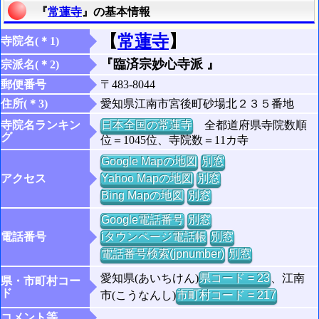
『
常蓮寺
』の基本情報
【
常蓮寺
】
寺院名(＊1)
『臨済宗妙心寺派 』
宗派名(＊2)
郵便番号
〒483-8044
住所(＊3)
愛知県江南市宮後町砂場北２３５番地
寺院名ランキン
日本全国の常蓮寺
全都道府県寺院数順
グ
位＝1045位、寺院数＝11カ寺
Google Mapの地図
別窓
アクセス
Yahoo Mapの地図
別窓
Bing Mapの地図
別窓
Google電話番号
別窓
電話番号
iタウンページ電話帳
別窓
電話番号検索(jpnumber)
別窓
愛知県(あいちけん)
県コード = 23
、江南
県・市町村コー
ド
市(こうなんし)
市町村コード = 217
コメント等