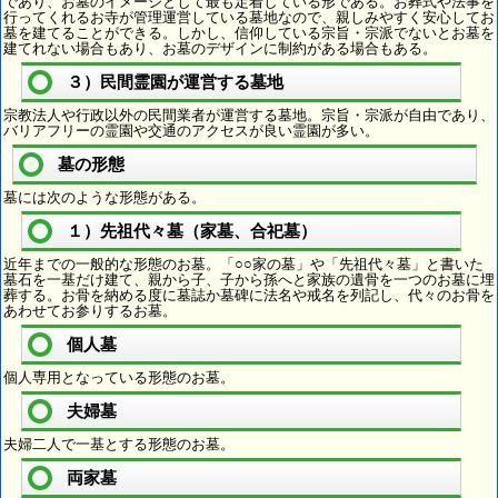
であり、お墓のイメージとして最も定着している形である。お葬式や法事を
行ってくれるお寺が管理運営している墓地なので、親しみやすく安心してお
墓を建てることができる。しかし、信仰している宗旨・宗派でないとお墓を
建てれない場合もあり、お墓のデザインに制約がある場合もある。
３）民間霊園が運営する墓地
宗教法人や行政以外の民間業者が運営する墓地。宗旨・宗派が自由であり、
バリアフリーの霊園や交通のアクセスが良い霊園が多い。
墓の形態
墓には次のような形態がある。
１）先祖代々墓（家墓、合祀墓）
近年までの一般的な形態のお墓。「○○家の墓」や「先祖代々墓」と書いた
墓石を一基だけ建て、親から子、子から孫へと家族の遺骨を一つのお墓に埋
葬する。お骨を納める度に墓誌か墓碑に法名や戒名を列記し、代々のお骨を
あわせてお参りするお墓。
個人墓
個人専用となっている形態のお墓。
夫婦墓
夫婦二人で一基とする形態のお墓。
両家墓