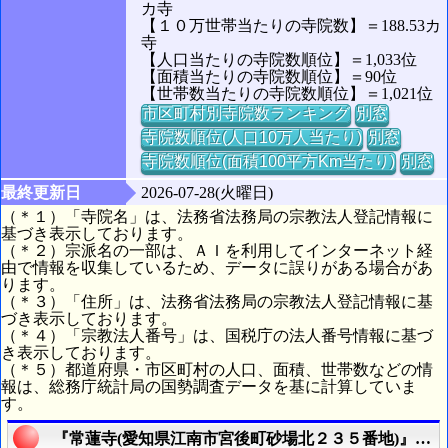
カ寺
【１０万世帯当たりの寺院数】＝188.53カ
寺
【人口当たりの寺院数順位】＝1,033位
【面積当たりの寺院数順位】＝90位
【世帯数当たりの寺院数順位】＝1,021位
市区町村別寺院数ランキング
別窓
寺院数順位(人口10万人当たり)
別窓
寺院数順位(面積100平方Km当たり)
別窓
最終更新日
2026-07-28(火曜日)
（＊１）「寺院名」は、法務省法務局の宗教法人登記情報に
基づき表示しております。
（＊２）宗派名の一部は、ＡＩを利用してインターネット経
由で情報を収集しているため、データに誤りがある場合があ
ります。
（＊３）「住所」は、法務省法務局の宗教法人登記情報に基
づき表示しております。
（＊４）「宗教法人番号」は、国税庁の法人番号情報に基づ
き表示しております。
（＊５）都道府県・市区町村の人口、面積、世帯数などの情
報は、総務庁統計局の国勢調査データを基に計算していま
す。
『常蓮寺(愛知県江南市宮後町砂場北２３５番地)』の