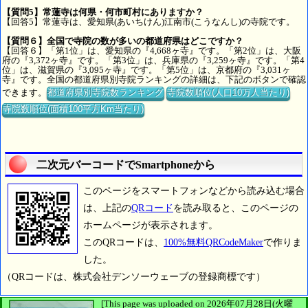
【質問5】常蓮寺は何県・何市町村にありますか？
【回答5】常蓮寺は、愛知県(あいちけん)江南市(こうなんし)の寺院です。
【質問６】全国で寺院の数が多いの都道府県はどこですか？
【回答６】「第1位」は、愛知県の『4,668ヶ寺』です。「第2位」は、大阪
府の『3,372ヶ寺』です。「第3位」は、兵庫県の『3,259ヶ寺』です。「第4
位」は、滋賀県の『3,095ヶ寺』です。「第5位」は、京都府の『3,031ヶ
寺』です。全国の都道府県別寺院ランキングの詳細は、下記のボタンで確認
できます。
都道府県別寺院数ランキング
寺院数順位(人口10万人当たり)
寺院数順位(面積100平方Km当たり)
二次元バーコードでSmartphoneから
このページをスマートフォンなどから読み込む場合
は、上記の
QRコード
を読み取ると、このページの
ホームページが表示されます。
このQRコードは、
100%無料QRCodeMaker
で作りま
した。
（QRコードは、株式会社デンソーウェーブの登録商標です）
[This page was uploaded on 2026年07月28日(火曜