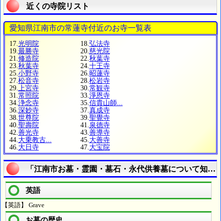
近くの寺院リスト
愛知県江南市の常蓮寺付近のお寺一覧表
17.
光明院
18.
弘法寺
19.
最勝寺
20.
慈光院
21.
修造院
22.
秋葉寺
23.
秋葉寺
24.
十王寺
25.
小野寺
26.
昭蓮寺
27.
松音寺
28.
松岩寺
29.
上宮寺
30.
常観寺
31.
常照院
33.
淨恩寺
34.
浄念寺
35.
信貴山師...
36.
深妙寺
37.
真成寺
38.
世尊院
39.
聖覺寺
40.
聖壽院
41.
泉德寺
42.
善光寺
43.
善導寺
44.
大乗教古...
45.
大善寺
46.
大日寺
47.
大宝院
「江南市お墓・霊園・墓石・永代供養墓について知る
英語
【英語】 Grave
お墓の歴史