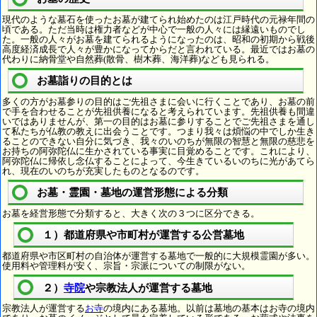
現代のような墓石を使ったお墓が建てられ始めたのは江戸時代の元禄年間の
頃である。ただ当時は権力者などが中心で一般の人々には縁遠いものでし
た。一般の人々がお墓を建てられるようになったのは、昭和の初期から戦後
高度経済成長で人々が豊かになってからだと言われている。最近ではお墓の
代わりに納骨堂や自然葬(散骨、樹木葬、海洋葬)なども見られる。
お墓詣りの目的とは
多くの方がお墓参りの目的はご先祖さまに会いに行くことであり、お墓の前
で手を合わせることが先祖供養になると考えられています。先祖供養も間違
いではありませんが、第一の目的はお墓に参りすることでご先祖さまを通し
て私たちが仏教の教えに出会うことです。つまり我々は煩悩の中でしか生き
ることのできない自分に気づき、我々のいのちが無限の智慧と無限の慈悲を
お持ちの阿弥陀仏に生かされている事実に目覚めることです。これにより、
阿弥陀仏に帰依し念仏することによって、今生きているいのちに光があてら
れ、現在のいのちが充実したものとなるのです。
お墓・霊園・墓地の運営形態による分類
お墓を経営形態で分類すると、大きく次の３つに区分できる。
１）都道府県や市町村が運営する公営墓地
都道府県や市区町村の自治体が運営する墓地で一般的に大規模霊園が多い。
使用料や管理料が安く、宗旨・宗派についての制限がない。
２）
寺院
や宗教法人が運営する墓地
宗教法人が運営する
お寺
の境内にある墓地。以前は墓地の基本はお寺の境内