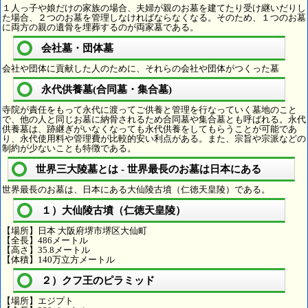
１人っ子や娘だけの家族の場合、夫婦が親のお墓を建てたり受け継いだりし
た場合、２つのお墓を管理しなければならなくなる。そのため、１つのお墓
に両方の親の遺骨を埋葬するのが両家墓である。
会社墓・団体墓
会社や団体に貢献した人のために、それらの会社や団体がつくった墓
永代供養墓(合同墓・集合墓)
寺院が責任をもって永代に渡ってご供養と管理を行なっていく墓地のこと
で、他の人と同じお墓に納骨されるため合同墓や集合墓とも呼ばれる。永代
供養墓は、跡継ぎがいなくなっても永代供養をしてもらうことが可能であ
り、永代使用料や管理費が比較的安い利点がある。また、宗旨や宗派などの
制約が少ないことも特徴である。
世界三大陵墓とは - 世界最長のお墓は日本にある
世界最長のお墓は、日本にある大仙陵古墳（仁徳天皇陵）である。
１）大仙陵古墳（仁徳天皇陵）
【場所】日本 大阪府堺市堺区大仙町
【全長】486メートル
【高さ】35.8メートル
【体積】140万立方メートル
２）クフ王のピラミッド
【場所】エジプト