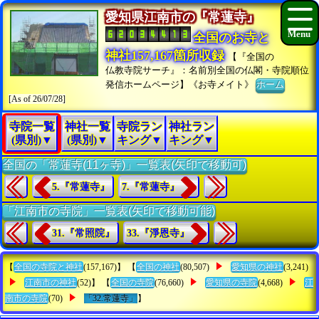
愛知県江南市の『常蓮寺』
全国のお寺と
神社157,167箇所収録
【『全国の
仏教寺院サーチ』：名前別全国の仏閣・寺院順位
発信ホームページ】《お寺メイト》
ホーム
[As of 26/07/28]
寺院一覧
神社一覧
寺院ラン
神社ラン
(県別)▼
(県別)▼
キング▼
キング▼
全国の「常蓮寺(11ヶ寺)」一覧表(矢印で移動可)
5.『常蓮寺』
7.『常蓮寺』
「江南市の寺院」一覧表(矢印で移動可能)
31.『常照院』
33.『淨恩寺』
【
全国の寺院と神社
(157,167)】 【
全国の神社
(80,507)
愛知県の神社
(3,241)
江南市の神社
(52)】 【
全国の寺院
(76,660)
愛知県の寺院
(4,668)
江
南市の寺院
(70)
「32.常蓮寺」
】