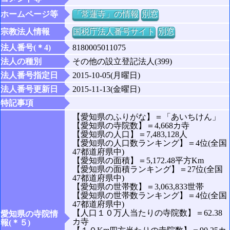
ホームページ等
「常蓮寺」の情報
別窓
宗教法人情報
国税庁法人番号サイト
別窓
法人番号(＊4)
8180005011075
法人の種別
その他の設立登記法人(399)
法人番号指定日
2015-10-05(月曜日)
法人番号更新日
2015-11-13(金曜日)
特記事項
【愛知県のふりがな】＝「あいちけん」
【愛知県の寺院数】＝4,668カ寺
【愛知県の人口】＝7,483,128人
【愛知県の人口数ランキング】＝4位(全国
47都道府県中)
【愛知県の面積】＝5,172.48平方Km
【愛知県の面積ランキング】＝27位(全国
47都道府県中)
【愛知県の世帯数】＝3,063,833世帯
【愛知県の世帯数ランキング】＝4位(全国
47都道府県中)
【人口１０万人当たりの寺院数】＝62.38
愛知県の寺院情
カ寺
報(＊５)