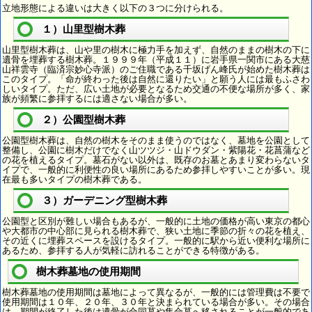
立地形態による違いは大きく以下の３つに分けられる。
１）山里型樹木葬
山里型樹木葬は、山や里の樹木に極力手を加えず、自然のままの樹木の下に
遺骨を埋葬する樹木葬。１９９９年（平成１１）に岩手県一関市にある大慈
山祥雲寺（臨済宗妙心寺派）のご住職である千坂げん峰氏が始めた樹木葬は
このタイプ。「命が終わった後は自然に還りたい」と願う人には最もふさわ
しいタイプ。ただ、広い土地が必要となるため交通の不便な場所が多く、家
族が頻繁に参拝するには適さない場合が多い。
２）公園型樹木葬
公園型樹木葬は、自然の樹木をそのまま使うのではなく、墓地を公園として
整備し、公園に樹木だけでなく山ツツジ・山ドウダン・紫陽花・花菖蒲など
の花を植えるタイプ。墓石がない以外は、既存のお墓とあまり変わらないタ
イプで、一般的に利便性の良い場所にあるため参拝しやすいことが多い。現
在最も多いタイプの樹木葬である。
３）ガーデニング型樹木葬
公園型と区別が難しい場合もあるが、一般的に土地の価格が高い東京の都心
や大都市の中心部に見られる樹木葬で、狭い土地に季節の折々の花を植え、
その近くに埋葬スペースを設けるタイプ。一般的に駅から近い便利な場所に
あるため、参拝する人が気軽に訪れることができる特徴がある。
樹木葬墓地の使用期間
樹木葬墓地の使用期間は墓地によって異なるが、一般的には管理費は不要で
使用期間は１０年、２０年、３０年と決まられている場合が多い。その場合
は、期間が終了した後は遺骨が合同墓や集合墓へ移されることが一般的であ