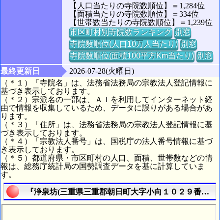
【人口当たりの寺院数順位】＝1,284位
【面積当たりの寺院数順位】＝334位
【世帯数当たりの寺院数順位】＝1,239位
市区町村別寺院数ランキング
別窓
寺院数順位(人口10万人当たり)
別窓
寺院数順位(面積100平方Km当たり)
別窓
最終更新日
2026-07-28(火曜日)
（＊１）「寺院名」は、法務省法務局の宗教法人登記情報に
基づき表示しております。
（＊２）宗派名の一部は、ＡＩを利用してインターネット経
由で情報を収集しているため、データに誤りがある場合があ
ります。
（＊３）「住所」は、法務省法務局の宗教法人登記情報に基
づき表示しております。
（＊４）「宗教法人番号」は、国税庁の法人番号情報に基づ
き表示しております。
（＊５）都道府県・市区町村の人口、面積、世帯数などの情
報は、総務庁統計局の国勢調査データを基に計算していま
す。
『浄泉坊(三重県三重郡朝日町大字小向１０２９番地)