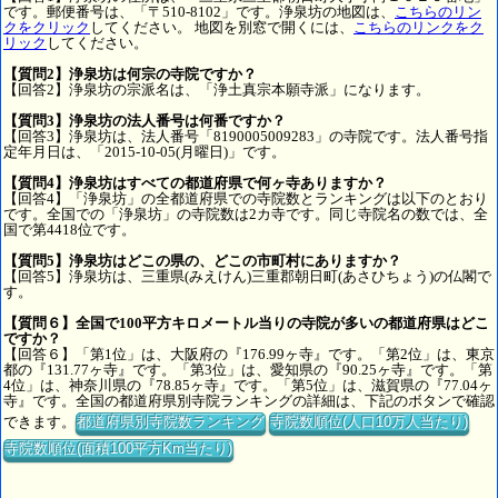
です。郵便番号は、「〒510-8102」です。浄泉坊の地図は、
こちらのリン
クをクリック
してください。 地図を別窓で開くには、
こちらのリンクをク
リック
してください。
【質問2】浄泉坊は何宗の寺院ですか？
【回答2】浄泉坊の宗派名は、「浄土真宗本願寺派」になります。
【質問3】浄泉坊の法人番号は何番ですか？
【回答3】浄泉坊は、法人番号「8190005009283」の寺院です。法人番号指
定年月日は、「2015-10-05(月曜日)」です。
【質問4】浄泉坊はすべての都道府県で何ヶ寺ありますか？
【回答4】「浄泉坊」の全都道府県での寺院数とランキングは以下のとおり
です。全国での「浄泉坊」の寺院数は2カ寺です。同じ寺院名の数では、全
国で第4418位です。
【質問5】浄泉坊はどこの県の、どこの市町村にありますか？
【回答5】浄泉坊は、三重県(みえけん)三重郡朝日町(あさひちょう)の仏閣で
す。
【質問６】全国で100平方キロメートル当りの寺院が多いの都道府県はどこ
ですか？
【回答６】「第1位」は、大阪府の『176.99ヶ寺』です。「第2位」は、東京
都の『131.77ヶ寺』です。「第3位」は、愛知県の『90.25ヶ寺』です。「第
4位」は、神奈川県の『78.85ヶ寺』です。「第5位」は、滋賀県の『77.04ヶ
寺』です。全国の都道府県別寺院ランキングの詳細は、下記のボタンで確認
できます。
都道府県別寺院数ランキング
寺院数順位(人口10万人当たり)
寺院数順位(面積100平方Km当たり)