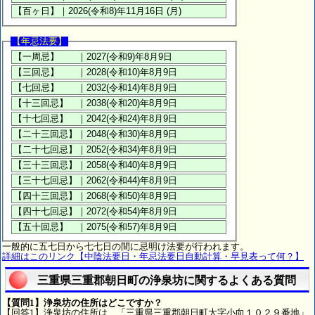
【年忌法要】
一般的に五七日から七七日の間に忌明け法要が行われます。
詳細はこのリンク【中陰法要日・年忌法要日自動計算・早見表って何？】
三重県三重郡朝日町の浄泉坊に関するよくある質問
【質問1】浄泉坊の住所はどこですか？
【回答1】浄泉坊の住所は、「三重県三重郡朝日町大字小向１０２９番地」