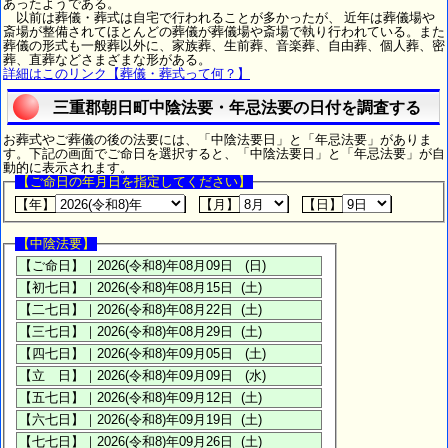
あったようである。
以前は葬儀・葬式は自宅で行われることが多かったが、 近年は葬儀場や
斎場が整備されてほとんどの葬儀が葬儀場や斎場で執り行われている。また
葬儀の形式も一般葬以外に、家族葬、生前葬、音楽葬、自由葬、個人葬、密
葬、直葬などさまざまな形がある。
詳細はこのリンク【葬儀・葬式って何？】
三重郡朝日町中陰法要・年忌法要の日付を調査する
お葬式やご葬儀の後の法要には、「中陰法要日」と「年忌法要」がありま
す。下記の画面でご命日を選択すると、「中陰法要日」と「年忌法要」が自
動的に表示されます。
【ご命日の年月日を指定してください】
【年】
【月】
【日】
【中陰法要】