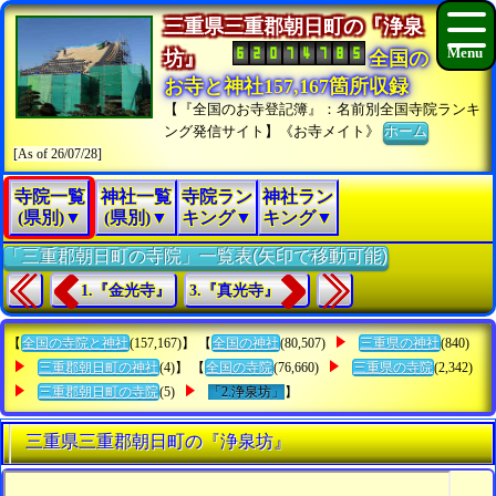
三重県三重郡朝日町の『浄泉
坊』
全国の
お寺と神社157,167箇所収録
【『全国のお寺登記簿』：名前別全国寺院ランキ
ング発信サイト】《お寺メイト》
ホーム
[As of 26/07/28]
寺院一覧
神社一覧
寺院ラン
神社ラン
(県別)▼
(県別)▼
キング▼
キング▼
「三重郡朝日町の寺院」一覧表(矢印で移動可能)
1.『金光寺』
3.『真光寺』
【
全国の寺院と神社
(157,167)】 【
全国の神社
(80,507)
三重県の神社
(840)
三重郡朝日町の神社
(4)】 【
全国の寺院
(76,660)
三重県の寺院
(2,342)
三重郡朝日町の寺院
(5)
「2.浄泉坊」
】
三重県三重郡朝日町の『浄泉坊』