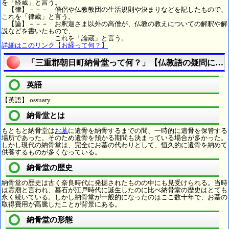
を「経蔵」と言う。
【律】－－－ 僧侶や仏教教団の生活規則や決まりなどを記したもので、
これを「律蔵」と言う。
【論】－－－ お釈迦さま以外の高僧が、仏教の教えについての解釈や解
説などを書いたもので、
これを「論蔵」と言う。
詳細はこのリンク【お経って何？】
「三重郡朝日町納骨堂って何？」【仏教語の疑問に答
英語
【英語】 ossuary
納骨堂とは
もともと納骨堂は
お墓
に遺骨を納骨するまでの間、一時的に遺骨を保管する
場所であった。そのため遺骨を預かる期間も決まっている場合が多かった。
しかし現代の納骨堂は、完全にお墓の代わりとして、恒久的に遺骨を納めて
供養するものが多くなっている。
納骨堂の歴史
納骨堂の歴史は古く奈良時代に発掘されたものの中にも見受けられる。当時
は霊廟と言われ、墓石が江戸時代に誕生したのに比べ納骨堂の歴史はとても
永く続いている。しかし納骨堂が一般的になったのはここ数十年で、お墓の
取得費用が高騰したことが背景にある。
納骨堂の形態