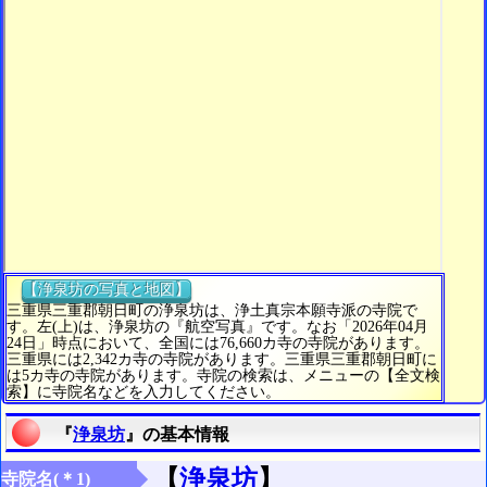
【浄泉坊の写真と地図】
三重県三重郡朝日町の浄泉坊は、浄土真宗本願寺派の寺院で
す。左(上)は、浄泉坊の『航空写真』です。なお「2026年04月
24日」時点において、全国には76,660カ寺の寺院があります。
三重県には2,342カ寺の寺院があります。三重県三重郡朝日町に
は5カ寺の寺院があります。寺院の検索は、メニューの【全文検
索】に寺院名などを入力してください。
『
浄泉坊
』の基本情報
【
浄泉坊
】
寺院名(＊1)