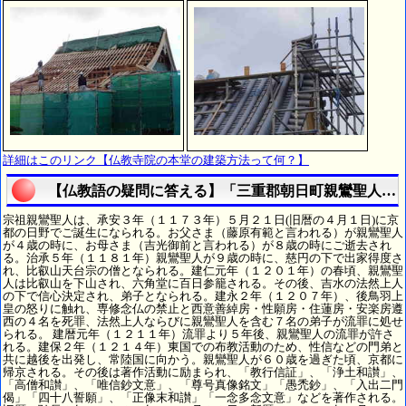
詳細はこのリンク【仏教寺院の本堂の建築方法って何？】
【仏教語の疑問に答える】「三重郡朝日町親鸞聖人っ
宗祖親鸞聖人は、承安３年（１１７３年）５月２１日(旧暦の４月１日)に京
都の日野でご誕生になられる。お父さま（藤原有範と言われる）が親鸞聖人
が４歳の時に、お母さま（吉光御前と言われる）が８歳の時にご逝去され
る。治承５年（１１８１年）親鸞聖人が９歳の時に、慈円の下で出家得度さ
れ、比叡山天台宗の僧となられる。建仁元年（１２０１年）の春頃、親鸞聖
人は比叡山を下山され、六角堂に百日参籠される。その後、吉水の法然上人
の下で信心決定され、弟子となられる。建永２年（１２０７年）、後鳥羽上
皇の怒りに触れ、専修念仏の禁止と西意善綽房・性願房・住蓮房・安楽房遵
西の４名を死罪、法然上人ならびに親鸞聖人を含む７名の弟子が流罪に処せ
られる。 建暦元年（１２１１年）流罪より５年後、親鸞聖人の流罪が許さ
れる。建保２年（１２１４年）東国での布教活動のため、性信などの門弟と
共に越後を出発し、常陸国に向かう。親鸞聖人が６０歳を過ぎた頃、京都に
帰京される。その後は著作活動に励まられ、「教行信証」、「浄土和讃」、
「高僧和讃」、「唯信鈔文意」、「尊号真像銘文」「愚禿鈔」、「入出二門
偈」「四十八誓願」、「正像末和讃」「一念多念文意」などを著作される。