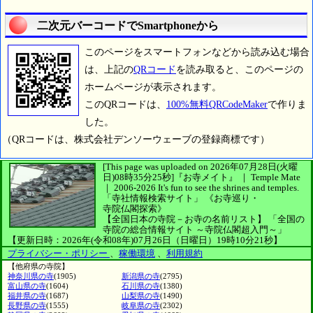
二次元バーコードでSmartphoneから
このページをスマートフォンなどから読み込む場合
は、上記の
QRコード
を読み取ると、このページの
ホームページが表示されます。
このQRコードは、
100%無料QRCodeMaker
で作りま
した。
（QRコードは、株式会社デンソーウェーブの登録商標です）
[This page was uploaded on 2026年07月28日(火曜
日)08時35分25秒]
『お寺メイト』 ｜ Temple Mate
｜
2006-2026
It's fun to see
the shrines and temples.
「寺社情報検索サイト」
《お寺巡り・
寺院仏閣探索》
【全国日本の寺院－お寺の名前リスト】
「全国の
寺院の総合情報サイト ～寺院仏閣超入門～」
【更新日時：2026年(令和08年)07月26日（日曜日）19時10分21秒】
プライバシー・ポリシー
、
稼働環境
、
利用規約
【他府県の寺院】
神奈川県の寺
(1905)
新潟県の寺
(2795)
富山県の寺
(1604)
石川県の寺
(1380)
福井県の寺
(1687)
山梨県の寺
(1490)
長野県の寺
(1555)
岐阜県の寺
(2302)