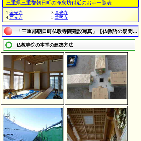
三重県三重郡朝日町の浄泉坊付近のお寺一覧表
1.
金光寺
3.
真光寺
4.
西光寺
5.
善照寺
「三重郡朝日町仏教寺院建設写真」【仏教語の疑問に
仏教寺院の本堂の建築方法