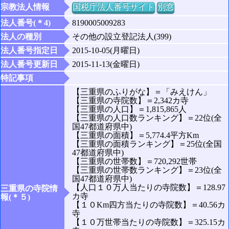
宗教法人情報
国税庁法人番号サイト
別窓
法人番号(＊4)
8190005009283
法人の種別
その他の設立登記法人(399)
法人番号指定日
2015-10-05(月曜日)
法人番号更新日
2015-11-13(金曜日)
特記事項
【三重県のふりがな】＝「みえけん」
【三重県の寺院数】＝2,342カ寺
【三重県の人口】＝1,815,865人
【三重県の人口数ランキング】＝22位(全
国47都道府県中)
【三重県の面積】＝5,774.4平方Km
【三重県の面積ランキング】＝25位(全国
47都道府県中)
【三重県の世帯数】＝720,292世帯
【三重県の世帯数ランキング】＝23位(全
国47都道府県中)
【人口１０万人当たりの寺院数】＝128.97
三重県の寺院情
カ寺
報(＊５)
【１０Km四方当たりの寺院数】＝40.56カ
寺
【１０万世帯当たりの寺院数】＝325.15カ