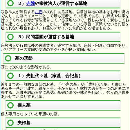
２）
寺院
や宗教法人が運営する墓地
宗教法人が運営する
お寺
の境内にある墓地。以前は墓地の基本はお寺の境内
であり、お墓のイメージとして最も定着している形である。お葬式や法事を
行ってくれるお寺が管理運営している墓地なので、親しみやすく安心してお
墓を建てることができる。しかし、信仰している宗旨・宗派でないとお墓を
建てれない場合もあり、お墓のデザインに制約がある場合もある。
３）民間霊園が運営する墓地
宗教法人や行政以外の民間業者が運営する墓地。宗旨・宗派が自由であり、
バリアフリーの霊園や交通のアクセスが良い霊園が多い。
墓の形態
墓には次のような形態がある。
１）先祖代々墓（家墓、合祀墓）
近年までの一般的な形態のお墓。「○○家の墓」や「先祖代々墓」と書いた
墓石を一基だけ建て、親から子、子から孫へと家族の遺骨を一つのお墓に埋
葬する。お骨を納める度に墓誌か墓碑に法名や戒名を列記し、代々のお骨を
あわせてお参りするお墓。
個人墓
個人専用となっている形態のお墓。
夫婦墓