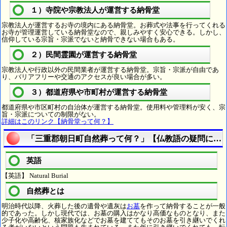
１）寺院や宗教法人が運営する納骨堂
宗教法人が運営するお寺の境内にある納骨堂。お葬式や法事を行ってくれる
お寺が管理運営している納骨堂なので、親しみやすく安心できる。しかし、
信仰している宗旨・宗派でないと納骨できない場合もある。
２）民間霊園が運営する納骨堂
宗教法人や行政以外の民間業者が運営する納骨堂。宗旨・宗派が自由であ
り、バリアフリーや交通のアクセスが良い場合が多い。
３）都道府県や市町村が運営する納骨堂
都道府県や市区町村の自治体が運営する納骨堂。使用料や管理料が安く、宗
旨・宗派についての制限がない。
詳細はこのリンク【納骨堂って何？】
「三重郡朝日町自然葬って何？」【仏教語の疑問に答
英語
【英語】 Natural Burial
自然葬とは
明治時代以降、火葬した後の遺骨や遺灰は
お墓
を作って納骨することが一般
的であった。しかし現代では、お墓の購入はかなり高価なものとなり、また
少子化や高齢化、核家族化などでお墓を建ててもそのお墓を引き継いでくれ