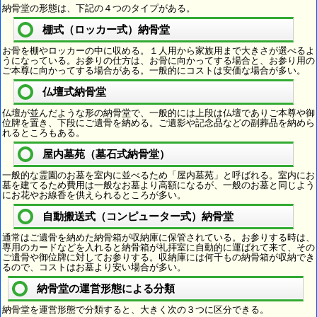
納骨堂の形態は、下記の４つのタイプがある。
棚式（ロッカー式）納骨堂
お骨を棚やロッカーの中に収める。１人用から家族用まで大きさが選べるよ
うになっている。お参りの仕方は、お骨に向かってする場合と、お参り用の
ご本尊に向かってする場合がある。一般的にコストは安価な場合が多い。
仏壇式納骨堂
仏壇が並んだような形の納骨堂で、一般的には上段は仏壇でありご本尊や御
位牌を置き、下段にご遺骨を納める。ご遺影や記念品などの副葬品を納めら
れるところもある。
屋内墓苑（墓石式納骨堂）
一般的な霊園のお墓を室内に並べるため「屋内墓苑」と呼ばれる。室内にお
墓を建てるため費用は一般なお墓より高額になるが、一般のお墓と同じよう
にお花やお線香を供えられるところが多い。
自動搬送式（コンピューター式）納骨堂
通常はご遺骨を納めた納骨箱が収納庫に保管されている。お参りする時は、
専用のカードなどを入れると納骨箱が礼拝室に自動的に運ばれて来て、その
ご遺骨や御位牌に対してお参りする。収納庫には何千もの納骨箱が収納でき
るので、コストはお墓より安い場合が多い。
納骨堂の運営形態による分類
納骨堂を運営形態で分類すると、大きく次の３つに区分できる。