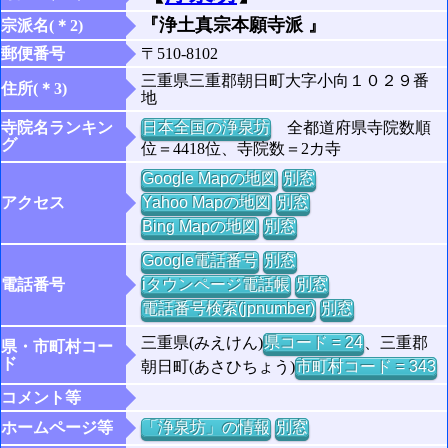
『浄土真宗本願寺派 』
宗派名(＊2)
郵便番号
〒510-8102
三重県三重郡朝日町大字小向１０２９番
住所(＊3)
地
寺院名ランキン
日本全国の浄泉坊
全都道府県寺院数順
グ
位＝4418位、寺院数＝2カ寺
Google Mapの地図
別窓
アクセス
Yahoo Mapの地図
別窓
Bing Mapの地図
別窓
Google電話番号
別窓
電話番号
iタウンページ電話帳
別窓
電話番号検索(jpnumber)
別窓
三重県(みえけん)
県コード = 24
、三重郡
県・市町村コー
ド
朝日町(あさひちょう)
市町村コード = 343
コメント等
ホームページ等
「浄泉坊」の情報
別窓