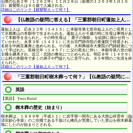
旧暦の弘長２年（１２６２年）１１月２８日（新暦の１２６３年１月１６
日）親鸞聖人は９０歳で入滅される。
詳細はこのリンク【親鸞聖人って何？】
【仏教語の疑問に答える】「三重郡朝日町蓮如上人っ
蓮如上人は、応永２２年（１４１５）に本願寺第七世存如上人のご長男とし
て京都東山の本願寺で生まれられる。蓮如上人が６歳の時に生母は事情があ
って本願寺を去られた。その時生母は「 鹿子の御影」を絵師に描かせ持っ
ていかれた。永享３年（１４３１）に天台宗門跡寺院の青蓮院で得度され、
名前を中納言兼壽と改められる。その後、大和興福寺大乗院の門跡経覚につ
いて学ばれた。長禄元年（１４５７）に父の死去に伴い、本願寺第八世の留
主職を継承され、近江・北陸の教化につとめられる。明応８年（１４９９）
に山科の本願寺で多くの弟子や門徒たちに見守られ、８５年間のご生涯を終
えられた。
詳細はこのリンク【蓮如上人って何？】
「三重郡朝日町樹木葬って何？」【仏教語の疑問に答
英語
【英語】 Trees Burial
樹木葬の歴史（始まり）
樹木葬は、１９９９年（平成１１）に岩手県一関市にある大慈山祥雲寺（臨
済宗妙心寺派）のご住職である千坂げん峰氏が荒廃していた里山を樹木葬墓
地にしたのが始まりとされる。