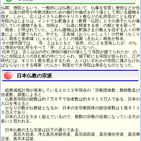
仏閣、僧院ともいう。一般的には仏教において、仏像を安置し僧侶などが住
み、仏道の研究や布教活動のための修行や儀式を行う場として用いる建物を
指す。しかし、広くはイスラム教やキリスト教などの礼拝堂のことも指す。
寺院のはじまりは、インドでお釈迦さま（釈尊・仏陀）とその弟子たちが修
行していた建物である。当時は、「仏道に精進する舎」の精と舎を取って
「精舎」と呼ばれていた。これら建物はお釈迦さまの教えを信ずる人々の寄
進によって建てられた。中でも、王舎城（おうしゃじょう）の竹林（ちくり
ん）精舎と舎衛城（しゃえいじょう）の祇園（ぎおん）精舎が有名。
その後中国では、「寺」とはもともと「役所」のことを意味したが、のち
に僧侶が住む所をすべて「寺」とよぶようになった。
日本では、古くは山の中に僧侶の修行の場として寺院が建てられたが、の
ちに寺院は人々の住む町の中につくられ、城下町にも寺院が造られた。江戸
時代には、キリスト教を禁止するため、人々はいずれかの寺院に属さなけれ
ばならないとする檀家（だんか）制度ができ寺院は身近なものとなった。
日本仏教の宗派
総務省統計局が発表している２０１２年現在の「宗教団体数，教師数及び
信者数」調査によると、
仏教系寺院の総数は約７万６千で信者数は約８５１３万人である。日本の
人口を考えると
かなりの数が仏教徒となるが、日本の全宗教団体の総信者数は１億９７１
０万人であり、
日本の人口を大きく超えているので、複数の宗教の信者になっている方が
多いと思われる。
日本仏教の主な宗派は以下の通りである。
真宗大谷派、浄土真宗本願寺派、真宗高田派、真宗佛光寺派、真宗興
正派、真宗木辺派、