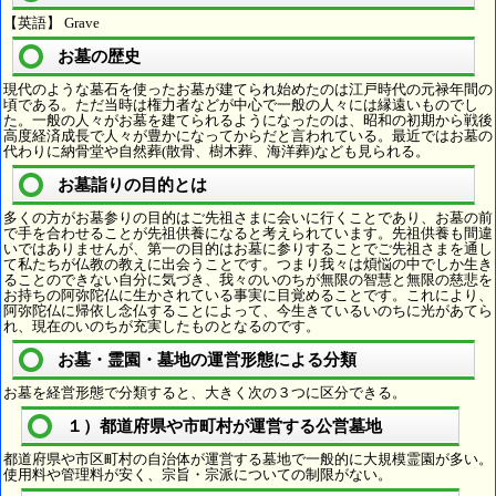
【英語】 Grave
お墓の歴史
現代のような墓石を使ったお墓が建てられ始めたのは江戸時代の元禄年間の
頃である。ただ当時は権力者などが中心で一般の人々には縁遠いものでし
た。一般の人々がお墓を建てられるようになったのは、昭和の初期から戦後
高度経済成長で人々が豊かになってからだと言われている。最近ではお墓の
代わりに納骨堂や自然葬(散骨、樹木葬、海洋葬)なども見られる。
お墓詣りの目的とは
多くの方がお墓参りの目的はご先祖さまに会いに行くことであり、お墓の前
で手を合わせることが先祖供養になると考えられています。先祖供養も間違
いではありませんが、第一の目的はお墓に参りすることでご先祖さまを通し
て私たちが仏教の教えに出会うことです。つまり我々は煩悩の中でしか生き
ることのできない自分に気づき、我々のいのちが無限の智慧と無限の慈悲を
お持ちの阿弥陀仏に生かされている事実に目覚めることです。これにより、
阿弥陀仏に帰依し念仏することによって、今生きているいのちに光があてら
れ、現在のいのちが充実したものとなるのです。
お墓・霊園・墓地の運営形態による分類
お墓を経営形態で分類すると、大きく次の３つに区分できる。
１）都道府県や市町村が運営する公営墓地
都道府県や市区町村の自治体が運営する墓地で一般的に大規模霊園が多い。
使用料や管理料が安く、宗旨・宗派についての制限がない。