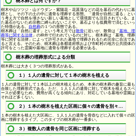
樹木葬とは何ですか？
樹木や山ツツジ・山ドウダン・紫陽花・花菖蒲などの花を墓石の代わりに墓
標とし、その下の土の中に遺骨を埋葬する形態。「遺骨が自然に還る」とい
う考え方で自然を壊さない新しい墓地として環境面でも注目されている。ま
た墓石がないため宗教に縛られないことや、墓石よりも低費用で済むといっ
た特徴がある。
自然葬
の１つの形態である。
樹木葬は「自然に還す」という考え方では
散骨
に近いが、散骨は「
墓地、埋
葬等に関する法律
」の枠外で行われているのに対し、樹木葬は「墓地、埋葬
等に関する法律」によって許可された墓地で埋葬されるため完全に合法であ
ると言える。そのため、樹木葬は各都道府県および市町村の地方公共団体の
許可をとった霊園や墓地に遺骨を埋葬する必要がある。
樹木葬の埋葬形式による分類
樹木葬には大きく３つの埋葬形式がある。
１）１人の遺骨に対して１本の樹木を植える
１人の遺骨に対して１本以上の樹木植えるため、本来の樹木葬の趣旨に最も
合致した埋葬形式である。ただ、１人１人の遺骨に対して樹木を植えるスペ
ースが必要なため、費用が高くなる傾向にあり、対応している墓地や霊園は
それほど多くない。
２）１本の樹木を植えた区画に個々の遺骨を別々に埋葬
１本の樹木を植えた大区画に、１人１人の遺骨を骨壺などに入れて個々の区
画に埋葬するタイプ。このタイプの樹木葬が一番多い。
３）複数人の遺骨を同じ区画に埋葬する