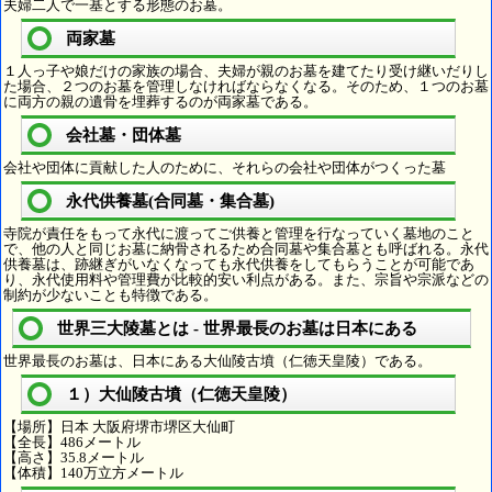
夫婦二人で一基とする形態のお墓。
両家墓
１人っ子や娘だけの家族の場合、夫婦が親のお墓を建てたり受け継いだりし
た場合、２つのお墓を管理しなければならなくなる。そのため、１つのお墓
に両方の親の遺骨を埋葬するのが両家墓である。
会社墓・団体墓
会社や団体に貢献した人のために、それらの会社や団体がつくった墓
永代供養墓(合同墓・集合墓)
寺院が責任をもって永代に渡ってご供養と管理を行なっていく墓地のこと
で、他の人と同じお墓に納骨されるため合同墓や集合墓とも呼ばれる。永代
供養墓は、跡継ぎがいなくなっても永代供養をしてもらうことが可能であ
り、永代使用料や管理費が比較的安い利点がある。また、宗旨や宗派などの
制約が少ないことも特徴である。
世界三大陵墓とは - 世界最長のお墓は日本にある
世界最長のお墓は、日本にある大仙陵古墳（仁徳天皇陵）である。
１）大仙陵古墳（仁徳天皇陵）
【場所】日本 大阪府堺市堺区大仙町
【全長】486メートル
【高さ】35.8メートル
【体積】140万立方メートル