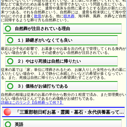
る者がいないという問題も生まれている。また仮に引き継いでくれても、転
勤などで遠方のためお墓を建てても管理できないという問題も生じている。
そのためお墓の代わりに、遺骨や遺灰を自然に還そうとする流れが新たに出
来つつある。それを自然葬という。自然葬には、遺骨を粉末状にして海や空
や山にそのまま撒く
散骨
がある。他に
樹木葬
、海洋葬、風葬、水葬など自然
に回帰するような葬り方も自然葬という。
自然葬が注目されている理由
１）跡継ぎがいなくても良い
最近は少子化の影響で、お墓参りやお墓を次の代まで管理してくれる身内が
いない場合が多くなり、その必要がない自然葬が注目されている。
２）やはり死後は自然に帰りたい
従来の墓では「家」単位に埋葬されるため、お嫁入りした女性から夫の墓に
入りたくない場合や、１人で静かに永眠したいなどの希望が多くなってい
る。また、死後は自然に帰りたい人の希望満たすことができる。
３）価格がお値打ちである
自然葬の相場は従来のお墓の半分から数分の１程度で済み、また管理費がい
らない場合がほとんどであるため価格がお値打ちである。
詳細はこのリンク【自然葬って何？】
「三重郡朝日町お墓・霊園・墓石・永代供養墓って何
英語