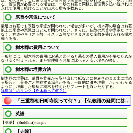
る。管理費が必要となる場合は、一般のお墓と同様に管理費を払い続ければ
永代で使用し続けることが出来る所も多数ある。
宗旨や宗派について
最近はお墓でも宗旨や宗派が問われない場合が多いが、樹木葬の場合はお墓
以上に宗旨や宗派はほとんど問われない。さらに、仏教の宗旨や宗派だけで
なく、神道やキリスト教、イスラム教などさまざまな宗教を受け入れる樹木
葬もある。
樹木葬の費用について
一般的には、樹木葬の費用はお墓と比べると墓石の購入費用が不要なためか
なり安く抑えられる。また管理費もお墓に比べると安い場合が多い。
樹木葬の埋葬方法
樹木葬の埋葬は、遺骨を骨壷から取り出して紙などに包みそのまま土に埋め
る場合と、骨壷ごと埋葬する場合がある。一般的に誰を埋葬したかがわかる
ように、埋葬した場所に樹木を植えたりプレートを置いたりする。
詳細はこのリンク【樹木葬って何？】
「三重郡朝日町寺院って何？」【仏教語の疑問に答え
英語
【英語】 (Buddhist) temple
【寺院】