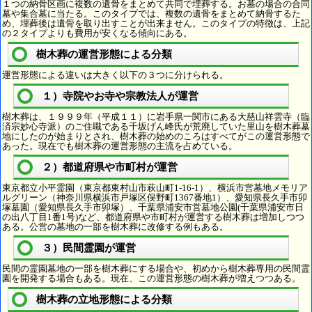
１つの納骨区画に複数の遺骨をまとめて共同で埋葬する。お墓の場合の合同
墓や集合墓に当たる。このタイプでは、複数の遺骨をまとめて納骨するた
め、埋葬後は遺骨を取り出すことが出来ません。このタイプの特徴は、上記
の２タイプよりも費用が安くなる傾向にある。
樹木葬の運営形態による分類
運営形態による違いは大きく以下の３つに分けられる。
１）寺院やお寺や宗教法人が運営
樹木葬は、１９９９年（平成１１）に岩手県一関市にある大慈山祥雲寺（臨
済宗妙心寺派）のご住職である千坂げん峰氏が荒廃していた里山を樹木葬墓
地にしたのが始まりとされ、樹木葬の始めのころはすべてがこの運営形態で
あった。現在でも樹木葬の運営形態の主流を占めている。
２）都道府県や市町村が運営
東京都立小平霊園（東京都東村山市萩山町1-16-1）、横浜市営墓地メモリア
ルグリーン（神奈川県横浜市戸塚区俣野町1367番地1）、愛知県長久手市卯
塚墓園（愛知県長久手市卯塚）、千葉県浦安市営墓地公園(千葉県浦安市日
の出八丁目1番1号)など、都道府県や市町村が運営する樹木葬は増加しつつ
ある。公営の墓地の一部を樹木葬に改修する例もある。
３）民間霊園が運営
民間の霊園墓地の一部を樹木葬にする場合や、初めから樹木葬専用の民間霊
園を開発する場合もある。現在、この運営形態の樹木葬が増えつつある。
樹木葬の立地形態による分類