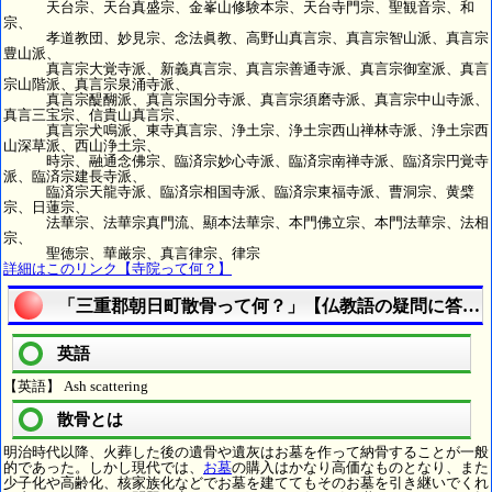
天台宗、天台真盛宗、金峯山修験本宗、天台寺門宗、聖観音宗、和
宗、
孝道教団、妙見宗、念法眞教、高野山真言宗、真言宗智山派、真言宗
豊山派、
真言宗大覚寺派、新義真言宗、真言宗善通寺派、真言宗御室派、真言
宗山階派、真言宗泉涌寺派、
真言宗醍醐派、真言宗国分寺派、真言宗須磨寺派、真言宗中山寺派、
真言三宝宗、信貴山真言宗、
真言宗犬鳴派、東寺真言宗、浄土宗、浄土宗西山禅林寺派、浄土宗西
山深草派、西山浄土宗、
時宗、融通念佛宗、臨済宗妙心寺派、臨済宗南禅寺派、臨済宗円覚寺
派、臨済宗建長寺派、
臨済宗天龍寺派、臨済宗相国寺派、臨済宗東福寺派、曹洞宗、黄檗
宗、日蓮宗、
法華宗、法華宗真門流、顯本法華宗、本門佛立宗、本門法華宗、法相
宗、
聖徳宗、華厳宗、真言律宗、律宗
詳細はこのリンク【寺院って何？】
「三重郡朝日町散骨って何？」【仏教語の疑問に答え
英語
【英語】 Ash scattering
散骨とは
明治時代以降、火葬した後の遺骨や遺灰はお墓を作って納骨することが一般
的であった。しかし現代では、
お墓
の購入はかなり高価なものとなり、また
少子化や高齢化、核家族化などでお墓を建ててもそのお墓を引き継いでくれ