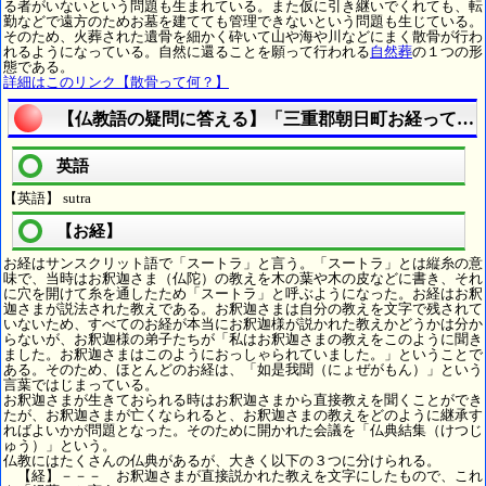
る者がいないという問題も生まれている。また仮に引き継いでくれても、転
勤などで遠方のためお墓を建てても管理できないという問題も生じている。
そのため、火葬された遺骨を細かく砕いて山や海や川などにまく散骨が行わ
れるようになっている。自然に還ることを願って行われる
自然葬
の１つの形
態である。
詳細はこのリンク【散骨って何？】
【仏教語の疑問に答える】「三重郡朝日町お経って何
英語
【英語】 sutra
【お経】
お経はサンスクリット語で「スートラ」と言う。「スートラ」とは縦糸の意
味で、当時はお釈迦さま（仏陀）の教えを木の葉や木の皮などに書き、それ
に穴を開けて糸を通したため「スートラ」と呼ぶようになった。お経はお釈
迦さまが説法された教えである。お釈迦さまは自分の教えを文字で残されて
いないため、すべてのお経が本当にお釈迦様が説かれた教えかどうかは分か
らないが、お釈迦様の弟子たちが「私はお釈迦さまの教えをこのように聞き
ました。お釈迦さまはこのようにおっしゃられていました。」ということで
ある。そのため、ほとんどのお経は、「如是我聞（にょぜがもん）」という
言葉ではじまっている。
お釈迦さまが生きておられる時はお釈迦さまから直接教えを聞くことができ
たが、お釈迦さまが亡くなられると、お釈迦さまの教えをどのように継承す
ればよいかが問題となった。そのために開かれた会議を「仏典結集（けつじ
ゅう）」という。
仏教にはたくさんの仏典があるが、大きく以下の３つに分けられる。
【経】－－－ お釈迦さまが直接説かれた教えを文字にしたもので、これ