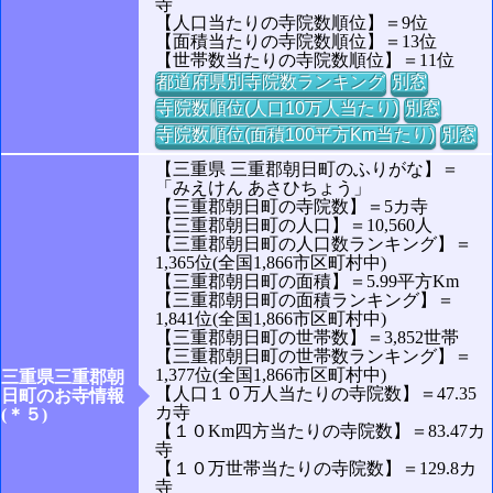
寺
【人口当たりの寺院数順位】＝9位
【面積当たりの寺院数順位】＝13位
【世帯数当たりの寺院数順位】＝11位
都道府県別寺院数ランキング
別窓
寺院数順位(人口10万人当たり)
別窓
寺院数順位(面積100平方Km当たり)
別窓
【三重県 三重郡朝日町のふりがな】＝
「みえけん あさひちょう」
【三重郡朝日町の寺院数】＝5カ寺
【三重郡朝日町の人口】＝10,560人
【三重郡朝日町の人口数ランキング】＝
1,365位(全国1,866市区町村中)
【三重郡朝日町の面積】＝5.99平方Km
【三重郡朝日町の面積ランキング】＝
1,841位(全国1,866市区町村中)
【三重郡朝日町の世帯数】＝3,852世帯
【三重郡朝日町の世帯数ランキング】＝
1,377位(全国1,866市区町村中)
三重県三重郡朝
【人口１０万人当たりの寺院数】＝47.35
日町のお寺情報
カ寺
(＊５)
【１０Km四方当たりの寺院数】＝83.47カ
寺
【１０万世帯当たりの寺院数】＝129.8カ
寺