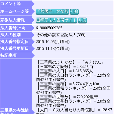
コメント等
ホームページ等
「善照寺」の情報
別窓
宗教法人情報
国税庁法人番号サイト
別窓
法人番号(＊4)
6190005009285
法人の種別
その他の設立登記法人(399)
法人番号指定日
2015-10-05(月曜日)
法人番号更新日
2015-11-13(金曜日)
特記事項
【三重県のふりがな】＝「みえけん」
【三重県の寺院数】＝2,342カ寺
【三重県の人口】＝1,815,865人
【三重県の人口数ランキング】＝22位(全
国47都道府県中)
【三重県の面積】＝5,774.4平方Km
【三重県の面積ランキング】＝25位(全国
47都道府県中)
【三重県の世帯数】＝720,292世帯
【三重県の世帯数ランキング】＝23位(全
国47都道府県中)
【人口１０万人当たりの寺院数】＝128.97
三重県の寺院情