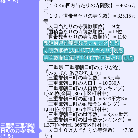
カ寺
報(＊５)
【１０Km四方当たりの寺院数】＝40.56カ
寺
【１０万世帯当たりの寺院数】＝325.15カ
寺
【人口当たりの寺院数順位】＝9位
【面積当たりの寺院数順位】＝13位
【世帯数当たりの寺院数順位】＝11位
都道府県別寺院数ランキング
別窓
寺院数順位(人口10万人当たり)
別窓
寺院数順位(面積100平方Km当たり)
別窓
【三重県 三重郡朝日町のふりがな】＝
「みえけん あさひちょう」
【三重郡朝日町の寺院数】＝5カ寺
【三重郡朝日町の人口】＝10,560人
【三重郡朝日町の人口数ランキング】＝
1,365位(全国1,866市区町村中)
【三重郡朝日町の面積】＝5.99平方Km
【三重郡朝日町の面積ランキング】＝
1,841位(全国1,866市区町村中)
【三重郡朝日町の世帯数】＝3,852世帯
【三重郡朝日町の世帯数ランキング】＝
1,377位(全国1,866市区町村中)
三重県三重郡朝
【人口１０万人当たりの寺院数】＝47.35
日町のお寺情報
カ寺
(＊５)