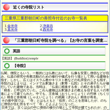
近くの寺院リスト
三重県三重郡朝日町の善照寺付近のお寺一覧表
1.
金光寺
2.
浄泉坊
3.
真光寺
4.
西光寺
「三重郡朝日町寺院を調べる」【お寺の言葉を調査す
英語
【英語】 (Buddhist) temple
【寺院】
仏閣、僧院ともいう。一般的には仏教において、仏像を安置し僧侶などが住
み、仏道の研究や布教活動のための修行や儀式を行う場として用いる建物を
指す。しかし、広くはイスラム教やキリスト教などの礼拝堂のことも指す。
寺院のはじまりは、インドでお釈迦さま（釈尊・仏陀）とその弟子たちが修
行していた建物である。当時は、「仏道に精進する舎」の精と舎を取って
「精舎」と呼ばれていた。これら建物はお釈迦さまの教えを信ずる人々の寄
進によって建てられた。中でも、王舎城（おうしゃじょう）の竹林（ちくり
ん）精舎と舎衛城（しゃえいじょう）の祇園（ぎおん）精舎が有名。
その後中国では、「寺」とはもともと「役所」のことを意味したが、のち
に僧侶が住む所をすべて「寺」とよぶようになった。
日本では、古くは山の中に僧侶の修行の場として寺院が建てられたが、の