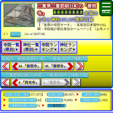
三重県三重郡朝日町の『善照
寺』
全国の
お寺と神社157,167箇所収録
【『各県の寺院サーチ』：名前別日本国中の仏
閣・寺院統計順位発信ホームページ】《お寺メイ
ト》
ホーム
[As of 26/07/28]
寺院一覧
神社一覧
寺院ラン
神社ラン
(県別)▼
(県別)▼
キング▼
キング▼
全国の「善照寺(94ヶ寺)」一覧表(矢印で移動可)
44.『善照寺』
46.『善照寺』
「三重郡朝日町の寺院」一覧表(矢印で移動可能)
5.『善照寺』
4.『西光寺』
【
全国の寺院と神社
(157,167)】 【
全国の神社
(80,507)
三重県の神社
(840)
三重郡朝日町の神社
(4)】 【
全国の寺院
(76,660)
三重県の寺院
(2,342)
三重郡朝日町の寺院
(5)
「5.善照寺」
】