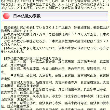
ちに寺院は人々の住む町の中につくられ、城下町にも寺院が造られた。江戸
時代には、キリスト教を禁止するため、人々はいずれかの寺院に属さなけれ
ばならないとする檀家（だんか）制度ができ寺院は身近なものとなった。
日本仏教の宗派
総務省統計局が発表している２０１２年現在の「宗教団体数，教師数及び
信者数」調査によると、
仏教系寺院の総数は約７万６千で信者数は約８５１３万人である。日本の
人口を考えると
かなりの数が仏教徒となるが、日本の全宗教団体の総信者数は１億９７１
０万人であり、
日本の人口を大きく超えているので、複数の宗教の信者になっている方が
多いと思われる。
日本仏教の主な宗派は以下の通りである。
真宗大谷派、浄土真宗本願寺派、真宗高田派、真宗佛光寺派、真宗興
正派、真宗木辺派、
天台宗、天台真盛宗、金峯山修験本宗、天台寺門宗、聖観音宗、和
宗、
孝道教団、妙見宗、念法眞教、高野山真言宗、真言宗智山派、真言宗
豊山派、
真言宗大覚寺派、新義真言宗、真言宗善通寺派、真言宗御室派、真言
宗山階派、真言宗泉涌寺派、
真言宗醍醐派、真言宗国分寺派、真言宗須磨寺派、真言宗中山寺派、
真言三宝宗、信貴山真言宗、
真言宗犬鳴派、東寺真言宗、浄土宗、浄土宗西山禅林寺派、浄土宗西
山深草派、西山浄土宗、
時宗、融通念佛宗、臨済宗妙心寺派、臨済宗南禅寺派、臨済宗円覚寺
派、臨済宗建長寺派、
臨済宗天龍寺派、臨済宗相国寺派、臨済宗東福寺派、曹洞宗、黄檗