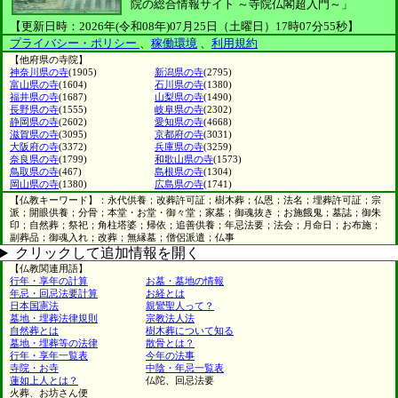
院の総合情報サイト ～寺院仏閣超入門～」
【更新日時：2026年(令和08年)07月25日（土曜日）17時07分55秒】
プライバシー・ポリシー
、
稼働環境
、
利用規約
【他府県の寺院】
神奈川県の寺
(1905)
新潟県の寺
(2795)
富山県の寺
(1604)
石川県の寺
(1380)
福井県の寺
(1687)
山梨県の寺
(1490)
長野県の寺
(1555)
岐阜県の寺
(2302)
静岡県の寺
(2602)
愛知県の寺
(4668)
滋賀県の寺
(3095)
京都府の寺
(3031)
大阪府の寺
(3372)
兵庫県の寺
(3259)
奈良県の寺
(1799)
和歌山県の寺
(1573)
鳥取県の寺
(467)
島根県の寺
(1304)
岡山県の寺
(1380)
広島県の寺
(1741)
【仏教キーワード】：永代供養；改葬許可証；樹木葬；仏恩；法名；埋葬許可証；宗
派；開眼供養；分骨；本堂・お堂・御々堂；家墓；御魂抜き；お施餓鬼；墓誌；御朱
印；自然葬；祭祀；角柱塔婆；帰依；追善供養；年忌法要；法会；月命日；お布施；
副葬品；御魂入れ；改葬；無縁墓；僧侶派遣；仏事
クリックして追加情報を開く
【仏教関連用語】
行年・享年の計算
お墓・墓地の情報
年忌・回忌法要計算
お経とは
日本国憲法
親鸞聖人って？
墓地・埋葬法律規則
宗教法人法
自然葬とは
樹木葬について知る
墓地・埋葬等の法律
散骨とは？
行年・享年一覧表
今年の法事
寺院・お寺
中陰・年忌一覧表
蓮如上人とは？
仏陀、回忌法要
火葬、お坊さん便