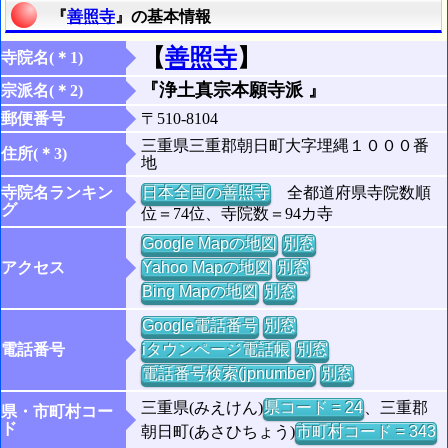
『
善照寺
』の基本情報
【
善照寺
】
寺院名(＊1)
『浄土真宗本願寺派 』
宗派名(＊2)
郵便番号
〒510-8104
三重県三重郡朝日町大字埋縄１０００番
住所(＊3)
地
寺院名ランキン
日本全国の善照寺
全都道府県寺院数順
グ
位＝74位、寺院数＝94カ寺
Google Mapの地図
別窓
アクセス
Yahoo Mapの地図
別窓
Bing Mapの地図
別窓
Google電話番号
別窓
電話番号
iタウンページ電話帳
別窓
電話番号検索(jpnumber)
別窓
三重県(みえけん)
県コード = 24
、三重郡
県・市町村コー
ド
朝日町(あさひちょう)
市町村コード = 343