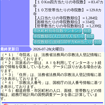
【１０Km四方当たりの寺院数】＝83.47カ
寺
【１０万世帯当たりの寺院数】＝129.8カ
寺
【人口当たりの寺院数順位】＝1,284位
【面積当たりの寺院数順位】＝334位
【世帯数当たりの寺院数順位】＝1,239位
市区町村別寺院数ランキング
別窓
寺院数順位(人口10万人当たり)
別窓
寺院数順位(面積100平方Km当たり)
別窓
最終更新日
2026-07-28(火曜日)
（＊１）「寺院名」は、法務省法務局の宗教法人登記情報に
基づき表示しております。
（＊２）宗派名の一部は、ＡＩを利用してインターネット経
由で情報を収集しているため、データに誤りがある場合があ
ります。
（＊３）「住所」は、法務省法務局の宗教法人登記情報に基
づき表示しております。
（＊４）「宗教法人番号」は、国税庁の法人番号情報に基づ
き表示しております。
（＊５）都道府県・市区町村の人口、面積、世帯数などの情
報は、総務庁統計局の国勢調査データを基に計算していま
す。