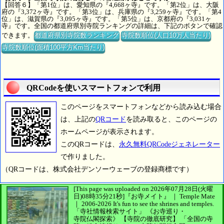
【回答６】「第1位」は、愛知県の『4,668ヶ寺』です。「第2位」は、大阪
府の『3,372ヶ寺』です。「第3位」は、兵庫県の『3,259ヶ寺』です。「第4
位」は、滋賀県の『3,095ヶ寺』です。「第5位」は、京都府の『3,031ヶ
寺』です。全国の都道府県別寺院ランキングの詳細は、下記のボタンで確認
できます。
都道府県別寺院数ランキング
寺院数順位(人口10万人当たり)
寺院数順位(面積100平方Km当たり)
QRCodeを使いスマートフォンで利用
このページをスマートフォンなどから読み込む場合
は、上記の
QRコード
を読み取ると、このページの
ホームページが表示されます。
このQRコードは、
永久無料QRCodeジェネレーター
で作りました。
（QRコードは、株式会社デンソーウェーブの登録商標です）
[This page was uploaded on 2026年07月28日(火曜
日)08時35分21秒]
『お寺メイト』 ｜ Temple Mate
｜
2006-2026
It's fun to see
the shrines and temples.
「寺社情報検索サイト」
《お寺巡り・
寺院仏閣探索》
【寺院の徹底研究】
「全国の寺