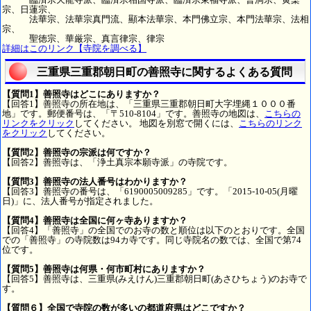
宗、日蓮宗、
法華宗、法華宗真門流、顯本法華宗、本門佛立宗、本門法華宗、法相
宗、
聖徳宗、華厳宗、真言律宗、律宗
詳細はこのリンク【寺院を調べる】
三重県三重郡朝日町の善照寺に関するよくある質問
【質問1】善照寺はどこにありますか？
【回答1】善照寺の所在地は、「三重県三重郡朝日町大字埋縄１０００番
地」です。郵便番号は、「〒510-8104」です。善照寺の地図は、
こちらの
リンクをクリック
してください。 地図を別窓で開くには、
こちらのリンク
をクリック
してください。
【質問2】善照寺の宗派は何ですか？
【回答2】善照寺は、「浄土真宗本願寺派」の寺院です。
【質問3】善照寺の法人番号はわかりますか？
【回答3】善照寺の番号は、「6190005009285」です。「2015-10-05(月曜
日)」に、法人番号が指定されました。
【質問4】善照寺は全国に何ヶ寺ありますか？
【回答4】「善照寺」の全国でのお寺の数と順位は以下のとおりです。全国
での「善照寺」の寺院数は94カ寺です。同じ寺院名の数では、全国で第74
位です。
【質問5】善照寺は何県・何市町村にありますか？
【回答5】善照寺は、三重県(みえけん)三重郡朝日町(あさひちょう)のお寺で
す。
【質問６】全国で寺院の数が多いの都道府県はどこですか？