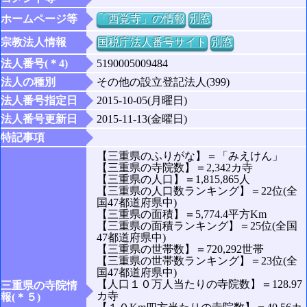
ホームページ等
「西覚寺」の情報
別窓
宗教法人情報
国税庁法人番号サイト
別窓
法人番号(＊4)
5190005009484
法人の種別
その他の設立登記法人(399)
法人番号指定日
2015-10-05(月曜日)
法人番号更新日
2015-11-13(金曜日)
特記事項
【三重県のふりがな】＝「みえけん」
【三重県の寺院数】＝2,342カ寺
【三重県の人口】＝1,815,865人
【三重県の人口数ランキング】＝22位(全
国47都道府県中)
【三重県の面積】＝5,774.4平方Km
【三重県の面積ランキング】＝25位(全国
47都道府県中)
【三重県の世帯数】＝720,292世帯
【三重県の世帯数ランキング】＝23位(全
国47都道府県中)
【人口１０万人当たりの寺院数】＝128.97
三重県の寺院情
カ寺
報(＊５)