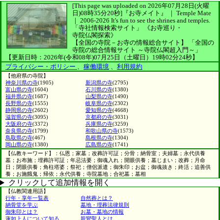
[This page was uploaded on 2026年07月28日(火曜
日)08時35分20秒]
『お寺メイト』 ｜ Temple Mate
｜
2006-2026
It's fun to see
the shrines and temples.
「寺社情報検索サイト」
《お寺巡り・
寺院仏閣探索》
【全国の寺院－お寺の情報総合サイト】
「全国の
寺院の総合情報サイト ～寺院仏閣超入門～」
【更新日時：2026年(令和08年)07月25日（土曜日）19時02分24秒】
プライバシー・ポリシー
、
稼働環境
、
利用規約
【他府県の寺院】
神奈川県の寺
(1905)
新潟県の寺
(2795)
富山県の寺
(1604)
石川県の寺
(1380)
福井県の寺
(1687)
山梨県の寺
(1490)
長野県の寺
(1555)
岐阜県の寺
(2302)
静岡県の寺
(2602)
愛知県の寺
(4668)
滋賀県の寺
(3095)
京都府の寺
(3031)
大阪府の寺
(3372)
兵庫県の寺
(3259)
奈良県の寺
(1799)
和歌山県の寺
(1573)
鳥取県の寺
(467)
島根県の寺
(1304)
岡山県の寺
(1380)
広島県の寺
(1741)
【仏教キーワード】：仏恩；家墓；改葬許可証；分骨；納骨室；夫婦墓；永代供養
墓；お布施；埋葬許可証；年忌法要；御魂入れ；開眼供養；墓じまい；改葬；月命
日；閉眼供養；角柱塔婆；祭祀；僧侶派遣；御朱印；お盆；御魂抜き；終活；追善供
養；お施餓鬼；帰依；永代供養；寺院墓地；合祀墓；墓相
クリックして追加情報を開く
【仏教関連用語】
行年・享年一覧表
自然葬とは？
納骨堂を学ぶ
墓地・埋葬法律規則
御朱印とは？
お墓・墓地の情報
蓮如上人について知る
親鸞聖人とは