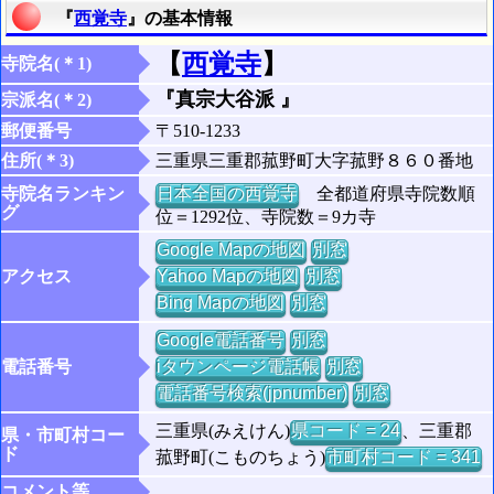
『
西覚寺
』の基本情報
【
西覚寺
】
寺院名(＊1)
『真宗大谷派 』
宗派名(＊2)
郵便番号
〒510-1233
住所(＊3)
三重県三重郡菰野町大字菰野８６０番地
寺院名ランキン
日本全国の西覚寺
全都道府県寺院数順
グ
位＝1292位、寺院数＝9カ寺
Google Mapの地図
別窓
アクセス
Yahoo Mapの地図
別窓
Bing Mapの地図
別窓
Google電話番号
別窓
電話番号
iタウンページ電話帳
別窓
電話番号検索(jpnumber)
別窓
三重県(みえけん)
県コード = 24
、三重郡
県・市町村コー
ド
菰野町(こものちょう)
市町村コード = 341
コメント等