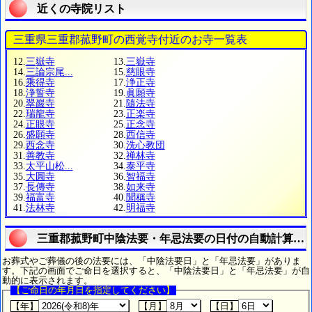
近くの寺院リスト
三重県三重郡菰野町の西覚寺付近のお寺一覧表
12.
三嶽寺
13.
三嶽寺
14.
三論宗尾...
15.
慈眼寺
16.
乘得寺
17.
浄正寺
18.
浄誓寺
19.
眞願寺
20.
翠巖寺
21.
隨法寺
22.
瑞龍寺
23.
正楽寺
24.
正眼寺
25.
正念寺
26.
盛願寺
28.
西信寺
29.
西念寺
30.
洗心教団
31.
善教寺
32.
禅林寺
33.
太平山松...
34.
泰平寺
35.
大圓寺
36.
智福寺
37.
長傳寺
38.
如来寺
39.
福富寺
40.
聞稱寺
41.
法林寺
42.
明福寺
三重郡菰野町中陰法要・年忌法要の日付の自動計算シ
お葬式やご葬儀の後の法要には、「中陰法要日」と「年忌法要」がありま
す。下記の画面でご命日を選択すると、「中陰法要日」と「年忌法要」が自
動的に表示されます。
【ご命日の年月日を指定してください】
【年】
【月】
【日】