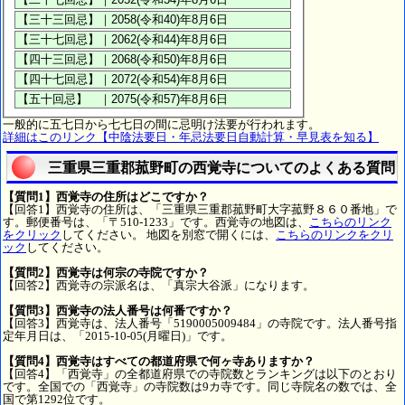
一般的に五七日から七七日の間に忌明け法要が行われます。
詳細はこのリンク【中陰法要日・年忌法要日自動計算・早見表を知る】
三重県三重郡菰野町の西覚寺についてのよくある質問
【質問1】西覚寺の住所はどこですか？
【回答1】西覚寺の住所は、「三重県三重郡菰野町大字菰野８６０番地」で
す。郵便番号は、「〒510-1233」です。西覚寺の地図は、
こちらのリンク
をクリック
してください。 地図を別窓で開くには、
こちらのリンクをクリ
ック
してください。
【質問2】西覚寺は何宗の寺院ですか？
【回答2】西覚寺の宗派名は、「真宗大谷派」になります。
【質問3】西覚寺の法人番号は何番ですか？
【回答3】西覚寺は、法人番号「5190005009484」の寺院です。法人番号指
定年月日は、「2015-10-05(月曜日)」です。
【質問4】西覚寺はすべての都道府県で何ヶ寺ありますか？
【回答4】「西覚寺」の全都道府県での寺院数とランキングは以下のとおり
です。全国での「西覚寺」の寺院数は9カ寺です。同じ寺院名の数では、全
国で第1292位です。