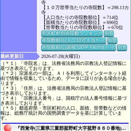
寺
【１０万世帯当たりの寺院数】＝298.13カ
寺
【人口当たりの寺院数順位】＝714位
【面積当たりの寺院数順位】＝696位
【世帯数当たりの寺院数順位】＝670位
市区町村別寺院数ランキング
別窓
寺院数順位(人口10万人当たり)
別窓
寺院数順位(面積100平方Km当たり)
別窓
最終更新日
2026-07-28(火曜日)
（＊１）「寺院名」は、法務省法務局の宗教法人登記情報に
基づき表示しております。
（＊２）宗派名の一部は、ＡＩを利用してインターネット経
由で情報を収集しているため、データに誤りがある場合があ
ります。
（＊３）「住所」は、法務省法務局の宗教法人登記情報に基
づき表示しております。
（＊４）「宗教法人番号」は、国税庁の法人番号情報に基づ
き表示しております。
（＊５）都道府県・市区町村の人口、面積、世帯数などの情
報は、総務庁統計局の国勢調査データを基に計算していま
す。
『西覚寺(三重県三重郡菰野町大字菰野８６０番地)』