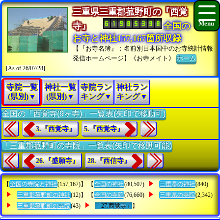
三重県三重郡菰野町の『西覚
寺』
全国の
お寺と神社157,167箇所収録
【『お寺名簿』：名前別日本国中のお寺統計情報
発信ホームページ】《お寺メイト》
ホーム
[As of 26/07/28]
寺院一覧
神社一覧
寺院ラン
神社ラン
(県別)▼
(県別)▼
キング▼
キング▼
全国の「西覚寺(9ヶ寺)」一覧表(矢印で移動可)
3.『西覚寺』
5.『西覚寺』
「三重郡菰野町の寺院」一覧表(矢印で移動可能)
26.『盛願寺』
28.『西信寺』
【
全国の寺院と神社
(157,167)】 【
全国の神社
(80,507)
三重県の神社
(840)
三重郡菰野町の神社
(12)】 【
全国の寺院
(76,660)
三重県の寺院
(2,342)
三重郡菰野町の寺院
(43)
「27.西覚寺」
】