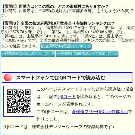
【質問5】西覚寺はどこの県の、どこの市町村にありますか？
【回答5】西覚寺は、三重県(みえけん)三重郡菰野町(こものちょう)の仏閣で
す。
【質問６】全国の都道府県別10万世帯当り寺院数ランキングは？
【回答６】「第1位」は、福井県の『603.17ヶ寺』です。「第2位」は、滋賀
県の『575.76ヶ寺』です。「第3位」は、島根県の『492.06ヶ寺』です。
「第4位」は、山梨県の『450.18ヶ寺』です。「第5位」は、富山県の
『410.05ヶ寺』です。全国の都道府県別寺院ランキングの詳細は、下記のボ
タンで確認できます。
都道府県別寺院数ランキング
寺院数順位(人口10万人当たり)
寺院数順位(面積100平方Km当たり)
スマートフォンではQRコードで読み込む
このページをスマートフォンなどから読み込む場合
は、上記の
QRコード
を読み取ると、このページの
ホームページが表示されます。
このQRコードは、
著作権フリーQRCode作成Tool
で
作りました。
（QRコードは、株式会社デンソーウェーブの登録商標です）