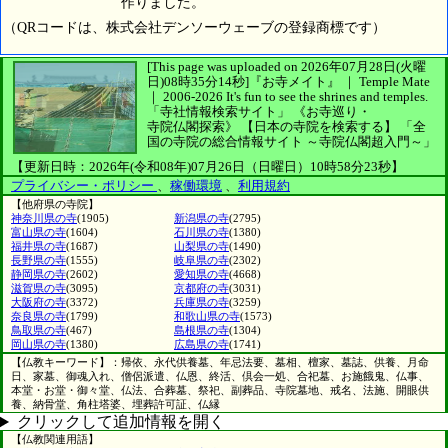
作りました。
（QRコードは、株式会社デンソーウェーブの登録商標です）
[This page was uploaded on 2026年07月28日(火曜
日)08時35分14秒]
『お寺メイト』 ｜ Temple Mate
｜
2006-2026
It's fun to see
the shrines and temples.
「寺社情報検索サイト」
《お寺巡り・
寺院仏閣探索》
【日本の寺院を検索する】
「全
国の寺院の総合情報サイト ～寺院仏閣超入門～」
【更新日時：2026年(令和08年)07月26日（日曜日）10時58分23秒】
プライバシー・ポリシー
、
稼働環境
、
利用規約
【他府県の寺院】
神奈川県の寺
(1905)
新潟県の寺
(2795)
富山県の寺
(1604)
石川県の寺
(1380)
福井県の寺
(1687)
山梨県の寺
(1490)
長野県の寺
(1555)
岐阜県の寺
(2302)
静岡県の寺
(2602)
愛知県の寺
(4668)
滋賀県の寺
(3095)
京都府の寺
(3031)
大阪府の寺
(3372)
兵庫県の寺
(3259)
奈良県の寺
(1799)
和歌山県の寺
(1573)
鳥取県の寺
(467)
島根県の寺
(1304)
岡山県の寺
(1380)
広島県の寺
(1741)
【仏教キーワード】：帰依、永代供養墓、年忌法要、墓相、檀家、墓誌、供養、月命
日、家墓、御魂入れ、僧侶派遣、仏恩、終活、倶会一処、合祀墓、お施餓鬼、仏事、
本堂・お堂・御々堂、仏法、合葬墓、祭祀、副葬品、寺院墓地、戒名、法施、開眼供
養、納骨堂、角柱塔婆、埋葬許可証、仏縁
クリックして追加情報を開く
【仏教関連用語】