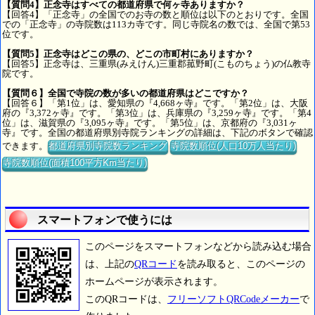
【質問4】正念寺はすべての都道府県で何ヶ寺ありますか？
【回答4】「正念寺」の全国でのお寺の数と順位は以下のとおりです。全国
での「正念寺」の寺院数は113カ寺です。同じ寺院名の数では、全国で第53
位です。
【質問5】正念寺はどこの県の、どこの市町村にありますか？
【回答5】正念寺は、三重県(みえけん)三重郡菰野町(こものちょう)の仏教寺
院です。
【質問６】全国で寺院の数が多いの都道府県はどこですか？
【回答６】「第1位」は、愛知県の『4,668ヶ寺』です。「第2位」は、大阪
府の『3,372ヶ寺』です。「第3位」は、兵庫県の『3,259ヶ寺』です。「第4
位」は、滋賀県の『3,095ヶ寺』です。「第5位」は、京都府の『3,031ヶ
寺』です。全国の都道府県別寺院ランキングの詳細は、下記のボタンで確認
できます。
都道府県別寺院数ランキング
寺院数順位(人口10万人当たり)
寺院数順位(面積100平方Km当たり)
スマートフォンで使うには
このページをスマートフォンなどから読み込む場合
は、上記の
QRコード
を読み取ると、このページの
ホームページが表示されます。
このQRコードは、
フリーソフトQRCodeメーカー
で