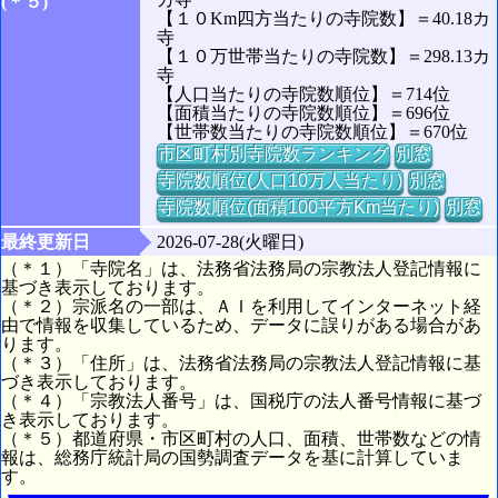
(＊５)
【１０Km四方当たりの寺院数】＝40.18カ
寺
【１０万世帯当たりの寺院数】＝298.13カ
寺
【人口当たりの寺院数順位】＝714位
【面積当たりの寺院数順位】＝696位
【世帯数当たりの寺院数順位】＝670位
市区町村別寺院数ランキング
別窓
寺院数順位(人口10万人当たり)
別窓
寺院数順位(面積100平方Km当たり)
別窓
最終更新日
2026-07-28(火曜日)
（＊１）「寺院名」は、法務省法務局の宗教法人登記情報に
基づき表示しております。
（＊２）宗派名の一部は、ＡＩを利用してインターネット経
由で情報を収集しているため、データに誤りがある場合があ
ります。
（＊３）「住所」は、法務省法務局の宗教法人登記情報に基
づき表示しております。
（＊４）「宗教法人番号」は、国税庁の法人番号情報に基づ
き表示しております。
（＊５）都道府県・市区町村の人口、面積、世帯数などの情
報は、総務庁統計局の国勢調査データを基に計算していま
す。