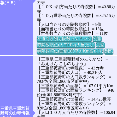
カ寺
報(＊５)
【１０Km四方当たりの寺院数】＝40.56カ
寺
【１０万世帯当たりの寺院数】＝325.15カ
寺
【人口当たりの寺院数順位】＝9位
【面積当たりの寺院数順位】＝13位
【世帯数当たりの寺院数順位】＝11位
都道府県別寺院数ランキング
別窓
寺院数順位(人口10万人当たり)
別窓
寺院数順位(面積100平方Km当たり)
別窓
【三重県 三重郡菰野町のふりがな】＝
「みえけん こものちょう」
【三重郡菰野町の寺院数】＝43カ寺
【三重郡菰野町の人口】＝40,210人
【三重郡菰野町の人口数ランキング】＝
793位(全国1,866市区町村中)
【三重郡菰野町の面積】＝107.01平方Km
【三重郡菰野町の面積ランキング】＝946
位(全国1,866市区町村中)
【三重郡菰野町の世帯数】＝14,423世帯
【三重郡菰野町の世帯数ランキング】＝
820位(全国1,866市区町村中)
三重県三重郡菰
【人口１０万人当たりの寺院数】＝106.94
野町のお寺情報
カ寺