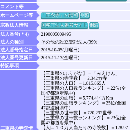
コメント等
ホームページ等
「正念寺」の情報
別窓
宗教法人情報
国税庁法人番号サイト
別窓
法人番号(＊4)
2190005009495
法人の種別
その他の設立登記法人(399)
法人番号指定日
2015-10-05(月曜日)
法人番号更新日
2015-11-13(金曜日)
特記事項
【三重県のふりがな】＝「みえけん」
【三重県の寺院数】＝2,342カ寺
【三重県の人口】＝1,815,865人
【三重県の人口数ランキング】＝22位(全
国47都道府県中)
【三重県の面積】＝5,774.4平方Km
【三重県の面積ランキング】＝25位(全国
47都道府県中)
【三重県の世帯数】＝720,292世帯
【三重県の世帯数ランキング】＝23位(全
国47都道府県中)
【人口１０万人当たりの寺院数】＝128.97
三重県の寺院情