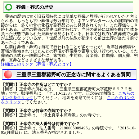
葬儀・葬式の歴史
葬儀の歴史は古く旧石器時代には簡単な葬儀と埋葬が行われていたと考え
られる。もっとも古い葬儀は数万年前で、ネアンデルタール人の洞窟内の遺
跡からは、多くの骨の化石が副葬品と共に発見されており、また葬儀らしき
跡もある。日本の葬儀の歴史は縄文時代で、当時の遺跡には腕を曲げて体を
負った状態で葬られた屈葬が発見されている。日本では現在仏教葬儀で火葬
が主流になっているが、７世紀以前の仏教が伝来する前は土葬が当たり前で
あったようである。
以前は葬儀・葬式は自宅で行われることが多かったが、 近年は葬儀場や
斎場が整備されてほとんどの葬儀が葬儀場や斎場で執り行われている。また
葬儀の形式も一般葬以外に、家族葬、生前葬、音楽葬、自由葬、個人葬、密
葬、直葬などさまざまな形がある。
詳細はこのリンク【葬儀・葬式とは？】
三重県三重郡菰野町の正念寺に関するよくある質問
【質問1】正念寺の住所はどこですか？
【回答1】正念寺の所在地は、「三重県三重郡菰野町大字菰野６９７２番
地」です。郵便番号は、「〒510-1233」です。正念寺の地図は、
こちらの
リンクをクリック
してください。 地図を別窓で開くには、
こちらのリンク
をクリック
してください。
【質問2】正念寺は何宗の寺院ですか？
【回答2】正念寺は、「浄土真宗本願寺派」のお寺です。
【質問3】正念寺の法人番号は何番ですか？
【回答3】正念寺は、法人番号「2190005009495」の寺院です。「2015-10-
05(月曜日)」に、法人番号が指定されました。