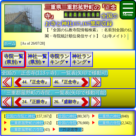
三重県三重郡菰野町の『正念
寺』
全国の
お寺と神社157,167箇所収録
【『全国の仏教寺院情報検索』：名前別全国の仏
閣・寺院統計順位発信サイト】《お寺メイト》
ホーム
[As of 26/07/28]
寺院一覧
神社一覧
寺院ラン
神社ラン
(県別)▼
(県別)▼
キング▼
キング▼
全国の「正念寺(113ヶ寺)」一覧表(矢印で移動可)
44.『正念寺』
46.『正念寺』
「三重郡菰野町の寺院」一覧表(矢印で移動可能)
24.『正眼寺』
26.『盛願寺』
【
全国の寺院と神社
(157,167)】 【
全国の神社
(80,507)
三重県の神社
(840)
三重郡菰野町の神社
(12)】 【
全国の寺院
(76,660)
三重県の寺院
(2,342)
三重郡菰野町の寺院
(43)
「25.正念寺」
】