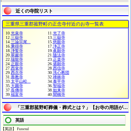
近くの寺院リスト
三重県三重郡菰野町の正念寺付近のお寺一覧表
10.
光泉寺
11.
光了寺
12.
三嶽寺
13.
三嶽寺
14.
三論宗尾...
15.
慈眼寺
16.
乘得寺
17.
浄正寺
18.
浄誓寺
19.
眞願寺
20.
翠巖寺
21.
隨法寺
22.
瑞龍寺
23.
正楽寺
24.
正眼寺
26.
盛願寺
27.
西覚寺
28.
西信寺
29.
西念寺
30.
洗心教団
31.
善教寺
32.
禅林寺
33.
太平山松...
34.
泰平寺
35.
大圓寺
36.
智福寺
37.
長傳寺
38.
如来寺
39.
福富寺
40.
聞稱寺
「三重郡菰野町葬儀・葬式とは？」【お寺の用語がわ
英語
【英語】 Funeral