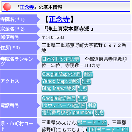
『
正念寺
』の基本情報
【
正念寺
】
寺院名(＊1)
『浄土真宗本願寺派 』
宗派名(＊2)
郵便番号
〒510-1233
三重県三重郡菰野町大字菰野６９７２番
住所(＊3)
地
寺院名ランキン
日本全国の正念寺
全都道府県寺院数順
グ
位＝53位、寺院数＝113カ寺
Google Mapの地図
別窓
アクセス
Yahoo Mapの地図
別窓
Bing Mapの地図
別窓
Google電話番号
別窓
電話番号
iタウンページ電話帳
別窓
電話番号検索(jpnumber)
別窓
三重県(みえけん)
県コード = 24
、三重郡
県・市町村コー
ド
菰野町(こものちょう)
市町村コード = 341