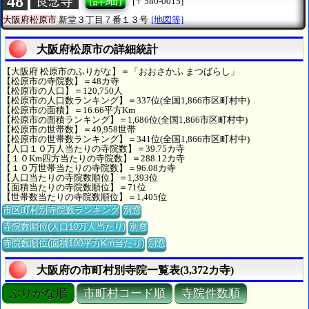
48
[詳細]
良念寺
[〒580-0015]
大阪府松原市
新堂３丁目７番１３号
[地図等]
大阪府松原市の詳細統計
【大阪府 松原市のふりがな】＝「おおさかふ まつばらし」
【松原市の寺院数】＝48カ寺
【松原市の人口】＝120,750人
【松原市の人口数ランキング】＝337位(全国1,866市区町村中)
【松原市の面積】＝16.66平方Km
【松原市の面積ランキング】＝1,686位(全国1,866市区町村中)
【松原市の世帯数】＝49,958世帯
【松原市の世帯数ランキング】＝341位(全国1,866市区町村中)
【人口１０万人当たりの寺院数】＝39.75カ寺
【１０Km四方当たりの寺院数】＝288.12カ寺
【１０万世帯当たりの寺院数】＝96.08カ寺
【人口当たりの寺院数順位】＝1,393位
【面積当たりの寺院数順位】＝71位
【世帯数当たりの寺院数順位】＝1,405位
市区町村別寺院数ランキング
別窓
寺院数順位(人口10万人当たり)
別窓
寺院数順位(面積100平方Km当たり)
別窓
大阪府の市町村別寺院一覧表(3,372カ寺)
ぶりがな順
市町村コード順
寺院件数順