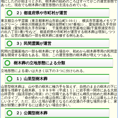
地にしたのが始まりとされ、樹木葬の始めのころはすべてがこの運営形態で
あった。現在でも樹木葬の運営形態の主流を占めている。
２）都道府県や市町村が運営
東京都立小平霊園（東京都東村山市萩山町1-16-1）、横浜市営墓地メモリア
ルグリーン（神奈川県横浜市戸塚区俣野町1367番地1）、愛知県長久手市卯
塚墓園（愛知県長久手市卯塚）、千葉県浦安市営墓地公園(千葉県浦安市日
の出八丁目1番1号)など、都道府県や市町村が運営する樹木葬は増加しつつ
ある。公営の墓地の一部を樹木葬に改修する例もある。
３）民間霊園が運営
民間の霊園墓地の一部を樹木葬にする場合や、初めから樹木葬専用の民間霊
園を開発する場合もある。現在、この運営形態の樹木葬が増えつつある。
樹木葬の立地形態による分類
立地形態による違いは大きく以下の３つに分けられる。
１）山里型樹木葬
山里型樹木葬は、山や里の樹木に極力手を加えず、自然のままの樹木の下に
遺骨を埋葬する樹木葬。１９９９年（平成１１）に岩手県一関市にある大慈
山祥雲寺（臨済宗妙心寺派）のご住職である千坂げん峰氏が始めた樹木葬は
このタイプ。「命が終わった後は自然に還りたい」と願う人には最もふさわ
しいタイプ。ただ、広い土地が必要となるため交通の不便な場所が多く、家
族が頻繁に参拝するには適さない場合が多い。
２）公園型樹木葬