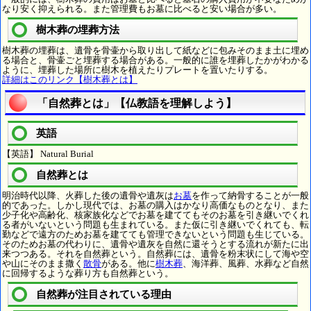
なり安く抑えられる。また管理費もお墓に比べると安い場合が多い。
樹木葬の埋葬方法
樹木葬の埋葬は、遺骨を骨壷から取り出して紙などに包みそのまま土に埋め
る場合と、骨壷ごと埋葬する場合がある。一般的に誰を埋葬したかがわかる
ように、埋葬した場所に樹木を植えたりプレートを置いたりする。
詳細はこのリンク【樹木葬とは】
「自然葬とは」【仏教語を理解しよう】
英語
【英語】 Natural Burial
自然葬とは
明治時代以降、火葬した後の遺骨や遺灰は
お墓
を作って納骨することが一般
的であった。しかし現代では、お墓の購入はかなり高価なものとなり、また
少子化や高齢化、核家族化などでお墓を建ててもそのお墓を引き継いでくれ
る者がいないという問題も生まれている。また仮に引き継いでくれても、転
勤などで遠方のためお墓を建てても管理できないという問題も生じている。
そのためお墓の代わりに、遺骨や遺灰を自然に還そうとする流れが新たに出
来つつある。それを自然葬という。自然葬には、遺骨を粉末状にして海や空
や山にそのまま撒く
散骨
がある。他に
樹木葬
、海洋葬、風葬、水葬など自然
に回帰するような葬り方も自然葬という。
自然葬が注目されている理由