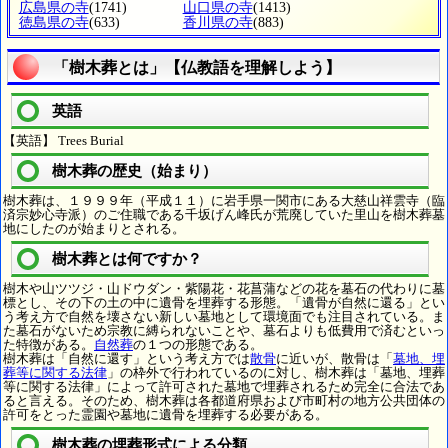
広島県の寺
(1741)
山口県の寺
(1413)
徳島県の寺
(633)
香川県の寺
(883)
「樹木葬とは」【仏教語を理解しよう】
英語
【英語】 Trees Burial
樹木葬の歴史（始まり）
樹木葬は、１９９９年（平成１１）に岩手県一関市にある大慈山祥雲寺（臨
済宗妙心寺派）のご住職である千坂げん峰氏が荒廃していた里山を樹木葬墓
地にしたのが始まりとされる。
樹木葬とは何ですか？
樹木や山ツツジ・山ドウダン・紫陽花・花菖蒲などの花を墓石の代わりに墓
標とし、その下の土の中に遺骨を埋葬する形態。「遺骨が自然に還る」とい
う考え方で自然を壊さない新しい墓地として環境面でも注目されている。ま
た墓石がないため宗教に縛られないことや、墓石よりも低費用で済むといっ
た特徴がある。
自然葬
の１つの形態である。
樹木葬は「自然に還す」という考え方では
散骨
に近いが、散骨は「
墓地、埋
葬等に関する法律
」の枠外で行われているのに対し、樹木葬は「墓地、埋葬
等に関する法律」によって許可された墓地で埋葬されるため完全に合法であ
ると言える。そのため、樹木葬は各都道府県および市町村の地方公共団体の
許可をとった霊園や墓地に遺骨を埋葬する必要がある。
樹木葬の埋葬形式による分類