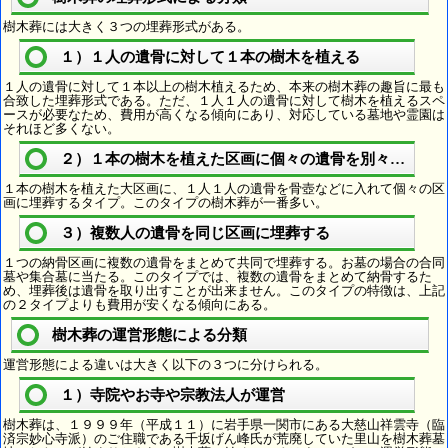
樹木葬には大きく３つの埋葬形式がある。
１）１人の遺骨に対して１本の樹木を植える
１人の遺骨に対して１本以上の樹木植えるため、本来の樹木葬の趣旨に最も
合致した埋葬形式である。ただ、１人１人の遺骨に対して樹木を植えるスペ
ースが必要なため、費用が高くなる傾向にあり、対応している墓地や霊園は
それほど多くない。
２）１本の樹木を植えた区画に個々の遺骨を別々に埋葬
１本の樹木を植えた大区画に、１人１人の遺骨を骨壺などに入れて個々の区
画に埋葬するタイプ。このタイプの樹木葬が一番多い。
３）複数人の遺骨を同じ区画に埋葬する
１つの納骨区画に複数の遺骨をまとめて共同で埋葬する。お墓の場合の合同
墓や集合墓に当たる。このタイプでは、複数の遺骨をまとめて納骨するた
め、埋葬後は遺骨を取り出すことが出来ません。このタイプの特徴は、上記
の２タイプよりも費用が安くなる傾向にある。
樹木葬の運営形態による分類
運営形態による違いは大きく以下の３つに分けられる。
１）寺院やお寺や宗教法人が運営
樹木葬は、１９９９年（平成１１）に岩手県一関市にある大慈山祥雲寺（臨
済宗妙心寺派）のご住職である千坂げん峰氏が荒廃していた里山を樹木葬墓