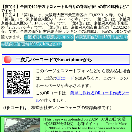
【質問４】全国で100平方キロメートル当りの寺院が多いの市区町村はどこ
ですか？
【回答４】「第1位」は、大阪府大阪市天王寺区の『3,822.31ヶ寺』です。
「第2位」は、東京都台東区の『3,422.35ヶ寺』です。「第3位」は、京都府
京都市上京区の『3,143.67ヶ寺』です。「第4位」は、京都府京都市下京区
の『2,595.87ヶ寺』です。「第5位」は、京都府京都市東山区の『2,232.62ヶ
寺』です。全国の市区町村県別寺院ランキングの詳細は、下記のボタンで確
認できます。
市区町村別寺院数ランキング
寺院数順位(人口10万人当たり)
寺院数順位(面積100平方Km当たり)
二次元バーコードでSmartphoneから
このページをスマートフォンなどから読み込む場合
は、上記の
QRコード
を読み取ると、このページの
ホームページが表示されます。
このQRコードは、
簡単に作れるQRコード作成ツー
ル
で作りました。
（QRコードは、株式会社デンソーウェーブの登録商標です）
[This page was uploaded on 2026年07月28日(火曜
日)08時26分54秒]
『お寺メイト』 ｜ Temple Mate
｜
2006-2026
It's fun to see
the shrines and temples.