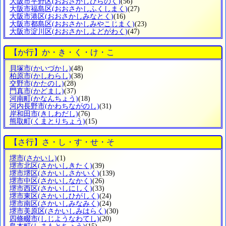
大阪市平野区
(おおさかしひらのく)
(56)
大阪市福島区
(おおさかしふくしまく)
(27)
大阪市港区
(おおさかしみなとく)
(16)
大阪市都島区
(おおさかしみやこじまく)
(23)
大阪市淀川区
(おおさかしよどがわく)
(47)
【か行】か・き・く・け・こ
貝塚市
(かいづかし)
(48)
柏原市
(かしわらし)
(38)
交野市
(かたのし)
(28)
門真市
(かどまし)
(37)
河南町
(かなんちょう)
(18)
河内長野市
(かわちながのし)
(31)
岸和田市
(きしわだし)
(76)
熊取町
(くまとりちょう)
(15)
【さ行】さ・し・す・せ・そ
堺市
(さかいし)
(1)
堺市北区
(さかいしきたく)
(39)
堺市堺区
(さかいしさかいく)
(139)
堺市中区
(さかいしなかく)
(26)
堺市西区
(さかいしにしく)
(33)
堺市東区
(さかいしひがしく)
(24)
堺市南区
(さかいしみなみく)
(24)
堺市美原区
(さかいしみはらく)
(30)
四條畷市
(しじようなわてし)
(20)