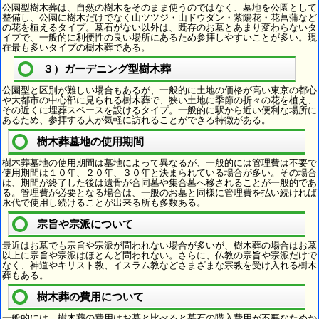
公園型樹木葬は、自然の樹木をそのまま使うのではなく、墓地を公園として
整備し、公園に樹木だけでなく山ツツジ・山ドウダン・紫陽花・花菖蒲など
の花を植えるタイプ。墓石がない以外は、既存のお墓とあまり変わらないタ
イプで、一般的に利便性の良い場所にあるため参拝しやすいことが多い。現
在最も多いタイプの樹木葬である。
３）ガーデニング型樹木葬
公園型と区別が難しい場合もあるが、一般的に土地の価格が高い東京の都心
や大都市の中心部に見られる樹木葬で、狭い土地に季節の折々の花を植え、
その近くに埋葬スペースを設けるタイプ。一般的に駅から近い便利な場所に
あるため、参拝する人が気軽に訪れることができる特徴がある。
樹木葬墓地の使用期間
樹木葬墓地の使用期間は墓地によって異なるが、一般的には管理費は不要で
使用期間は１０年、２０年、３０年と決まられている場合が多い。その場合
は、期間が終了した後は遺骨が合同墓や集合墓へ移されることが一般的であ
る。管理費が必要となる場合は、一般のお墓と同様に管理費を払い続ければ
永代で使用し続けることが出来る所も多数ある。
宗旨や宗派について
最近はお墓でも宗旨や宗派が問われない場合が多いが、樹木葬の場合はお墓
以上に宗旨や宗派はほとんど問われない。さらに、仏教の宗旨や宗派だけで
なく、神道やキリスト教、イスラム教などさまざまな宗教を受け入れる樹木
葬もある。
樹木葬の費用について
一般的には、樹木葬の費用はお墓と比べると墓石の購入費用が不要なためか