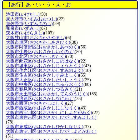
【あ行】あ・い・う・え・お
池田市
(いけだし)
(50)
泉大津市
(いずみおおつし)
(22)
泉佐野市
(いずみさのし)
(39)
和泉市
(いずみし)
(87)
茨木市
(いばらきし)
(103)
大阪狭山市
(おおさかさやまし)
(6)
大阪市旭区
(おおさかしあさひく)
(38)
大阪市阿倍野区
(おおさかしあべのく)
(56)
大阪市生野区
(おおさかしいくのく)
(80)
大阪市北区
(おおさかしきたく)
(78)
大阪市此花区
(おおさかしこのはなく)
(22)
大阪市城東区
(おおさかしじょうとうく)
(43)
大阪市住之江区
(おおさかしすみのえく)
(18)
大阪市住吉区
(おおさかしすみよしく)
(55)
大阪市大正区
(おおさかしたいしょうく)
(25)
大阪市中央区
(おおさかしちゅうおうく)
(80)
大阪市鶴見区
(おおさかしつるみく)
(21)
大阪市天王寺区
(おおさかしてんのうじく)
(185)
大阪市浪速区
(おおさかしなにわく)
(28)
大阪市西区
(おおさかしにしく)
(27)
大阪市西成区
(おおさかしにしなりく)
(43)
大阪市西淀川区
(おおさかしにしよどがわく)
(27)
大阪市東住吉区
(おおさかしひがしすみよしく)
(78)
大阪市東成区
(おおさかしひがしなりく)
(37)
大阪市東淀川区
(おおさかしひがしよどがわく)
(51)