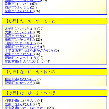
島本町
(しまもとちょう)
(15)
吹田市
(すいたし)
(60)
摂津市
(せっつし)
(24)
泉南市
(せんなんし)
(36)
【た行】た・ち・つ・て・と
太子町
(たいしちょう)
(10)
大東市
(だいとうし)
(38)
高石市
(たかいしし)
(13)
高槻市
(たかつきし)
(125)
田尻町
(たじりちょう)
(4)
忠岡町
(ただおかちょう)
(7)
千早赤阪村
(ちはやあかさかむら)
(5)
豊中市
(とよなかし)
(76)
豊能町
(とよのちょう)
(17)
富田林市
(とんだばやしし)
(44)
【な行】な・に・ぬ・ね・の
寝屋川市
(ねやがわし)
(58)
能勢町
(のせちょう)
(48)
【は行】は・ひ・ふ・へ・ほ
羽曳野市
(はびきのし)
(41)
阪南市
(はんなんし)
(22)
東大阪市
(ひがしおおさかし)
(204)