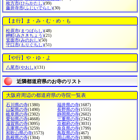
枚方市
(ひらかたし)
(99)
藤井寺市
(ふじいでらし)
(30)
【ま行】ま・み・む・め・も
松原市
(まつばらし)
(48)
岬町
(みさきちょう)
(21)
箕面市
(みのおし)
(50)
守口市
(もりぐちし)
(51)
【や行】や・ゆ・よ
八尾市
(やおし)
(131)
近隣都道府県のお寺のリスト
大阪府周辺の都道府県の寺院一覧表
石川県の寺
(1380)
福井県の寺
(1687)
山梨県の寺
(1490)
長野県の寺
(1555)
岐阜県の寺
(2302)
静岡県の寺
(2602)
愛知県の寺
(4668)
三重県の寺
(2342)
滋賀県の寺
(3095)
京都府の寺
(3031)
兵庫県の寺
(3259)
奈良県の寺
(1799)
和歌山県の寺
(1573)
鳥取県の寺
(467)
島根県の寺
(1304)
岡山県の寺
(1380)