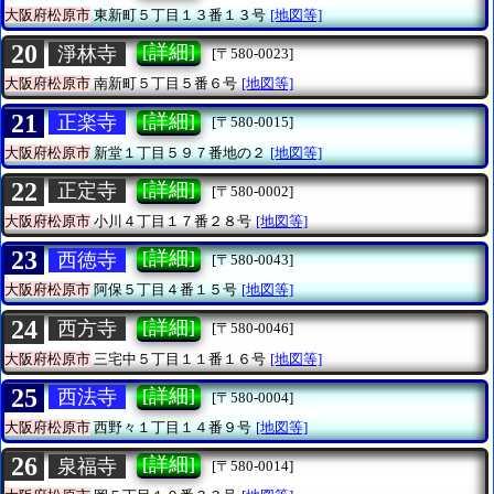
大阪府松原市
東新町５丁目１３番１３号
[地図等]
20
[詳細]
淨林寺
[〒580-0023]
大阪府松原市
南新町５丁目５番６号
[地図等]
21
[詳細]
正楽寺
[〒580-0015]
大阪府松原市
新堂１丁目５９７番地の２
[地図等]
22
[詳細]
正定寺
[〒580-0002]
大阪府松原市
小川４丁目１７番２８号
[地図等]
23
[詳細]
西徳寺
[〒580-0043]
大阪府松原市
阿保５丁目４番１５号
[地図等]
24
[詳細]
西方寺
[〒580-0046]
大阪府松原市
三宅中５丁目１１番１６号
[地図等]
25
[詳細]
西法寺
[〒580-0004]
大阪府松原市
西野々１丁目１４番９号
[地図等]
26
[詳細]
泉福寺
[〒580-0014]