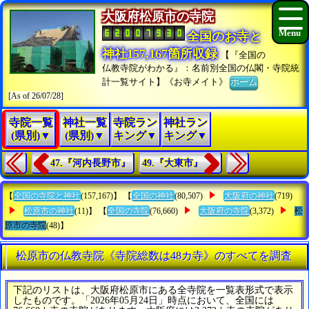
大阪府松原市の寺院
全国のお寺と
神社157,167箇所収録
【『全国の
仏教寺院がわかる』：名前別全国の仏閣・寺院統
計一覧サイト】《お寺メイト》
ホーム
[As of 26/07/28]
寺院一覧
神社一覧
寺院ラン
神社ラン
(県別)▼
(県別)▼
キング▼
キング▼
47.『河内長野市』
49.『大東市』
【
全国の寺院と神社
(157,167)】 【
全国の神社
(80,507)
大阪府の神社
(719)
松原市の神社
(11)】 【
全国の寺院
(76,660)
大阪府の寺院
(3,372)
松
原市の寺院
(48)】
松原市の仏教寺院《寺院総数は48カ寺》のすべてを調査
下記のリストは、大阪府松原市にある全寺院を一覧表形式で表示
したものです。「2026年05月24日」時点において、全国には