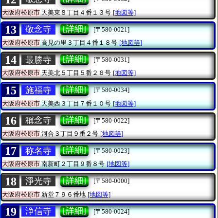
大阪府松原市
天美東８丁目４番１３号
[地図等]
13
[詳細]
敬念寺
[〒580-0021]
大阪府松原市
高見の里３丁目４番１８号
[地図等]
14
[詳細]
最勝寺
[〒580-0031]
大阪府松原市
天美北５丁目５番２６号
[地図等]
15
[詳細]
施福寺
[〒580-0034]
大阪府松原市
天美西３丁目７番１０号
[地図等]
16
[詳細]
稱念寺
[〒580-0022]
大阪府松原市
河合３丁目９番２号
[地図等]
17
[詳細]
称名寺
[〒580-0023]
大阪府松原市
南新町２丁目９番８号
[地図等]
18
[詳細]
淨光寺
[〒580-0000]
大阪府松原市
新堂７９６番地
[地図等]
19
[詳細]
浄信寺
[〒580-0024]