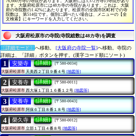
76,660カ寺の寺院があります。大阪府には3,372カ寺の寺院があり
ます。大阪府松原市には48カ寺の寺院があります。これは、大阪
府の寺院数の1.42%にあたります。松原市の全国市区町村での寺
院数は、第514位です。個別に調べたい場合は、メニューの【全
文検索】にキーワードを入力してください。
大阪府松原市の寺院(寺院総数は48カ寺)を調査
〔詳細モード〕
へ移動。
[大阪府の寺院一覧]
へ移動。寺院の
詳細は、「詳細」ボタンを押す。(漢字コード順にソート)
1
[詳細]
安樂寺
[〒580-0034]
大阪府松原市
天美西２丁目９番４号
[地図等]
2
[詳細]
安養寺
[〒580-0011]
大阪府松原市
西大塚１丁目１６番１２号
[地図等]
3
[詳細]
安養寺
[〒580-0043]
大阪府松原市
阿保６丁目８番１８号
[地図等]
4
[詳細]
榮久寺
[〒580-0012]
大阪府松原市
立部１丁目４番８号
[地図等]