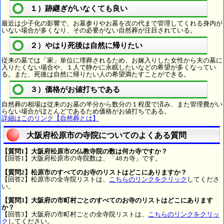
１）跡継ぎがいなくても良い
最近は少子化の影響で、お墓参りやお墓を次の代まで管理してくれる身内が
いない場合が多くなり、その必要がない自然葬が注目されている。
２）やはり死後は自然に帰りたい
従来の墓では「家」単位に埋葬されるため、お嫁入りした女性から夫の墓に
入りたくない場合や、１人で静かに永眠したいなどの希望が多くなってい
る。また、死後は自然に帰りたい人の希望満たすことができる。
３）価格がお値打ちである
自然葬の相場は従来のお墓の半分から数分の１程度で済み、また管理費がい
らない場合がほとんどであるため価格がお値打ちである。
詳細はこのリンク【自然葬とは】
大阪府松原市の寺院についてのよくある質問
【質問1】大阪府松原市の仏教寺院の数は何カ寺ですか？
【回答1】大阪府松原市の寺院数は、「48カ寺」です。
【質問2】松原市のすべてのお寺のリストはどこにありますか？
【回答2】松原市の全寺院リストは、
こちらのリンクをクリック
してくださ
い。
【質問3】大阪府の市町村ごとのすべてのお寺のリストはどこにあります
か？
【回答3】大阪府の市町村ごとの全寺院リストは、
こちらのリンクをクリッ
ク
してください。